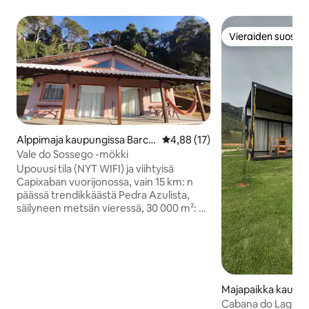
Vieraiden suosikk
Vieraiden suosikk
Alppimaja kaupungissa Barcel
Keskimääräinen arvio 4,88/5, 1
4,88 (17)
os - Pedra Azul
Vale do Sossego -mökki
Upouusi tila (NYT WIFI) ja viihtyisä
Capixaban vuorijonossa, vain 15 km: n
päässä trendikkäästä Pedra Azulista,
säilyneen metsän vieressä, 30 000 m²: n
maatilalla. Tarjolla on kaksi lomamökkiä,
joissa kussakin on 35 m² ja jotka
koostuvat olohuoneesta/keittiöstä,
makuuhuoneesta, jossa on sviitti ja
parveke. Olohuoneessa on
vuodesohva(2 enintään 12-vuotiaalle
Majapaikka kaupu
lapselle) ja parivuode. Tarjoamme
mingos Martins
Cabana do Lago 1 L