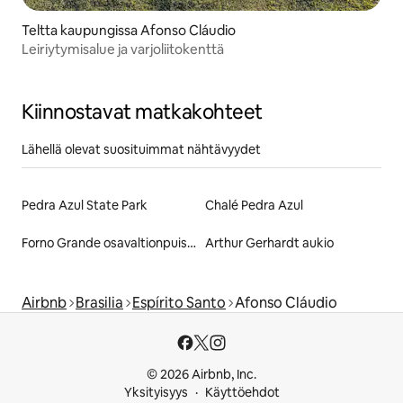
Teltta kaupungissa Afonso Cláudio
Leiriytymisalue ja varjoliitokenttä
Kiinnostavat matkakohteet
Lähellä olevat suosituimmat nähtävyydet
Pedra Azul State Park
Chalé Pedra Azul
Forno Grande osavaltionpuisto
Arthur Gerhardt aukio
Airbnb
Brasilia
Espírito Santo
Afonso Cláudio
© 2026 Airbnb, Inc.
Yksityisyys
Käyttöehdot