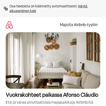
Jätä
Osa tiedoista on käännetty automaattisesti. 
Näytä 
sisältö
alkuperäinen kieli
väliin
Majoita Airbnb-tyyliin
Vuokrakohteet paikassa Afonso Cláudio
Etsi ja varaa ainutlaatuisia majapaikkoja Airbnb:ltä