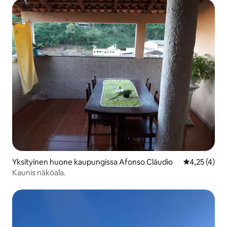
Yksityinen huone kaupungissa Afonso Cláudio
Keskimääräin
4,25 (4)
Kaunis näköala.