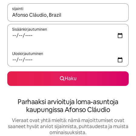
sijainti
Kun tulokset ovat saatavilla, navigoi ylös- ja alas-nuolinäppäimi
Sisäänkirjautuminen
Uloskirjautuminen
Haku
Parhaaksi arvioituja loma-asuntoja
kaupungissa Afonso Cláudio
Vieraat ovat yhtä mieltä: nämä majoittumiset ovat
saaneet hyvät arviot sijainnista, puhtaudesta ja muista
ominaisuuksista.