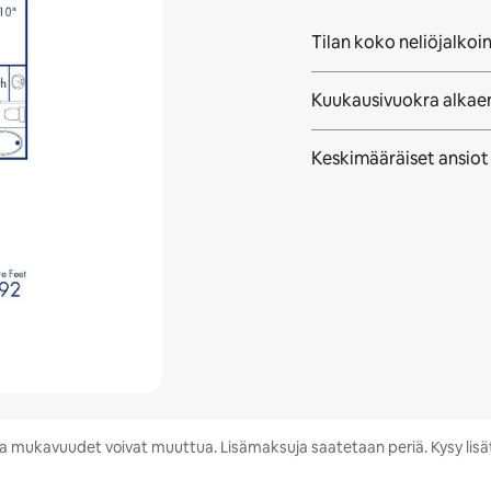
Tilan koko neliöjalkoi
Kuukausivuokra alkae
Keskimääräiset ansiot
s ja mukavuudet voivat muuttua. Lisämaksuja saatetaan periä. Kysy lis