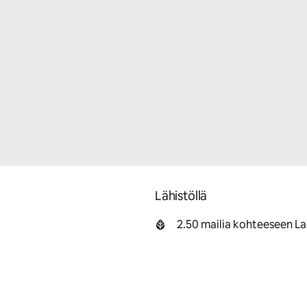
Lähistöllä
2.50 mailia kohteeseen L