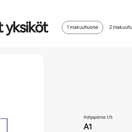
t yksiköt
1 makuuhuone
2 makuuh
Pohjapiirros 1/5
A1