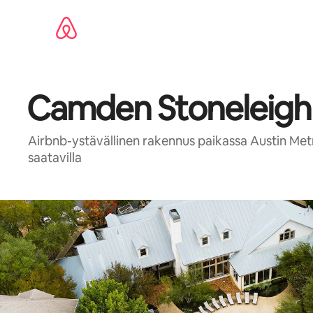
Jätä
sisältö
väliin
Camden Stoneleigh
Airbnb-ystävällinen rakennus paikassa Austin M
saatavilla