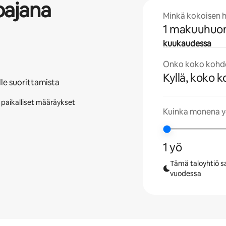
oajana
Minkä kokoisen h
1 makuuhuo
kuukaudessa
Onko koko kohde
Kyllä, koko 
lle suorittamista
i paikalliset määräykset
Kuinka monena yö
1 yö
Tämä taloyhtiö sa
vuodessa