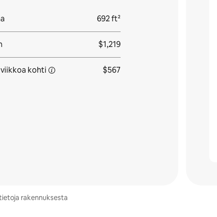
na
692 ft²
n
$1,219
 viikkoa
kohti
$567
ätietoja rakennuksesta