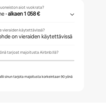
uoneiston aiot vuokrata?
ne
· alkaen 1 058 €
 vieraiden käytettävissä?
kohde on vieraiden käytettävissä
nä tarjoat majoitusta Airbnb:llä?
llii sinun tarjota majoitusta korkeintaan 90 yönä