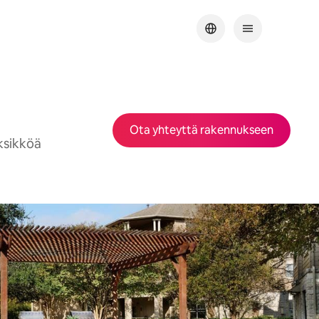
Ota yhteyttä rakennukseen
ksikköä