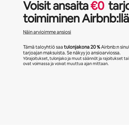
Voisit ansaita
€
0
tarj
toimiminen Airbnb:llä
Näin arvioimme ansiosi
Tämä taloyhtiö saa
tulonjakona
20 %
Airbnb:n sinu
tarjoajan maksuista. Se näkyy jo ansioarviossa.
Yörajoitukset, tulonjako ja muut säännöt ja rajoitukset ta
ovat voimassa ja voivat muuttua ajan mittaan.
Mahdolliset ansiosi ovat €492 kuukaudessa