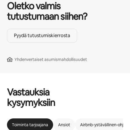
Oletko valmis
tutustumaan siihen?
Pyydä tutustumiskierrosta
Yhdenvertaiset asumismahdollisuudet
Vastauksia
kysymyksiin
Toiminta tarjoajana
Ansiot
Airbnb-ystävällinen-ohjel