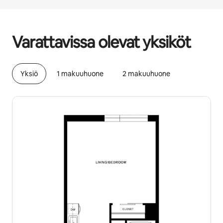
Mahdolliset ansiosi ovat €501 kuukaudessa
Varattavissa olevat yksiköt
Yksiö
1 makuuhuone
2 makuuhuone