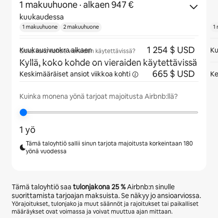
1 makuuhuone
· alkaen 947 €
kuukaudessa
1 makuuhuone
2 makuuhuone
1
1 254 $ USD
Kuukausivuokra alkaen
Ku
Onko koko kohde vieraiden käytettävissä?
Kyllä, koko kohde on vieraiden käytettävissä
665 $ USD
Keskimääräiset ansiot viikkoa
kohti
Ke
Kuinka monena yönä tarjoat majoitusta Airbnb:llä?
1 yö
Tämä taloyhtiö sallii sinun tarjota majoitusta korkeintaan 180
yönä vuodessa
Tämä taloyhtiö saa
tulonjakona
25 %
Airbnb:n sinulle
suorittamista tarjoajan maksuista. Se näkyy jo ansioarviossa.
Yörajoitukset, tulonjako ja muut säännöt ja rajoitukset tai paikalliset
määräykset ovat voimassa ja voivat muuttua ajan mittaan.