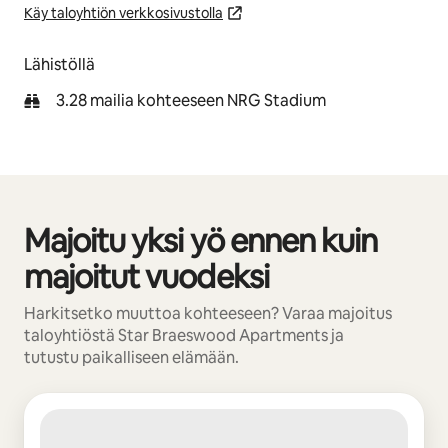
Käy taloyhtiön verkkosivustolla
Lähistöllä
3.28 mailia kohteeseen NRG Stadium
Majoitu yksi yö ennen kuin
0/0 kohtaa näkyy
majoitut vuodeksi
Harkitsetko muuttoa kohteeseen? Varaa majoitus
taloyhtiöstä Star Braeswood Apartments ja
tutustu paikalliseen elämään.