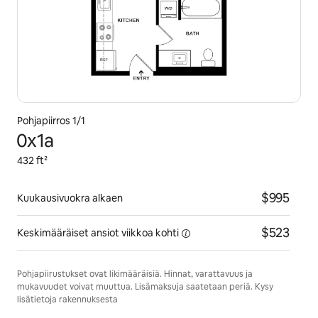
Pohjapiirros 1/1
0x1a
432 ft²
$995
Kuukausivuokra alkaen
$523
Keskimääräiset ansiot viikkoa
kohti
Pohjapiirustukset ovat likimääräisiä. Hinnat, varattavuus ja
mukavuudet voivat muuttua. Lisämaksuja saatetaan periä. Kysy
lisätietoja rakennuksesta