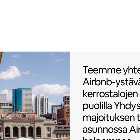
Teemme yhteis
Teemme yhte
Airbnb-ystävä
kerrostalojen
puolilla Yhdys
majoituksen 
asunnossa Airb