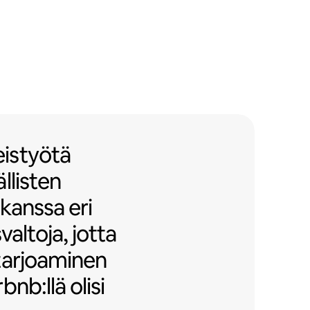
työtä Airbnb-ystävällisten kerros
istyötä
llisten
 kanssa eri
valtoja, jotta
tarjoaminen
nb:llä olisi