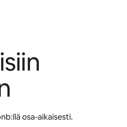
siin
n
b:llä osa-aikaisesti.