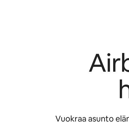
Air
Vuokraa asunto elämi