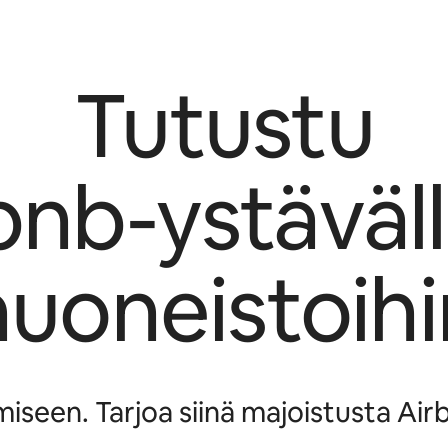
Tutustu
bnb-ystävälli
huoneistoihi
seen. Tarjoa siinä majoistusta Airbn