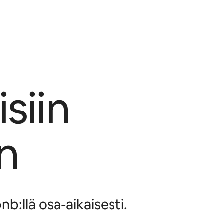
siin
n
b:llä osa-aikaisesti.