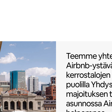
Teemme yhteis
Teemme yhte
Airbnb-ystävä
kerrostalojen
puolilla Yhdys
majoituksen 
asunnossa Airb