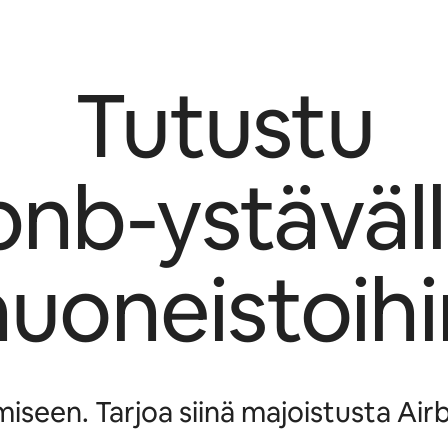
Tutustu
bnb-ystävälli
huoneistoihi
seen. Tarjoa siinä majoistusta Airbn