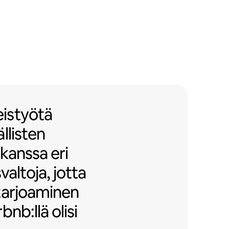
työtä Airbnb-ystävällisten kerros
istyötä
llisten
 kanssa eri
valtoja, jotta
tarjoaminen
nb:llä olisi