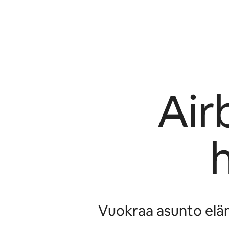
Air
Vuokraa asunto elämi