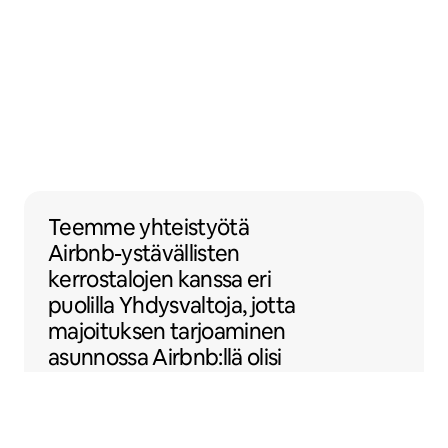
Teemme yhteistyötä Airbnb-ystävällisten ke
Teemme yhteistyötä
Airbnb-ystävällisten
kerrostalojen kanssa eri
puolilla Yhdysvaltoja, jotta
majoituksen tarjoaminen
asunnossa Airbnb:llä olisi
helpompaa.
Sentral Apartments
Denver, Colorado