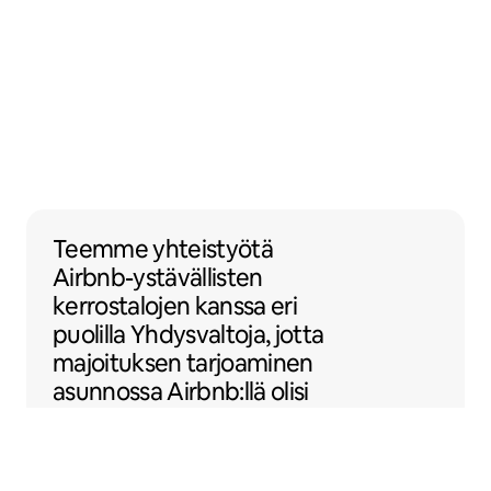
Teemme yhteistyötä Airbnb-ystävällisten ke
Teemme yhteistyötä
Airbnb-ystävällisten
kerrostalojen kanssa eri
puolilla Yhdysvaltoja, jotta
majoituksen tarjoaminen
asunnossa Airbnb:llä olisi
helpompaa.
Sentral Apartments
Denver, Colorado