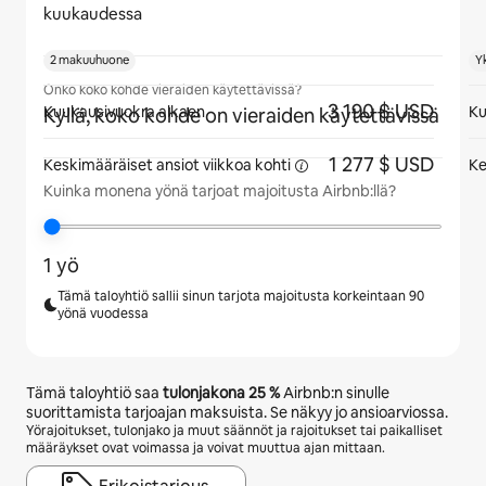
kuukaudessa
2 makuuhuone
Y
Onko koko kohde vieraiden käytettävissä?
3 190 $ USD
Kuukausivuokra alkaen
Ku
Kyllä, koko kohde on vieraiden käytettävissä
1 277 $ USD
Keskimääräiset ansiot viikkoa
kohti
Ke
Kuinka monena yönä tarjoat majoitusta Airbnb:llä?
1 yö
Tämä taloyhtiö sallii sinun tarjota majoitusta korkeintaan 90
yönä vuodessa
Tämä taloyhtiö saa
tulonjakona
25 %
Airbnb:n sinulle
suorittamista tarjoajan maksuista. Se näkyy jo ansioarviossa.
Yörajoitukset, tulonjako ja muut säännöt ja rajoitukset tai paikalliset
määräykset ovat voimassa ja voivat muuttua ajan mittaan.