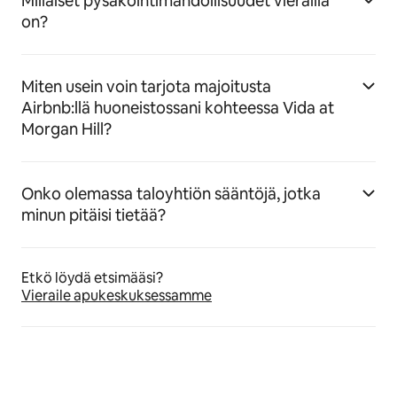
Millaiset pysäköintimahdollisuudet vierailla
on?
Miten usein voin tarjota majoitusta
Airbnb:llä huoneistossani kohteessa Vida at
Morgan Hill?
Onko olemassa taloyhtiön sääntöjä, jotka
minun pitäisi tietää?
Etkö löydä etsimääsi?
Vieraile apukeskuksessamme