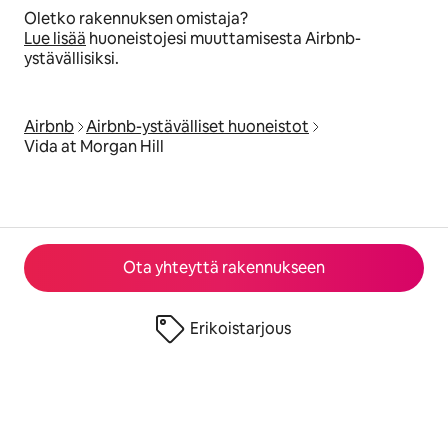
Oletko rakennuksen omistaja?
Lue lisää
huoneistojesi muuttamisesta Airbnb-
ystävällisiksi.
Airbnb
Airbnb-ystävälliset huoneistot
Vida at Morgan Hill
Ota yhteyttä rakennukseen
Erikoistarjous