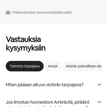
Yhdenvertaiset asumismahdollisuudet
Vastauksia
kysymyksiin
Toiminta tarjoajana
Ansiot
Airbnb-ystävällinen-ohjel
Miten pääsen alkuun Airbnb-tarjoajana?
Jos ilmoitan huoneistoni Airbnb:llä, pitääkö