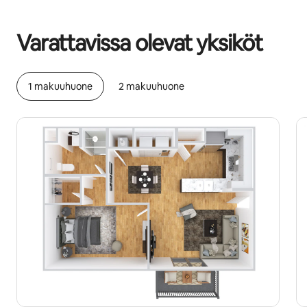
Mahdolliset ansiosi ovat €523 kuukaudessa
Varattavissa olevat yksiköt
1 makuuhuone
2 makuuhuone