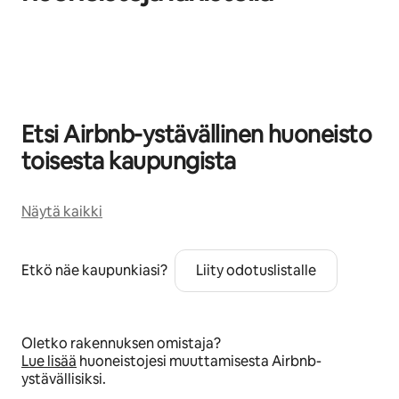
0/0 kohtaa näkyy
Etsi Airbnb-ystävällinen huoneisto
toisesta kaupungista
Näytä kaikki
Etkö näe kaupunkiasi?
Liity odotuslistalle
Oletko rakennuksen omistaja?
Lue lisää
huoneistojesi muuttamisesta Airbnb-
ystävällisiksi.