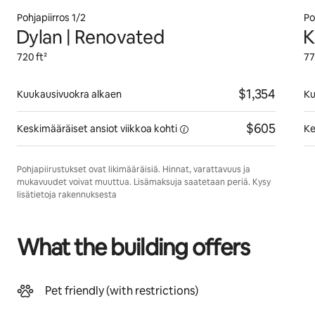
Pohjapiirros 1/2
Po
Dylan | Renovated
K
720 ft²
77
$1,354
Kuukausivuokra alkaen
Ku
$605
Keskimääräiset ansiot viikkoa
kohti
Ke
Pohjapiirustukset ovat likimääräisiä. Hinnat, varattavuus ja
mukavuudet voivat muuttua. Lisämaksuja saatetaan periä. Kysy
lisätietoja rakennuksesta
What the building offers
Pet friendly (with restrictions)