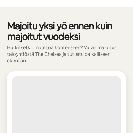
Majoitu yksi yö ennen kuin
0/0 kohtaa näkyy
majoitut vuodeksi
Harkitsetko muuttoa kohteeseen? Varaa majoitus
taloyhtiöstä The Chelsea ja tutustu paikalliseen
elämään.