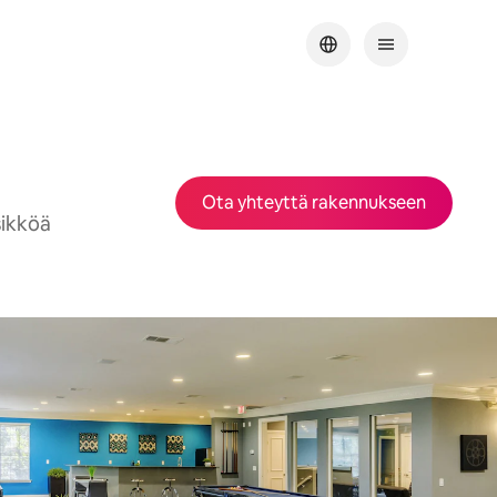
Ota yhteyttä rakennukseen
sikköä