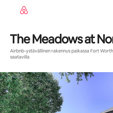
Jätä
sisältö
väliin
The Meadows at Nort
Airbnb-ystävällinen rakennus paikassa Fort Wor
saatavilla