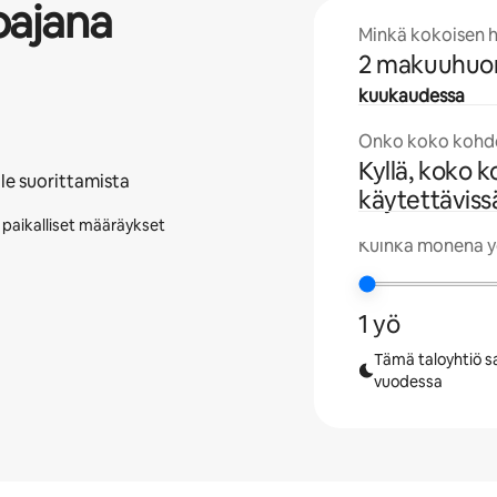
oajana
Minkä kokoisen h
2 makuuhuo
kuukaudessa
Onko koko kohde
Kyllä, koko 
lle suorittamista
käytettäviss
i paikalliset määräykset
Kuinka monena yö
1 yö
Tämä taloyhtiö sa
vuodessa