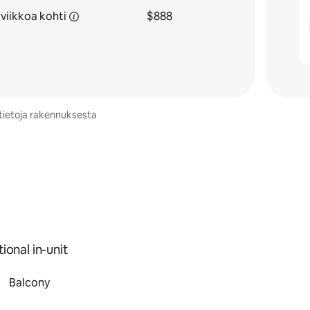
 viikkoa
kohti
$888
ätietoja rakennuksesta
ional in-unit
Balcony