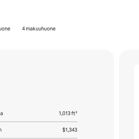
uone
4 makuuhuone
na
1,013 ft²
n
$1,343