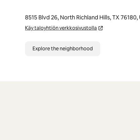
8515 Blvd 26, North Richland Hills, TX 76180
Käy taloyhtiön verkkosivustolla
Explore the neighborhood
0/0 kohtaa näkyy