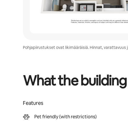
Pohjapiirustukset ovat likimääräisiä. Hinnat, varattavuu
What the building
Features
Pet friendly (with restrictions)