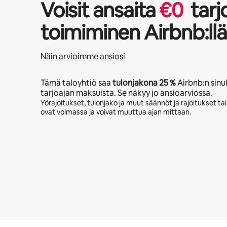
Voisit ansaita
€
0
tarj
toimiminen Airbnb:llä
Näin arvioimme ansiosi
Tämä taloyhtiö saa
tulonjakona
25 %
Airbnb:n sinu
tarjoajan maksuista. Se näkyy jo ansioarviossa.
Yörajoitukset, tulonjako ja muut säännöt ja rajoitukset ta
ovat voimassa ja voivat muuttua ajan mittaan.
Mahdolliset ansiosi ovat €771 kuukaudessa