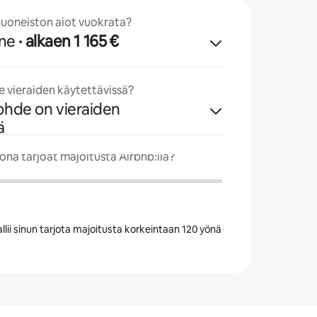
uoneiston aiot vuokrata?
ne
· alkaen 1 165 €
 vieraiden käytettävissä?
kohde on vieraiden
ä
nä tarjoat majoitusta Airbnb:llä?
llii sinun tarjota majoitusta korkeintaan 120 yönä