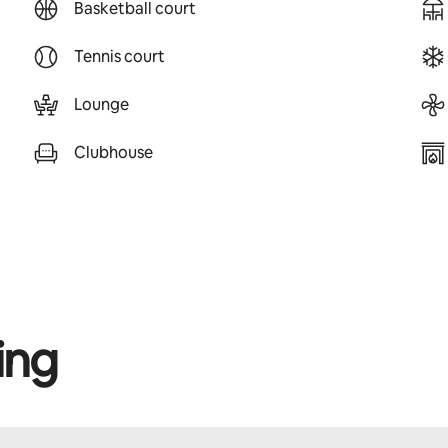
Basketball court
Tennis court
Lounge
Clubhouse
ing