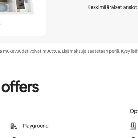
Keskimääräiset ansiot
s ja mukavuudet voivat muuttua. Lisämaksuja saatetaan periä. Kysy lis
 offers
Opt
Playground