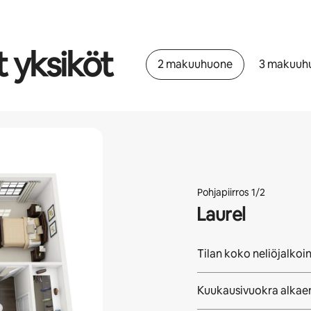
t yksiköt
2 makuuhuone
3 makuuh
Pohjapiirros 1/2
Laurel
Tilan koko neliöjalkoi
Kuukausivuokra alkae