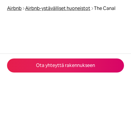
Airbnb
Airbnb-ystävälliset huoneistot
The Canal
Ota yhteyttä rakennukseen
© 2026 Airbnb, Inc.
Yksityisyys
·
Käyttöehdot
·
Yritystiedot