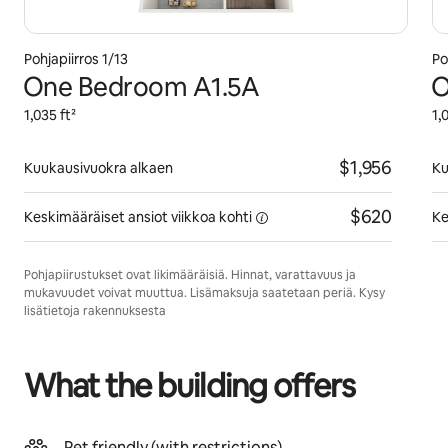
Pohjapiirros 1/13
Po
One Bedroom A1.5A
O
1,035 ft²
1,
$1,956
Kuukausivuokra alkaen
Ku
$620
Keskimääräiset ansiot viikkoa
kohti
Ke
Pohjapiirustukset ovat likimääräisiä. Hinnat, varattavuus ja
mukavuudet voivat muuttua. Lisämaksuja saatetaan periä. Kysy
lisätietoja rakennuksesta
What the building offers
Pet friendly (with restrictions)