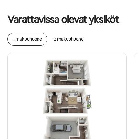
Mahdolliset ansiosi ovat €536 kuukaudessa
Varattavissa olevat yksiköt
1 makuuhuone
2 makuuhuone