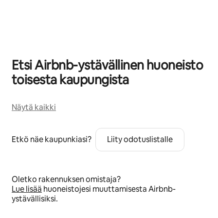
0/0 kohtaa näkyy
Etsi Airbnb-ystävällinen huoneisto
toisesta kaupungista
Näytä kaikki
Etkö näe kaupunkiasi?
Liity odotuslistalle
Oletko rakennuksen omistaja?
Lue lisää
huoneistojesi muuttamisesta Airbnb-
ystävällisiksi.