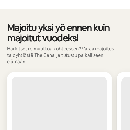
Majoitu yksi yö ennen kuin
0/0 kohtaa näkyy
majoitut vuodeksi
Harkitsetko muuttoa kohteeseen? Varaa majoitus
taloyhtiöstä The Canal ja tutustu paikalliseen
elämään.