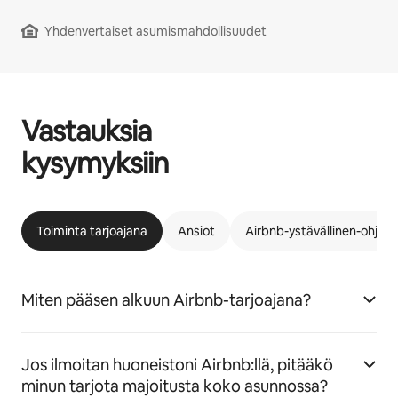
Yhdenvertaiset asumismahdollisuudet
Vastauksia
kysymyksiin
Toiminta tarjoajana
Ansiot
Airbnb-ystävällinen-ohjel
Miten pääsen alkuun Airbnb-tarjoajana?
Jos ilmoitan huoneistoni Airbnb:llä, pitääkö
minun tarjota majoitusta koko asunnossa?