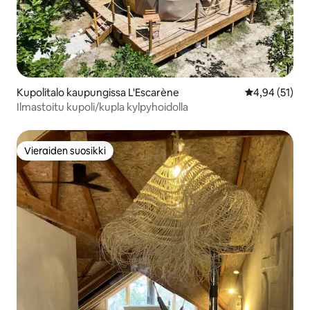
Kupolitalo kaupungissa L'Escarène
Keskimääräine
4,94 (51)
Ilmastoitu kupoli/kupla kylpyhoidolla
Vieraiden suosikki
Vieraiden suosikki