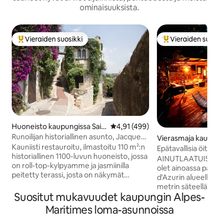
ominaisuuksista.
Vieraiden suosikki
Vieraiden suosi
Vieraiden suosikkien parhaimmistoa
Vieraiden suosik
Huoneisto kaupungissa Sain
Keskimääräinen arvio 4,91/5, 49
4,91 (499)
t Paul de Vence
Runoilijan historiallinen asunto, Jacques
Vierasmaja kaupun
Prévertin koti
Kauniisti restauroitu, ilmastoitu 110 m²:n
nt-Martin-du-Var
Epätavallisia öitä 
historiallinen 1100-luvun huoneisto, jossa
poreallas
AINUTLAATUISUUD
on roll-top-kylpyamme ja jasmiinilla
olet ainoassa pai
peitetty terassi, josta on näkymät
d'Azurin alueella, 
merelle ja vuorille. Kohde sijaitsee
metrin säteellä si
keskiaikaisen kylän sydämessä, ja se oli
Suositut mukavuudet kaupungin Alpes-
uskomattoman L
1940-luvulla legendaarisen ranskalaisen
yllättää sinut. Sii
Maritimes loma-asunnoissa
runoilijan, kirjailijan ja käsikirjoittajan
terassi, jonka vier