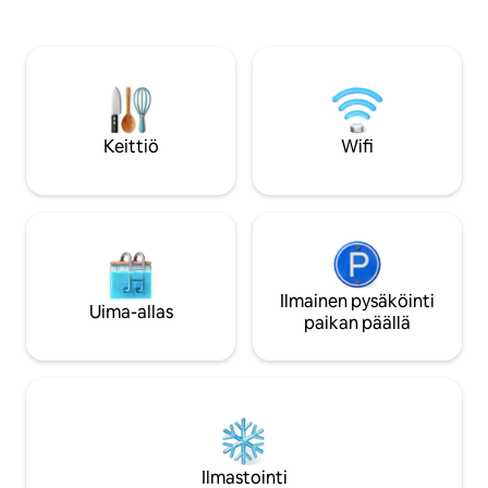
Jacques Prévertin omistuksessa ja
poreallas, ja tausta
asuinpaikka. Condé Nast Traveler on
panoraamanäkymä
säännöllisesti maininnut sen yhtenä
kommentit!!) Täyde
Etelä-Ranskan parhaista Airbnb-
Sijaitsee 20 minuu
kohteista, ja se on esillä Remodelistassa –
(Nizzasta) perheo
tunnetulla design-, arkkitehtuuri- ja
oliiviviljelmällä, j
sisustussivustolla
ajan SAN-oliiveja, oli
Keittiö
Wifi
AINUTLAATUINEN
Ilmainen pysäköinti
Uima-allas
paikan päällä
Ilmastointi