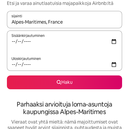
Etsi ja varaa ainutlaatuisia majapaikkoja Airbnb:ltä
sijainti
Kun tulokset ovat saatavilla, navigoi ylös- ja alas-nuolinäppäimi
Sisäänkirjautuminen
Uloskirjautuminen
Haku
Parhaaksi arvioituja loma-asuntoja
kaupungissa Alpes-Maritimes
Vieraat ovat yhtä mieltä: nämä majoittumiset ovat
saaneet hyvät arviot sijainnista, puhtaudesta ja muista