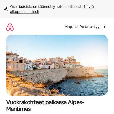
Jätä
Osa tiedoista on käännetty automaattisesti. 
Näytä 
sisältö
alkuperäinen kieli
väliin
Majoita Airbnb-tyyliin
Vuokrakohteet paikassa Alpes-
Maritimes