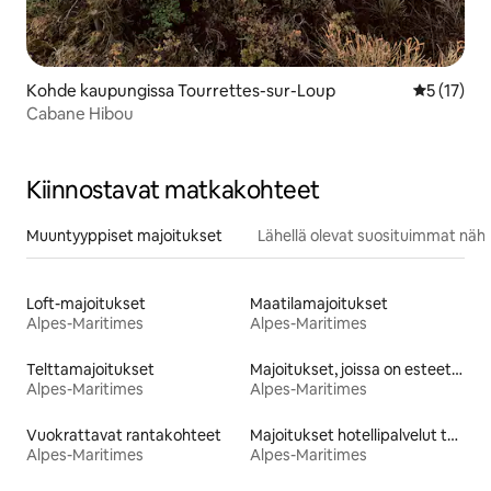
Kohde kaupungissa Tourrettes-sur-Loup
Keskimäärä
5 (17)
Cabane Hibou
Kiinnostavat matkakohteet
Muuntyyppiset majoitukset
Lähellä olevat suosituimmat näh
Loft-majoitukset
Maatilamajoitukset
Alpes-Maritimes
Alpes-Maritimes
Telttamajoitukset
Majoitukset, joissa on esteetön vuode
Alpes-Maritimes
Alpes-Maritimes
Vuokrattavat rantakohteet
Majoitukset hotellipalvelut tarjoavissa huoneistoissa
Alpes-Maritimes
Alpes-Maritimes