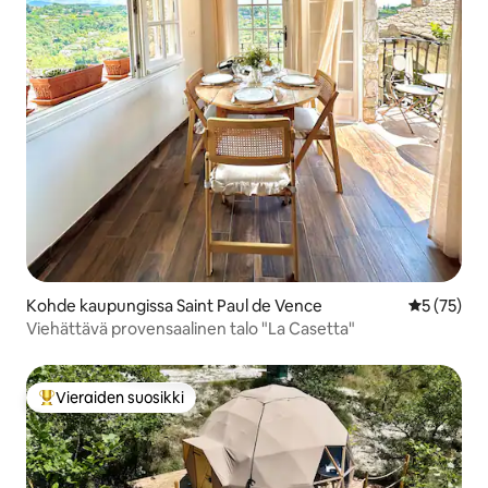
Kohde kaupungissa Saint Paul de Vence
Keskimäärä
5 (75)
Viehättävä provensaalinen talo "La Casetta"
Vieraiden suosikki
Vieraiden suosikkien parhaimmistoa