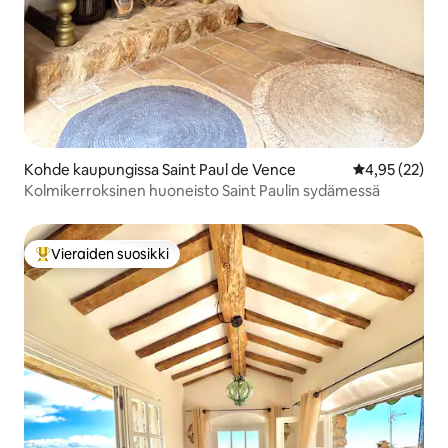
Kohde kaupungissa Saint Paul de Vence
Keskimääräine
4,95 (22)
Kolmikerroksinen huoneisto Saint Paulin sydämessä
Vieraiden suosikki
Vieraiden suosikkien parhaimmistoa