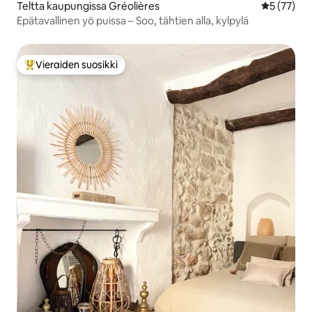
Teltta kaupungissa Gréolières
Keskimäärä
5 (77)
Epätavallinen yö puissa – Soo, tähtien alla, kylpylä
Vieraiden suosikki
Vieraiden suosikkien parhaimmistoa