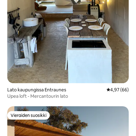
Lato kaupungissa Entraunes
Keskimääräine
4,97 (66)
Upea loft - Mercantourin lato
Vieraiden suosikki
Vieraiden suosikki