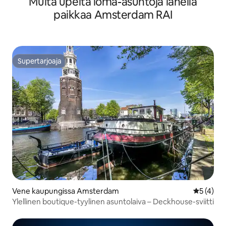
Muita upeita loma-asuntoja lähellä
paikkaa Amsterdam RAI
Supertarjoaja
Supertarjoaja
Vene kaupungissa Amsterdam
Keskimäär
5 (4)
Ylellinen boutique-tyylinen asuntolaiva – Deckhouse-sviitti