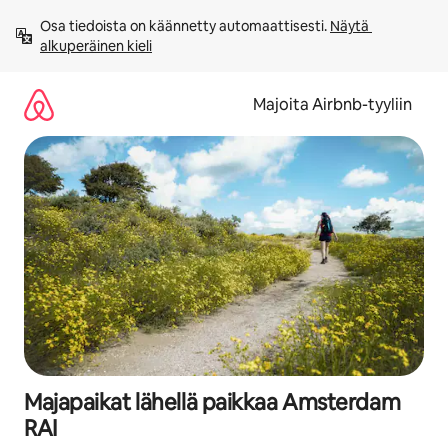
Jätä
Osa tiedoista on käännetty automaattisesti. 
Näytä 
sisältö
alkuperäinen kieli
väliin
Majoita Airbnb-tyyliin
Majapaikat lähellä paikkaa Amsterdam
RAI