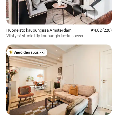
Huoneisto kaupungissa Amsterdam
Keskimääräinen
4,82 (220)
Viihtyisä studio Lily kaupungin keskustassa
Vieraiden suosikki
Vieraiden suosikkien parhaimmistoa