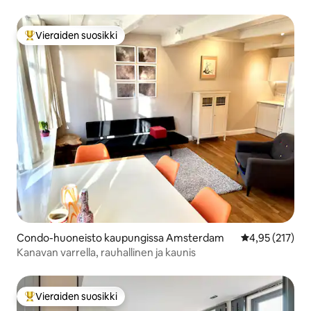
Vieraiden suosikki
Vieraiden suosikkien parhaimmistoa
Condo-huoneisto kaupungissa Amsterdam
Keskimääräinen
4,95 (217)
Kanavan varrella, rauhallinen ja kaunis
Vieraiden suosikki
Vieraiden suosikkien parhaimmistoa