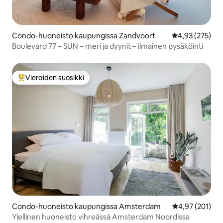
Condo-huoneisto kaupungissa Zandvoort
Keskimääräinen
4,93 (275)
Boulevard 77 – SUN – meri ja dyynit – ilmainen pysäköinti
Vieraiden suosikki
Vieraiden suosikkien parhaimmistoa
Condo-huoneisto kaupungissa Amsterdam
Keskimääräinen
4,97 (201)
Ylellinen huoneisto vihreässä Amsterdam Noordissa