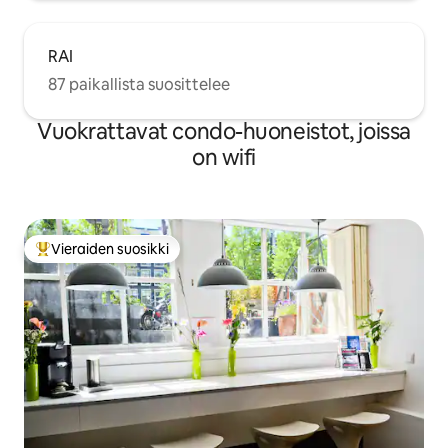
RAI
87 paikallista suosittelee
Vuokrattavat condo-huoneistot, joissa
on wifi
Vieraiden suosikki
Vieraiden suosikkien parhaimmistoa