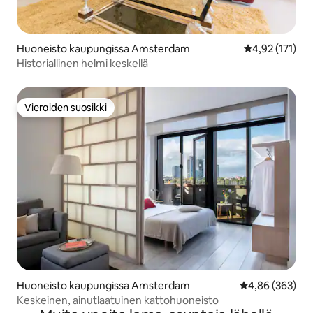
Huoneisto kaupungissa Amsterdam
Keskimääräinen
4,92 (171)
Historiallinen helmi keskellä
Vieraiden suosikki
Vieraiden suosikki
Huoneisto kaupungissa Amsterdam
Keskimääräinen
4,86 (363)
Keskeinen, ainutlaatuinen kattohuoneisto