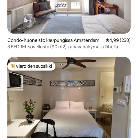
Condo-huoneisto kaupungissa Amsterdam
Keskimääräinen
4,99 (230)
3 BEDRM-sovellusta (90 m2) kanavanäkymällä lähellä
Vondelparkia
Vieraiden suosikki
Vieraiden suosikkien parhaimmistoa