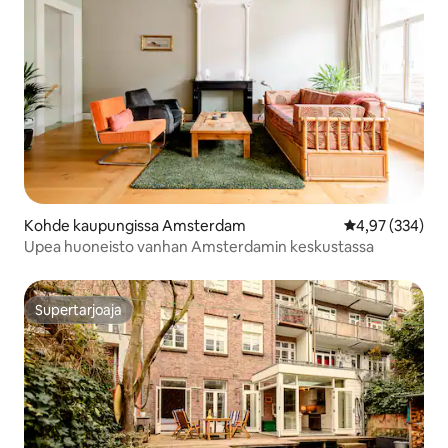
Kohde kaupungissa Amsterdam
Keskimääräinen
4,97 (334)
Upea huoneisto vanhan Amsterdamin keskustassa
Supertarjoaja
Supertarjoaja