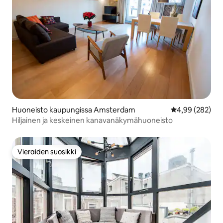
Huoneisto kaupungissa Amsterdam
Keskimääräinen
4,99 (282)
Hiljainen ja keskeinen kanavanäkymähuoneisto
Vieraiden suosikki
Vieraiden suosikki