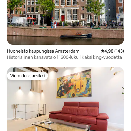
Huoneisto kaupungissa Amsterdam
Keskimääräinen
4,98 (143)
Historiallinen kanavatalo | 1600-luku | Kaksi king-vuodetta
Vieraiden suosikki
Vieraiden suosikki