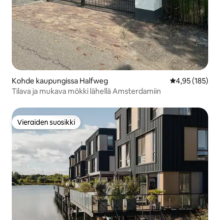
Kohde kaupungissa Halfweg
Keskimääräinen
4,95 (185)
Tilava ja mukava mökki lähellä Amsterdamiin
Vieraiden suosikki
Vieraiden suosikki