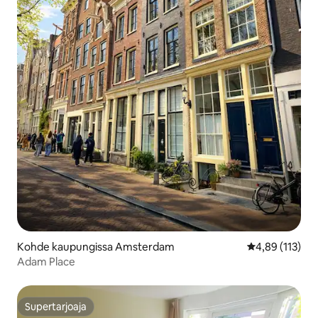
Kohde kaupungissa Amsterdam
Keskimääräinen
4,89 (113)
Adam Place
Supertarjoaja
Supertarjoaja