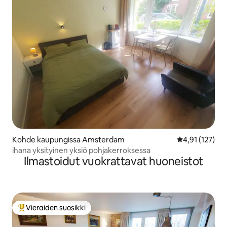
Kohde kaupungissa Amsterdam
Keskimääräinen
4,91 (127)
ihana yksityinen yksiö pohjakerroksessa
Ilmastoidut vuokrattavat huoneistot
Vieraiden suosikki
Vieraiden suosikkien parhaimmistoa