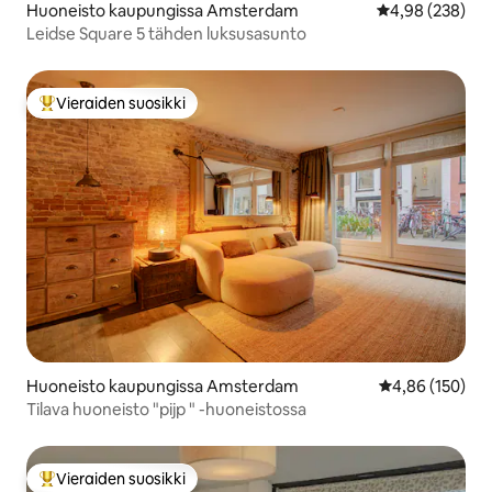
Huoneisto kaupungissa Amsterdam
Keskimääräinen
4,98 (238)
Leidse Square 5 tähden luksusasunto
Vieraiden suosikki
Vieraiden suosikkien parhaimmistoa
Huoneisto kaupungissa Amsterdam
Keskimääräinen
4,86 (150)
Tilava huoneisto "pijp " -huoneistossa
Vieraiden suosikki
Vieraiden suosikkien parhaimmistoa