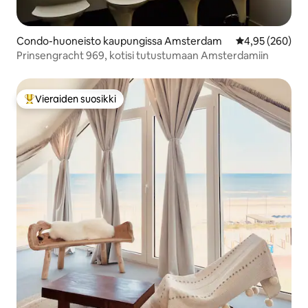
Condo-huoneisto kaupungissa Amsterdam
Keskimääräinen
4,95 (260)
Prinsengracht 969, kotisi tutustumaan Amsterdamiin
Vieraiden suosikki
Vieraiden suosikkien parhaimmistoa