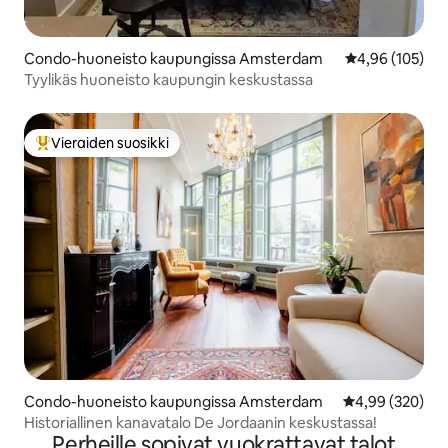
Condo-huoneisto kaupungissa Amsterdam
Keskimääräinen
4,96 (105)
Tyylikäs huoneisto kaupungin keskustassa
Vieraiden suosikki
Vieraiden suosikkien parhaimmistoa
Condo-huoneisto kaupungissa Amsterdam
Keskimääräinen
4,99 (320)
Historiallinen kanavatalo De Jordaanin keskustassa!
Perheille sopivat vuokrattavat talot