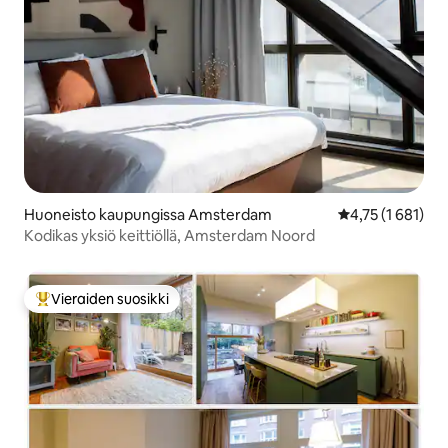
Huoneisto kaupungissa Amsterdam
Keskimääräinen a
4,75 (1 681)
Kodikas yksiö keittiöllä, Amsterdam Noord
Vieraiden suosikki
Vieraiden suosikkien parhaimmistoa