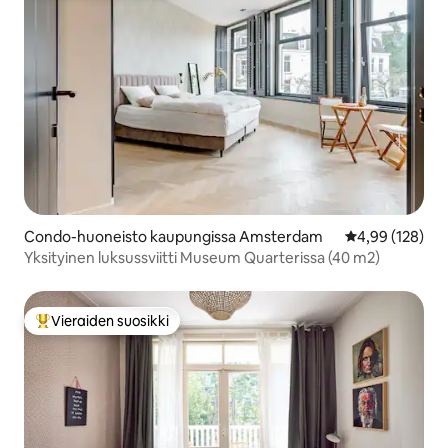
Condo-huoneisto kaupungissa Amsterdam
Keskimääräinen
4,99 (128)
Yksityinen luksussviitti Museum Quarterissa (40 m2)
Vieraiden suosikki
Vieraiden suosikkien parhaimmistoa