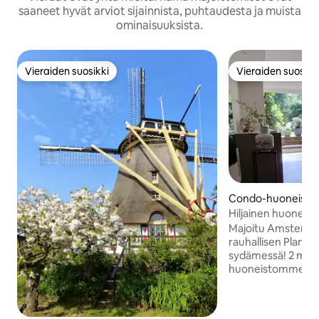
saaneet hyvät arviot sijainnista, puhtaudesta ja muista
ominaisuuksista.
Vieraiden suosikki
Vieraiden suosikk
Vieraiden suosikki
Vieraiden suosikk
Condo-huoneisto 
ssa Amsterdam
Hiljainen huoneisto
Majoitu Amsterdam
rauhallisen Plantag
sydämessä! 2 ma
huoneistomme täy
kaupunkitalon al
sopii täydellisesti 
makuuhuoneessa o