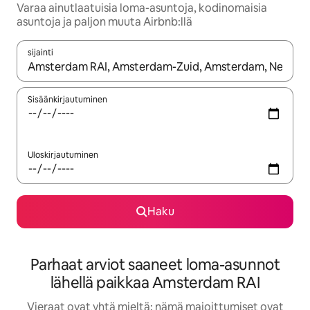
Varaa ainutlaatuisia loma-asuntoja, kodinomaisia
asuntoja ja paljon muuta Airbnb:llä
sijainti
Kun tulokset ovat saatavilla, navigoi ylös- ja alas-nuolinäppäimi
Sisäänkirjautuminen
Uloskirjautuminen
Haku
Parhaat arviot saaneet loma-asunnot
lähellä paikkaa Amsterdam RAI
Vieraat ovat yhtä mieltä: nämä majoittumiset ovat