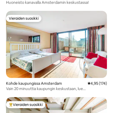
Huoneisto kanavalla Amsterdamin keskustassa!
Vieraiden suosikki
Vieraiden suosikki
Kohde kaupungissa Amsterdam
Keskimääräinen
4,95 (174)
Vain 20 minuuttia kaupungin keskustaan, lue
arvostelumme !
Vieraiden suosikki
Vieraiden suosikkien parhaimmistoa