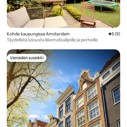
Kohde kaupungissa Amsterdam
Keskimäär
5 (9)
Täydellistä luksusta liikematkailijoille ja perheille
Vieraiden suosikki
Vieraiden suosikki