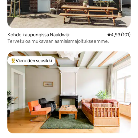
Kohde kaupungissa Naaldwijk
Keskimääräinen
4,93 (101)
Tervetuloa mukavaan aamiaismajoitukseemme.
Vieraiden suosikki
Vieraiden suosikkien parhaimmistoa