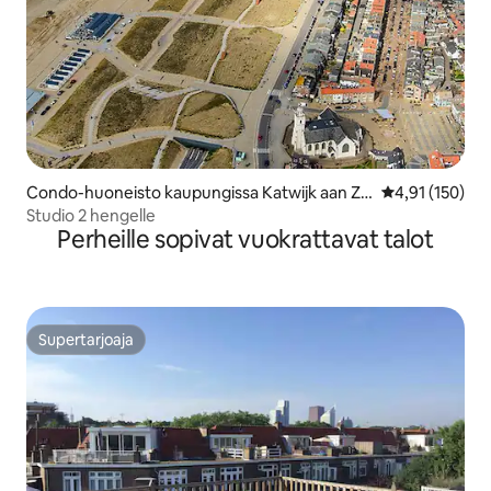
Condo-huoneisto kaupungissa Katwijk aan Ze
Keskimääräinen
4,91 (150)
e
Studio 2 hengelle
Perheille sopivat vuokrattavat talot
Supertarjoaja
Supertarjoaja