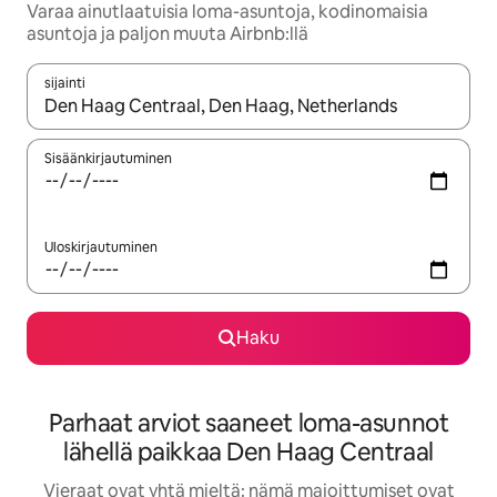
Varaa ainutlaatuisia loma-asuntoja, kodinomaisia
asuntoja ja paljon muuta Airbnb:llä
sijainti
Kun tulokset ovat saatavilla, navigoi ylös- ja alas-nuolinäppäimi
Sisäänkirjautuminen
Uloskirjautuminen
Haku
Parhaat arviot saaneet loma-asunnot
lähellä paikkaa Den Haag Centraal
Vieraat ovat yhtä mieltä: nämä majoittumiset ovat