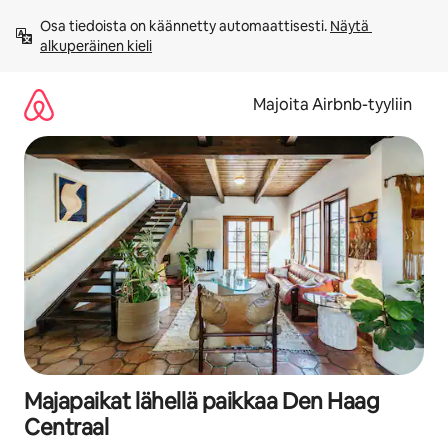
Jätä
Osa tiedoista on käännetty automaattisesti. 
Näytä 
sisältö
alkuperäinen kieli
väliin
Majoita Airbnb-tyyliin
Majapaikat lähellä paikkaa Den Haag
Centraal