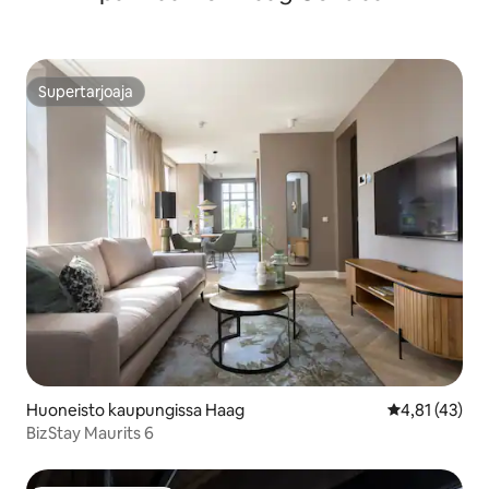
Supertarjoaja
Supertarjoaja
Huoneisto kaupungissa Haag
Keskimääräine
4,81 (43)
BizStay Maurits 6