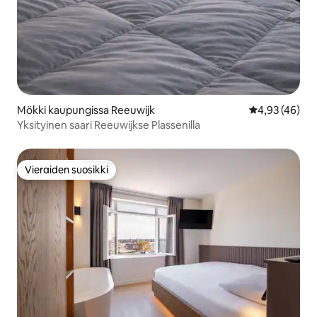
Mökki kaupungissa Reeuwijk
Keskimääräine
4,93 (46)
Yksityinen saari Reeuwijkse Plassenilla
Vieraiden suosikki
Vieraiden suosikki