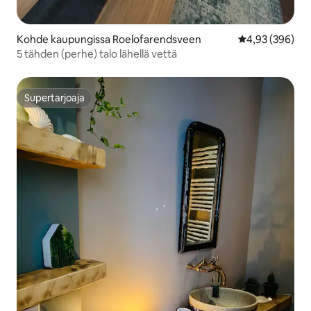
Kohde kaupungissa Roelofarendsveen
Keskimääräinen
4,93 (396)
5 tähden (perhe) talo lähellä vettä
Supertarjoaja
Supertarjoaja