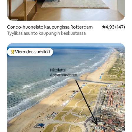
Condo-huoneisto kaupungissa Rotterdam
Keskimääräinen
4,93 (147)
Tyylikäs asunto kaupungin keskustassa
Vieraiden suosikki
Vieraiden suosikkien parhaimmistoa