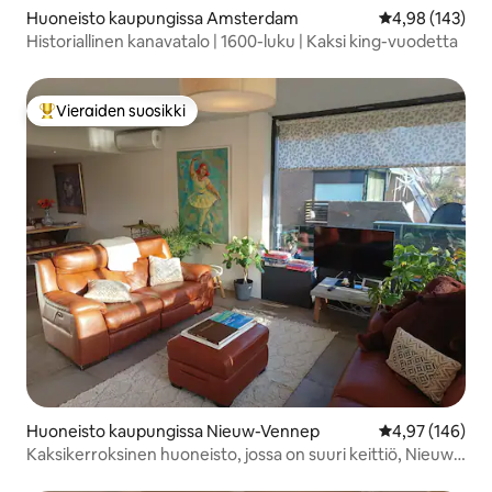
Huoneisto kaupungissa Amsterdam
Keskimääräinen
4,98 (143)
Historiallinen kanavatalo | 1600-luku | Kaksi king-vuodetta
Vieraiden suosikki
Vieraiden suosikkien parhaimmistoa
Huoneisto kaupungissa Nieuw-Vennep
Keskimääräinen
4,97 (146)
Kaksikerroksinen huoneisto, jossa on suuri keittiö, Nieuw-
Vennep