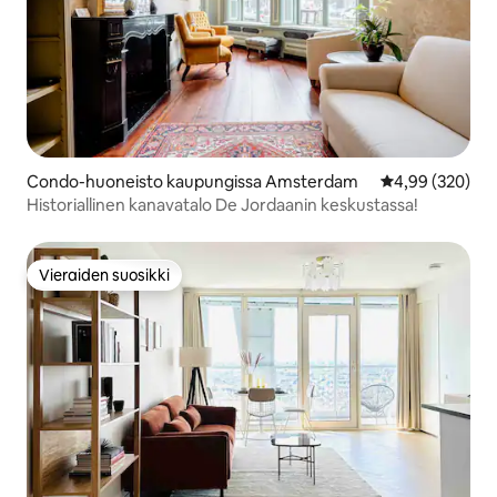
Condo-huoneisto kaupungissa Amsterdam
Keskimääräinen
4,99 (320)
Historiallinen kanavatalo De Jordaanin keskustassa!
Vieraiden suosikki
Vieraiden suosikki