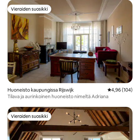
Vieraiden suosikki
Vieraiden suosikki
Huoneisto kaupungissa Rijswijk
Keskimääräinen
4,96 (104)
Tilava ja aurinkoinen huoneisto nimeltä Adriana
Vieraiden suosikki
Vieraiden suosikki