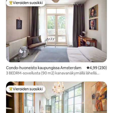
Vieraiden suosikki
Vieraiden suosikkien parhaimmistoa
Condo-huoneisto kaupungissa Amsterdam
Keskimääräinen
4,99 (230)
3 BEDRM-sovellusta (90 m2) kanavanäkymällä lähellä
Vondelparkia
Vieraiden suosikki
Vieraiden suosikkien parhaimmistoa