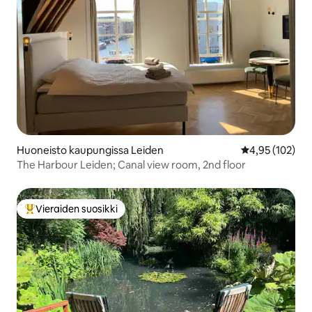
Huoneisto kaupungissa Leiden
Keskimääräinen
4,95 (102)
The Harbour Leiden; Canal view room, 2nd floor
Vieraiden suosikki
Vieraiden suosikkien parhaimmistoa