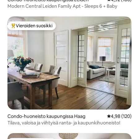
Modern Central Leiden Family Apt - Sleeps 6 + Baby
Vieraiden suosikki
Vieraiden suosikkien parhaimmistoa
Condo-huoneisto kaupungissa Haag
Keskimääräinen
4,98 (120)
Tilava, valoisa ja viihtyisä ranta- ja kaupunkihuoneisto!