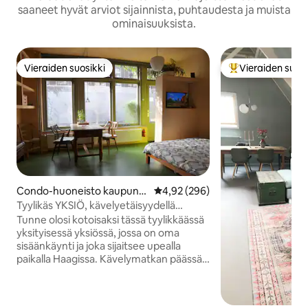
saaneet hyvät arviot sijainnista, puhtaudesta ja muista
ominaisuuksista.
Vieraiden suosikki
Vieraiden suosi
Vieraiden suosikki
Vieraiden suosik
Condo-huoneisto kaupungi
Keskimääräinen arvio 4,92/5, 29
4,92 (296)
ssa Haag
Tyylikäs YKSIÖ, kävelyetäisyydellä
kaikista kuumista paikoista
Tunne olosi kotoisaksi tässä tyylikkäässä
yksityisessä yksiössä, jossa on oma
sisäänkäynti ja joka sijaitsee upealla
paikalla Haagissa. Kävelymatkan päässä
kaikista suosituista paikoista: kaupoista,
museoista, palatseista, parlamentista,
puistoista, vintage-kaupoista, baareista,