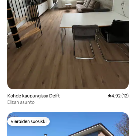
Kohde kaupungissa Delft
Keskimääräine
4,92 (12)
Elizan asunto
Vieraiden suosikki
Vieraiden suosikki