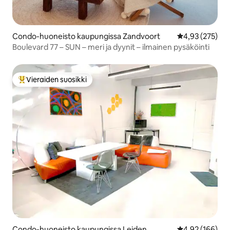
Condo-huoneisto kaupungissa Zandvoort
Keskimääräinen
4,93 (275)
Boulevard 77 – SUN – meri ja dyynit – ilmainen pysäköinti
Vieraiden suosikki
Vieraiden suosikkien parhaimmistoa
Condo-huoneisto kaupungissa Leiden
Keskimääräinen
4,92 (166)