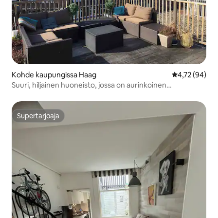
Kohde kaupungissa Haag
Keskimääräine
4,72 (94)
Suuri, hiljainen huoneisto, jossa on aurinkoinen
kattoterassi
Supertarjoaja
Supertarjoaja