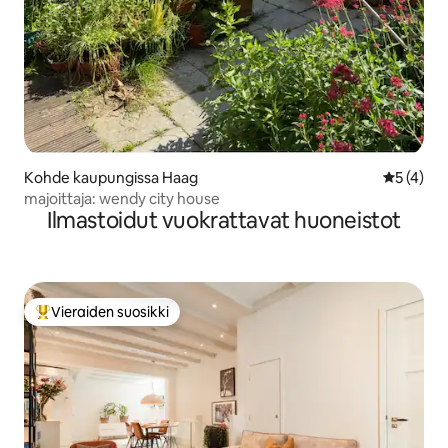
Kohde kaupungissa Haag
Keskimäär
5 (4)
majoittaja: wendy city house
Ilmastoidut vuokrattavat huoneistot
Vieraiden suosikki
Vieraiden suosikkien parhaimmistoa