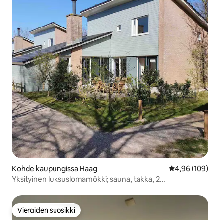
Kohde kaupungissa Haag
Keskimääräinen
4,96 (109)
Yksityinen luksuslomamökki; sauna, takka, 2
kylpyhuonetta
Vieraiden suosikki
Vieraiden suosikki