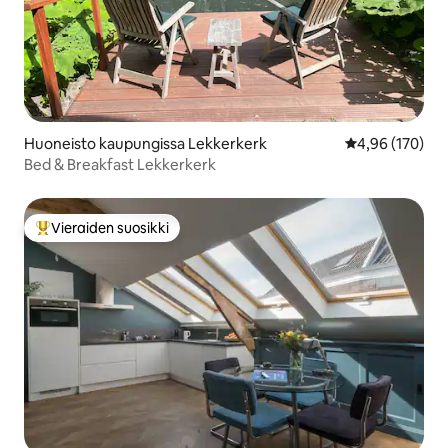
Huoneisto kaupungissa Lekkerkerk
Keskimääräinen
4,96 (170)
Bed & Breakfast Lekkerkerk
Vieraiden suosikki
Vieraiden suosikkien parhaimmistoa