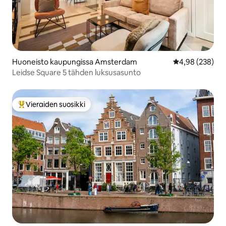
Huoneisto kaupungissa Amsterdam
Keskimääräinen
4,98 (238)
Leidse Square 5 tähden luksusasunto
Vieraiden suosikki
Vieraiden suosikkien parhaimmistoa