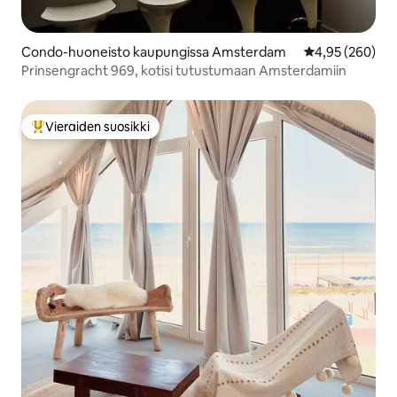
Condo-huoneisto kaupungissa Amsterdam
Keskimääräinen
4,95 (260)
Prinsengracht 969, kotisi tutustumaan Amsterdamiin
Vieraiden suosikki
Vieraiden suosikkien parhaimmistoa