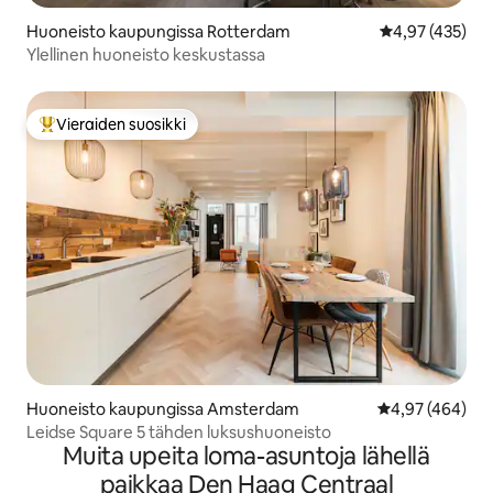
Huoneisto kaupungissa Rotterdam
Keskimääräinen
4,97 (435)
Ylellinen huoneisto keskustassa
Vieraiden suosikki
Vieraiden suosikkien parhaimmistoa
Huoneisto kaupungissa Amsterdam
Keskimääräinen
4,97 (464)
Leidse Square 5 tähden luksushuoneisto
Muita upeita loma-asuntoja lähellä
paikkaa Den Haag Centraal