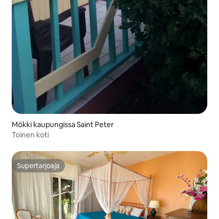
Mökki kaupungissa Saint Peter
Toinen koti
Supertarjoaja
Supertarjoaja