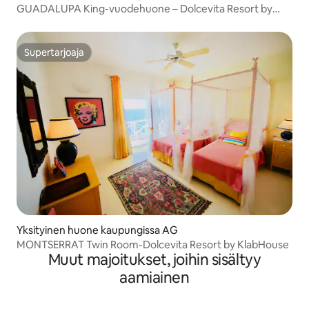
GUADALUPA King-vuodehuone – Dolcevita Resort by
KlabHouse
Supertarjoaja
Supertarjoaja
Yksityinen huone kaupungissa AG
MONTSERRAT Twin Room-Dolcevita Resort by KlabHouse
Muut majoitukset, joihin sisältyy
aamiainen