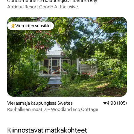
Condo-huoneisto kaupungissa Mamora Bay
Antigua Resort Condo All Inclusive
Vieraiden suosikki
Vieraiden suosikkien parhaimmistoa
Vierasmaja kaupungissa Swetes
Keskimääräinen
4,98 (105)
Rauhallinen maatila – Woodland Eco Cottage
Kiinnostavat matkakohteet