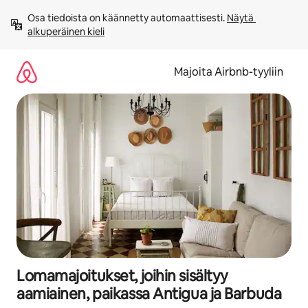
Jätä
Osa tiedoista on käännetty automaattisesti. 
Näytä 
sisältö
alkuperäinen kieli
väliin
Majoita Airbnb-tyyliin
Lomamajoitukset, joihin sisältyy
aamiainen, paikassa Antigua ja Barbuda