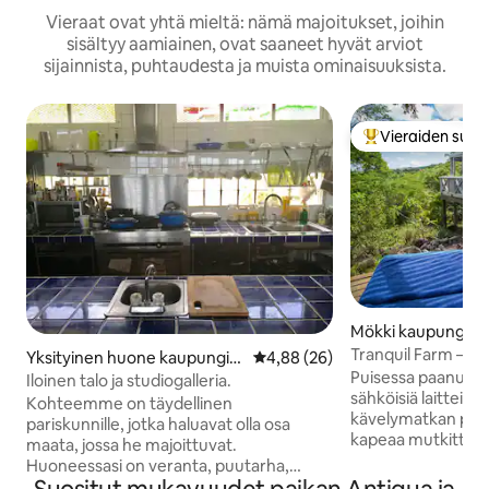
Vieraat ovat yhtä mieltä: nämä majoitukset, joihin
sisältyy aamiainen, ovat saaneet hyvät arviot
sijainnista, puhtaudesta ja muista ominaisuuksista.
Vieraiden suosi
Vieraiden suosik
Mökki kaupungissa
Village
Tranquil Farm – sy
Yksityinen huone kaupungiss
Keskimääräinen arvio 4,88/5, 2
4,88 (26)
mökki metsäalueel
Puisessa paanumök
a Buckleys
Iloinen talo ja studiogalleria.
sähköisiä laitteita
Kohteemme on täydellinen
kävelymatkan pääs
pariskunnille, jotka haluavat olla osa
kapeaa mutkittele
maata, jossa he majoittuvat.
pienen metsän läp
Huoneessasi on veranta, puutarha,
pylväiden päälle, j
jättikokoinen vuode, ja siellä käytetään