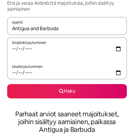
Etsi ja varaa Airbnb:ltä majoituksia, joihin sisältyy
aamiainen
sijainti
Kun tulokset ovat saatavilla, navigoi ylös- ja alas-nuolinäppäimi
Sisäänkirjautuminen
Uloskirjautuminen
Haku
Parhaat arviot saaneet majoitukset,
joihin sisältyy aamiainen, paikassa
Antigua ja Barbuda