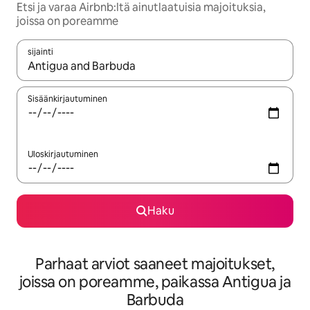
Etsi ja varaa Airbnb:ltä ainutlaatuisia majoituksia,
joissa on poreamme
sijainti
Kun tulokset ovat saatavilla, navigoi ylös- ja alas-nuolinäppäimi
Sisäänkirjautuminen
Uloskirjautuminen
Haku
Parhaat arviot saaneet majoitukset,
joissa on poreamme, paikassa Antigua ja
Barbuda