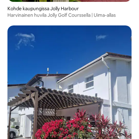
Kohde kaupungissa Jolly Harbour
Harvinainen huvila Jolly Golf Courssella | Uima-allas