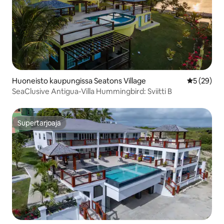
Huoneisto kaupungissa Seatons Village
Keskimäärä
5 (29)
SeaClusive Antigua-Villa Hummingbird: Sviitti B
Supertarjoaja
Supertarjoaja