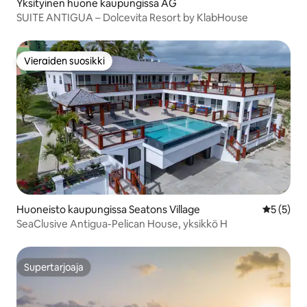
Yksityinen huone kaupungissa AG
SUITE ANTIGUA – Dolcevita Resort by KlabHouse
Vieraiden suosikki
Vieraiden suosikki
Huoneisto kaupungissa Seatons Village
Keskimäär
5 (5)
SeaClusive Antigua-Pelican House, yksikkö H
Supertarjoaja
Supertarjoaja