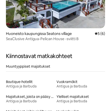
Huoneisto kaupungissa Seatons village
Keskimäär
5 (6)
SeaClusive Antigua-Pelican House -sviitti B
Kiinnostavat matkakohteet
Muuntyyppiset majoitukset
Boutique-hotellit
Vuokramökit
Antigua ja Barbuda
Antigua ja Barbuda
Majoitukset, joista on pääsy rannalle
Ylelliset majoitukset
Antigua ja Barbuda
Antigua ja Barbuda