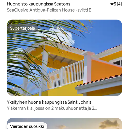
Huoneisto kaupungissa Seatons
Keskimäär
5 (4)
SeaClusive Antigua-Pelican House -sviitti E
Supertarjoaja
Supertarjoaja
Yksityinen huone kaupungissa Saint John's
Yläkerran tila, jossa on 2 makuuhuonetta ja 2
kylpyhuonetta, nukkumapaikat 4 aikuiselle ja 3 lapselle
Vieraiden suosikki
Vieraiden suosikki