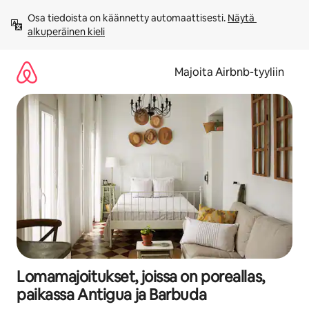
Jätä
Osa tiedoista on käännetty automaattisesti. 
Näytä 
sisältö
alkuperäinen kieli
väliin
Majoita Airbnb-tyyliin
Lomamajoitukset, joissa on poreallas,
paikassa Antigua ja Barbuda