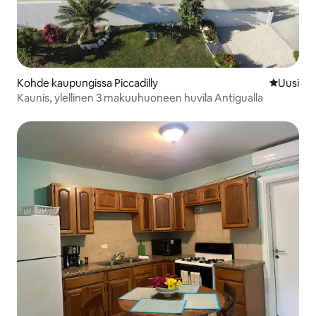
Kohde kaupungissa Piccadilly
Uusi maja
Uusi
Kaunis, ylellinen 3 makuuhuoneen huvila Antigualla