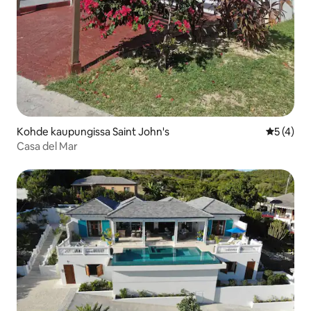
Kohde kaupungissa Saint John's
Keskimäär
5 (4)
Casa del Mar