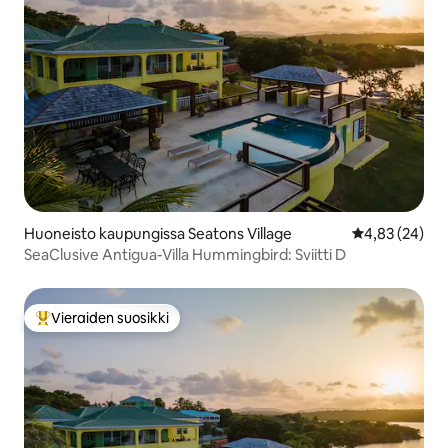
Huoneisto kaupungissa Seatons Village
Keskimääräine
4,83 (24)
SeaClusive Antigua-Villa Hummingbird: Sviitti D
Vieraiden suosikki
Vieraiden suosikkien parhaimmistoa