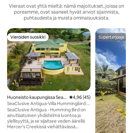
Vieraat ovat yhtä mieltä: nämä majoitukset, joissa on
poreamme, ovat saaneet hyvät arviot sijainnista,
puhtaudesta ja muista ominaisuuksista.
Vieraiden suosikki
Supertarjoaja
Vieraiden suosikki
Supertarjoaja
Huoneisto kaupungissa Seat
Keskimääräinen arvio 4,96/5, 4
4,96 (45)
ons Village
SeaClusive Antigua-Villa Hummingbird:
Sviitti A
SeaClusive Antigua - Humming Bird on
ainutlaatuinen yhdistelmä luontoa ja
ylellisyyttä, ja se sijaitsee veden äärellä
Mercer's Creekissä viehättävässä
Seaton's Villagessa. Kohteessamme on 4