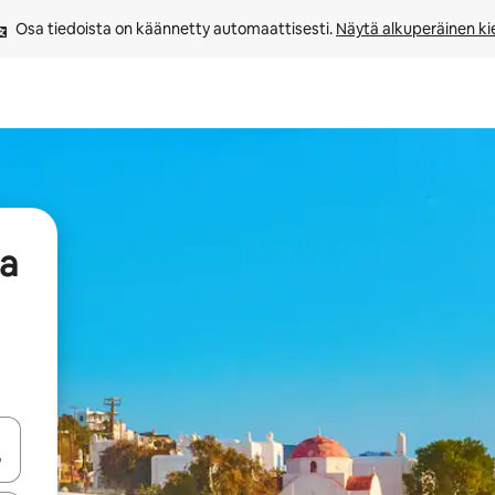
Osa tiedoista on käännetty automaattisesti. 
Näytä alkuperäinen kie
aa
-nuolinäppäimillä tai tutustu koskettamalla tai pyyhkäisemällä.