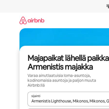
Jätä
sisältö
väliin
Majapaikat lähellä paikk
Armenistis majakka
Varaa ainutlaatuisia loma-asuntoja,
kodinomaisia asuntoja ja paljon muuta
Airbnb:llä
sijainti
Kun tulokset ovat saatavilla, navigoi ylös- ja alas