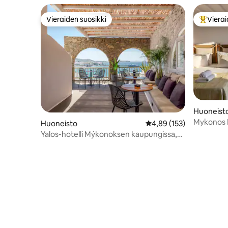
Vieraiden suosikki
Vierai
Vieraiden suosikki
Vieraide
Huoneist
Mykonos L
Huoneisto
Keskimääräinen arvio 4,
4,89 (153)
Sunset Ba
Yalos-hotelli Mýkonoksen kaupungissa,
meri- ja auringonlaskunäkymä