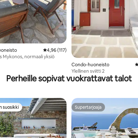
oneisto
Keskimääräinen arvio 4,96/5, 117 arvostelua
4,96 (117)
s Mykonos, normaali yksiö
Condo-huoneisto
K
Ylellinen sviitti 2
Perheille sopivat vuokrattavat talot
n suosikki
Supertarjoaja
n suosikki
Supertarjoaja