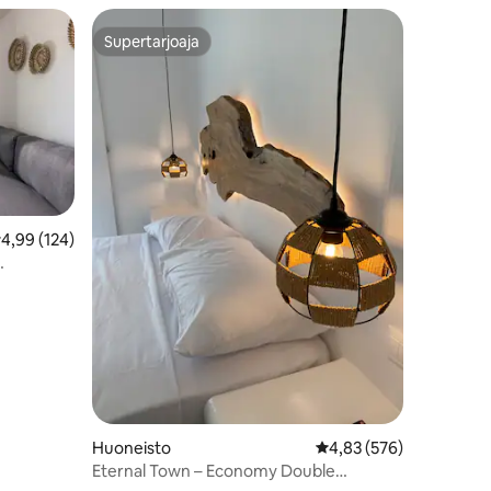
Supertarjoaja
Supertarjoaja
eskimääräinen arvio 4,99/5, 124 arvostelua
4,99 (124)
Huoneisto
Keskimääräinen arvio 4
4,83 (576)
Eternal Town – Economy Double