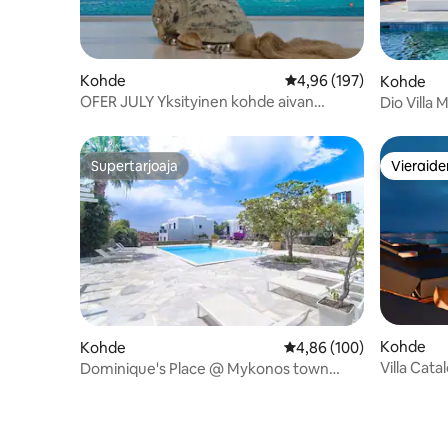
Kohde
Keskimääräinen arvio 4,
4,96 (197)
Kohde
OFER JULY Yksityinen kohde aivan
Dio Villa
rannalla + poreallas
Supertarjoaja
Vieraide
Supertarjoaja
Vieraide
Kohde
Kohde
Keskimääräinen arvio 4,
4,86 (100)
Villa Cata
Dominique's Place @ Mykonos town
jaetulla uima-altaalla!