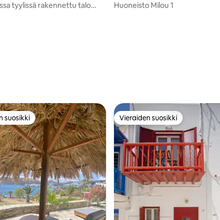
ssa tyylissä rakennettu talo
Huoneisto Milou 1
n kaupungissa
85/5, 105 arvostelua
n suosikki
Vieraiden suosikki
n suosikki
Vieraiden suosikki
4,75/5, 8 arvostelua