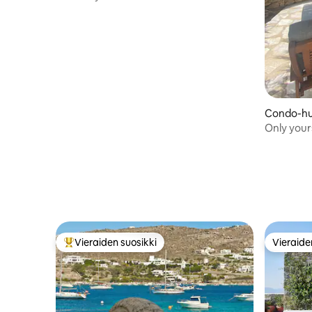
Condo-hu
Only your
Vieraiden suosikki
Vieraide
Vieraiden suosikkien parhaimmistoa
Vieraide