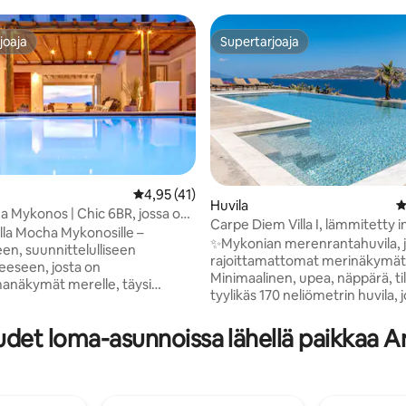
joaja
Supertarjoaja
joaja
Supertarjoaja
Keskimääräinen arvio 4,95/5, 41 arvostelua
4,95 (41)
Huvila
K
,97/5, 66 arvostelua
ha Mykonos | Chic 6BR, jossa on
Carpe Diem Villa I, lämmitetty in
y uima-allas
lla Mocha Mykonosille –
allas!
✨Mykonian merenrantahuvila, j
een, suunnittelulliseen
rajoittamattomat merinäkymä
eseen, josta on
Minimaalinen, upea, näppärä, til
anäkymät merelle, täysi
tyylikäs 170 neliömetrin huvila, 
s ja lämmitetty uima-allas. Tämä
lämmitettävä yksityinen infinity-a
rakennettu huvila sijaitsee
26°) 🏡 Ominaisuudet: 🛏️3*
det loma-asunnoissa lähellä paikkaa A
 lähellä ikonista Faros
makuuhuonetta (Queen-vuoteet
tä, ja siinä yhdistyvät tyylikäs
kerrossänkyhuone (yhden hen
n suunnittelu ja modernit
vuoteet) 🛋️1* kahden hengen
t. Täydellinen perhelomille,
vuodesohva 🚿3,5 kylpyhuonetta
en lomille tai enintään 13