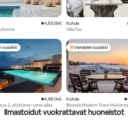
96/5, 197 arvostelua
Keskimääräinen arvio 4,93/5, 84 arvostelua
4,93 (84)
Kohde
 Mykonos
Villa Fos
n suosikki
Vieraiden suosikki
n suosikki
Vieraiden suosikkien parhaimm
Keskimääräinen arvio 4,98/5, 44 arvostelua
4,98 (44)
Kohde
K
86/5, 100 arvostelua
leya 2, yksityinen uima-allas
Blueisla Modern Town Mykonos
Ilmastoidut vuokrattavat huoneistot