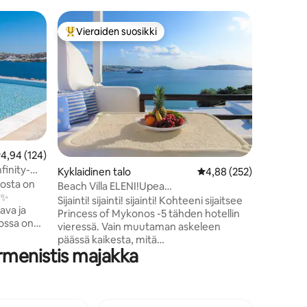
Kohde
Vieraiden suosikki
Viera
Vieraiden suosikkien parhaimmistoa
Vieraid
Yksityine
Mykonon
5 minuut
ja 10 mi
kaupunkiin Upea kahden makuu
asunto, j
henkeäsa
lahdelle
rannalta 
löydät ru
eskimääräinen arvio 4,94/5, 124 arvostelua
4,94 (124)
supermark
finity-
Kyklaidinen talo
Keskimääräinen arvio 4
4,88 (252)
rantabaa
osta on
vieraiden
Beach Villa ELENI!Upea
t✨
sisustett
näköala!Erinomainen sijainti!3BR
Sijainti! sijainti! sijainti! Kohteeni sijaitsee
ava ja
kykladilai
Princess of Mykonos -5 tähden hotellin
jossa on
sinulle r
vieressä. Vain muutaman askeleen
llas (🌡️
perheille 
päässä kaikesta, mitä
rmenistis majakka
tarvitset!Rantahuvila ELENI 160
) 🛏️1*
neliömetriä! Upea merinäkymä,
gen
muutaman askeleen päässä upealta
Agios Stefanosin rannalta. Mykonoksen
 🧑‍🤝‍🧑
tyylisessä huvilassa on 2 parveketta,