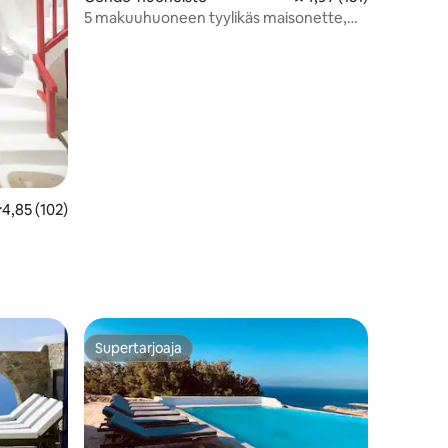
5 makuuhuoneen tyylikäs maisonette,
Mykonos Town Center
eskimääräinen arvio 4,85/5, 102 arvostelua
4,85 (102)
Supertarjoaja
Supertarjoaja