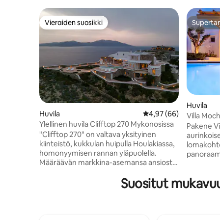
Vieraiden suosikki
Supertar
Vieraiden suosikki
Supertar
Huvila
Huvila
Keskimääräinen arvio 4
4,97 (66)
Villa Moc
Ylellinen huvila Clifftop 270 Mykonosissa
lämmitett
Pakene Vi
"Clifftop 270" on valtava yksityinen
aurinkois
kiinteistö, kukkulan huipulla Houlakiassa,
lomakohte
homonyymisen rannan yläpuolella.
panoraam
Määräävän markkina-asemansa ansiosta
yksityisyy
huvila tarjoaa puhtaan näköalan
äskettäin 
Suositut mukavuu
Myκonoksen kaupunkiin sekä muille
kukkulalla
läheisille saarille, kuten Delos, Syros ja
Armenistis
Tinos. West Villa tarjoaa sinulle
kykladine
mahdollisuuden nauttia drinkkisi
mukavuude
katsellen kaunista auringonlaskua
pariskunti