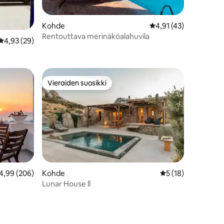
Kohde
Keskimääräinen arvio 
4,91 (43)
Rentouttava merinäköalahuvila
Keskimääräinen arvio 4,93/5, 29 arvostelua
4,93 (29)
Vieraiden suosikki
istoa
Vieraiden suosikki
eskimääräinen arvio 4,99/5, 206 arvostelua
4,99 (206)
Kohde
Keskimääräinen arv
5 (18)
Lunar House ll