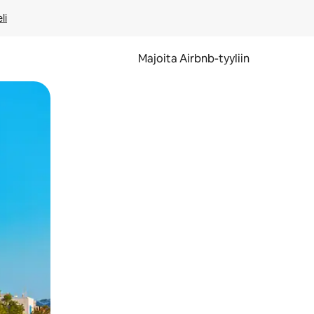
li
Majoita Airbnb-tyyliin