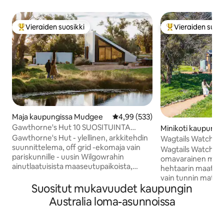
Vieraiden suosikki
Vieraiden suosi
Vieraiden suosikkien parhaimmistoa
Vieraiden suosik
Maja kaupungissa Mudgee
Keskimääräinen arvio 4,99/5, 53
4,99 (533)
Gawthorne's Hut 10 SUOSITUINTA
Minikoti kaupungi
suosikkia MAAILMASSA.
n
Gawthorne's Hut - ylellinen, arkkitehdin
Wagtails Watch -re
suunnittelema, off grid -ekomaja vain
minitalossa
Wagtails Watch on 
pariskunnille - uusin Wilgowrahin
omavarainen minita
ainutlaatuisista maaseutupaikoista,
hehtaarin maatila
mukaan lukien Wilgowrah Church ja
vain tunnin matkan
Tom's Cottage. Se on rakennettu
Suositut mukavuudet kaupungin
Tämä paikka on suu
tarjoamaan upeat näkymät, ja se tarjoaa
vietettäviä aamuja,
Australia loma-asunnoissa
vieraille rauhaa, yksityisyyttä ja
kodikkaita iltoja tu
eristyneisyyden tunnetta. King-vuode,
Täällä voi rentout
täysi kylpyhuone, suihku, huuhteleva wc,