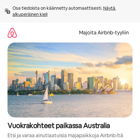
Jätä
Osa tiedoista on käännetty automaattisesti. 
Näytä 
sisältö
alkuperäinen kieli
väliin
Majoita Airbnb-tyyliin
Vuokrakohteet paikassa Australia
Etsi ja varaa ainutlaatuisia majapaikkoja Airbnb:ltä