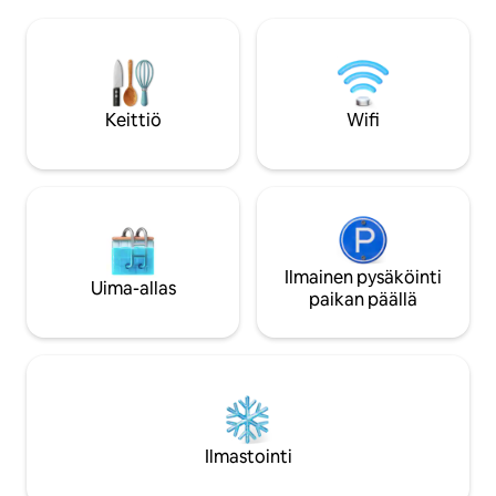
maaseutuelämää. Olipa kys
keittokomero, WiFi, ilmastointi (joitakin
romanttisesta loma
rajoituksia) ja nuotiopaikka, joka on
ystävien kanssa tai
suljettu korkean tulipalovaaran aikana.
tilaa rentoutua ja h
2–12-vuotiaita lapsia tai 0–2-vuotiaita
Toivotamme kaikki
pikkulapsia ei hyväksytä.
tervetulleiksi ja 
Keittiö
Wifi
Lemmikkieläimiä ei hyväksytä.)
syrjimättömän ja tur
Ilmainen pysäköinti
Uima-allas
paikan päällä
Ilmastointi