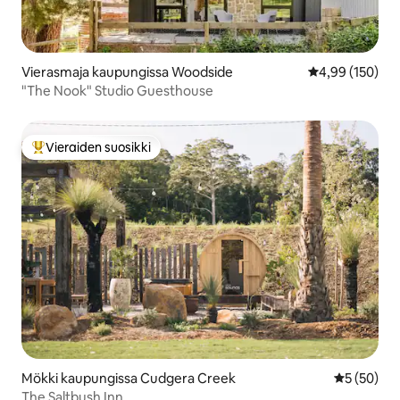
Vierasmaja kaupungissa Woodside
Keskimääräinen
4,99 (150)
"The Nook" Studio Guesthouse
Vieraiden suosikki
Vieraiden suosikkien parhaimmistoa
Mökki kaupungissa Cudgera Creek
Keskimäärä
5 (50)
The Saltbush Inn