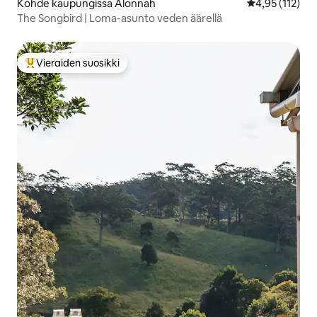
Kohde kaupungissa Alonnah
Keskimääräinen
4,95 (112)
The Songbird | Loma-asunto veden äärellä
Vieraiden suosikki
Vieraiden suosikkien parhaimmistoa