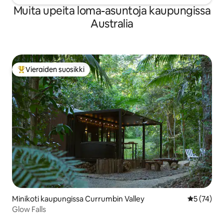
Muita upeita loma-asuntoja kaupungissa
Australia
Vieraiden suosikki
Vieraiden suosikkien parhaimmistoa
Minikoti kaupungissa Currumbin Valley
Keskimäärä
5 (74)
Glow Falls