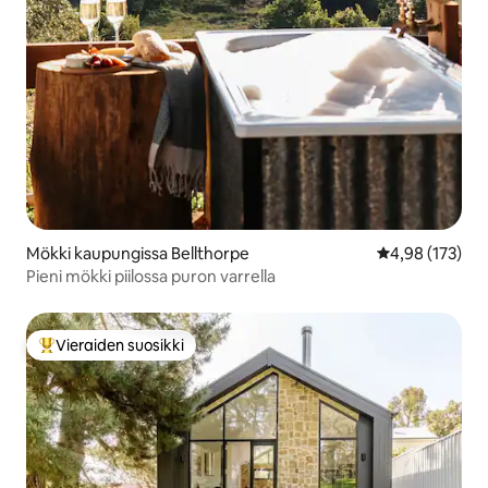
Mökki kaupungissa Bellthorpe
Keskimääräinen
4,98 (173)
Pieni mökki piilossa puron varrella
Vieraiden suosikki
Vieraiden suosikkien parhaimmistoa