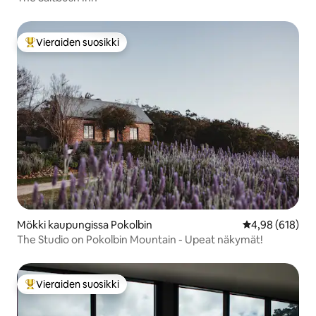
Vieraiden suosikki
Vieraiden suosikkien parhaimmistoa
Mökki kaupungissa Pokolbin
Keskimääräinen
4,98 (618)
The Studio on Pokolbin Mountain - Upeat näkymät!
Vieraiden suosikki
Vieraiden suosikkien parhaimmistoa