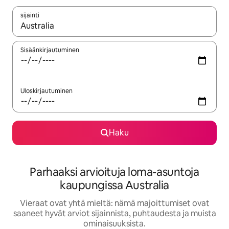
sijainti
Kun tulokset ovat saatavilla, navigoi ylös- ja alas-nuolinäppäimi
Sisäänkirjautuminen
Uloskirjautuminen
Haku
Parhaaksi arvioituja loma-asuntoja
kaupungissa Australia
Vieraat ovat yhtä mieltä: nämä majoittumiset ovat
saaneet hyvät arviot sijainnista, puhtaudesta ja muista
ominaisuuksista.