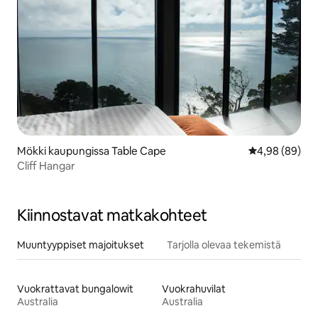
Mökki kaupungissa Table Cape
Keskimääräine
4,98 (89)
Cliff Hangar
Kiinnostavat matkakohteet
Muuntyyppiset majoitukset
Tarjolla olevaa tekemistä
Vuokrattavat bungalowit
Vuokrahuvilat
Australia
Australia