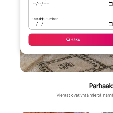
Uloskirjautuminen
Haku
Parhaaks
Vieraat ovat yhtä mieltä: nämä