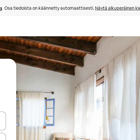
Osa tiedoista on käännetty automaattisesti. 
Näytä alkuperäinen kie
-nuolinäppäimillä tai tutustu koskettamalla tai pyyhkäisemällä.