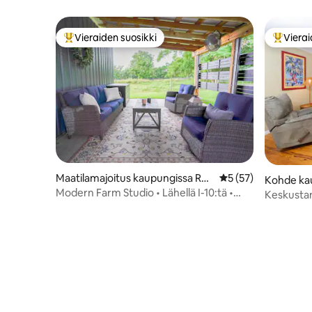
Vieraiden suosikki
Vierai
Vieraiden suosikkien parhaimmistoa
Vieraide
Maatilamajoitus kaupungissa Rob
Keskimääräinen arvi
5 (57)
Kohde ka
ertsdale
Modern Farm Studio • Lähellä I-10:tä •
Keskustan
Ruoki lehmät