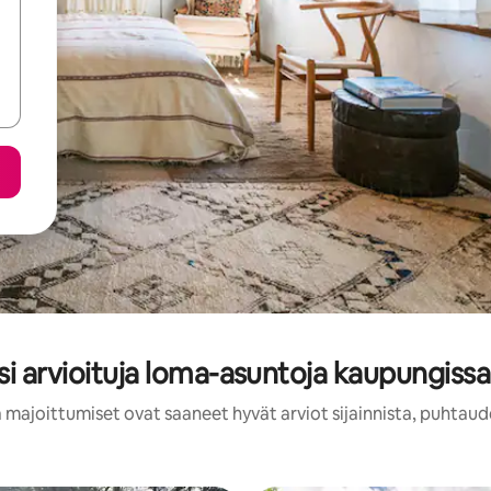
i arvioituja loma-asuntoja kaupungiss
 majoittumiset ovat saaneet hyvät arviot sijainnista, puhtaud