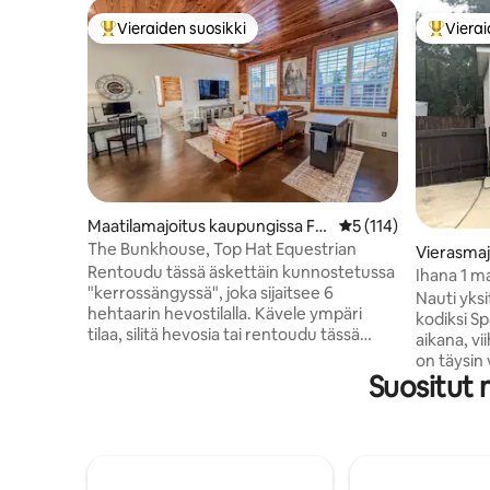
Vieraiden suosikki
Vierai
Vieraiden suosikkien parhaimmistoa
Vieraide
Maatilamajoitus kaupungissa Fai
Keskimääräinen arvi
5 (114)
rhope
The Bunkhouse, Top Hat Equestrian
Vierasmaj
Rentoudu tässä äskettäin kunnostetussa
nish Fort
Ihana 1 
"kerrossängyssä", joka sijaitsee 6
Spanish F
Nauti yksi
hehtaarin hevostilalla. Kävele ympäri
kodiksi Sp
tilaa, silitä hevosia tai rentoudu tässä
aikana, vi
viihtyisässä lomakohteessa – poreamme
on täysin
sisältyy hintaan! Käytettävissä on tyypin 2
Suositut
keittokom
sähköajoneuvolaturi. Vieraat voivat tulla
jossa on o
sellaisina kuin ovat tai ottaa mukaan
vain 10 m
hevosen/hevoset ja vuokrata laitumen
viiden joe
tai tallipaikan lisämaksusta. Omistaja asuu
paras kal
paikan päällä erillisessä rakennuksessa.
joitakin 