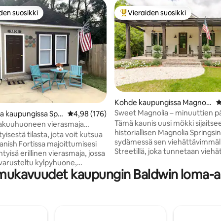
den suosikki
Vieraiden suosikki
n suosikkien parhaimmistoa
Vieraiden suosikkien parhaimm
o 5/5, 114 arvostelua
Kohde kaupungissa Magnoli
K
a Springs
Sweet Magnolia – minuuttien p
a kaupungissa Spa
Keskimääräinen arvio 4,98/5, 176 arvostelua
4,98 (176)
rannalta/Fairhopesta/Foleysta
Tämä kaunis uusi mökki sijaitse
makuuhuoneen vierasmaja
historiallisen Magnolia Springsin
ortissa
tyisestä tilasta, jota voit kutsua
sydämessä sen viehättävimmäl
anish Fortissa majoittumisesi
Streetillä, joka tunnetaan viehä
ihtyisä erillinen vierasmaja, jossa
tammien katoksesta. Koe
 varusteltu kylpyhuone,
pikkukaupungin viehätys tässä 
 mukavuudet kaupungin Baldwin loma-a
ero, ruokailutila ja vaatehuone,
makuuhuoneen/2 kylpyhuone
ma sisäänkäynti. Upea sijainti
kodissa, joka sijaitsee kätevästi. 
inuutin päässä Mobile Baysta ja
- Gulf Shoresin valkoiset hiekka
n suistosta, jossa on alueen
16 mailia - The Wharf, Orange B
astus. US-98 Causeway tarjoaa
mailia – Sportsplex * 9 mailia –
suosituimmista