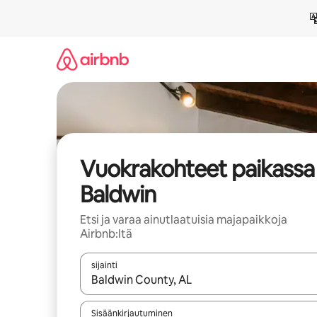
Jätä
sisältö
väliin
Vuokrakohteet paikassa
Baldwin
Etsi ja varaa ainutlaatuisia majapaikkoja
Airbnb:ltä
sijainti
Kun tulokset ovat saatavilla, navigoi ylös- ja alas
Sisäänkirjautuminen