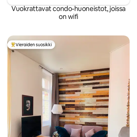
Vuokrattavat condo-huoneistot, joissa
on wifi
Vieraiden suosikki
Vieraiden suosikkien parhaimmistoa