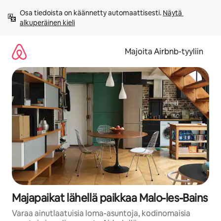
Jätä
Osa tiedoista on käännetty automaattisesti. 
Näytä 
sisältö
alkuperäinen kieli
väliin
Majoita Airbnb-tyyliin
Majapaikat lähellä paikkaa Malo-les-Bains
Varaa ainutlaatuisia loma-asuntoja, kodinomaisia