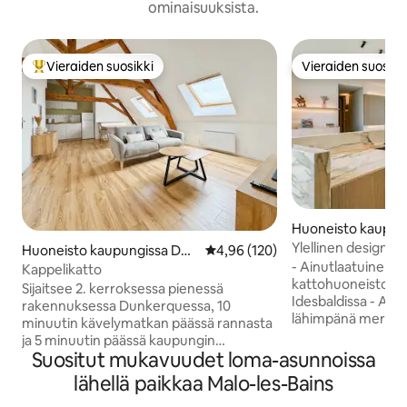
ominaisuuksista.
Vieraiden suosikki
Vieraiden suosikk
Vieraiden suosikkien parhaimmistoa
Vieraiden suosikk
Huoneisto kaupun
anne
Ylellinen design-k
Huoneisto kaupungissa Dun
Keskimääräinen arvio 4,96/5, 12
4,96 (120)
ja dyyyninäkymät
- Ainutlaatuinen, ti
kirk
Kappelikatto
kattohuoneisto 6 h
Sijaitsee 2. kerroksessa pienessä
Idesbaldissa - Aiv
rakennuksessa Dunkerquessa, 10
lähimpänä merta si
minuutin kävelymatkan päässä rannasta
Kaunis sijainti ja e
ja 5 minuutin päässä kaupungin
kuin olisit dyyneill
Suositut mukavuudet loma-asunnoissa
keskustasta. Olemme iloisia
rannalle ja dyyneil
voidessamme toivottaa sinut
lähellä paikkaa Malo-les-Bains
kiinnittäen paljon
tervetulleeksi Le Grenier de la
yksityiskohtiin ja k