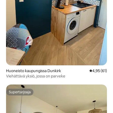
Huoneisto kaupungissa Dunkirk
Keskimääräine
4,95 (61)
Viehättävä yksiö, jossa on parveke
Supertarjoaja
Supertarjoaja