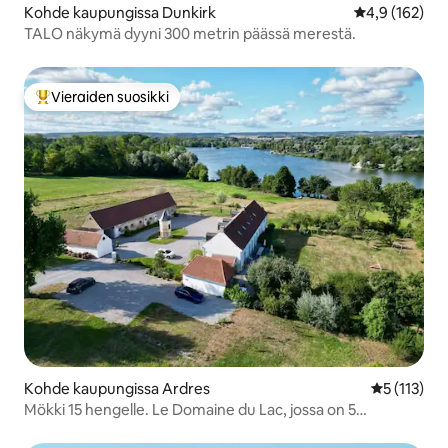
Kohde kaupungissa Dunkirk
Keskimääräine
4,9 (162)
TALO näkymä dyyni 300 metrin päässä merestä.
Vieraiden suosikki
Vieraiden suosikkien parhaimmistoa
Kohde kaupungissa Ardres
Keskimääräi
5 (113)
Mökki 15 hengelle. Le Domaine du Lac, jossa on 5
makuuhuonetta ja 5 kylpyhuonetta.