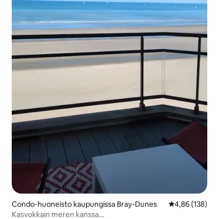
Condo-huoneisto kaupungissa Bray-Dunes
Keskimääräinen
4,86 (138)
Kasvokkain meren kanssa...