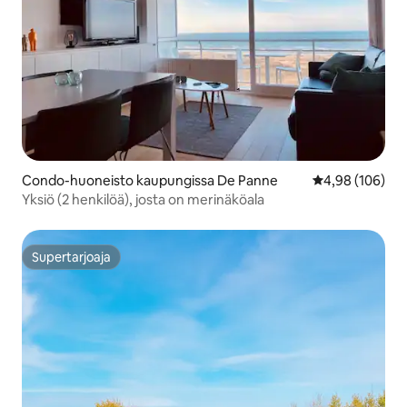
Condo-huoneisto kaupungissa De Panne
Keskimääräinen
4,98 (106)
Yksiö (2 henkilöä), josta on merinäköala
Supertarjoaja
Supertarjoaja