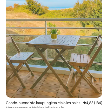
Condo-huoneisto kaupungissa Malo les bains
Keskimääräinen
4,83 (184)
Merenrantaa ja hiekkaa jalkojen alla