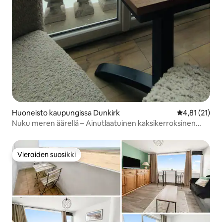
Huoneisto kaupungissa Dunkirk
Keskimääräine
4,81 (21)
Nuku meren äärellä – Ainutlaatuinen kaksikerroksinen
asunto Malossa
Vieraiden suosikki
Vieraiden suosikki