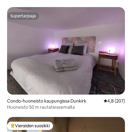
Supertarjoaja
Supertarjoaja
Condo-huoneisto kaupungissa Dunkirk
Keskimääräine
4,8 (207)
Huoneisto 50 m rautatieasemalta
Vieraiden suosikki
Vieraiden suosikkien parhaimmistoa