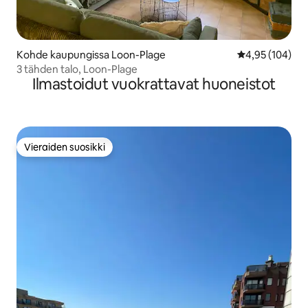
Kohde kaupungissa Loon-Plage
Keskimääräinen
4,95 (104)
3 tähden talo, Loon-Plage
Ilmastoidut vuokrattavat huoneistot
Vieraiden suosikki
Vieraiden suosikki