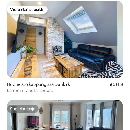
Vieraiden suosikki
Vieraiden suosikki
Huoneisto kaupungissa Dunkirk
Keskimäärä
5 (15)
Lämmin, lähellä rantaa.
Supertarjoaja
Supertarjoaja