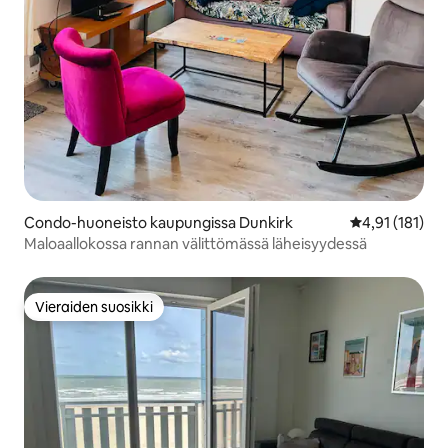
Condo-huoneisto kaupungissa Dunkirk
Keskimääräinen
4,91 (181)
Maloaallokossa rannan välittömässä läheisyydessä
Vieraiden suosikki
Vieraiden suosikki