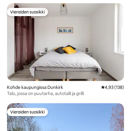
Vieraiden suosikki
Vieraiden suosikki
Kohde kaupungissa Dunkirk
Keskimääräinen
4,93 (138)
Talo, jossa on puutarha, autotalli ja grilli
Vieraiden suosikki
Vieraiden suosikki