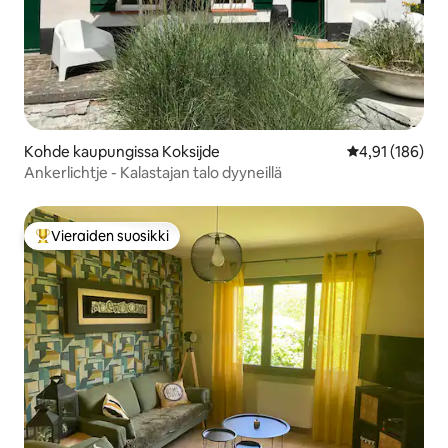
Kohde kaupungissa Koksijde
Keskimääräinen
4,91 (186)
Ankerlichtje - Kalastajan talo dyyneillä
Vieraiden suosikki
Vieraiden suosikkien parhaimmistoa