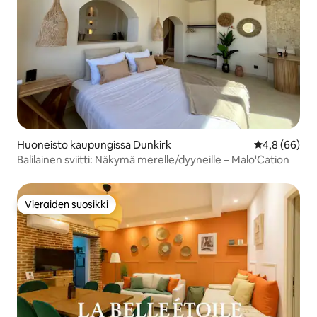
Huoneisto kaupungissa Dunkirk
Keskimääräin
4,8 (66)
Balilainen sviitti: Näkymä merelle/dyyneille – Malo'Cation
Vieraiden suosikki
Vieraiden suosikki