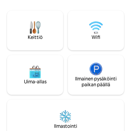
Chapelleen. Tämä huoneisto, joka
viimeistelyihin, jot
sijaitsee aivan meidän huoneistomme
mukavuudesta ja 
yläpuolella, on kunnostettu tyylikkäästi,
Yksityisissä autotal
ja siihen kuuluu valoisa olohuone, jossa
ilmainen pysäköinti
on täysin varusteltu keittiö, kylpyhuone,
Sähkölatausasema
jossa on pesukone, wc ja kaksi
korkeudessa. - Voit
makuuhuonetta. Ilmainen bussiyhteys
Keittiö
Wifi
saapuessasi
rautatieasemalta, ilmainen
katupysäköinti Little Chapelin ja
kellotornin edessä.
Ilmainen pysäköinti
Uima-allas
paikan päällä
Ilmastointi