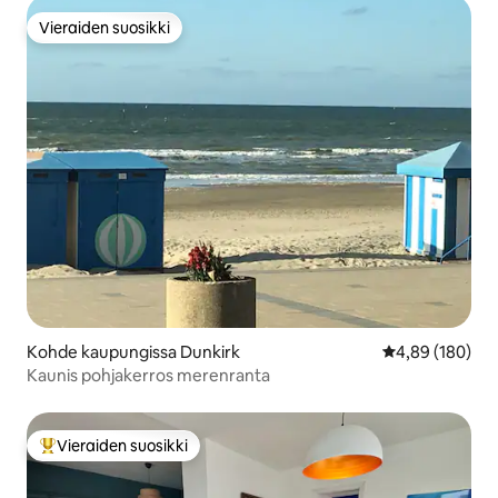
Vieraiden suosikki
Vieraiden suosikki
Kohde kaupungissa Dunkirk
Keskimääräinen
4,89 (180)
Kaunis pohjakerros merenranta
Vieraiden suosikki
Vieraiden suosikkien parhaimmistoa