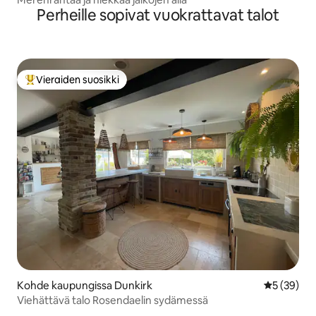
Perheille sopivat vuokrattavat talot
Vieraiden suosikki
Vieraiden suosikkien parhaimmistoa
Kohde kaupungissa Dunkirk
Keskimäärä
5 (39)
Viehättävä talo Rosendaelin sydämessä