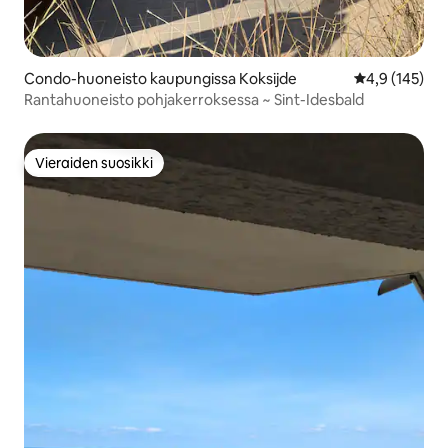
Condo-huoneisto kaupungissa Koksijde
Keskimääräine
4,9 (145)
Rantahuoneisto pohjakerroksessa ~ Sint-Idesbald
Vieraiden suosikki
Vieraiden suosikki