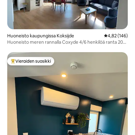
Huoneisto kaupungissa Koksijde
Keskimääräinen
4,82 (146)
Huoneisto meren rannalla Coxyde 4/6 henkilöä ranta 20
m
Vieraiden suosikki
Vieraiden suosikkien parhaimmistoa