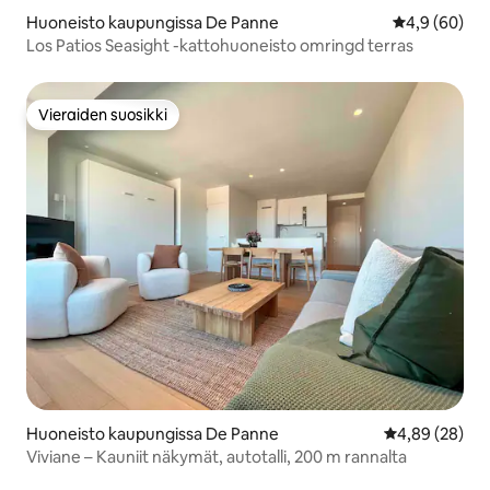
Huoneisto kaupungissa De Panne
Keskimääräin
4,9 (60)
Los Patios Seasight -kattohuoneisto omringd terras
Vieraiden suosikki
Vieraiden suosikki
Huoneisto kaupungissa De Panne
Keskimääräine
4,89 (28)
Viviane – Kauniit näkymät, autotalli, 200 m rannalta