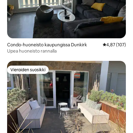
Condo-huoneisto kaupungissa Dunkirk
Keskimääräinen
4,87 (107)
Upea huoneisto rannalla
Vieraiden suosikki
Vieraiden suosikki