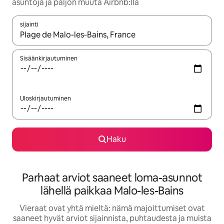
asuntoja ja paljon muuta Airbnb:llä
sijainti
Kun tulokset ovat saatavilla, navigoi ylös- ja alas-nuolinäppäimi
Sisäänkirjautuminen
Uloskirjautuminen
Haku
Parhaat arviot saaneet loma-asunnot
lähellä paikkaa Malo-les-Bains
Vieraat ovat yhtä mieltä: nämä majoittumiset ovat
saaneet hyvät arviot sijainnista, puhtaudesta ja muista