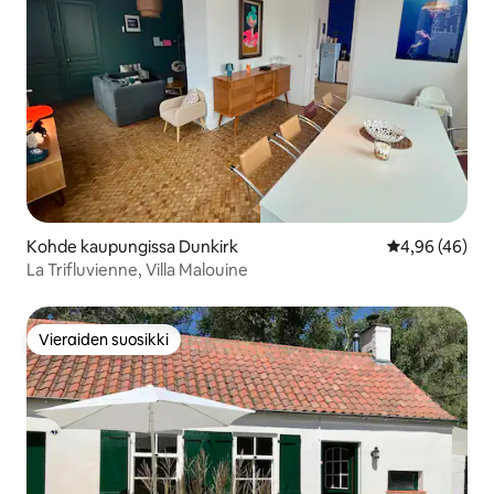
Kohde kaupungissa Dunkirk
Keskimääräine
4,96 (46)
La Trifluvienne, Villa Malouine
Vieraiden suosikki
Vieraiden suosikki