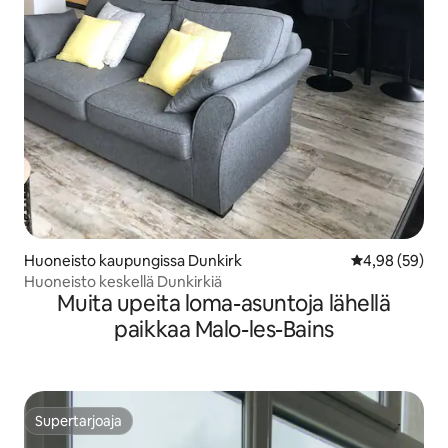
Huoneisto kaupungissa Dunkirk
Keskimääräine
4,98 (59)
Huoneisto keskellä Dunkirkiä
Muita upeita loma-asuntoja lähellä
paikkaa Malo-les-Bains
Supertarjoaja
Supertarjoaja