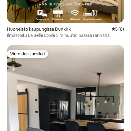
Huoneisto kaupungissa Dunkirk
Keskimäär
5 (6)
Ilmastoitu La Belle Étoile 5 minuutin päässä rannalta
Vieraiden suosikki
Vieraiden suosikki