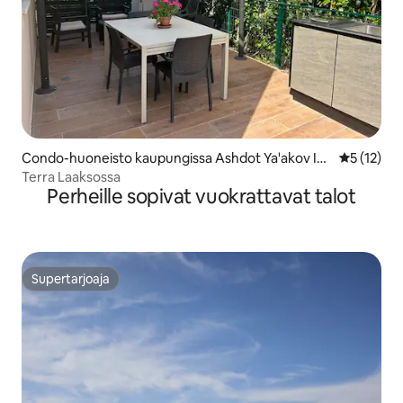
Condo-huoneisto kaupungissa Ashdot Ya'akov Ih
Keskimäärä
5 (12)
ud
Terra Laaksossa
Perheille sopivat vuokrattavat talot
Supertarjoaja
Supertarjoaja