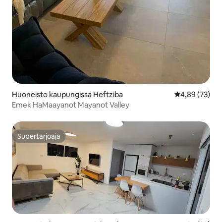
Huoneisto kaupungissa Heftziba
Keskimääräine
4,89 (73)
Emek HaMaayanot Mayanot Valley
Supertarjoaja
Supertarjoaja