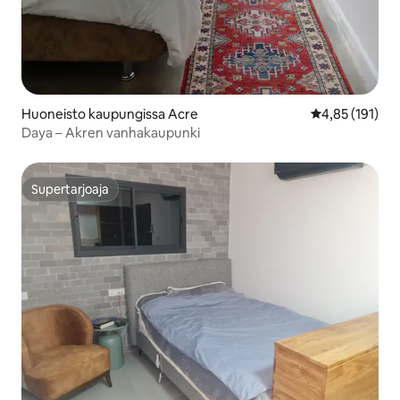
Huoneisto kaupungissa Acre
Keskimääräinen
4,85 (191)
Daya – Akren vanhakaupunki
Supertarjoaja
Supertarjoaja