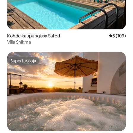
Kohde kaupungissa Safed
Keskimääräi
5 (109)
Villa Shikma
Supertarjoaja
Supertarjoaja