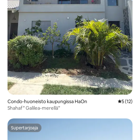
Condo-huoneisto kaupungissa HaOn
Keskimäärä
5 (12)
Shahaf” Galilea-merellä”
Supertarjoaja
Supertarjoaja