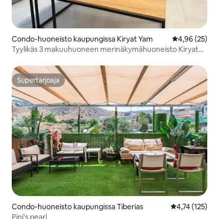
Condo-huoneisto kaupungissa Kiryat Yam
Keskimääräine
4,96 (25)
Tyylikäs 3 makuuhuoneen merinäkymähuoneisto Kiryat
Yamissa
Supertarjoaja
Supertarjoaja
Condo-huoneisto kaupungissa Tiberias
Keskimääräinen
4,74 (125)
Pini's pearl