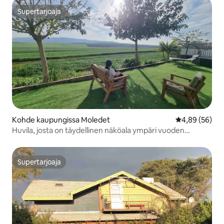
Supertarjoaja
Supertarjoaja
Kohde kaupungissa Moledet
Keskimääräine
4,89 (56)
Huvila, josta on täydellinen näköala ympäri vuoden
(sisältää turvahuoneen)
Supertarjoaja
Supertarjoaja