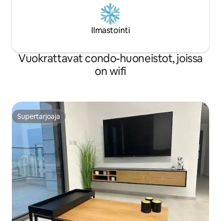
Ilmastointi
Vuokrattavat condo-huoneistot, joissa
on wifi
Supertarjoaja
Supertarjoaja