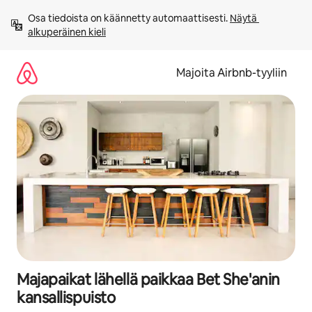
Jätä
Osa tiedoista on käännetty automaattisesti. 
Näytä 
sisältö
alkuperäinen kieli
väliin
Majoita Airbnb-tyyliin
Majapaikat lähellä paikkaa Bet She'anin
kansallispuisto