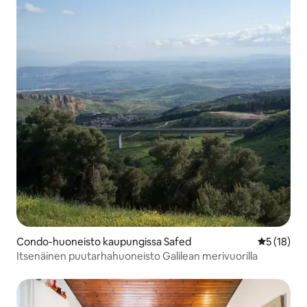
Condo-huoneisto kaupungissa Safed
Keskimäärä
5 (18)
Itsenäinen puutarhahuoneisto Galilean merivuorilla