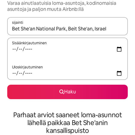
Varaa ainutlaatuisia loma-asuntoja, kodinomaisia
asuntoja ja paljon muuta Airbnb:llä
sijainti
Kun tulokset ovat saatavilla, navigoi ylös- ja alas-nuolinäppäimi
Sisäänkirjautuminen
Uloskirjautuminen
Haku
Parhaat arviot saaneet loma-asunnot
lähellä paikkaa Bet She'anin
kansallispuisto