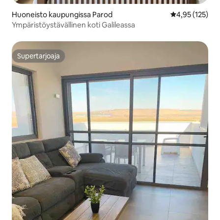
Huoneisto kaupungissa Parod
Keskimääräinen
4,95 (125)
Ympäristöystävällinen koti Galileassa
Supertarjoaja
Supertarjoaja