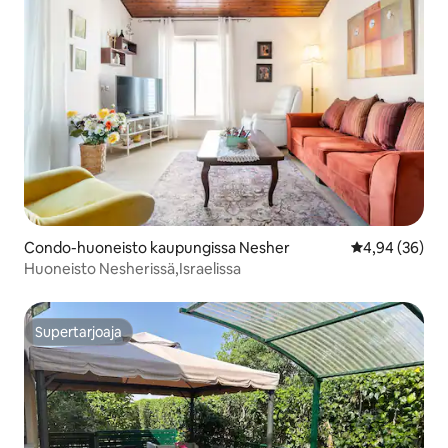
Condo-huoneisto kaupungissa Nesher
Keskimääräine
4,94 (36)
Huoneisto Nesherissä,Israelissa
Supertarjoaja
Supertarjoaja