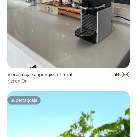
Vierasmaja kaupungissa Timrat
Keskimäärä
5 (58)
Keren Or
Supertarjoaja
Supertarjoaja