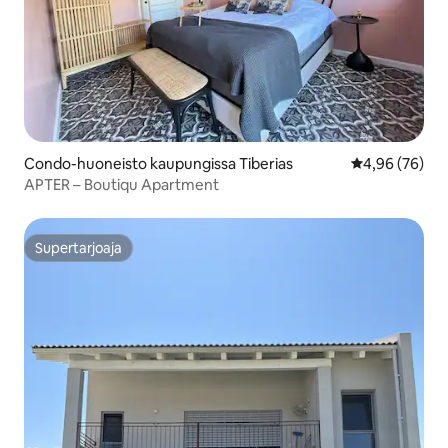
Condo-huoneisto kaupungissa Tiberias
Keskimääräine
4,96 (76)
APTER – Boutiqu Apartment
Supertarjoaja
Supertarjoaja