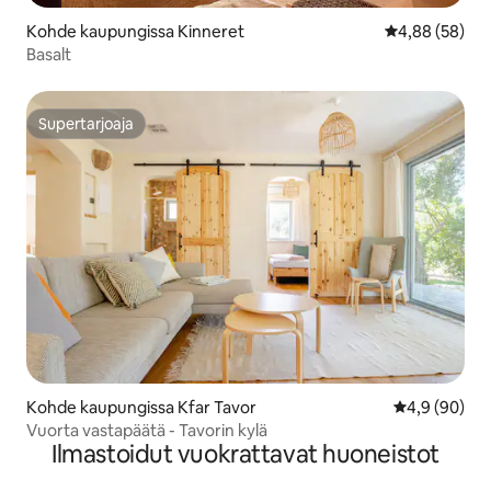
Kohde kaupungissa Kinneret
Keskimääräine
4,88 (58)
Basalt
Supertarjoaja
Supertarjoaja
Kohde kaupungissa Kfar Tavor
Keskimääräin
4,9 (90)
Vuorta vastapäätä - Tavorin kylä
Ilmastoidut vuokrattavat huoneistot