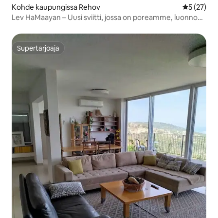
Kohde kaupungissa Rehov
Keskimäärä
5 (27)
Lev HaMaayan – Uusi sviitti, jossa on poreamme, luonnon
keskellä
Supertarjoaja
Supertarjoaja