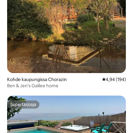
Kohde kaupungissa Chorazin
Keskimääräinen
4,94 (194)
Ben & Jen's Galilee home
Supertarjoaja
Supertarjoaja