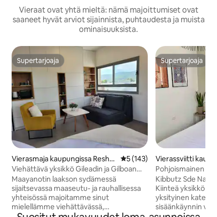
Vieraat ovat yhtä mieltä: nämä majoittumiset ovat
saaneet hyvät arviot sijainnista, puhtaudesta ja muista
ominaisuuksista.
Supertarjoaja
Supertarjoaja
Supertarjoaja
Supertarjoaja
Vierasmaja kaupungissa Resha
Keskimääräinen arvio 5/5, 14
5 (143)
Vierassviitti kaup
fim
e Nahum
Viehättävä yksikkö Gileadin ja Gilboan
Pohjoismainen yks
välissä
Maayanotin laakson sydämessä
Kibbutz Sde Nach
sijaitsevassa maaseutu- ja rauhallisessa
Kiinteä yksikkö, jo
yhteisössä majoitamme sinut
yksityinen katettu 
mielellämme viehättävässä,
sisäänkäynnin viere
miellyttävässä ja puhtaassa yksikössä.
jääkaappi, kahvinke