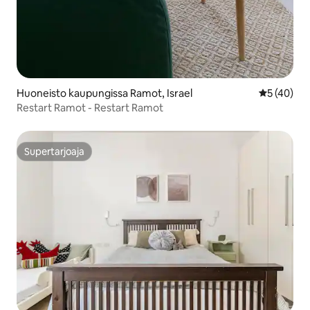
Huoneisto kaupungissa Ramot, Israel
Keskimäärä
5 (40)
Restart Ramot - Restart Ramot
Supertarjoaja
Supertarjoaja