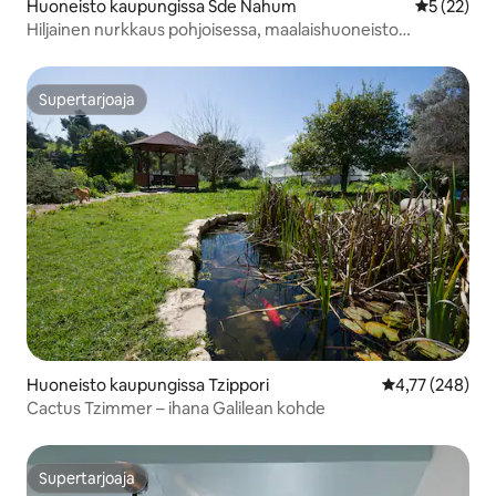
Huoneisto kaupungissa Sde Nahum
Keskimäärä
5 (22)
Hiljainen nurkkaus pohjoisessa, maalaishuoneisto
laaksossa
Supertarjoaja
Supertarjoaja
Huoneisto kaupungissa Tzippori
Keskimääräinen
4,77 (248)
Cactus Tzimmer – ihana Galilean kohde
Supertarjoaja
Supertarjoaja