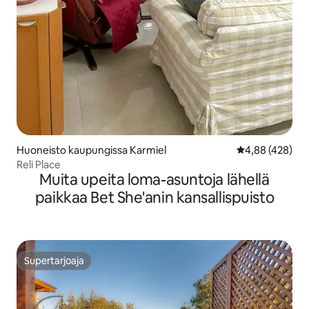
Huoneisto kaupungissa Karmiel
Keskimääräinen
4,88 (428)
Reli Place
Muita upeita loma-asuntoja lähellä
paikkaa Bet She'anin kansallispuisto
Supertarjoaja
Supertarjoaja