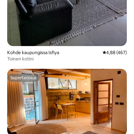
Kohde kaupungissa Isfiya
Keskimääräinen
4,88 (467)
Toinen kotini
Supertarjoaja
Supertarjoaja