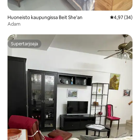
Huoneisto kaupungissa Beit She'an
Keskimääräine
4,97 (34)
Adam
Supertarjoaja
Supertarjoaja