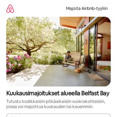
Jätä
sisältö
Majoita Airbnb-tyyliin
väliin
Kuukausimajoitukset alueella Belfast Bay
Tutustu kodikkaisiin pitkäaikaisiin vuokrakohteisiin,
joissa voi majoittua kuukauden tai kauemmin.