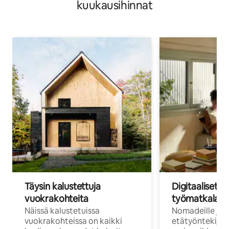
kuukausihinnat
Täysin kalustettuja
Digitaaliset n
vuokrakohteita
työmatkalais
Näissä kalustetuissa
Nomadeille ja
vuokrakohteissa on kaikki
etätyöntekijöi