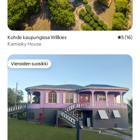
Kohde kaupungissa Willkies
Keskimäärä
5 (16)
Kamisiky House
Vieraiden suosikki
Vieraiden suosikki