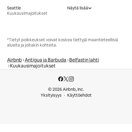
Seattle
Näytä lisää
Kuukausimajoitukset
*Tietyt poikkeukset voivat koskea tiettyjä maantieteellisiä
alueita ja joitakin kohteita.
Airbnb
Antigua ja Barbuda
Belfastin lahti
Kuukausimajoitukset
© 2026 Airbnb, Inc.
Yksityisyys
Käyttöehdot