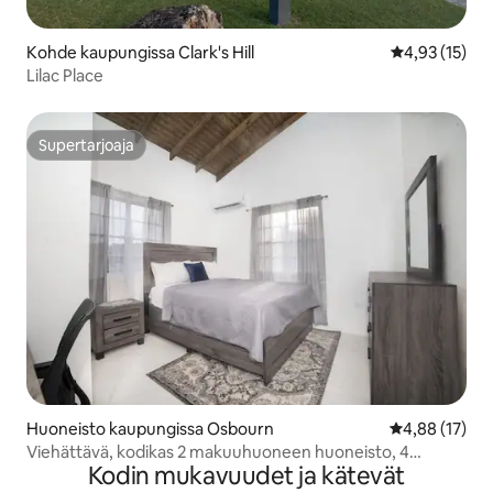
Kohde kaupungissa Clark's Hill
Keskimääräine
4,93 (15)
Lilac Place
Supertarjoaja
Supertarjoaja
Huoneisto kaupungissa Osbourn
Keskimääräine
4,88 (17)
Viehättävä, kodikas 2 makuuhuoneen huoneisto, 4
Kodin mukavuudet ja kätevät
minuutin päässä lentokentältä