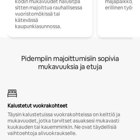
kodin mukavuudet halusitpa
majapaikkoja, jo
sitten majoittua rauhallisessa
erillinen työske
vuoristomökissä tai
kätevässä
kaupunkiasunnossa.
Pidempiin majoittumisiin sopivia
mukavuuksia ja etuja
Kalustetut vuokrakohteet
Täysin kalustetuissa vuokrakohteissa on keittiö ja
mukavuudet, jotka tarvitset asuaksesi mukavasti
kuukauden tai kauemminkin. Ne ovat täydellisiä
vaihtoehtoja alivuokraukselle.