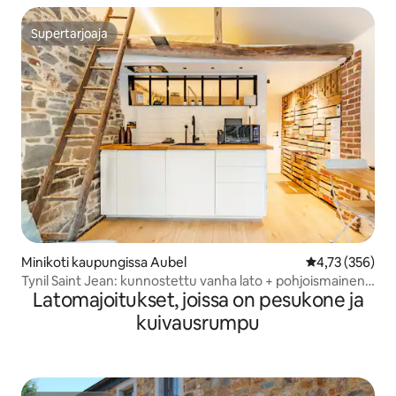
Supertarjoaja
Supertarjoaja
Minikoti kaupungissa Aubel
Keskimääräinen
4,73 (356)
Tynil Saint Jean: kunnostettu vanha lato + pohjoismainen
Latomajoitukset, joissa on pesukone ja
kylpyamme
kuivausrumpu