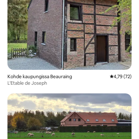
Kohde kaupungissa Beauraing
Keskimääräine
4,79 (72)
L'Etable de Joseph