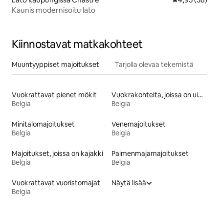
Kaunis modernisoitu lato
Kiinnostavat matkakohteet
Muuntyyppiset majoitukset
Tarjolla olevaa tekemistä
Vuokrattavat pienet mökit
Vuokrakohteita, joissa on uima-allas
Belgia
Belgia
Minitalomajoitukset
Venemajoitukset
Belgia
Belgia
Majoitukset, joissa on kajakki
Paimenmajamajoitukset
Belgia
Belgia
Vuokrattavat vuoristomajat
Näytä lisää
Belgia