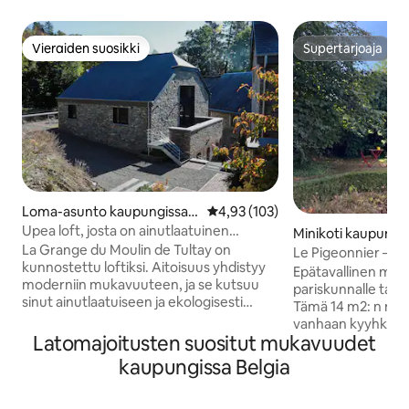
Vieraiden suosikki
Supertarjoaja
Vieraiden suosikki
Supertarjoaja
Loma-asunto kaupungissa T
Keskimääräinen arvio 4,93/5, 10
4,93 (103)
enneville
Upea loft, josta on ainutlaatuinen
Minikoti kaupungi
näkymä vesimyllylampiin
La Grange du Moulin de Tultay on
Le Pigeonnier – T
kunnostettu loftiksi. Aitoisuus yhdistyy
Liègeä
Epätavallinen majo
moderniin mukavuuteen, ja se kutsuu
pariskunnalle tai y
sinut ainutlaatuiseen ja ekologisesti
Tämä 14 m2: n mini
vastuulliseen elämykseen
vanhaan kyyhkyspu
(luonnonmateriaalit, alhainen
Latomajoitusten suositut mukavuudet
unohtumattoman j
energiankulutus). Tee kuten haluat:
hetken Liègen sydä
kaupungissa Belgia
intiimi rentoutuminen puuhellan ääressä
maaseutumainen y
tai pikemminkin aktiivinen
puutarha ovat ihan
rentoutuminen reippailla kävelyretkillä,