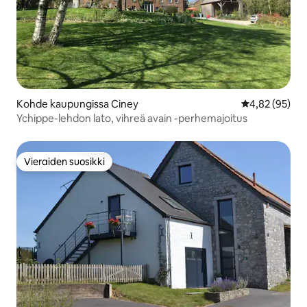
Kohde kaupungissa Ciney
Keskimääräine
4,82 (95)
Ychippe-lehdon lato, vihreä avain -perhemajoitus
Vieraiden suosikki
Vieraiden suosikki