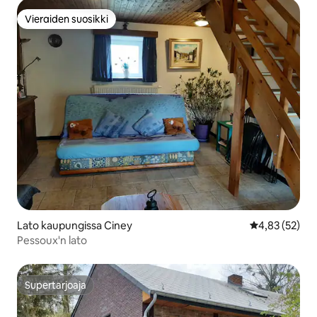
Vieraiden suosikki
Vieraiden suosikki
Lato kaupungissa Ciney
Keskimääräine
4,83 (52)
Pessoux'n lato
Supertarjoaja
Supertarjoaja