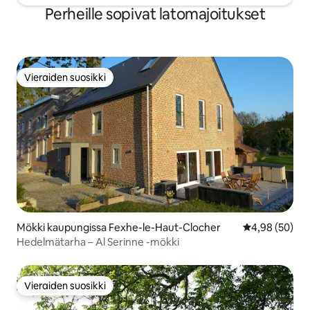
Perheille sopivat latomajoitukset
Vieraiden suosikki
Vieraiden suosikki
Mökki kaupungissa Fexhe-le-Haut-Clocher
Keskimääräine
4,98 (50)
Hedelmätarha – Al Serinne -mökki
Vieraiden suosikki
Vieraiden suosikki