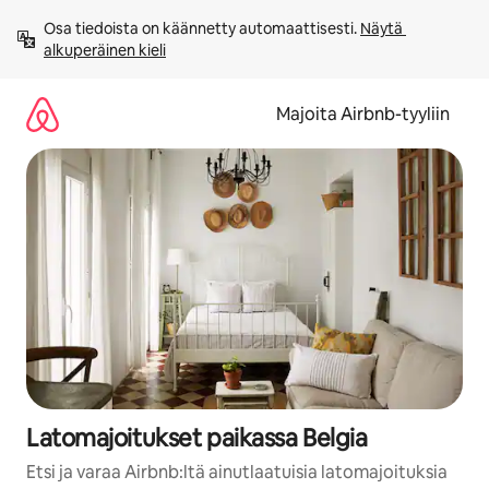
Jätä
Osa tiedoista on käännetty automaattisesti. 
Näytä 
sisältö
alkuperäinen kieli
väliin
Majoita Airbnb-tyyliin
Latomajoitukset paikassa Belgia
Etsi ja varaa Airbnb:ltä ainutlaatuisia latomajoituksia