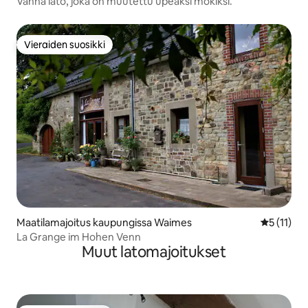
Vanha lato, joka on muutettu upeaksi mökiksi.
Vieraiden suosikki
Vieraiden suosikki
Maatilamajoitus kaupungissa Waimes
Keskimäärä
5 (11)
La Grange im Hohen Venn
Muut latomajoitukset