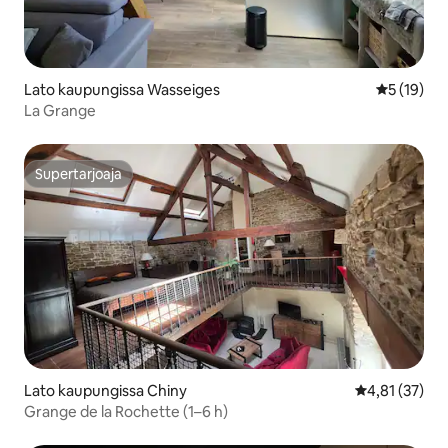
Lato kaupungissa Wasseiges
Keskimäärä
5 (19)
La Grange
Supertarjoaja
Supertarjoaja
Lato kaupungissa Chiny
Keskimääräine
4,81 (37)
Grange de la Rochette (1–6 h)