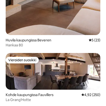
Huvila kaupungissa Beveren
Keskimäärä
5 (23)
Hankaa 80
Vieraiden suosikki
Vieraiden suosikki
Kohde kaupungissa Fauvillers
Keskimääräinen
4,92 (250)
La Grang'Hotte