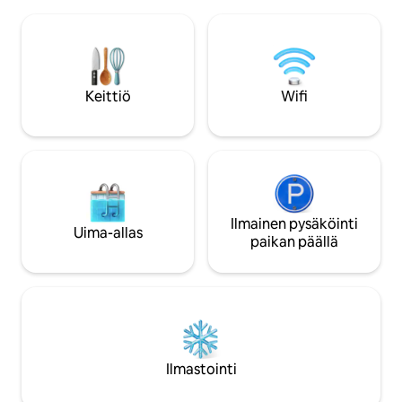
rentoutumiseen ja
pyöräilemällä tai muuten tutustumalla
paikoista nauttimis
Ardenneihin. Kaikki tarvikkeet
lähellä kasvitietee
kävelyetäisyydellä (< 1,5 km), mukaan
kauppoja ja ravintoloita. Kohte
lukien Ravel-pyöräilyverkosto. Uiminen
Yksityinen pysäköi
järvessä omistajan suostumuksella.
- Pieni varustettu k
Keittiö
Wifi
ja wc - WiFi
Ilmainen pysäköinti
Uima-allas
paikan päällä
Ilmastointi