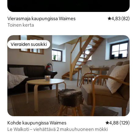
Vierasmaja kaupungissa Waimes
Keskimääräine
4,83 (82)
Toinen kerta
Vieraiden suosikki
Vieraiden suosikki
Kohde kaupungissa Waimes
Keskimääräinen
4,88 (129)
Le Walkoti – viehättävä 2 makuuhuoneen mökki