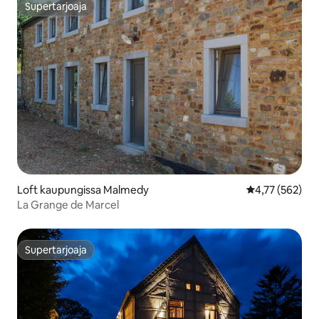
Supertarjoaja
Supertarjoaja
Loft kaupungissa Malmedy
Keskimääräinen
4,77 (562)
La Grange de Marcel
Supertarjoaja
Supertarjoaja