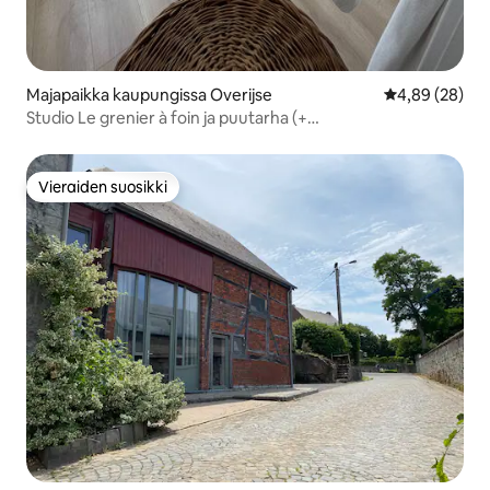
Majapaikka kaupungissa Overijse
Keskimääräine
4,89 (28)
Studio Le grenier à foin ja puutarha (+
ratsastusmahdollisuus)
Vieraiden suosikki
Vieraiden suosikki