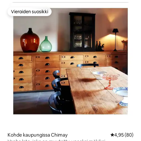
Vieraiden suosikki
Vieraiden suosikki
Kohde kaupungissa Chimay
Keskimääräine
4,95 (80)