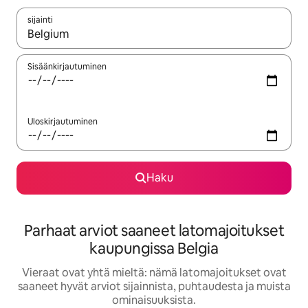
sijainti
Kun tulokset ovat saatavilla, navigoi ylös- ja alas-nuolinäppäimi
Sisäänkirjautuminen
Uloskirjautuminen
Haku
Parhaat arviot saaneet latomajoitukset
kaupungissa Belgia
Vieraat ovat yhtä mieltä: nämä latomajoitukset ovat
saaneet hyvät arviot sijainnista, puhtaudesta ja muista
ominaisuuksista.