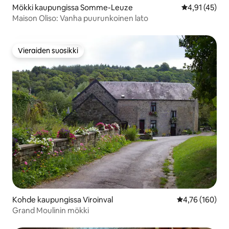
Mökki kaupungissa Somme-Leuze
Keskimääräine
4,91 (45)
Maison Oliso: Vanha puurunkoinen lato
Vieraiden suosikki
Vieraiden suosikki
Kohde kaupungissa Viroinval
Keskimääräinen
4,76 (160)
Grand Moulinin mökki