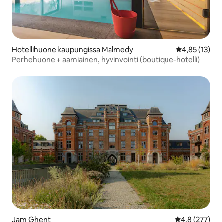
Hotellihuone kaupungissa Malmedy
Keskimääräine
4,85 (13)
Perhehuone + aamiainen, hyvinvointi (boutique-hotelli)
Jam Ghent
Keskimääräine
4,8 (277)