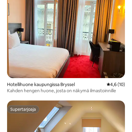
Hotellihuone kaupungissa Bryssel
Keskimääräin
4,6 (10)
Kahden hengen huone, josta on näkymä ilmastoinnille
Supertarjoaja
Supertarjoaja