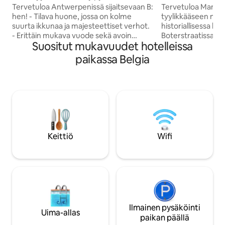
Antwerpenissä
yhden hengen vu
Tervetuloa Antwerpenissä sijaitsevaan B:
Tervetuloa Mantek
hen! - Tilava huone, jossa on kolme
tyylikkääseen maj
suurta ikkunaa ja majesteettiset verhot.
historiallisessa ke
- Erittäin mukava vuode sekä avoin
Boterstraatissa, k
Suositut mukavuudet hotelleissa
kylpyamme rentoutumista varten. -
Flanders Fields -
Tyylikäs historiallinen rakennus
Placesta ja Menenp
paikassa Belgia
Amerikalei-kadulla trendikkäässä South
vierashuonetta tar
Antwerpenissä. - Lähellä suuria
tukikohdan niille, 
museoita, ostoskatuja ja kaupungin
historian ja kodikkuuden. 
historiallista keskustaa. - Loungessa on
huoneet on sisuste
tarjolla ilmaista kahvia ja virvokkeita. -
huomioon ottamall
Ilmainen laajakaistainen wifi kaikissa
mukavuuksilla: iha
huoneissa. - Erinomainen pääsy
vuode tai twin-vu
raitiovaunu- ja bussilinjoille helppoa
kylpyhuone, kodin
Keittiö
Wifi
tutustumista varten.
WiFi ja viihtyisä ole
Ilmainen pysäköinti
Uima-allas
paikan päällä