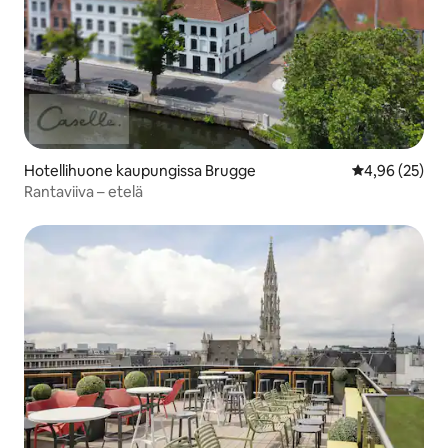
Hotellihuone kaupungissa Brugge
Keskimääräine
4,96 (25)
Rantaviiva – etelä