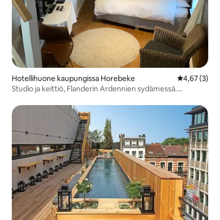
Hotellihuone kaupungissa Horebeke
Keskimääräin
4,67 (3)
Studio ja keittiö, Flanderin Ardennien sydämessä.
Horenbecca