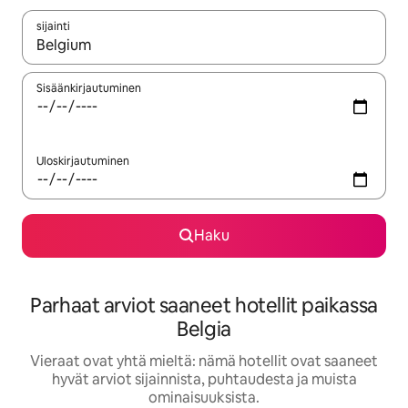
sijainti
Kun tulokset ovat saatavilla, navigoi ylös- ja alas-nuolinäppäimi
Sisäänkirjautuminen
Uloskirjautuminen
Haku
Parhaat arviot saaneet hotellit paikassa
Belgia
Vieraat ovat yhtä mieltä: nämä hotellit ovat saaneet
hyvät arviot sijainnista, puhtaudesta ja muista
ominaisuuksista.