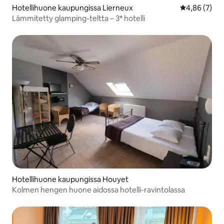
Hotellihuone kaupungissa Lierneux
Keskimääräin
4,86 (7)
Lämmitetty glamping-teltta – 3* hotelli
Hotellihuone kaupungissa Houyet
Kolmen hengen huone aidossa hotelli-ravintolassa