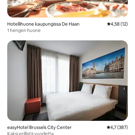
Hotellihuone kaupungissa De Haan
Keskimääräine
4,58 (12)
1 hengen huone
easyHotel Brussels City Center
Keskimääräine
4,7 (387)
Kaksi erillistä vuodetta