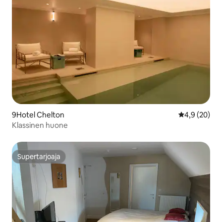
9Hotel Chelton
Keskimääräin
4,9 (20)
Klassinen huone
Supertarjoaja
Supertarjoaja