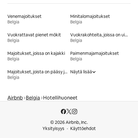
Venemajoitukset
Minitalomajoitukset
Belgia
Belgia
Vuokrattavat pienet mökit
Vuokrakohteita, joissa on uima-allas
Belgia
Belgia
Majoitukset, joissa on kajakki
Paimenmajamajoitukset
Belgia
Belgia
Majoitukset, joista on pääsy järvelle
Näytä lisää
Belgia
Airbnb
Belgia
Hotellihuoneet
© 2026 Airbnb, Inc.
Yksityisyys
Käyttöehdot