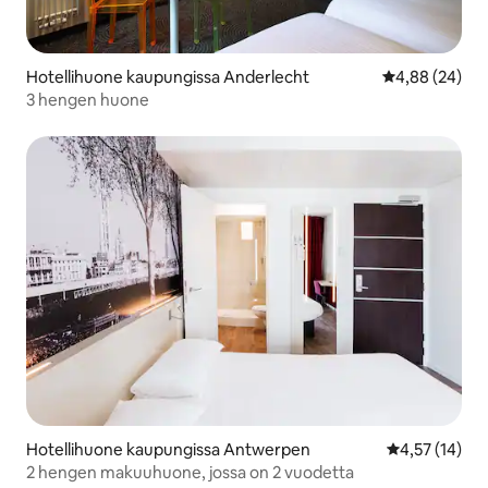
Hotellihuone kaupungissa Anderlecht
Keskimääräine
4,88 (24)
3 hengen huone
Hotellihuone kaupungissa Antwerpen
Keskimääräine
4,57 (14)
2 hengen makuuhuone, jossa on 2 vuodetta