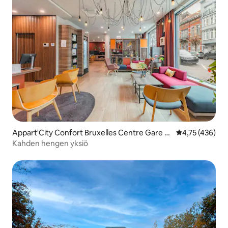
Appart'City Confort Bruxelles Centre Gare d
Keskimääräinen
4,75 (436)
u Midi
Kahden hengen yksiö