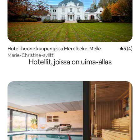
Hotellihuone kaupungissa Merelbeke-Melle
Keskimäär
5 (4)
Marie-Christine-sviitti
Hotellit, joissa on uima-allas