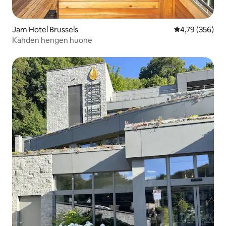
Jam Hotel Brussels
Keskimääräinen
4,79 (356)
Kahden hengen huone