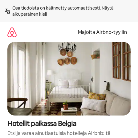
Jätä
Osa tiedoista on käännetty automaattisesti. 
Näytä 
sisältö
alkuperäinen kieli
väliin
Majoita Airbnb-tyyliin
Hotellit paikassa Belgia
Etsi ja varaa ainutlaatuisia hotelleja Airbnb:ltä