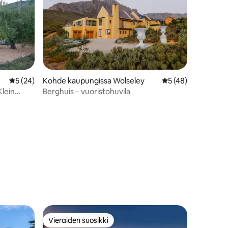
Keskimääräinen arvio 5/5, 24 arvostelua
5 (24)
Kohde kaupungissa Wolseley
Keskimääräinen arv
5 (48)
Klein
Berghuis – vuoristohuvila
Vieraiden suosikki
istoa
Vieraiden suosikki