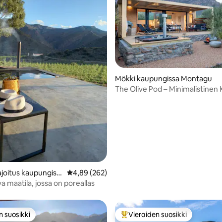
Mökki kaupungissa Montagu
The Olive Pod – Minimalistinen 
Karoo -luksus
,92/5, 76 arvostelua
joitus kaupungiss
Keskimääräinen arvio 4,89/5, 262 arvostelua
4,89 (262)
u
a maatila, jossa on poreallas
n suosikki
Vieraiden suosikki
n suosikki
Vieraiden suosikkien parhaimm