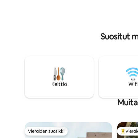
ulkokylpyallas, josta on näkymä lammelle,
Kahvi, tee
yhdistettynä kauniisiin kävelyreitteihin,
Ilmastoint
lisää rauhan ja yksityisyyden tunnetta,
valmistett
mikä tekee tästä lomakohteesta todella
Polttopuut
ainutlaatuisen.
Suositut 
Keittiö
Wifi
Muita
Vieraiden suosikki
Vierai
Vieraiden suosikki
Vieraide