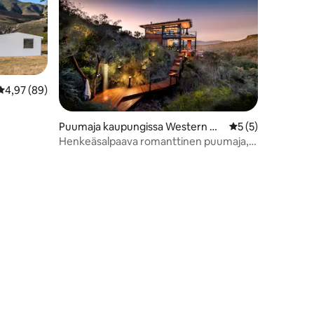
Keskimääräinen arvio 4,97/5, 89 arvostelua
4,97 (89)
Puumaja kaupungissa Western Ca
Keskimääräinen ar
5 (5)
pe
Henkeäsalpaava romanttinen puumaja,
jossa on poreallas