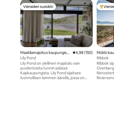
Vieraiden suosikki
Vierai
Vieraiden suosikki
Vieraide
Maatilamajoitus kaupungissa
Keskimääräinen arvio 4,
4,98 (150)
Mökki kau
Worcester
derend
Lily Pond
Ribbok
Lily Pond on ylellinen majatalo vain
Ribbok sij
puolentoista tunnin päässä
Overbergin
Kapkaupungista. Lily Pond sijaitsee
Renosterb
luonnollisen lammen äärellä, jossa on
Riviersonder
uskomatonta lintuelämää, mikä luo
itsepalve
rauhallisen ilmapiirin, joka on vertaansa
seuraava
vailla missään muualla. Koska näköpiirissä
jossa on 
ei ole muita mökkejä ja koska se sijaitsee
jossa on s
viehättävällä viinitilalla, se tarjoaa
varustettu
harvinaisen yhdistelmän yksityisyyttä ja
jääkaappi,
ylellisyyttä. Hemmotteleva
leivänpaah