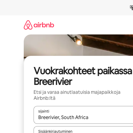
Jätä
sisältö
väliin
Vuokrakohteet paikassa
Breerivier
Etsi ja varaa ainutlaatuisia majapaikkoja
Airbnb:ltä
sijainti
Kun tulokset ovat saatavilla, navigoi ylös- ja alas
Sisäänkirjautuminen