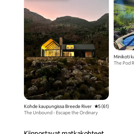
Minikoti 
nelands
The Pod 
Kohde kaupungissa Breede River
Keskimääräinen arv
5 (61)
The Unbound - Escape the Ordinary
Kiinnostavat matkakohteet