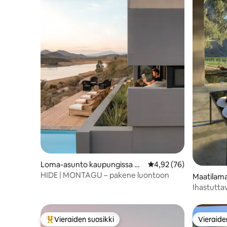
Loma-asunto kaupungissa M
Keskimääräinen arvio 4
4,92 (76)
ontagu
HIDE | MONTAGU – pakene luontoon
Maatilama
a Montag
Ihastuttav
Vieraiden suosikki
Vieraide
Vieraiden suosikkien parhaimmistoa
Vieraide