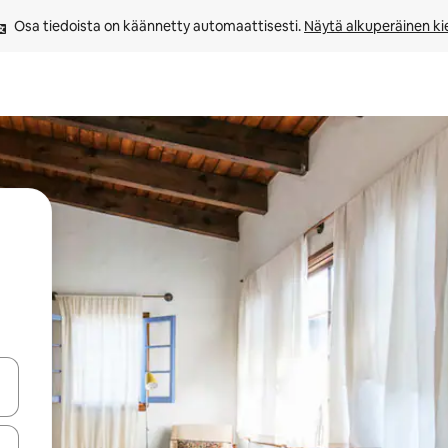
Osa tiedoista on käännetty automaattisesti. 
Näytä alkuperäinen kie
-nuolinäppäimillä tai tutustu koskettamalla tai pyyhkäisemällä.