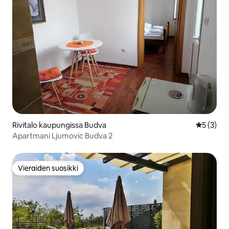
Rivitalo kaupungissa Budva
Keskimäär
5 (3)
Apartmani Ljumovic Budva 2
Vieraiden suosikki
Vieraiden suosikki