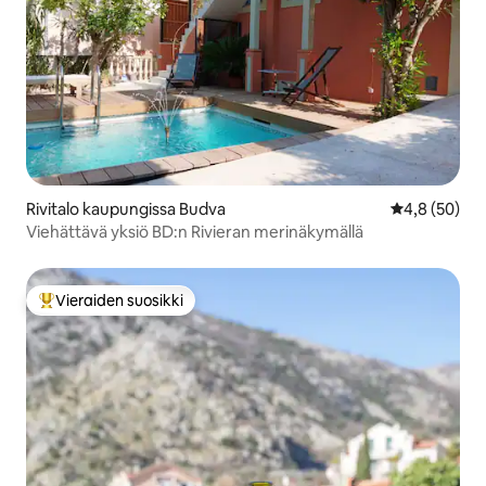
Rivitalo kaupungissa Budva
Keskimääräin
4,8 (50)
Viehättävä yksiö BD:n Rivieran merinäkymällä
Vieraiden suosikki
Vieraiden suosikkien parhaimmistoa