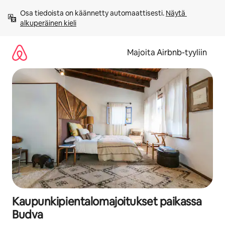
Jätä
Osa tiedoista on käännetty automaattisesti. 
Näytä 
sisältö
alkuperäinen kieli
väliin
Majoita Airbnb-tyyliin
Kaupunkipientalomajoitukset paikassa
Budva