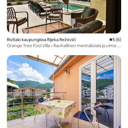
Rivitalo kaupungissa Rijeka Reževići
Keskimäär
5 (6)
Orange Tree Pool Villa • Rauhallinen merinäköala ja uima-
allas