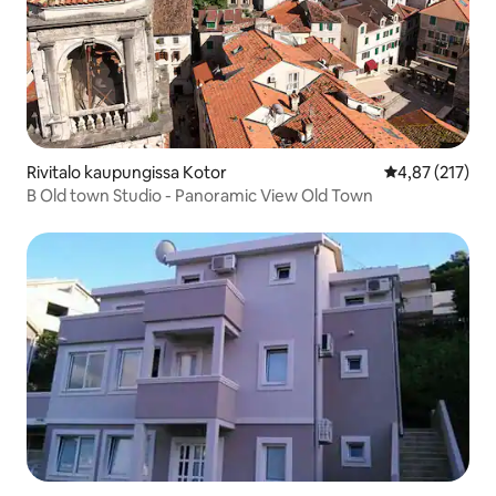
Rivitalo kaupungissa Kotor
Keskimääräinen
4,87 (217)
B Old town Studio - Panoramic View Old Town