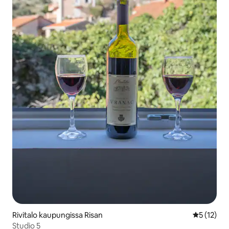
Rivitalo kaupungissa Risan
Keskimäärä
5 (12)
Studio 5