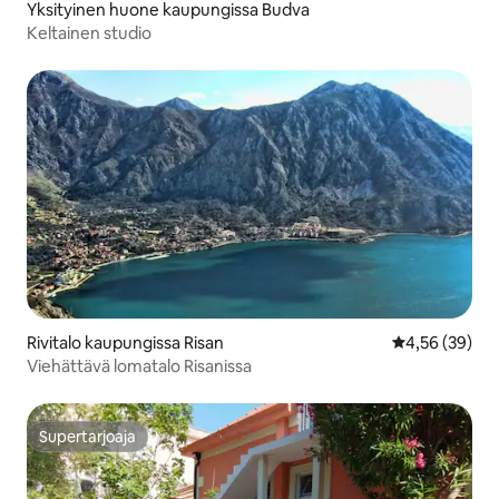
Yksityinen huone kaupungissa Budva
Keltainen studio
Rivitalo kaupungissa Risan
Keskimääräine
4,56 (39)
Viehättävä lomatalo Risanissa
Supertarjoaja
Supertarjoaja