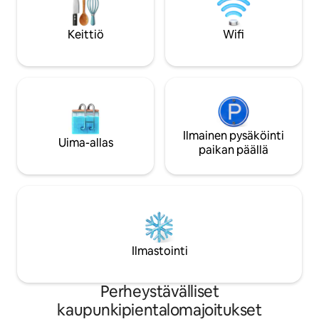
mukavan. Sijaitsee keskustassa
viehättävällä käve
Keittiö
Wifi
minuutin päässä li
rannalta ja ravinto
Ilmainen pysäköinti
Uima-allas
paikan päällä
Ilmastointi
Perheystävälliset
kaupunkipientalomajoitukset