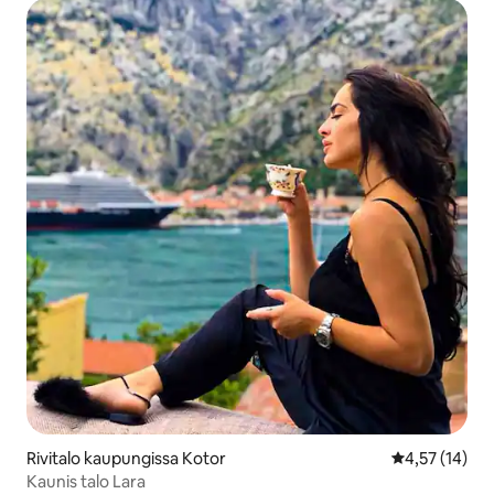
Rivitalo kaupungissa Kotor
Keskimääräine
4,57 (14)
Kaunis talo Lara