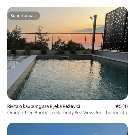
Supertarjoaja
Supertarjoaja
Rivitalo kaupungissa Rijeka Reževići
Keskimäär
5 (4)
Orange Tree Pool Villa • Serenity Sea View Pool -huoneisto