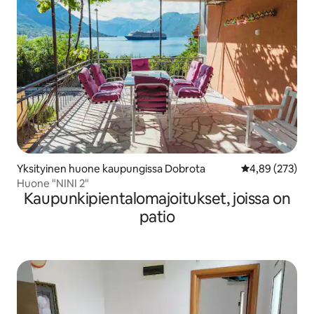
Yksityinen huone kaupungissa Dobrota
Keskimääräinen
4,89 (273)
Huone "NINI 2"
Kaupunkipientalomajoitukset, joissa on
patio