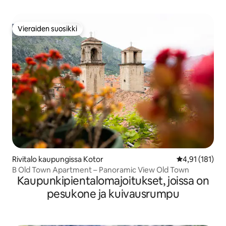
Vieraiden suosikki
Vieraiden suosikki
Rivitalo kaupungissa Kotor
Keskimääräinen
4,91 (181)
B Old Town Apartment – Panoramic View Old Town
Kaupunkipientalomajoitukset, joissa on
pesukone ja kuivausrumpu