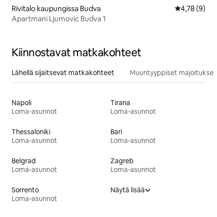
Rivitalo kaupungissa Budva
Keskimääräin
4,78 (9)
Apartmani Ljumovic Budva 1
Kiinnostavat matkakohteet
Lähellä sijaitsevat matkakohteet
Muuntyyppiset majoitukset
Napoli
Tirana
Loma-asunnot
Loma-asunnot
Thessaloniki
Bari
Loma-asunnot
Loma-asunnot
Belgrad
Zagreb
Loma-asunnot
Loma-asunnot
Sorrento
Näytä lisää
Loma-asunnot