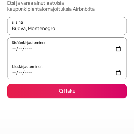
Etsi ja varaa ainutlaatuisia
kaupunkipientalomajoituksia Airbnb:ltä
sijainti
Kun tulokset ovat saatavilla, navigoi ylös- ja alas-nuolinäppäimi
Sisäänkirjautuminen
Uloskirjautuminen
Haku