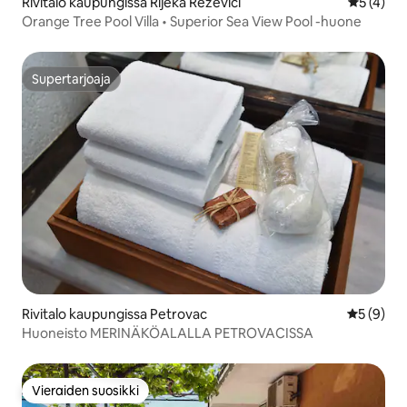
Rivitalo kaupungissa Rijeka Reževići
Keskimäär
5 (4)
Orange Tree Pool Villa • Superior Sea View Pool -huone
Supertarjoaja
Supertarjoaja
Rivitalo kaupungissa Petrovac
Keskimäär
5 (9)
Huoneisto MERINÄKÖALALLA PETROVACISSA
Vieraiden suosikki
Vieraiden suosikki