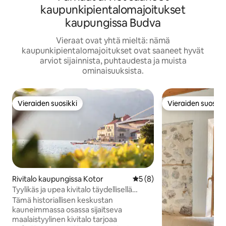
kaupunkipientalomajoitukset
kaupungissa Budva
Vieraat ovat yhtä mieltä: nämä
kaupunkipientalomajoitukset ovat saaneet hyvät
arviot sijainnista, puhtaudesta ja muista
ominaisuuksista.
Vieraiden suosikki
Vieraiden suosikk
Vieraiden suosikki
Vieraiden suosikk
Rivitalo kaupungissa Kotor
Keskimääräinen arvio 5/5, 
5 (8)
Tyylikäs ja upea kivitalo täydellisellä
yksityisyydellä
Tämä historiallisen keskustan
kauneimmassa osassa sijaitseva
maalaistyylinen kivitalo tarjoaa