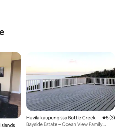
le
Huvila kaupungissa Bottle Creek
Keskimääräinen ar
5 (3)
Bayside Estate – Ocean View Family
Islands
Vacation Rental