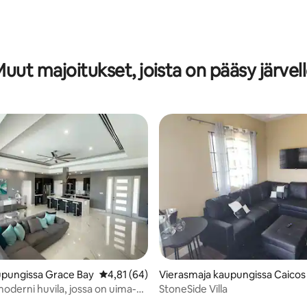
94/5, 121 arvostelua
uut majoitukset, joista on pääsy järvel
4,75/5, 16 arvostelua
upungissa Grace Bay
Keskimääräinen arvio 4,81/5, 64 arvostelua
4,81 (64)
Vierasmaja kaupungissa Caicos 
moderni huvila, jossa on uima-
StoneSide Villa