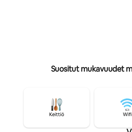
Nauti tila
rannasta, ja voit nauttia melonnasta tai
viimeistel
veneilystä kanavalla. Do Little on
lähes jok
yksityinen paikka, ja sekä talo että kanava
paikka nii
ovat länteen päin, joten sieltä on
rauhallisuutta. 15 minuuttia
romanttinen näkymä auringonlaskuun.
20 minuut
Ilmainen Wi-Fi, 2 kajakkia, 1
Taylor Bay
kalastuskanootti, pelastusliivejä,
snorklausvarusteita, kylmälaukku,
rantatuoleja ja paljon muuta. Ulkosuihku,
grilli, uima-allas, poreamme. Lue
hintatiedot.
Suositut mukavuudet maj
Keittiö
Wifi
V