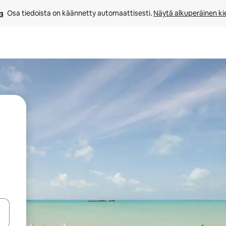
Osa tiedoista on käännetty automaattisesti. 
Näytä alkuperäinen kie
-nuolinäppäimillä tai tutustu koskettamalla tai pyyhkäisemällä.