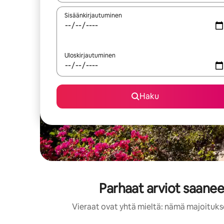
Sisäänkirjautuminen
Uloskirjautuminen
Haku
Parhaat arviot saaneet
Vieraat ovat yhtä mieltä: nämä majoitukset