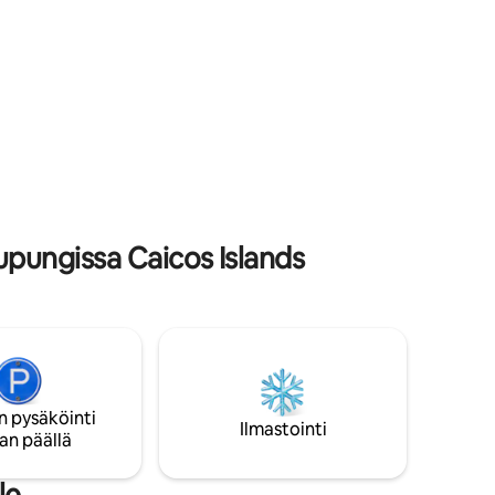
anavalla,
luonnonkauneutta. Kohteessa on 23
metrin pituinen merenranta-alue, jossa
otoa
on laiturin vieressä oleva terassi, jossa voi
rentoutua ja nauttia. Kelluva laiturista voi
 sinua
laskea kajakin vesille ja tutkia
älkeen.
kanavajärjestelmää Turtle Lakeen ja
eteläpuolen venesatamaan saakka.
upungissa Caicos Islands
n pysäköinti
Ilmastointi
an päällä
le