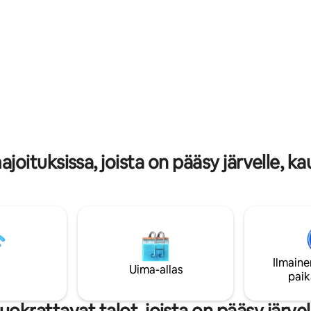
vasta asumisesta, tyylikkäistä
lauttojamme ja kajakkejamme k
yistä ja upeista vesinäkymistä
jossa näet taatusti kilpikonnia. Nopean
aisesta huoneesta. Täydellinen
WiFin avulla voit työskennellä k
lle, jotka etsivät mukavuutta ja
käsin, jos se on välttämätöntä. Netflixin
 lentokentälle
sisältävät älytelevisiot auttavat
tia Grace Bayhin 5 minuuttia
rentoutumaan hauskan päivän j
hin ja Sapoddila Bay Beachille
oituksissa, joista on pääsy järvelle, ka
Ilmaine
Uima-allas
paik
uokrattavat talot, joista on pääsy järvel