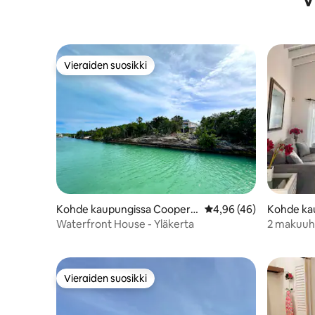
Vieraiden suosikki
Vieraiden suosikki
Kohde kaupungissa Cooper J
Keskimääräinen arvio 4
4,96 (46)
Kohde ka
ack Bay Settlement
k Bay Set
Waterfront House - Yläkerta
2 makuuhu
Providenc
Vieraiden suosikki
Vieraiden suosikki