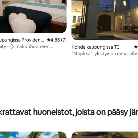
pungissa Providenci
Keskimääräinen arvio 4,86/5, 7 arvostelua
4,86 (7)
enity – (2 makuuhuoneen
Kohde kaupungissa TC
K
-sviitti)
"Majakka", yksityinen uima-allas
merinäköala, ranta
o 5/5, 26 arvostelua
rattavat huoneistot, joista on pääsy jär