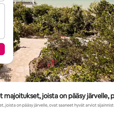
 majoitukset, joista on pääsy järvelle, 
, joista on pääsy järvelle, ovat saaneet hyvät arviot sijainni