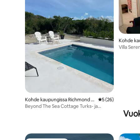
Kohde kau
ales
Villa Ser
Tranquility
Kohde kaupungissa Richmond C
Keskimääräinen arvi
5 (26)
ommons
Beyond The Sea Cottage Turks- ja
Vuok
Caicossaaret