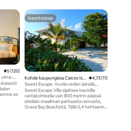
Huvila k
Supertarjoaja
Viera
istoa
Supertarjoaja
Vieraid
ack Bay 
Ocean Sea
puhdas m
Tämä 3 
upea huvi
naapurust
panoraam
kanavalle
olemukse
seitsemän
nauttia u
Keskimääräinen arvio 5/5, 120 arvostelua
5 (120)
altaassa.
n uima-
Kohde kaupungissa Caicos Isla
Keskimääräinen arvio 
4,73 (11)
pesukone
ukaisesti
nds
joka autt
Sweet Escape -huvila veden äärellä,
talon
Tarjolla
laituri, kajakit
Sweet Escape Villa sijaitsee kauniilla
sekä palk
rantakohteella vain 800 metrin päässä
palvelut,
etelään maailman parhaasta rannasta,
g-vuode,
saapumis
Grace Bay Beachistä. Tällä 0,4 hehtaarin
kelluvan 
hoidetulla kiinteistöllä on portilla suojattu
 saattavat
altaassasi
sisäänkäynti, vanhoja palmuja, kauniita
puutarhoja, joissa on kukkivia pensaita,
sekä runsaasti yksityisyyttä ja