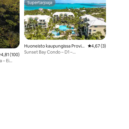
Supertarjoaja
Supertarjoaja
Huoneisto kaupungissa Provid
Keskimääräinen arvio
4,67 (3)
enciales
Sunset Bay Condo – D1 –
eskimääräinen arvio 4,81/5, 100 arvostelua
4,81 (100)
kävelyetäisyydellä
a – Ei