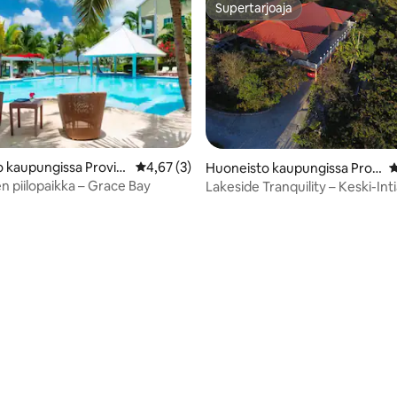
Supertarjoaja
Supertarjoaja
 kaupungissa Provid
Keskimääräinen arvio 4,67/5, 3 arvostelua
4,67 (3)
Huoneisto kaupungissa Provi
K
denciales
en piilopaikka – Grace Bay
Lakeside Tranquility – Keski-Inti
varausmaksua