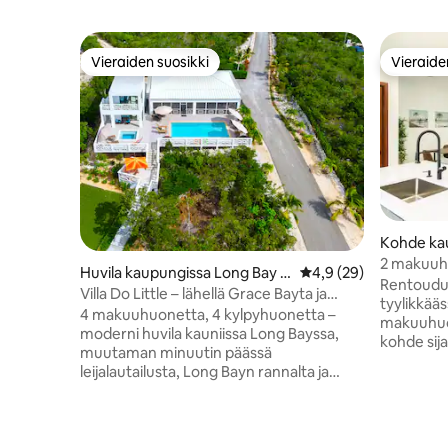
Vieraiden suosikki
Vieraide
Vieraiden suosikki
Vieraide
Kohde kau
es
2 makuuh
Huvila kaupungissa Long Bay H
Keskimääräinen arvio 
4,9 (29)
Rentoudu 
ills
Villa Do Little – lähellä Grace Bayta ja
tyylikkää
Long Bay Beachiä
4 makuuhuonetta, 4 kylpyhuonetta –
makuuhuo
moderni huvila kauniissa Long Bayssa,
kohde sija
muutaman minuutin päässä
Soundilla,
leijalautailusta, Long Bayn rannalta ja
yksityisy
ruokapaikoista. Vuokraa
näkymät.
YKSINOIKEUDELLA, EI JAETTUNA. Grace
hälinästä j
Bay on 6 minuutin ajomatkan päässä.
jotka halu
Kohde sijaitsee 15 metrin päässä