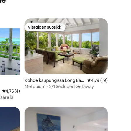
Vieraiden suosikki
Vieraiden suosikki
Kohde kaupungissa Long Bay
Keskimääräinen arvio 
4,79 (19)
Hills
Metopium - 2/1 Secluded Getaway
Keskimääräinen arvio 4,75/5, 4 arvostelua
4,75 (4)
ärellä
istoa