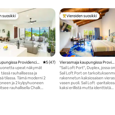
n suosikki
Vieraiden suosikki
n suosikki
Vieraiden suosikkien parhaimm
pungissa Providencial
Keskimääräinen arvio 5/5, 47 arvostelua
5 (47)
Vierasmaja kaupungissa Provid
enciales
uonetta upeat näkymät
"Sail Loft Port", Duplex, jossa o
4,9/5, 29 arvostelua
allas, pääsy rannalle
tässä rauhallisessa ja
Sail Loft Port on tarkoituksenm
ssä tilassa. Tämä moderni 2
rakennetun kaksiosaisen vieras
neen ja 2 kylpyhuoneen
vasen puoli. Sail Loft -paritalossamme on
itsee rauhallisella Chalk
kaksi erillistä mutta identtistä
 ja se tarjoaa rauhallisen
tehokkuussviittiä, joissa on kin
yden ja henkeäsalpaavat
kylpyhuone ja keittokomero. Uima-allas
 Kohde on kaukana Grace Bayn
jaetaan vieraiden kanssa, jotka
a kiireestä, ja se sopii vieraille,
majoittua toisella puolella. Kulje alas
avat rentoutua ja palautua.
telakalle ja käytä meidän SUP-