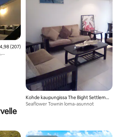
eskimääräinen arvio 4,98/5, 207 arvostelua
4,98 (207)
,
Kohde kaupungissa The Bight Settleme
nt
Seaflower Townin loma-asunnot
velle