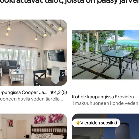
,96/5, 46 arvostelua
upungissa Cooper Jac
Keskimääräinen arvio 4,2/5, 5 arvostelua
4,2 (5)
Kohde kaupungissa Providenci
tlement
oneen huvila veden äärellä
ales
1 makuuhuoneen kohde veden ä
ialesissa
Vieraiden suosikki
Vieraiden suosikkien parhaimm