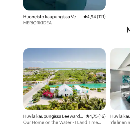
Huoneisto kaupungissa Vene
Keskimääräinen arvio 4,
4,94 (121)
tian Road Settlement
MERIORKIDEA
M
Huvila kaupungissa Leeward S
Keskimääräinen arvio 
4,75 (16)
Huvila ka
ettlement
Our Home on the Water - I Land Time
Ylellinen 
Villa
allas