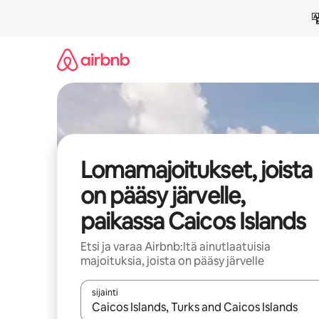
Jätä
sisältö
väliin
Lomamajoitukset, joista
on pääsy järvelle,
paikassa Caicos Islands
Etsi ja varaa Airbnb:ltä ainutlaatuisia
majoituksia, joista on pääsy järvelle
sijainti
Kun tulokset ovat saatavilla, navigoi ylös- ja alas