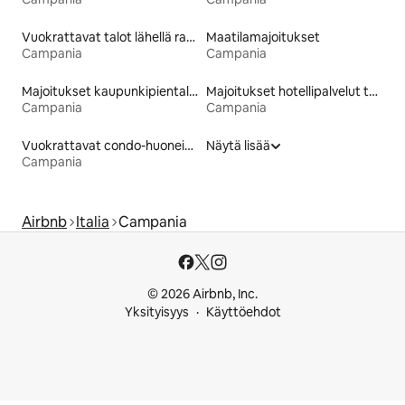
Vuokrattavat talot lähellä rantaa
Maatilamajoitukset
Campania
Campania
Majoitukset kaupunkipientaloissa
Majoitukset hotellipalvelut tarjoavissa huoneistoissa
Campania
Campania
Vuokrattavat condo-huoneistot
Näytä lisää
Campania
Airbnb
Italia
Campania
© 2026 Airbnb, Inc.
Yksityisyys
Käyttöehdot