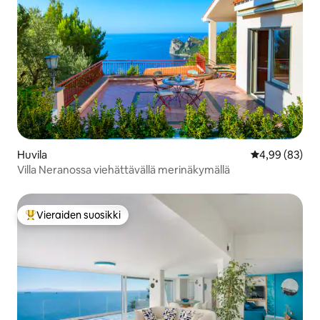
Huvila
Keskimääräine
4,99 (83)
Villa Neranossa viehättävällä merinäkymällä
Vieraiden suosikki
Vieraiden suosikkien parhaimmistoa