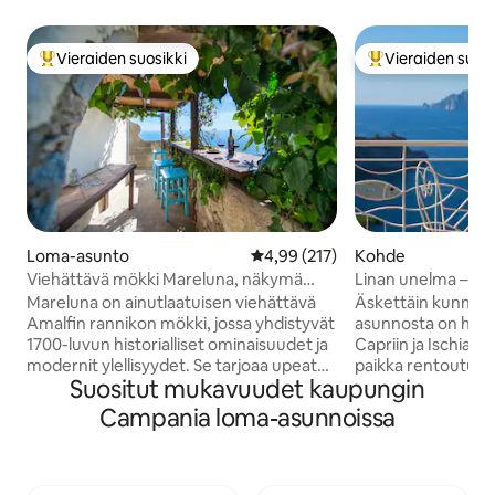
Vieraiden suosikki
Vieraiden suosi
Vieraiden suosikkien parhaimmistoa
Vieraiden suosik
Loma-asunto
Keskimääräinen arvio 4,99/5, 21
4,99 (217)
Kohde
Viehättävä mökki Mareluna, näkymä
Linan unelma – Cap
Capriin
Mareluna on ainutlaatuisen viehättävä
Äskettäin kunnost
Amalfin rannikon mökki, jossa yhdistyvät
asunnosta on hen
1700-luvun historialliset ominaisuudet ja
Capriin ja Ischian s
modernit ylellisyydet. Se tarjoaa upeat
paikka rentoutua
Suositut mukavuudet kaupungin
panoraamanäkymät merelle ja tyylikkäät
kaaoksesta. Siinä 
sisätilat, joissa on yksityiskohtia, kuten
joista on näkymä ja
Campania loma-asunnoissa
kastanjapalkit, perinteiset laatat ja
mukavuudet. Keitt
modernit mukavuudet, kuten ilmastointi
joka on ihanteellin
ja älytelevisio. Ainutlaatuiset
illalliselle kynttilä
yksityiskohdat, kuten kunnostetut
Aurinkohuomossa o