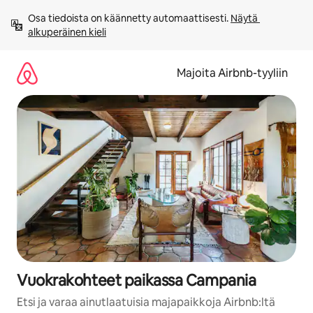
Jätä
Osa tiedoista on käännetty automaattisesti. 
Näytä 
sisältö
alkuperäinen kieli
väliin
Majoita Airbnb-tyyliin
Vuokrakohteet paikassa Campania
Etsi ja varaa ainutlaatuisia majapaikkoja Airbnb:ltä