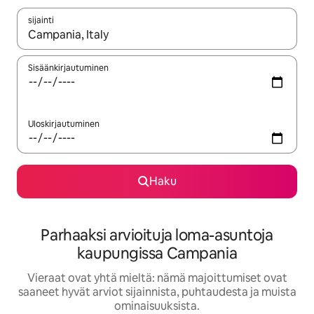
sijainti
Kun tulokset ovat saatavilla, navigoi ylös- ja alas-nuolinäppäimi
Sisäänkirjautuminen
Uloskirjautuminen
Haku
Parhaaksi arvioituja loma-asuntoja
kaupungissa Campania
Vieraat ovat yhtä mieltä: nämä majoittumiset ovat
saaneet hyvät arviot sijainnista, puhtaudesta ja muista
ominaisuuksista.