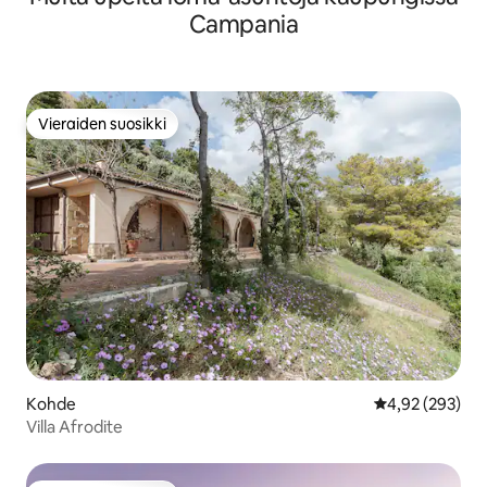
Campania
Vieraiden suosikki
Vieraiden suosikki
Kohde
Keskimääräinen
4,92 (293)
Villa Afrodite