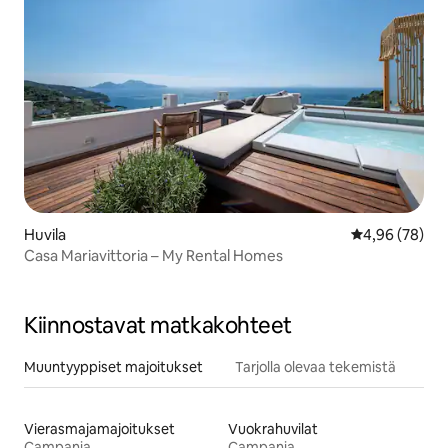
Huvila
Keskimääräine
4,96 (78)
Casa Mariavittoria – My Rental Homes
Kiinnostavat matkakohteet
Muuntyyppiset majoitukset
Tarjolla olevaa tekemistä
Vierasmajamajoitukset
Vuokrahuvilat
Campania
Campania