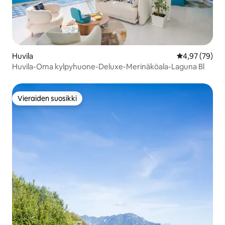
Huvila
Keskimääräine
4,97 (79)
Huvila-Oma kylpyhuone-Deluxe-Merinäköala-Laguna Bl
Vieraiden suosikki
Vieraiden suosikki