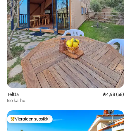
Teltta
Keskimääräine
4,98 (58)
Iso karhu.
Vieraiden suosikki
Vieraiden suosikkien parhaimmistoa