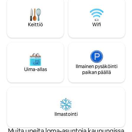
kylpyhuoneet, joissa on paljaat kivet ja
aurinkotuolit, pöyt
200 vuotta vanha pesuallas, lisäävät
ja kaikki nämä ovat
luonnetta. Kohteessa on myös terassi ja
Aurinkuomassa on
patio, jotka ovat ihanteellisia
rannalta, keskustas
Keittiö
Wifi
henkeäsalpaavista rannikkomaisemista
Sorrenton ja Amal
ja ulkoilmaruokailusta nauttimiseen
nähtävyyksistä.
Ilmainen pysäköinti
Uima-allas
paikan päällä
Ilmastointi
Muita upeita loma-asuntoja kaupungissa