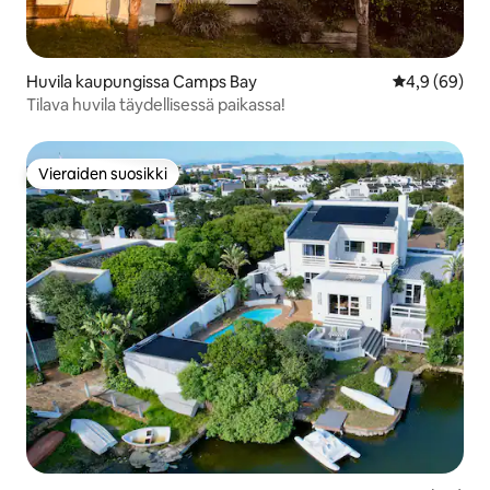
Huvila kaupungissa Camps Bay
Keskimääräin
4,9 (69)
Tilava huvila täydellisessä paikassa!
Vieraiden suosikki
Vieraiden suosikki