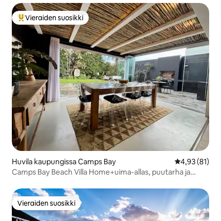
Vieraiden suosikki
Vieraiden suosikkien parhaimmistoa
Huvila kaupungissa Camps Bay
Keskimääräine
4,93 (81)
Camps Bay Beach Villa Home+uima-allas, puutarha ja
aurinko
Vieraiden suosikki
Vieraiden suosikki