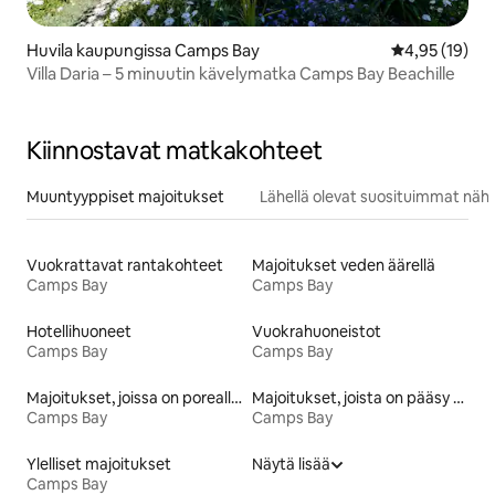
Huvila kaupungissa Camps Bay
Keskimääräine
4,95 (19)
Villa Daria – 5 minuutin kävelymatka Camps Bay Beachille
Kiinnostavat matkakohteet
Muuntyyppiset majoitukset
Lähellä olevat suosituimmat näh
Vuokrattavat rantakohteet
Majoitukset veden äärellä
Camps Bay
Camps Bay
Hotellihuoneet
Vuokrahuoneistot
Camps Bay
Camps Bay
Majoitukset, joissa on poreallas
Majoitukset, joista on pääsy rannalle
Camps Bay
Camps Bay
Ylelliset majoitukset
Näytä lisää
Camps Bay