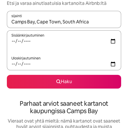
Etsi ja varaa ainutlaatuisia kartanoita Airbnb:ltä
sijainti
Kun tulokset ovat saatavilla, navigoi ylös- ja alas-nuolinäppäimi
Sisäänkirjautuminen
Uloskirjautuminen
Haku
Parhaat arviot saaneet kartanot
kaupungissa Camps Bay
Vieraat ovat yhtä mieltä: nämä kartanot ovat saaneet
hyvät arviot sijainnista, puhtaudesta ja muista