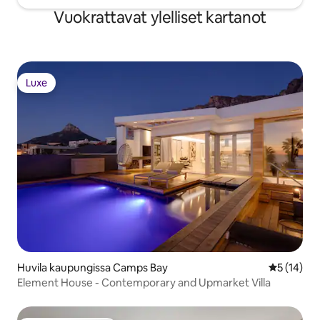
työpaikkaa, joita tarvitaan kipeästi.
yksityinen, ja siel
Vuokrattavat ylelliset kartanot
Näiden työpaikkojen säilyttäminen on
uima-allas. Yläka
elintärkeää. "Nollapäivä" on vältetty
uima-allas ja parvekkeet. Ran
vuonna 2018, joten vettä ei katkaista.
yhteisöllinen. Sean, Mary-Louise tai muu
Matkailijoiden on kuitenkin otettava
perheenjäsenemme
huomioon kuivuus ja käytettävä vettä
kirjaamassa sinut s
Luxe
Luxe
viisaasti vieraillessaan. Tällä hetkellä
varmistamaan, ett
vierailijat voivat käydä suihkussa ja
mukavaksi. Olemme aina tavoitettavissa,
huolehtia päivittäisestä hygieniasta.
jos sinulla on kysy
Suurin osa matkailualan yrityksistä on
tarvitsemme vastauksia. Kohd
ottanut käyttöön toimenpiteitä
kuuluisalla kansain
vedenkulutuksensa vähentämiseksi, ja
joka on Camps Bay
monet ovat kehittäneet suunnitelmia
kristallinkirkkaat
vaihtoehtoisten toimitusten varalle.
valkoiset rannat, j
Suositellut ohjeet ehdottavat 90
kävelyetäisyydellä 
sekunnin suihkua. Kylpyammeiden
Nauti yhdestä ylist
käyttöä ei suositella ollenkaan. Olemme
Jos haluat rentout
enemmän kuin valmiita auttamaan
auringosta, kävel
kaikissa kysymyksissä tai tarvitsemissasi
on helppoa. Jos ha
Huvila kaupungissa Camps Bay
Keskimäärä
5 (14)
tiedoissa majoittumisesi aikana -
Kapkaupunkeihin, m
mielellämme! Teemme kaikkemme –
paikkoihin, suos
Element House - Contemporary and Upmarket Villa
siellä on vähemmän kilpailua! Camps Bay
auton. Tämä on myös erittäin helppoa, ja
on trendikäs esikaupunki seitsemän
se voidaan tehdä l