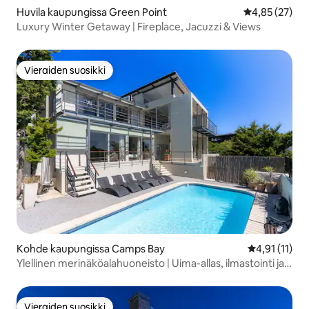
Huvila kaupungissa Green Point
Keskimääräine
4,85 (27)
Luxury Winter Getaway | Fireplace, Jacuzzi & Views
Vieraiden suosikki
Vieraiden suosikki
Kohde kaupungissa Camps Bay
Keskimääräin
4,91 (11)
Ylellinen merinäköalahuoneisto | Uima-allas, ilmastointi ja
näkymät
Vieraiden suosikki