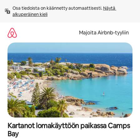
Jätä
Osa tiedoista on käännetty automaattisesti. 
Näytä 
sisältö
alkuperäinen kieli
väliin
Majoita Airbnb-tyyliin
Kartanot lomakäyttöön paikassa Camps
Bay