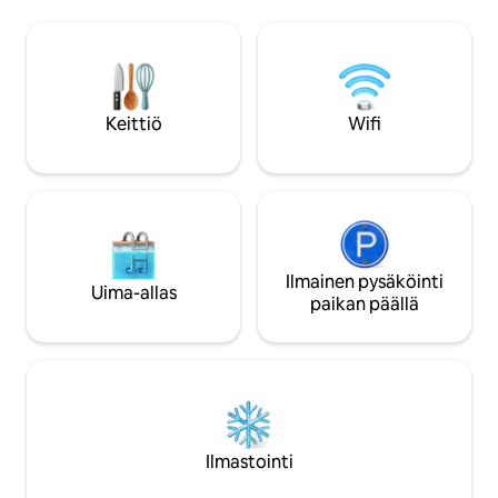
valtavaan puutarhaan ja uima-altaalle,
keittiö- ja ruokailutiloille. The
josta on upeat näkymät Lion's Headille,
level of the beach
jolle on todella upeaa patikoida ja joka on
with 4 bedrooms 
yksi parhaista ilmaisista asioista, joita
Kolme makuuhuon
tehdä Kapkaupungissa. Tilavat
tasolla, ja neljäs
makuuhuoneet, kauniit modernit
alakerrassa. (Upp
Keittiö
Wifi
kylpyhuoneet ja koko kiinteistö on
täysin erillään päätal
kunnostettu kuvien mukaisesti. Koko
rantahuvila - tämä
kohde on vieraiden käytettävissä.
suoraan Glen Beachillä. (Camp
Päivitys Kapkaupungin vesitilanteesta:
Clifton Beachesin v
6b-tason rajoitukset tulivat voimaan 1.
erillisalue) Paratiisi parhaimmillaan. Avoin
helmikuuta. Päivittäinen vedenkulutus
keittiö, oleskelutil
henkilöä kohden on rajoitettu 50 litraan.
suurelle terassialueelle. Rant
Vettä on riittävästi matkailijoille;
Ilmainen pysäköinti
johtaa suoraan ran
Uima-allas
välttämättömät päivittäiset tarpeet,
Keskeytymättömät m
paikan päällä
kuten pesu, wc:n käyttö ja päivittäinen
Beach sijaitsee ainu
hygienia. Vilkkaan kauden aikana
siellä on vain 15 rantat
(marraskuu–tammikuu) ulkomaiset
kävelyetäisyydellä 
turistit lisäävät vain 1 % Länsi-Kapin
ravintolasta. The Main House section has
väestöön. Tämä luku laskee huhtikuusta
4 bedrooms and ca
syyskuuhun. Jos vierailijat noudattavat
seurueesi on suur
päivittäistä käyttöohjetta, vaikutus on
kattohuoneisto voi
Ilmastointi
siis vähäinen. Matkailuala tarjoaa
että siihen voi maj
läntisellä alueella noin 300 000
vierasta. Päärakennus on täysin