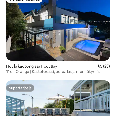
Vieraiden suosikki
Huvila kaupungissa Hout Bay
Keskimäärä
5 (23)
11 on Orange | Kattoterassi, poreallas ja merinäkymät
Supertarjoaja
Supertarjoaja