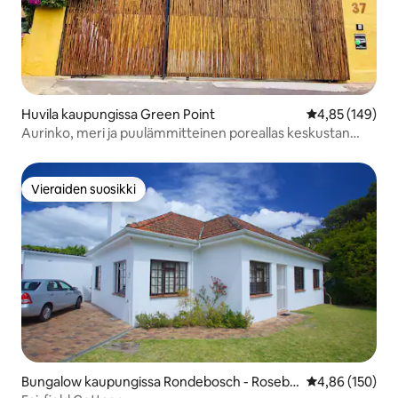
Huvila kaupungissa Green Point
Keskimääräinen
4,85 (149)
Aurinko, meri ja puulämmitteinen poreallas keskustan
huvilassa
Vieraiden suosikki
Vieraiden suosikki
Bungalow kaupungissa Rondebosch - Roseba
Keskimääräinen
4,86 (150)