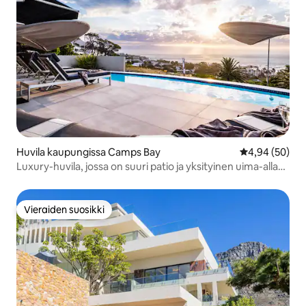
Huvila kaupungissa Camps Bay
Keskimääräine
4,94 (50)
Luxury-huvila, jossa on suuri patio ja yksityinen uima-allas
(Wescamp
Vieraiden suosikki
Vieraiden suosikki