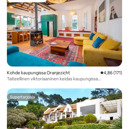
Vieraiden suosikki
Kohde kaupungissa Oranjezicht
Keskimääräinen
4,86 (171)
Taiteellinen viktoriaaninen keidas kaupungissa
(aurinkoenergia)
Supertarjoaja
Supertarjoaja