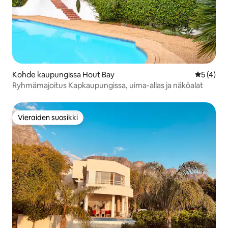
Kohde kaupungissa Hout Bay
Keskimäär
5 (4)
Ryhmämajoitus Kapkaupungissa, uima-allas ja näköalat
Vieraiden suosikki
Vieraiden suosikki