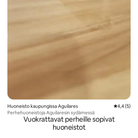
Huoneisto kaupungissa Aguilares
Keskimääräi
4,4 (5)
Perhehuoneistoja Aguilaresin sydämessä
Vuokrattavat perheille sopivat
huoneistot