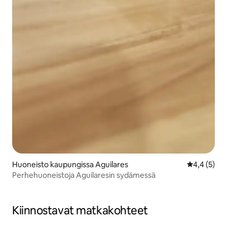
Huoneisto kaupungissa Aguilares
Keskimääräi
4,4 (5)
Perhehuoneistoja Aguilaresin sydämessä
Kiinnostavat matkakohteet