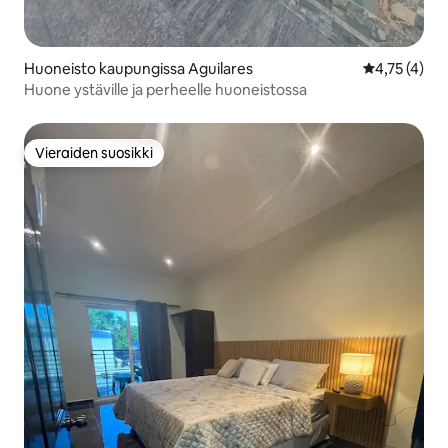
Huoneisto kaupungissa Aguilares
Keskimääräin
4,75 (4)
Huone ystäville ja perheelle huoneistossa
Vieraiden suosikki
Vieraiden suosikki