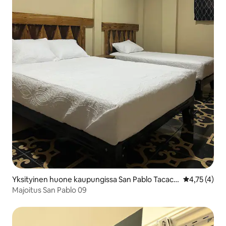
Yksityinen huone kaupungissa San Pablo Tacach
Keskimääräin
4,75 (4)
ico
Majoitus San Pablo 09