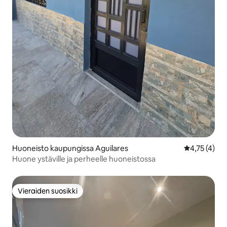
Huoneisto kaupungissa Aguilares
Keskimääräin
4,75 (4)
Huone ystäville ja perheelle huoneistossa
Vieraiden suosikki
Vieraiden suosikki