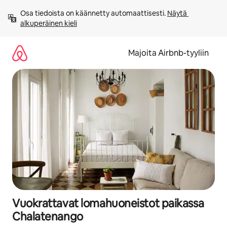
Jätä
Osa tiedoista on käännetty automaattisesti. 
Näytä 
sisältö
alkuperäinen kieli
väliin
Majoita Airbnb-tyyliin
Vuokrattavat lomahuoneistot paikassa
Chalatenango