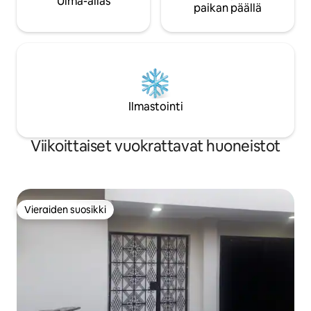
Uima-allas
paikan päällä
Ilmastointi
Viikoittaiset vuokrattavat huoneistot
Vieraiden suosikki
Vieraiden suosikki