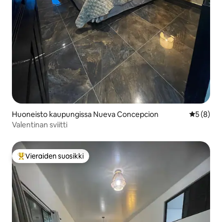
Huoneisto kaupungissa Nueva Concepcion
Keskimäär
5 (8)
Valentinan sviitti
Vieraiden suosikki
Vieraiden suosikkien parhaimmistoa