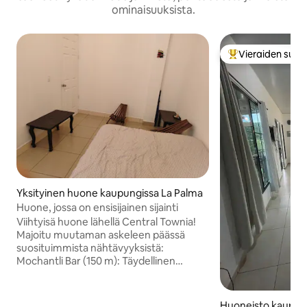
ominaisuuksista.
Vieraiden suosi
Vieraiden suosik
Yksityinen huone kaupungissa La Palma
Huone, jossa on ensisijainen sijainti
Viihtyisä huone lähellä Central Townia!
Majoitu muutaman askeleen päässä
suosituimmista nähtävyyksistä:
Mochantli Bar (150 m): Täydellinen
illanviettoon. Le Banquet (290 m):
Poikkeuksellinen ruokailuelämys.
Capriccio (450 m): A coffee and pastry
Huoneisto kaupung