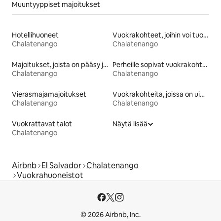
Muuntyyppiset majoitukset
Hotellihuoneet
Vuokrakohteet, joihin voi tuoda lemmikin
Chalatenango
Chalatenango
Majoitukset, joista on pääsy järvelle
Perheille sopivat vuokrakohteet
Chalatenango
Chalatenango
Vierasmajamajoitukset
Vuokrakohteita, joissa on uima-allas
Chalatenango
Chalatenango
Vuokrattavat talot
Näytä lisää
Chalatenango
Airbnb
El Salvador
Chalatenango
Vuokrahuoneistot
© 2026 Airbnb, Inc.