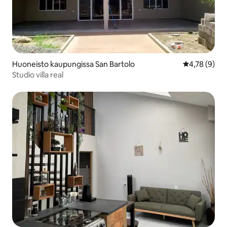
Huoneisto kaupungissa San Bartolo
Keskimääräin
4,78 (9)
Studio villa real