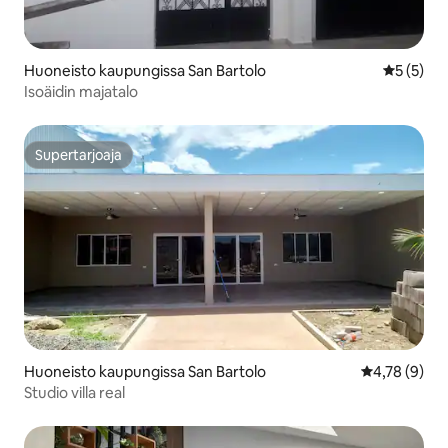
Huoneisto kaupungissa San Bartolo
Keskimäär
5 (5)
Isoäidin majatalo
Supertarjoaja
Supertarjoaja
Huoneisto kaupungissa San Bartolo
Keskimääräin
4,78 (9)
Studio villa real