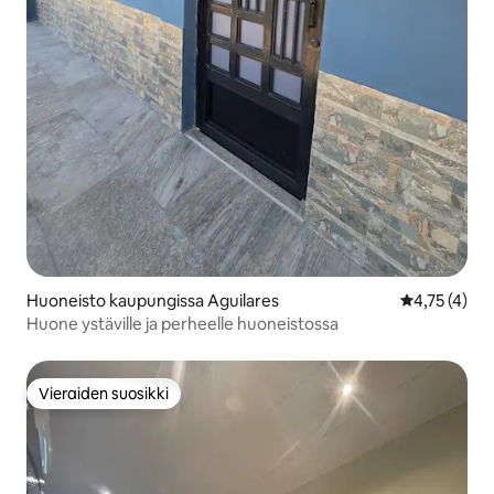
Huoneisto kaupungissa Aguilares
Keskimääräin
4,75 (4)
Huone ystäville ja perheelle huoneistossa
Vieraiden suosikki
Vieraiden suosikki