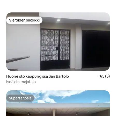
Vieraiden suosikki
Vieraiden suosikki
Huoneisto kaupungissa San Bartolo
Keskimäär
5 (5)
Isoäidin majatalo
Supertarjoaja
Supertarjoaja