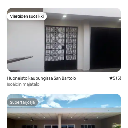
Vieraiden suosikki
Vieraiden suosikki
Huoneisto kaupungissa San Bartolo
Keskimäär
5 (5)
Isoäidin majatalo
Supertarjoaja
Supertarjoaja