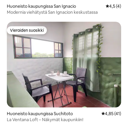
Huoneisto kaupungissa San Ignacio
Keskimääräi
4,5 (4)
Modernia viehätystä San Ignacion keskustassa
Vieraiden suosikki
Vieraiden suosikki
Huoneisto kaupungissa Suchitoto
Keskimääräine
4,85 (41)
La Ventana Loft – Näkymät kaupunkiin!