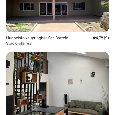
Huoneisto kaupungissa San Bartolo
Keskimääräin
4,78 (9)
Studio villa real