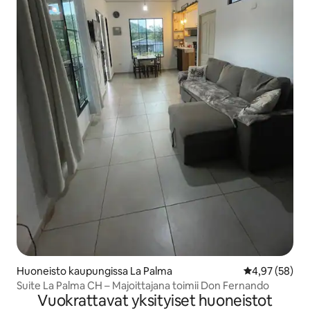
Huoneisto kaupungissa La Palma
Keskimääräine
4,97 (58)
Suite La Palma CH – Majoittajana toimii Don Fernando
Vuokrattavat yksityiset huoneistot