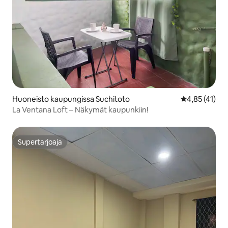
Huoneisto kaupungissa Suchitoto
Keskimääräine
4,85 (41)
La Ventana Loft – Näkymät kaupunkiin!
Supertarjoaja
Supertarjoaja