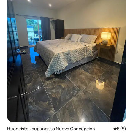
Huoneisto kaupungissa Nueva Concepcion
Keskimäär
5 (8)