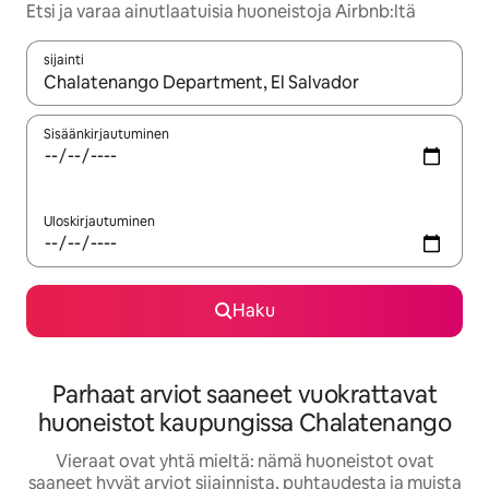
Etsi ja varaa ainutlaatuisia huoneistoja Airbnb:ltä
sijainti
Kun tulokset ovat saatavilla, navigoi ylös- ja alas-nuolinäppäimi
Sisäänkirjautuminen
Uloskirjautuminen
Haku
Parhaat arviot saaneet vuokrattavat
huoneistot kaupungissa Chalatenango
Vieraat ovat yhtä mieltä: nämä huoneistot ovat
saaneet hyvät arviot sijainnista, puhtaudesta ja muista