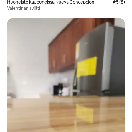
Huoneisto kaupungissa Nueva Concepcion
Keskimäär
5 (8)
Valentinan sviitti