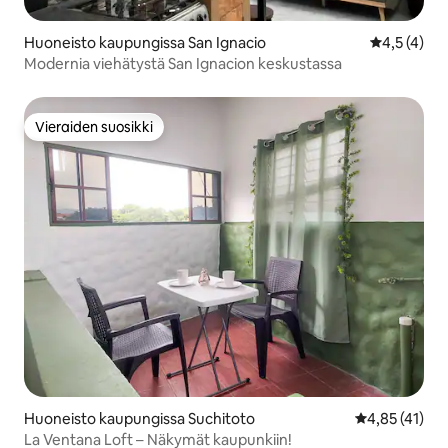
Huoneisto kaupungissa San Ignacio
Keskimääräi
4,5 (4)
Modernia viehätystä San Ignacion keskustassa
Vieraiden suosikki
Vieraiden suosikki
Huoneisto kaupungissa Suchitoto
Keskimääräine
4,85 (41)
La Ventana Loft – Näkymät kaupunkiin!