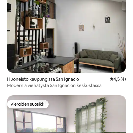
Huoneisto kaupungissa San Ignacio
Keskimääräi
4,5 (4)
Modernia viehätystä San Ignacion keskustassa
Vieraiden suosikki
Vieraiden suosikki