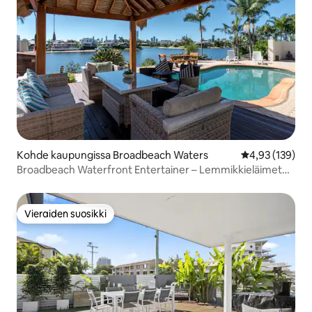
Kohde kaupungissa Broadbeach Waters
Keskimääräinen
4,93 (139)
Broadbeach Waterfront Entertainer – Lemmikkieläimet
sallittu
Vieraiden suosikki
Vieraiden suosikki