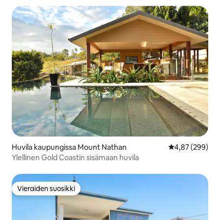
Huvila kaupungissa Mount Nathan
Keskimääräinen
4,87 (299)
Ylellinen Gold Coastin sisämaan huvila
Vieraiden suosikki
Vieraiden suosikki