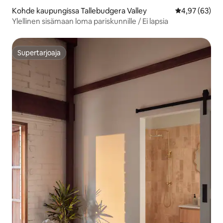
Kohde kaupungissa Tallebudgera Valley
Keskimääräine
4,97 (63)
Ylellinen sisämaan loma pariskunnille / Ei lapsia
Supertarjoaja
Supertarjoaja