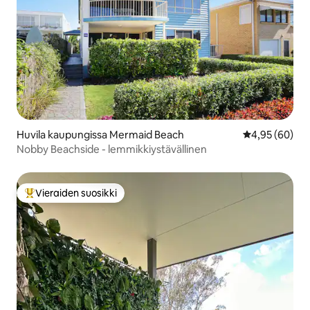
Huvila kaupungissa Mermaid Beach
Keskimääräine
4,95 (60)
Nobby Beachside - lemmikkiystävällinen
Vieraiden suosikki
Vieraiden suosikkien parhaimmistoa