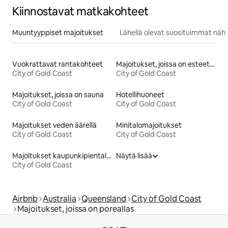
Kiinnostavat matkakohteet
Muuntyyppiset majoitukset
Lähellä olevat suosituimmat näh
Vuokrattavat rantakohteet
Majoitukset, joissa on esteetön vuode
City of Gold Coast
City of Gold Coast
Majoitukset, joissa on sauna
Hotellihuoneet
City of Gold Coast
City of Gold Coast
Majoitukset veden äärellä
Minitalomajoitukset
City of Gold Coast
City of Gold Coast
Majoitukset kaupunkipientaloissa
Näytä lisää
City of Gold Coast
Airbnb
Australia
Queensland
City of Gold Coast
Majoitukset, joissa on poreallas