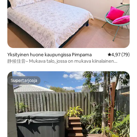
Yksityinen huone kaupungissa Pimpama
Keskimääräine
4,97 (79)
静候佳音– Mukava talo, jossa on mukava kiinalainen
perheenjäsen
Supertarjoaja
Supertarjoaja