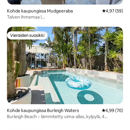
Kohde kaupungissa Mudgeeraba
Keskimääräine
4,97 (59)
Talven ihmemaa |
Sauna·Poreallas·Nuotiopaikka·Golfkenttä
Vieraiden suosikki
Vieraiden suosikki
Kohde kaupungissa Burleigh Waters
Keskimääräine
4,99 (70)
Burleigh Beach – lämmitetty uima-allas, kylpylä, 4
makuuhuonetta. Pelejä