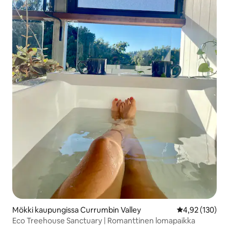
Mökki kaupungissa Currumbin Valley
Keskimääräinen
4,92 (130)
Eco Treehouse Sanctuary | Romanttinen lomapaikka