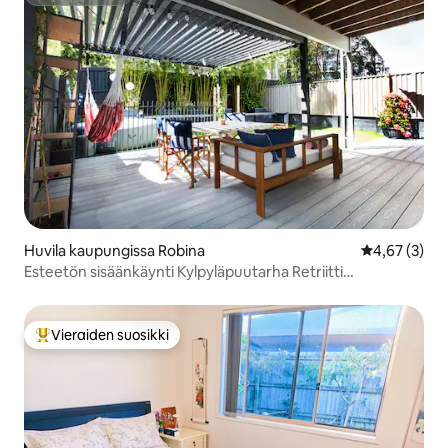
Supertarjoaja
Huvila kaupungissa Robina
Keskimääräin
4,67 (3)
Esteetön sisäänkäynti Kylpyläpuutarha Retriitti
Lemmikkieläimille sopiva
Vieraiden suosikki
Vieraiden suosikkien parhaimmistoa