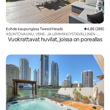
Kohde kaupungissa Tweed Heads
Keskimääräinen
4,86 (288)
ASUNTOVAUNU, VENE- JA LEMMIKKIYSTÄVÄLLINEN -
Vuokrattavat huvilat, joissa on poreallas
AIVAN RAJALLA