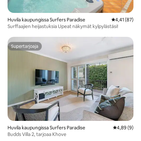
Huvila kaupungissa Surfers Paradise
Keskimääräine
4,41 (87)
Surffaajien heijastuksia Upeat näkymät kylpylästäsi!
Supertarjoaja
Supertarjoaja
Huvila kaupungissa Surfers Paradise
Keskimääräin
4,89 (9)
Budds Villa 2, tarjoaa Khove