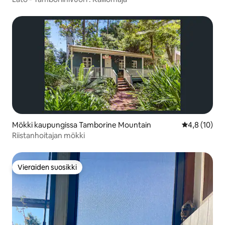
Mökki kaupungissa Tamborine Mountain
Keskimääräin
4,8 (10)
Riistanhoitajan mökki
Vieraiden suosikki
Vieraiden suosikki