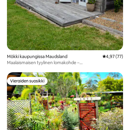
Mökki kaupungissa Maudsland
Keskimääräine
4,97 (77)
Maalaismaisen tyylinen lomakohde –
nuotiopaikka/ulkokylpyhuone
Vieraiden suosikki
Vieraiden suosikki