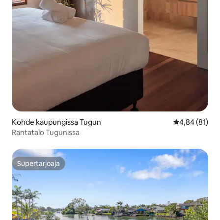
Kohde kaupungissa Tugun
Keskimääräine
4,84 (81)
Rantatalo Tugunissa
Supertarjoaja
Supertarjoaja