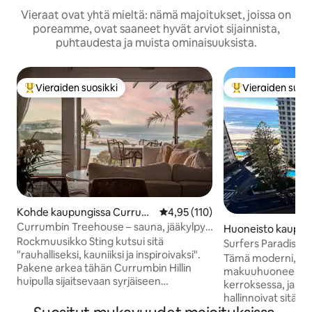
Vieraat ovat yhtä mieltä: nämä majoitukset, joissa on
poreamme, ovat saaneet hyvät arviot sijainnista,
puhtaudesta ja muista ominaisuuksista.
Vieraiden suosikki
Vieraiden suosi
Vieraiden suosikkien parhaimmistoa
Vieraiden suosik
Kohde kaupungissa Currum
Keskimääräinen arvio 4,95/5, 11
4,95 (110)
bin
Currumbin Treehouse – sauna, jääkylpy,
Huoneisto kaupun
kellunta, uima-allas
Rockmuusikko Sting kutsui sitä
fers Paradise
Surfers Paradise 
"rauhalliseksi, kauniiksi ja inspiroivaksi".
auringonlaskuun,
Tämä moderni, täy
Pakene arkea tähän Currumbin Hillin
puisto ja uima-alla
makuuhuoneen huon
huipulla sijaitsevaan syrjäiseen
kerroksessa, ja omi
keitaaseen, josta on henkeäsalpaavat
hallinnoivat sitä. S
meri- ja sisämaanäkymät. Tämä
asteen näkymät ran