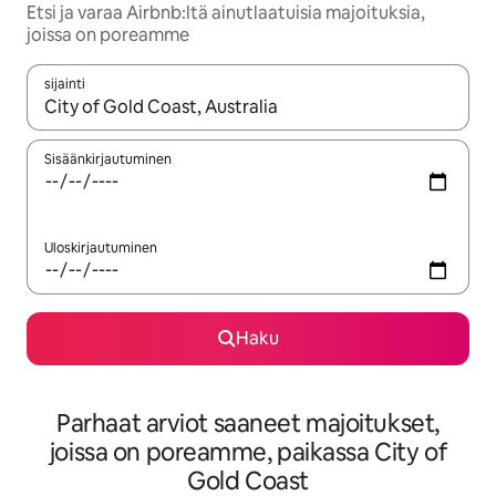
Etsi ja varaa Airbnb:ltä ainutlaatuisia majoituksia,
joissa on poreamme
sijainti
Kun tulokset ovat saatavilla, navigoi ylös- ja alas-nuolinäppäimi
Sisäänkirjautuminen
Uloskirjautuminen
Haku
Parhaat arviot saaneet majoitukset,
joissa on poreamme, paikassa City of
Gold Coast