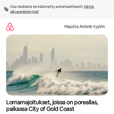
Jätä
Osa tiedoista on käännetty automaattisesti. 
Näytä 
sisältö
alkuperäinen kieli
väliin
Majoita Airbnb-tyyliin
Lomamajoitukset, joissa on poreallas,
paikassa City of Gold Coast