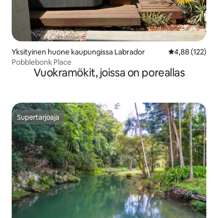
Yksityinen huone kaupungissa Labrador
Keskimääräinen
4,88 (122)
Pobblebonk Place
Vuokramökit, joissa on poreallas
Supertarjoaja
Supertarjoaja