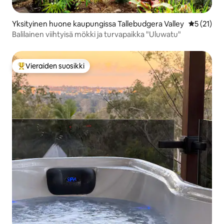
Yksityinen huone kaupungissa Tallebudgera Valley
Keskimäärä
5 (21)
Balilainen viihtyisä mökki ja turvapaikka "Uluwatu"
Vieraiden suosikki
Vieraiden suosikkien parhaimmistoa