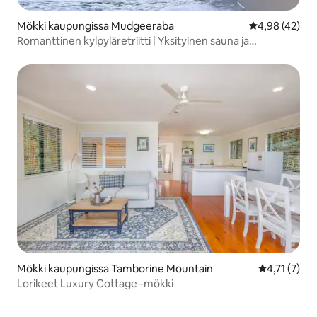
Mökki kaupungissa Mudgeeraba
Keskimääräine
4,98 (42)
Romanttinen kylpyläretriitti | Yksityinen sauna ja
poreamme
Mökki kaupungissa Tamborine Mountain
Keskimääräin
4,71 (7)
Lorikeet Luxury Cottage -mökki