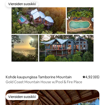
Vieraiden suosikki
Vieraiden suosikki
Kohde kaupungissa Tamborine Mountain
Keskimääräine
4,92 (65)
Gold Coast Mountain House w/Pool & Fire Place
Vieraiden suosikki
Vieraiden suosikki