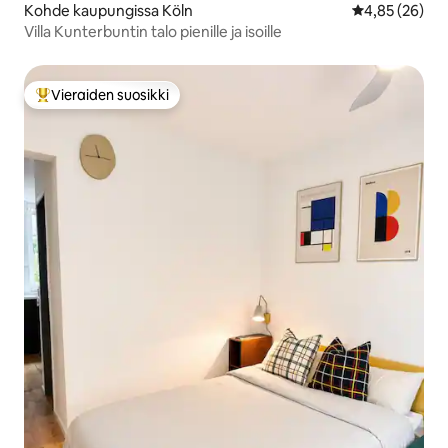
Kohde kaupungissa Köln
Keskimääräine
4,85 (26)
Villa Kunterbuntin talo pienille ja isoille
Vieraiden suosikki
Vieraiden suosikkien parhaimmistoa