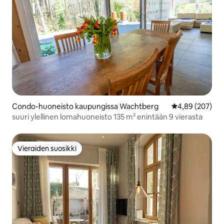
Condo-huoneisto kaupungissa Wachtberg
Keskimääräinen
4,89 (207)
suuri ylellinen lomahuoneisto 135 m² enintään 9 vierasta
Vieraiden suosikki
Vieraiden suosikki