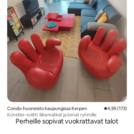
Condo-huoneisto kaupungissa Kerpen
Keskimääräinen
4,95 (173)
Künstler-sviitti: liikematkat ja lomat ryhmille
Perheille sopivat vuokrattavat talot