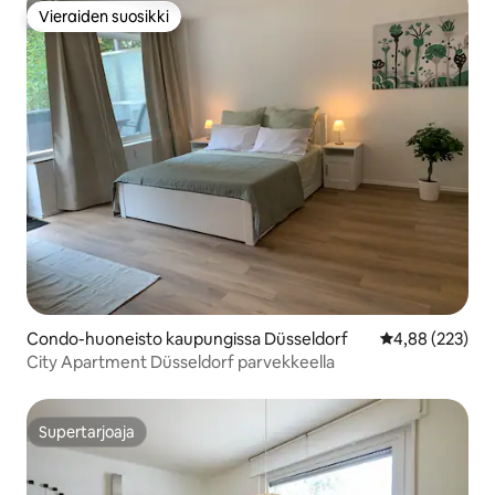
Vieraiden suosikki
Vieraiden suosikki
Condo-huoneisto kaupungissa Düsseldorf
Keskimääräinen
4,88 (223)
City Apartment Düsseldorf parvekkeella
Supertarjoaja
Supertarjoaja