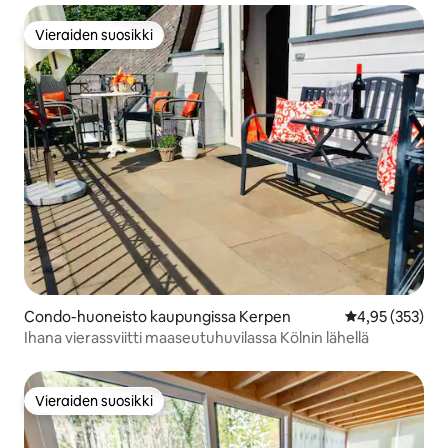
Vieraiden suosikki
Vieraiden suosikki
Condo-huoneisto kaupungissa Kerpen
Keskimääräinen
4,95 (353)
Ihana vierassviitti maaseutuhuvilassa Kölnin lähellä
Vieraiden suosikki
Vieraiden suosikki