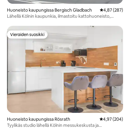
Huoneisto kaupungissa Bergisch Gladbach
Keskimääräinen
4,87 (287)
Lähellä Kölnin kaupunkia, ilmastoitu kattohuoneisto,
Königsforst
Vieraiden suosikki
Vieraiden suosikki
Huoneisto kaupungissa Rösrath
Keskimääräinen
4,97 (204)
Tyylikäs studio lähellä Kölnin messukeskusta ja