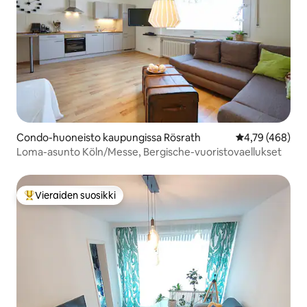
Condo-huoneisto kaupungissa Rösrath
Keskimääräinen
4,79 (468)
Loma-asunto Köln/Messe, Bergische-vuoristovaellukset
Vieraiden suosikki
Vieraiden suosikkien parhaimmistoa