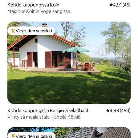
Kohde kaupungissa Köln
Keskimääräine
4,91 (45)
Majoitus Kölnin Vogelsangissa.
Vieraiden suosikki
Vieraiden suosikkien parhaimmistoa
Kohde kaupungissa Bergisch Gladbach
Keskimääräinen
4,93 (493)
Viihtyisä maalaistalo - lähellä Kölniä
Vieraiden suosikki