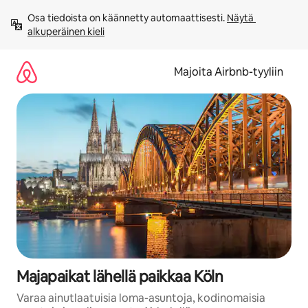
Jätä
Osa tiedoista on käännetty automaattisesti. 
Näytä 
sisältö
alkuperäinen kieli
väliin
Majoita Airbnb-tyyliin
Majapaikat lähellä paikkaa Köln
Varaa ainutlaatuisia loma-asuntoja, kodinomaisia