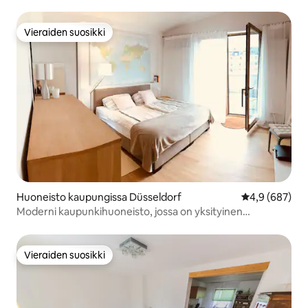
Phantasialandia
Vieraiden suosikki
Vieraiden suosikki
Huoneisto kaupungissa Düsseldorf
Keskimääräine
4,9 (687)
Moderni kaupunkihuoneisto, jossa on yksityinen
kattoterassi
Vieraiden suosikki
Vieraiden suosikki