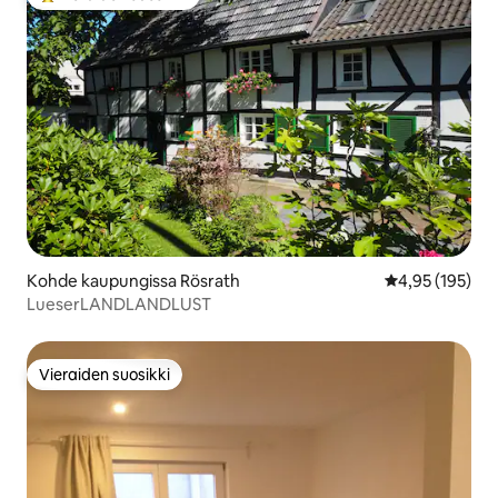
Vieraiden suosikkien parhaimmistoa
Kohde kaupungissa Rösrath
Keskimääräinen
4,95 (195)
LueserLANDLANDLUST
Vieraiden suosikki
Vieraiden suosikki