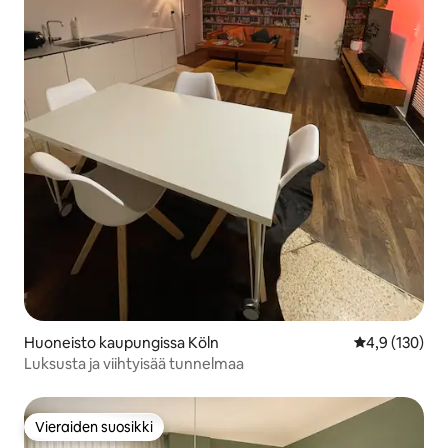
Huoneisto kaupungissa Köln
Keskimääräine
4,9 (130)
Luksusta ja viihtyisää tunnelmaa
Vieraiden suosikki
Vieraiden suosikki