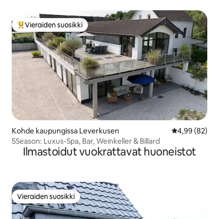
Vieraiden suosikki
Vieraiden suosikkien parhaimmistoa
Kohde kaupungissa Leverkusen
Keskimääräine
4,99 (82)
5Season: Luxus-Spa, Bar, Weinkeller & Billard
Ilmastoidut vuokrattavat huoneistot
Vieraiden suosikki
Vieraiden suosikki