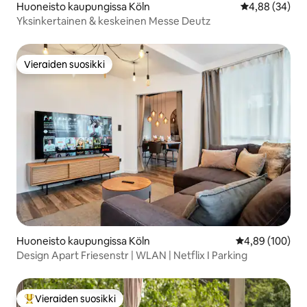
Huoneisto kaupungissa Köln
Keskimääräine
4,88 (34)
Yksinkertainen & keskeinen Messe Deutz
Vieraiden suosikki
Vieraiden suosikki
Huoneisto kaupungissa Köln
Keskimääräinen
4,89 (100)
Design Apart Friesenstr | WLAN | Netflix I Parking
Vieraiden suosikki
Vieraiden suosikkien parhaimmistoa