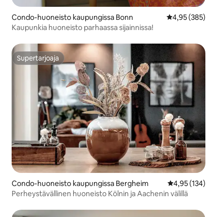
Condo-huoneisto kaupungissa Bonn
Keskimääräinen
4,95 (385)
Kaupunkia huoneisto parhaassa sijainnissa!
Supertarjoaja
Supertarjoaja
Condo-huoneisto kaupungissa Bergheim
Keskimääräinen
4,95 (134)
Perheystävällinen huoneisto Kölnin ja Aachenin välillä