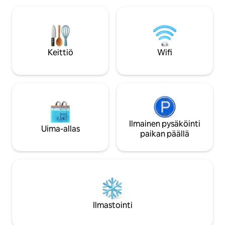
varustettu sadevesisuihku - lattiasta
ympäristöön kävelle
kattoon ulottuvat ikkunat, joista on
liikennevälineillä. Tämän tyylikkään
näkymä katedraaliin - hissi -
huoneiston kakun
Tuomiokirkko / päärautatieasema 3
suuren ikkunan ed
minuutin päässä - KölnMesse 5 minuutin
maamerkille: katedra
Keittiö
Wifi
päässä - Rein 1 minuutin päässä -
JUHLAVIERAITA! V
Ostosmahdollisuudet 3 minuutin päässä
pinnasänkyä + syött
kysy!
Ilmainen pysäköinti
Uima-allas
paikan päällä
Ilmastointi