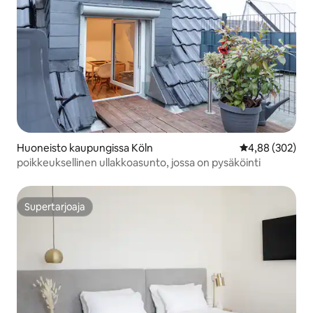
Huoneisto kaupungissa Köln
Keskimääräinen
4,88 (302)
poikkeuksellinen ullakkoasunto, jossa on pysäköinti
Supertarjoaja
Supertarjoaja