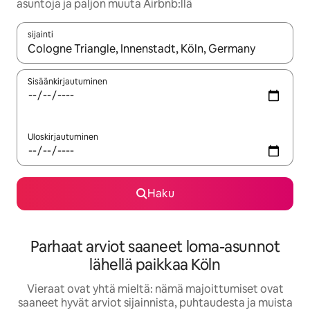
asuntoja ja paljon muuta Airbnb:llä
sijainti
Kun tulokset ovat saatavilla, navigoi ylös- ja alas-nuolinäppäimi
Sisäänkirjautuminen
Uloskirjautuminen
Haku
Parhaat arviot saaneet loma-asunnot
lähellä paikkaa Köln
Vieraat ovat yhtä mieltä: nämä majoittumiset ovat
saaneet hyvät arviot sijainnista, puhtaudesta ja muista