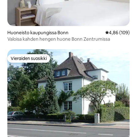
Huoneisto kaupungissa Bonn
Keskimääräinen
4,86 (109)
Valoisa kahden hengen huone Bonn Zentrumissa
Vieraiden suosikki
Vieraiden suosikki