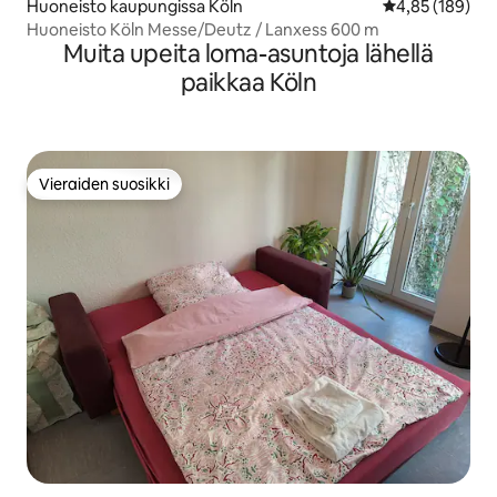
Huoneisto kaupungissa Köln
Keskimääräinen
4,85 (189)
Huoneisto Köln Messe/Deutz / Lanxess 600 m
Muita upeita loma-asuntoja lähellä
paikkaa Köln
Vieraiden suosikki
Vieraiden suosikki