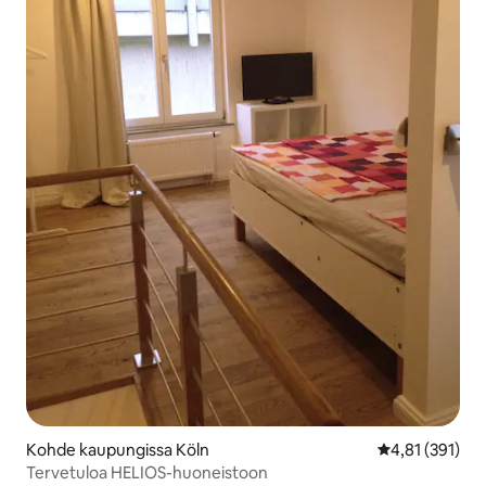
Kohde kaupungissa Köln
Keskimääräinen
4,81 (391)
Tervetuloa HELIOS-huoneistoon