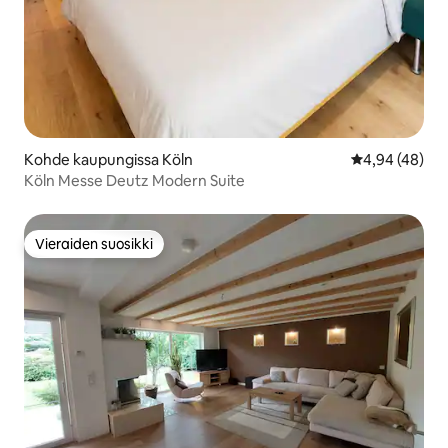
Kohde kaupungissa Köln
Keskimääräine
4,94 (48)
Köln Messe Deutz Modern Suite
Vieraiden suosikki
Vieraiden suosikki