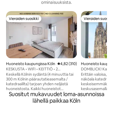
ominaisuuksista.
Vieraiden suosikki
Vieraiden suosikk
Vieraiden suosikki
Vieraiden suosikk
Huoneisto kaupungissa Köln
Keskimääräinen arvio 4,82/5, 31
4,82 (310)
Huoneisto kaupun
KESKUSTA • WIFI • KEITTIÖ • 2
DOMBLICK! Kaunis 
HENKILÖÄ • ITSEKIRJAUTUMINEN
keskeisellä paikall
Keskellä Kölnin sydäntä (4 minuuttia tai
Erittäin valoisa, k
300 m Kölnin päärautatieasemalta /
näköala katedraaliin! Se ei muutu
katedraalilta) tarjoan yhden neljästä
keskeisemmäksi: s
huoneistosta. Kaikki huoneistot
keskusasemalla, fi
Suositut mukavuudet loma-asunnoissa
sijaitsevat äskettäin kunnostetussa
vanhassakaupungis
rakennuksessa ja niissä on seuraavat
ostoskierroksella s
lähellä paikkaa Köln
kohokohdat: - yksityinen huoneisto,
huoneistomme sij
jossa on oma keittiö ja kylpyhuone -
sydämessä. Täältä
lattialämmitys - sisäänkäynnillä
kaupungin kaikkiin 