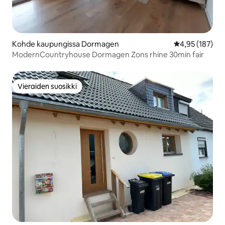
Kohde kaupungissa Dormagen
Keskimääräinen
4,95 (187)
ModernCountryhouse Dormagen Zons rhine 30min fair
Vieraiden suosikki
Vieraiden suosikki