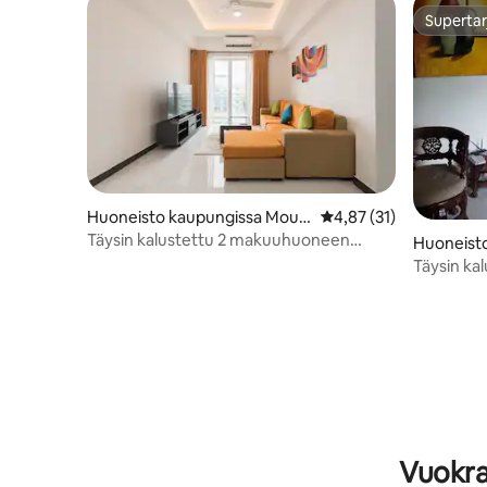
Supertar
Supertar
Huoneisto kaupungissa Moun
Keskimääräinen arvio 4
4,87 (31)
t Lavinia
Täysin kalustettu 2 makuuhuoneen
Huoneist
huoneisto merinäkymällä
bo
Täysin kal
vuokratt
Vuokra