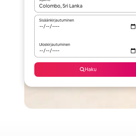
Kun tulokset ovat saatavilla, navigoi ylös- ja alas
Sisäänkirjautuminen
Uloskirjautuminen
Haku