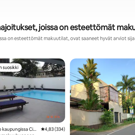
ajoitukset, joissa on esteettömät mak
issa on esteettömät makuutilat, ovat saaneet hyvät arviot sija
n suosikki
n suosikki
 kaupungissa Cinn
Keskimääräinen arvio 4,83/5, 334 arvostelua
4,83 (334)
rden