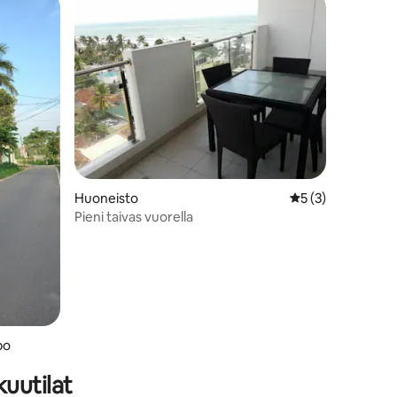
Huoneisto
Keskimääräinen ar
5 (3)
Pieni taivas vuorella
bo
uutilat