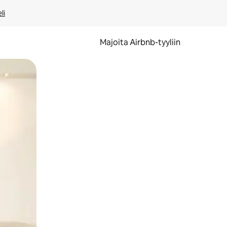
li
Majoita Airbnb-tyyliin