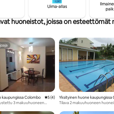
Ilmaine
Uima-allas
paik
vat huoneistot, joissa on esteettömät 
joaja
joaja
83/5, 334 arvostelua
o kaupungissa Colombo
Keskimääräinen arvio 5/5, 4 arvostelua
5 (4)
Yksityinen huone kaupungissa
alustettu 3 makuuhuoneen
Tilava 2 makuuhuoneen huonei
o vuokrattavana Colombossa
Colombossa