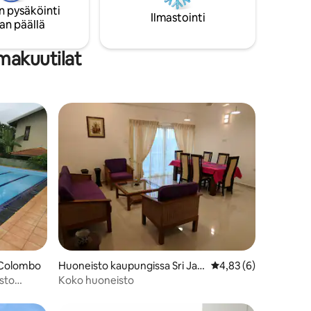
n pysäköinti
Ilmastointi
an päällä
makuutilat
 Colombo
Huoneisto kaupungissa Sri Jay
Keskimääräinen arvio
4,83 (6)
awardenepura Kotte
sto
Koko huoneisto