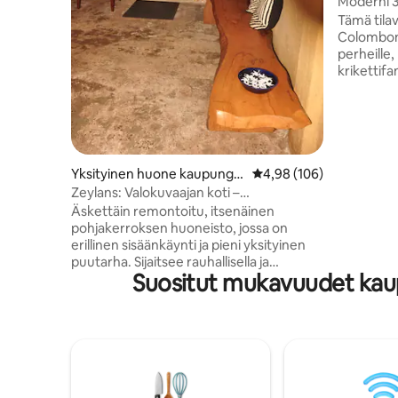
Moderni 
kaupunki
Tämä til
Colombon 
perheille, 
krikettifa
altaalle 
185 neliö
tilava ja h
helppo pää
Odel-kau
Asiri Cent
Yksityinen huone kaupungis
Keskimääräinen arvio 4,
4,98 (106)
Viharamah
sa Colombo
Zeylans: Valokuvaajan koti –
km:n pääs
pohjakerroksen yksikkö
Äskettäin remontoitu, itsenäinen
krikettike
pohjakerroksen huoneisto, jossa on
kansainväl
erillinen sisäänkäynti ja pieni yksityinen
puutarha. Sijaitsee rauhallisella ja
Suositut mukavuudet kaup
turvallisella asuinalueella Colombon 5.
kaupunginosassa. Sisältää kylpyhuoneen,
keittotilan ja huoneen, jossa on kaksi
vuodetta. Yksikkö on yhdistetty
majoittajien päärakennukseen/studioon,
ja siinä on alue, jossa voi istua
rentoutumassa, tupakoimassa ja
keskustelemassa. Kalustettu niille