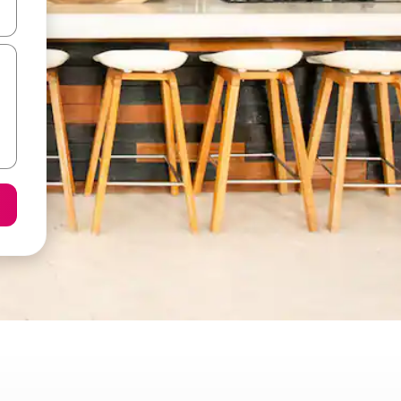
-nuolinäppäimillä tai tutustu koskettamalla tai pyyhkäisemällä.