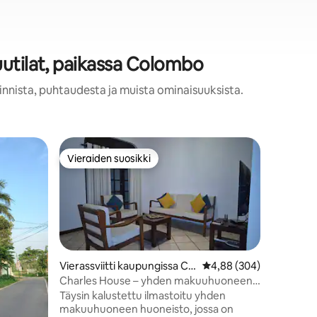
uutilat, paikassa Colombo
innista, puhtaudesta ja muista ominaisuuksista.
Vieraiden suosikki
Vieraiden suosikki
Vierassviitti kaupungissa Col
Keskimääräinen arvio 4
4,88 (304)
ombo
Charles House – yhden makuuhuoneen
huoneisto
Täysin kalustettu ilmastoitu yhden
Huoneist
makuuhuoneen huoneisto, jossa on