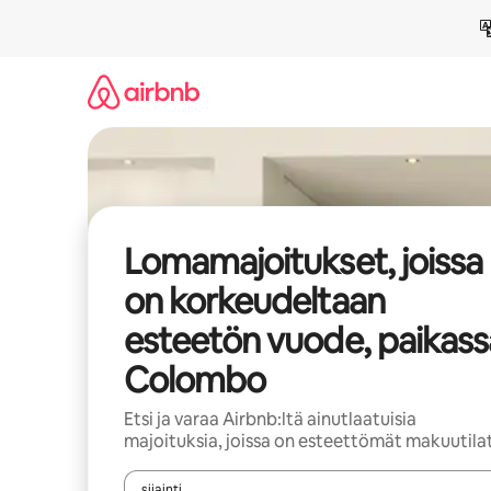
Jätä
sisältö
väliin
Lomamajoitukset, joissa
on korkeudeltaan
esteetön vuode, paikass
Colombo
Etsi ja varaa Airbnb:ltä ainutlaatuisia
majoituksia, joissa on esteettömät makuutila
sijainti