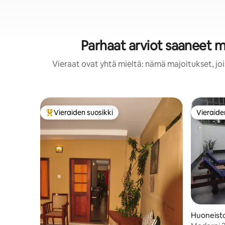
Parhaat arviot saaneet m
Vieraat ovat yhtä mieltä: nämä majoitukset, jo
Vieraiden suosikki
Vieraide
Vieraiden suosikkien parhaimmistoa
Vieraide
Huoneisto
amon Ga