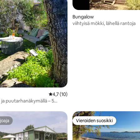
Bungalow
viihtyisä mökki, lähellä rantoja
,88/5, 40 arvostelua
Keskimääräinen arvio 4,7/5, 10 arvostelua
4,7 (10)
- ja puutarhanäkymällä – 5
 kävelymatka
kauppoihin
joaja
Vieraiden suosikki
joaja
Vieraiden suosikki