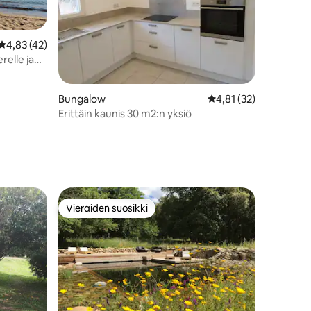
Keskimääräinen arvio 4,83/5, 42 arvostelua
4,83 (42)
relle ja
Bungalow
Keskimääräinen arvio 
4,81 (32)
Erittäin kaunis 30 m2:n yksiö
Vieraiden suosikki
Vieraiden suosikki