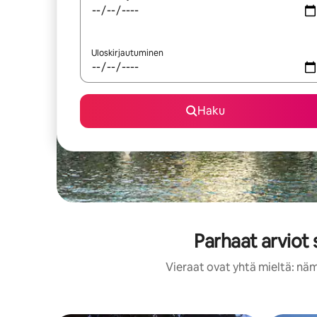
Uloskirjautuminen
Haku
Parhaat arviot
Vieraat ovat yhtä mieltä: näm