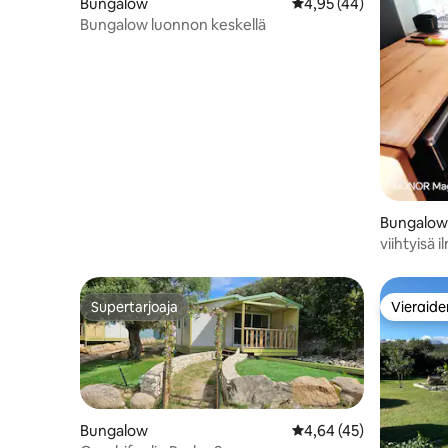
Bungalow
Keskimääräinen arvio 4
4,95 (44)
Bungalow luonnon keskellä
Bungalow
viihtyisä 
joelta, 20
Supertarjoaja
Vieraide
Supertarjoaja
Vieraide
Bungalow
Keskimääräinen arvio 4
4,64 (45)