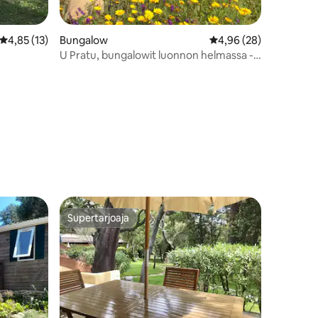
Keskimääräinen arvio 4,85/5, 13 arvostelua
4,85 (13)
Bungalow
Keskimääräinen arvio 
4,96 (28)
U Pratu, bungalowit luonnon helmassa -
Saparale
Supertarjoaja
Supertarjoaja