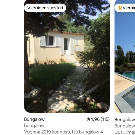
Vieraiden suosikki
Vierai
Vieraiden suosikki
Vieraide
Bungalow
Keskimääräinen arvio 4,
4,96 (115)
Bungalow
bungalow
Bungalow,
Vuonna 2019 kunnostettu bungalow 4
Uusi, ilm