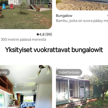
Bungalow
Bambu, josta on suora pääsy me
puutarharannalle
Keskimääräinen arvio 4,8/5, 99 arvostelua
4,8 (99)
,92/5, 13 arvostelua
 300 metrin päässä merestä
Yksityiset vuokrattavat bungalowit
joaja
Supertarjoaja
joaja
Supertarjoaja