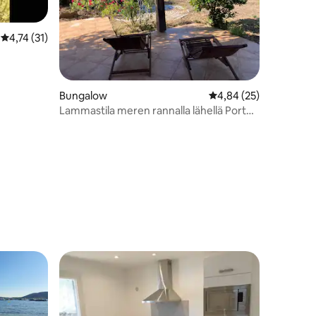
Keskimääräinen arvio 4,74/5, 31 arvostelua
4,74 (31)
Bungalow
Keskimääräinen arvio 
4,84 (25)
Lammastila meren rannalla lähellä Porto
Vecchiota