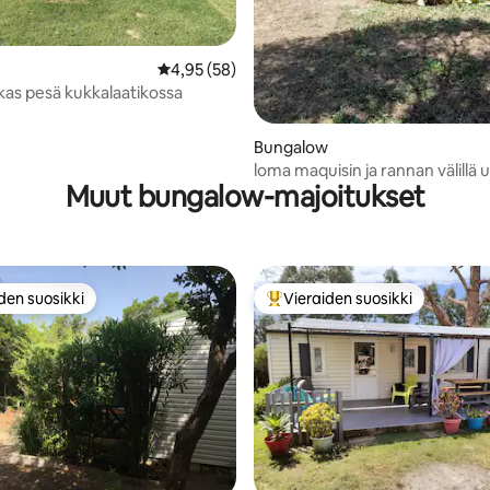
Keskimääräinen arvio 4,95/5, 58 arvostelua
4,95 (58)
ikas pesä kukkalaatikossa
Bungalow
loma maquisin ja rannan välillä 
Muut bungalow-majoitukset
den suosikki
Vieraiden suosikki
n suosikkien parhaimmistoa
Vieraiden suosikkien parhaimm