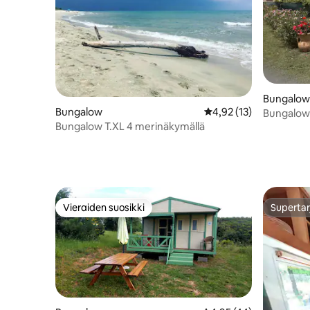
Bungalow
Bungalow
Keskimääräinen arvio 4
4,92 (13)
Bungalow
Bungalow T.XL 4 merinäkymällä
Vieraiden suosikki
Supertar
Vieraiden suosikki
Supertar