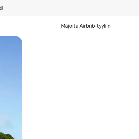
li
Majoita Airbnb-tyyliin