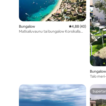
Bungalow
Keskimääräinen arvio 4
4,88 (40)
Matkailuvaunu tai bungalow Korsikalla
Porto-Pollossa
Bungalow
Talo meri
minuutin
rannalle/
Supertar
Supertar