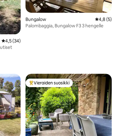
Bungalow
Keskimääräinen arvi
4,8 (5)
Palombaggia, Bungalow F3 3 hengelle
Keskimääräinen arvio 4,5/5, 34 arvostelua
4,5 (34)
uutiset
Vieraiden suosikki
istoa
Vieraiden suosikkien parhaimmistoa