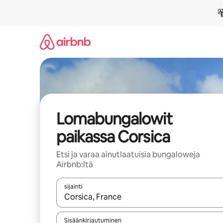
Jätä
sisältö
väliin
Lomabungalowit
paikassa Corsica
Etsi ja varaa ainutlaatuisia bungaloweja
Airbnb:ltä
sijainti
Kun tulokset ovat saatavilla, navigoi ylös- ja alas
Sisäänkirjautuminen