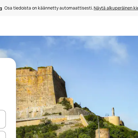
Osa tiedoista on käännetty automaattisesti. 
Näytä alkuperäinen kie
-nuolinäppäimillä tai tutustu koskettamalla tai pyyhkäisemällä.