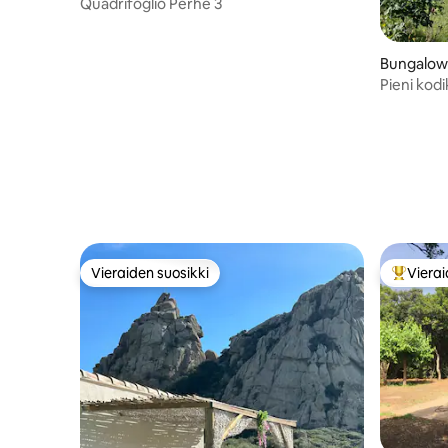
Quadrifoglio Perhe 3
Bungalow
Pieni kod
Vieraiden suosikki
Vierai
Vieraiden suosikki
Vieraide