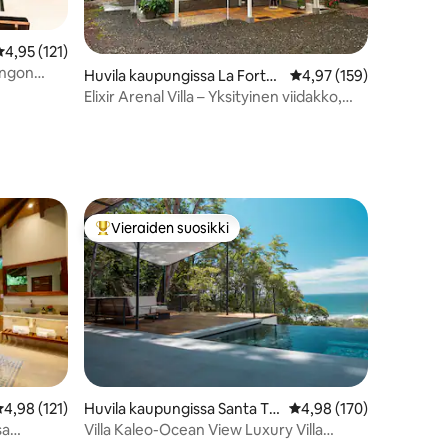
eskimääräinen arvio 4,95/5, 121 arvostelua
4,95 (121)
ingon
Huvila kaupungissa La Fortu
Keskimääräinen arvio 4
4,97 (159)
na
Elixir Arenal Villa – Yksityinen viidakko,
poreallas ja joki
Vieraiden suosikki
istoa
Vieraiden suosikkien parhaimmistoa
eskimääräinen arvio 4,98/5, 121 arvostelua
4,98 (121)
Huvila kaupungissa Santa Te
Keskimääräinen arvio 4
4,98 (170)
resa
sa
Villa Kaleo-Ocean View Luxury Villa