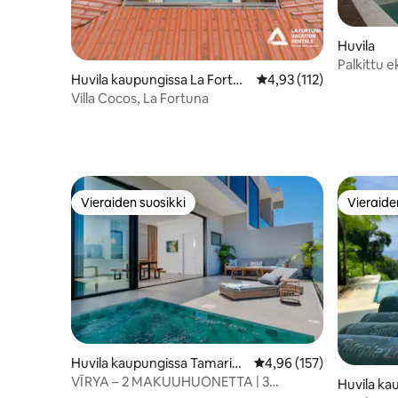
Huvila
Palkittu e
Huvila kaupungissa La Fortun
Keskimääräinen arvio 4
4,93 (112)
Panoraa
a
Villa Cocos, La Fortuna
Vieraiden suosikki
Vieraide
Vieraiden suosikki
Vieraide
Huvila kaupungissa Tamarin
Keskimääräinen arvio 4,
4,96 (157)
do
VĪRYA – 2 MAKUUHUONETTA | 3
Huvila ka