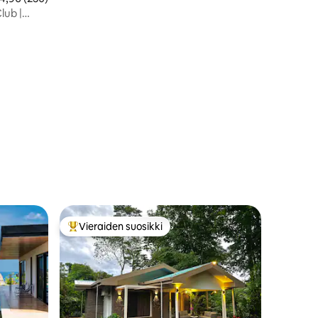
Mono -varaus
lub |
Vieraiden suosikki
istoa
Vieraiden suosikkien parhaimmistoa