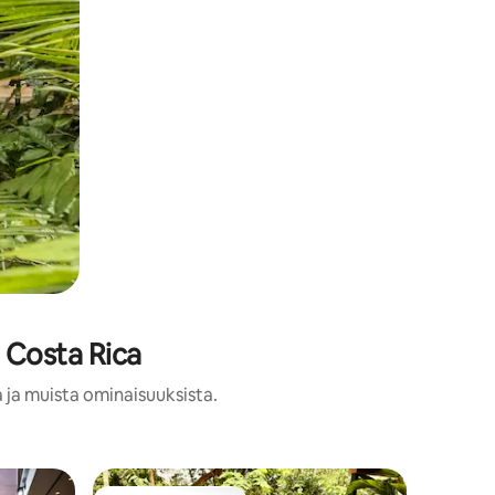
 Costa Rica
a ja muista ominaisuuksista.
Huvila k