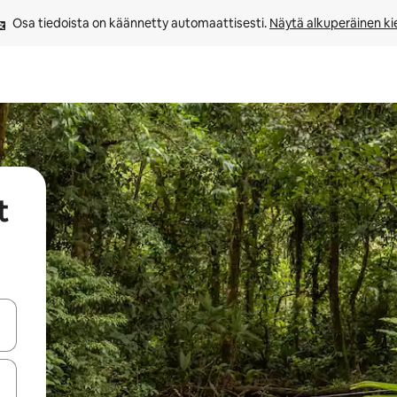
Osa tiedoista on käännetty automaattisesti. 
Näytä alkuperäinen kie
t
-nuolinäppäimillä tai tutustu koskettamalla tai pyyhkäisemällä.