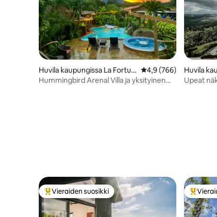
Huvila kaupungissa La Fortun
Keskimääräinen arvio 4
4,9 (766)
Huvila ka
a
Hummingbird Arenal Villa ja yksityinen
Upeat näk
uima-allas
Seikkailut
Vieraiden suosikki
Vierai
Vieraiden suosikkien parhaimmistoa
Vieraide