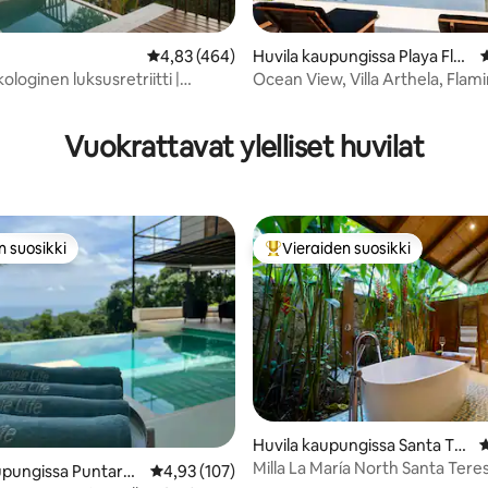
Keskimääräinen arvio 4,83/5, 464 arvostelua
4,83 (464)
Huvila kaupungissa Playa Fla
K
mingo
kologinen luksusretriitti |
Ocean View, Villa Arthela, Flam
,93/5, 112 arvostelua
manäkymät
venesatama
Vuokrattavat ylelliset huvilat
n suosikki
Vieraiden suosikki
n suosikki
Vieraiden suosikkien parhaimm
96/5, 157 arvostelua
Huvila kaupungissa Santa Ter
K
esa Beach
Milla La María North Santa Tere
upungissa Puntare
Keskimääräinen arvio 4,93/5, 107 arvostelua
4,93 (107)