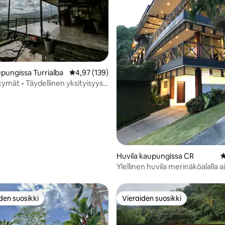
,9/5, 766 arvostelua
upungissa Turrialba
Keskimääräinen arvio 4,97/5, 139 arvostelua
4,97 (139)
ymät • Täydellinen yksityisyys •
Huvila kaupungissa CR
K
Ylellinen huvila merinäköalalla a
alueella
den suosikki
Vieraiden suosikki
n suosikkien parhaimmistoa
Vieraiden suosikki