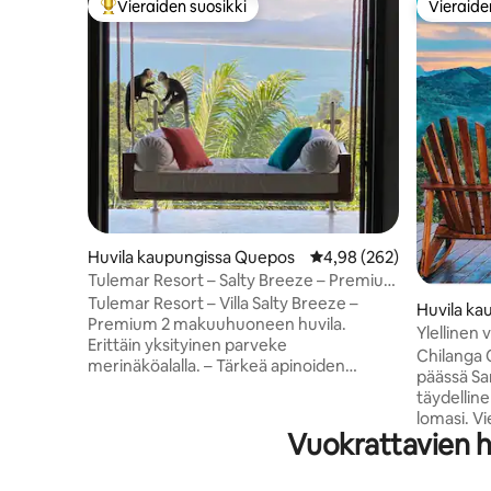
Vieraiden suosikki
Vieraide
Vieraiden suosikkien parhaimmistoa
Vieraide
Huvila kaupungissa Quepos
Keskimääräinen arvio 4,
4,98 (262)
Tulemar Resort – Salty Breeze – Premium
2 makuuhuonetta
Tulemar Resort – Villa Salty Breeze –
Huvila ka
Premium 2 makuuhuoneen huvila.
o
Ylellinen 
Erittäin yksityinen parveke
yksityinen
Chilanga C
merinäköalalla. – Tärkeä apinoiden
päässä Sa
elinalue - Parvekkeen roikkuva sohva
täydelline
upeilla näkymillä - Parvekeporeallas -
lomasi. Vi
Superfast Wifi – Pelihalli, jossa on yli 3 000
Vuokrattavien h
rentoutua
peliä - Päättymätön lämmin vesi, 2
yhteyden luontoon.
hengen ulkosuihku jokaisessa
tilava yle
makuuhuoneessa – Samsung 55" Bdrm