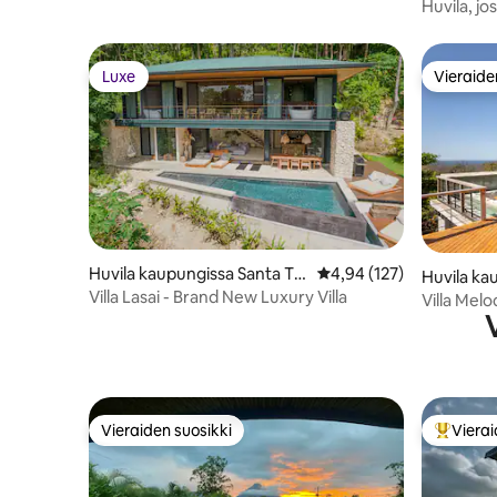
KYLPYHUONETTA | Yksityinen uima-allas
nas
Huvila, jo
| Merinäkymä
Teresa d
Luxe
Vieraide
Luxe
Vieraide
Huvila kaupungissa Santa Te
Keskimääräinen arvio 4,
4,94 (127)
Huvila ka
resa
Villa Lasai - Brand New Luxury Villa
resa bea
Villa Melo
Vieraiden suosikki
Vierai
Vieraiden suosikki
Vieraide