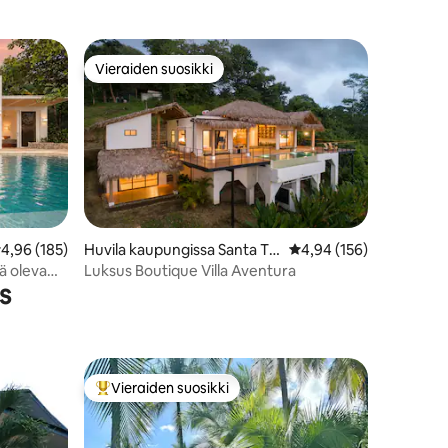
PRIME LOCATION
Vieraiden suosikki
Vieraiden suosikki
eskimääräinen arvio 4,96/5, 185 arvostelua
4,96 (185)
Huvila kaupungissa Santa Te
Keskimääräinen arvio 4
4,94 (156)
resa de Cobano
ä oleva
Luksus Boutique Villa Aventura
s
Vieraiden suosikki
Vieraiden suosikkien parhaimmistoa