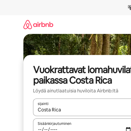
Jätä
sisältö
väliin
Vuokrattavat lomahuvila
paikassa Costa Rica
Löydä ainutlaatuisia huviloita Airbnb:ltä
sijainti
Kun tulokset ovat saatavilla, navigoi ylös- ja alas
Sisäänkirjautuminen