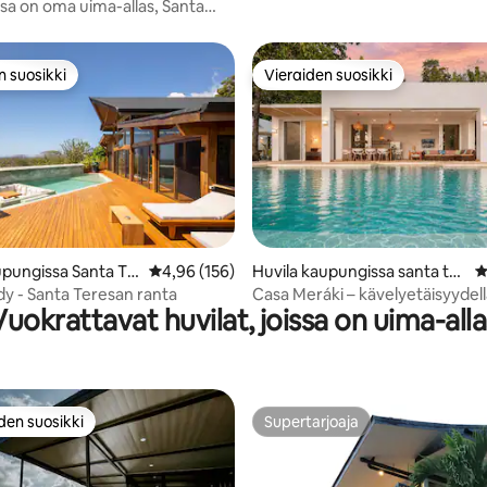
Beachside Villa
ssa on oma uima-allas, Santa
e Cobano
n suosikki
Vieraiden suosikki
n suosikki
Vieraiden suosikki
94/5, 127 arvostelua
upungissa Santa Te
Keskimääräinen arvio 4,96/5, 156 arvostelua
4,96 (156)
Huvila kaupungissa santa ter
K
ch
esa de cobano
dy - Santa Teresan ranta
Casa Meráki – kävelyetäisyydell
Vuokrattavat huvilat, joissa on uima-alla
huvila merinäköalalla
den suosikki
Supertarjoaja
n suosikkien parhaimmistoa
Supertarjoaja