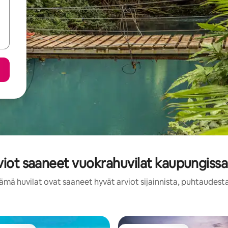
viot saaneet vuokrahuvilat kaupungissa
ämä huvilat ovat saaneet hyvät arviot sijainnista, puhtaudest