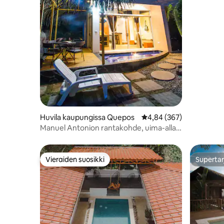
Huvila kaupungissa Quepos
Keskimääräinen arvio 4,
4,84 (367)
Manuel Antonion rantakohde, uima-allas,
2 makuuhuonetta
Vieraiden suosikki
Supertar
Vieraiden suosikki
Supertar