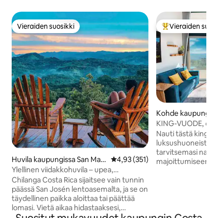
Vieraiden suosikki
Vieraiden suosi
Vieraiden suosikki
Vieraiden suosik
Kohde kaupungiss
KING-VUODE, delu
HillView, viheralue
Nauti tästä king-v
luksushuoneistosta
tarvitsemasi nauti
Huvila kaupungissa San Mat
Keskimääräinen arvio 4,93/5, 35
4,93 (351)
majoittumiseen. Se
eo
Ylellinen viidakkohuvila – upea,
erinomaisella paik
yksityinen, rauhallinen
Chilanga Costa Rica sijaitsee vain tunnin
olevasi kaukana ka
päässä San Josén lentoasemalta, ja se on
ostoskeskuksia, rav
täydellinen paikka aloittaa tai päättää
Tulet ihastumaan 
lomasi. Vietä aikaa hidastaaksesi,
yksityiskohtaan, j
rentoutuaksesi ja luodaksesi uudelleen
Giulion toimesta. 