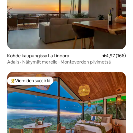
Kohde kaupungissa La Lindora
Keskimääräinen
4,97 (166)
Adalis · Näkymät merelle · Monteverden pilvimetsä
Vieraiden suosikki
Vieraiden suosikkien parhaimmistoa