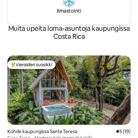
Ilmastointi
Muita upeita loma-asuntoja kaupungissa
Costa Rica
Vieraiden suosikki
Vieraiden suosikkien parhaimmistoa
Kohde kaupungissa Santa Teresa
Keskimäärä
5 (19)
Casa Terra – Moderni talo merinäköalalla