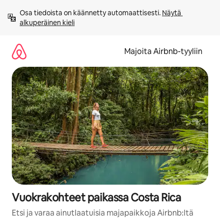
Jätä
Osa tiedoista on käännetty automaattisesti. 
Näytä 
sisältö
alkuperäinen kieli
väliin
Majoita Airbnb-tyyliin
Vuokrakohteet paikassa Costa Rica
Etsi ja varaa ainutlaatuisia majapaikkoja Airbnb:ltä