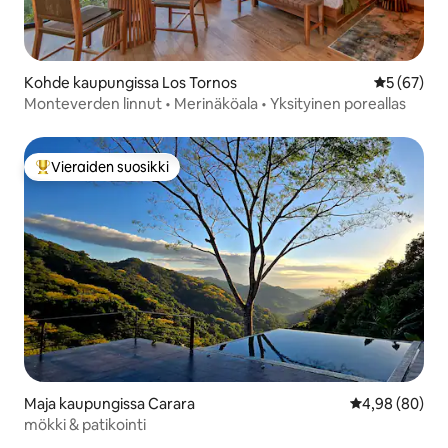
Kohde kaupungissa Los Tornos
Keskimäärä
5 (67)
Monteverden linnut • Merinäköala • Yksityinen poreallas
Vieraiden suosikki
Vieraiden suosikkien parhaimmistoa
Maja kaupungissa Carara
Keskimääräine
4,98 (80)
mökki & patikointi