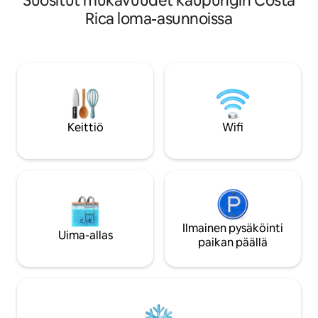
Suositut mukavuudet kaupungin Costa
yhteyden luontoon. Ceibo on yksityinen,
arkkitehti, joka r
Rica loma-asunnoissa
tilava ylellinen huvilamme, jossa on
kutsuvien tilojen 
kaksinkertainen majoitus. Tarjoamme
valoisa ja viihtyisä,
uima-altaan, josta on uskomattomat
ikkunat, jotka pää
näkymät, viidakkojoogaa ja 10 km
luonnonvaloa ja ta
kävelyreittejä. Erittäin nopean
henkeäsalpaavan 
250 Mbit/s:n Starlink-wifin ansiosta voit
maaseudulle.
”työskennellä viidakossa”. Kokkimme
tarjoavat sinulle upeita aterioita, jotka on
Keittiö
Wifi
valmistettu paikallisista ja
maatilatuotteista. Tule käymään!
Ilmainen pysäköinti
Uima-allas
paikan päällä