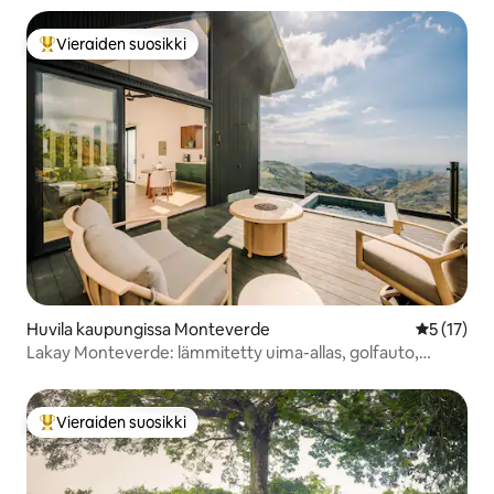
Vieraiden suosikki
Vieraiden suosikkien parhaimmistoa
Huvila kaupungissa Monteverde
Keskimäärä
5 (17)
Lakay Monteverde: lämmitetty uima-allas, golfauto,
aamiainen
Vieraiden suosikki
Vieraiden suosikkien parhaimmistoa