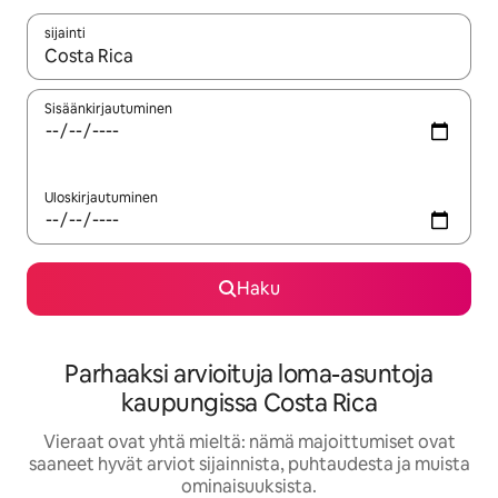
sijainti
Kun tulokset ovat saatavilla, navigoi ylös- ja alas-nuolinäppäimi
Sisäänkirjautuminen
Uloskirjautuminen
Haku
Parhaaksi arvioituja loma-asuntoja
kaupungissa Costa Rica
Vieraat ovat yhtä mieltä: nämä majoittumiset ovat
saaneet hyvät arviot sijainnista, puhtaudesta ja muista
ominaisuuksista.