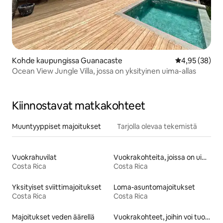
Kohde kaupungissa Guanacaste
Keskimääräine
4,95 (38)
Ocean View Jungle Villa, jossa on yksityinen uima-allas
Kiinnostavat matkakohteet
Muuntyyppiset majoitukset
Tarjolla olevaa tekemistä
Vuokrahuvilat
Vuokrakohteita, joissa on uima-allas
Costa Rica
Costa Rica
Yksityiset sviittimajoitukset
Loma-asuntomajoitukset
Costa Rica
Costa Rica
Majoitukset veden äärellä
Vuokrakohteet, joihin voi tuoda lemmikin