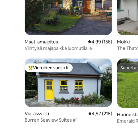
Maatilamajoitus
Keskimääräinen arvio 4,
4,99 (156)
Mökki
Viihtyisä majapaikka luomutilalla
The That
Vieraiden suosikki
Supertar
Vieraiden suosikkien parhaimmistoa
Supertar
Vierassviitti
Keskimääräinen arvio 4,
4,97 (218)
Huoneist
Burren Seaview Suites #1
Emerald 