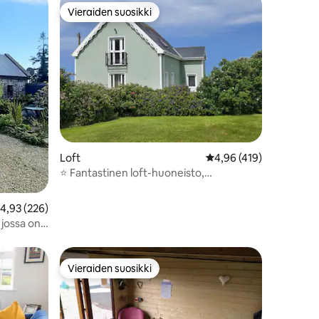
Vieraiden suosikki
istoa
Vieraiden suosikki
Loft
Keskimääräinen arvio 4
4,96 (419)
⭐️ Fantastinen loft-huoneisto,
henkeäsalpaavat näkymät ⭐️
eskimääräinen arvio 4,93/5, 226 arvostelua
4,93 (226)
 jossa on
Vieraiden suosikki
istoa
Vieraiden suosikki