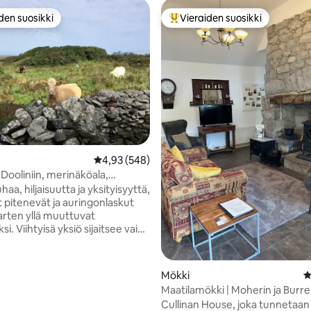
den suosikki
Vieraiden suosikki
n suosikkien parhaimmistoa
Vieraiden suosikkien parhaimm
99/5, 351 arvostelua
Keskimääräinen arvio 4,93/5, 548 arvostelua
4,93 (548)
Dooliniin, merinäköala,
n yksityisyys.
aa, hiljaisuutta ja yksityisyyttä,
t pitenevät ja auringonlaskut
arten yllä muuttuvat
. Viihtyisä yksiö sijaitsee vain
 minuutin ajomatkan päässä
 ja Lisdoonvarnasta, joissa on
ä pubeja, musiikkia ja hienoa
Mökki
K
lemme lähellä Moherin kallioita,
Maatilamökki | Moherin ja Burre
yvät kohteestamme, ja
kallioalueet
Cullinan House, joka tunnetaa
e on täydellinen Irlannin