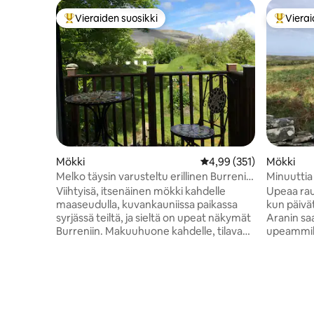
Vieraiden suosikki
Vierai
Vieraiden suosikkien parhaimmistoa
Vieraide
Mökki
Keskimääräinen arvio 4,
4,99 (351)
Mökki
Melko täysin varusteltu erillinen Burrenin
Minuuttia 
piilopaikka
täydelline
Viihtyisä, itsenäinen mökki kahdelle
Upeaa rauh
maaseudulla, kuvankauniissa paikassa
kun päivä
syrjässä teiltä, ja sieltä on upeat näkymät
Aranin sa
Burreniin. Makuuhuone kahdelle, tilava
upeammiksi
suihkuhuone, viihtyisä olohuone ja täysin
kymmenen
varustettu keittiö, joka sopii täydellisesti
Doolinista
aterian tai kahden valmistamiseen.
perinteisi
Helposti pääsee (sinulla on ehdottomasti
ruokaa. O
oltava oma kulkuväline) kaikkiin Burrenin
jotka näk
nähtävyyksiin sekä Galwayhin,
sijaintimm