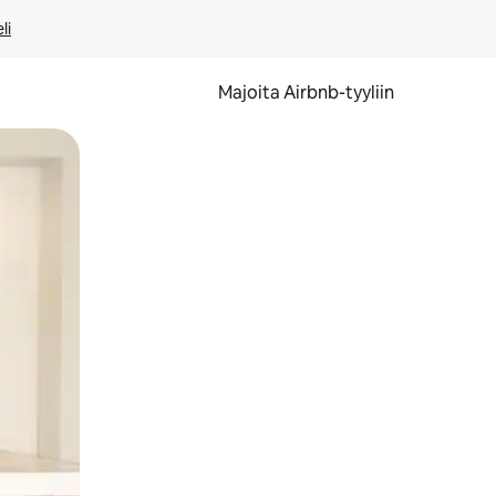
li
Majoita Airbnb-tyyliin