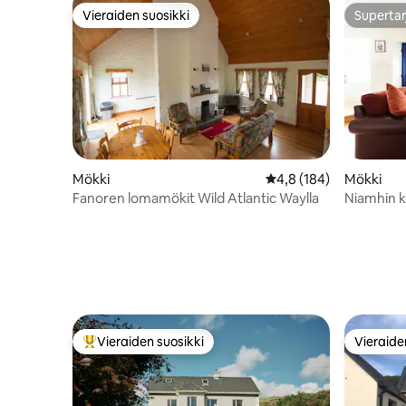
Vieraiden suosikki
Supertar
Vieraiden suosikki
Supertar
Mökki
Keskimääräinen arvio 4
4,8 (184)
Mökki
Fanoren lomamökit Wild Atlantic Waylla
Niamhin k
sydämess
Vieraiden suosikki
Vieraide
Vieraiden suosikkien parhaimmistoa
Vieraide