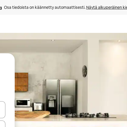
Osa tiedoista on käännetty automaattisesti. 
Näytä alkuperäinen kie
-nuolinäppäimillä tai tutustu koskettamalla tai pyyhkäisemällä.