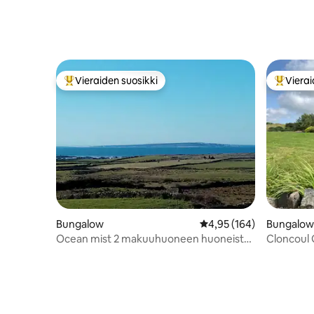
Vieraiden suosikki
Vierai
Vieraiden suosikkien parhaimmistoa
Vieraide
Bungalow
Keskimääräinen arvio 4,
4,95 (164)
Bungalow
Ocean mist 2 makuuhuoneen huoneisto
Cloncoul
Näkymä merelle Doolin.