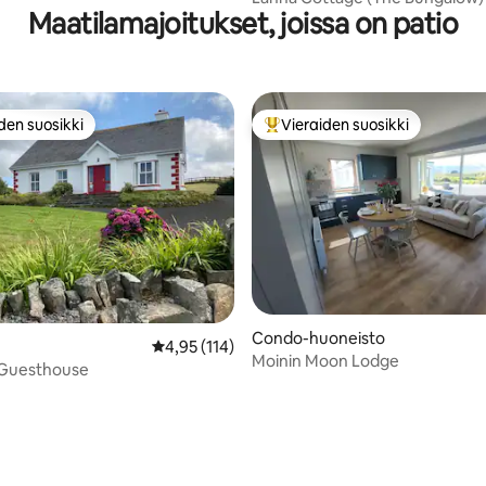
Maatilamajoitukset, joissa on patio
den suosikki
Vieraiden suosikki
n suosikkien parhaimmistoa
Vieraiden suosikkien parhaimm
Condo-huoneisto
95/5, 164 arvostelua
Keskimääräinen arvio 4,95/5, 114 arvostelua
4,95 (114)
Moinin Moon Lodge
 Guesthouse