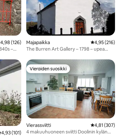
eskimääräinen arvio 4,98/5, 126 arvostelua
4,98 (126)
Majapaikka
Keskimääräinen arvio 4
4,95 (216)
840s –
The Burren Art Gallery – 1798 – upea
entinen kirkko
Vieraiden suosikki
Vieraiden suosikki
Vierassviitti
Keskimääräinen arvio 4
4,81 (307)
4 makuuhuoneen sviitti Doolinin kylän
eskimääräinen arvio 4,93/5, 101 arvostelua
4,93 (101)
keskustassa.