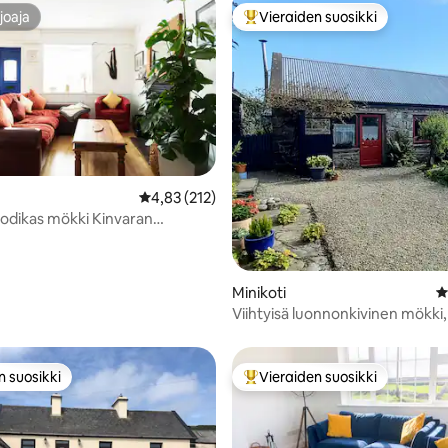
joaja
Vieraiden suosikki
joaja
Vieraiden suosikkien parhaimm
,8/5, 184 arvostelua
Keskimääräinen arvio 4,83/5, 212 arvostelua
4,83 (212)
odikas mökki Kinvaran
ä.
Minikoti
K
Viihtyisä luonnonkivinen mökki,
erittäin nopea Wi-Fi
n suosikki
Vieraiden suosikki
n suosikki
Vieraiden suosikkien parhaimm