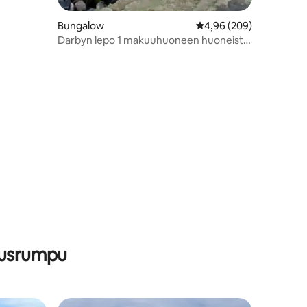
Bungalow
Keskimääräinen arvio 4
4,96 (209)
Darbyn lepo 1 makuuhuoneen huoneisto.
Doolin Co. Clare
vausrumpu