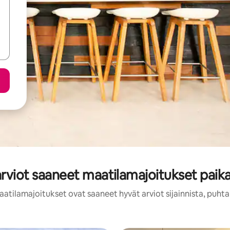
arviot saaneet maatilamajoitukset paika
atilamajoitukset ovat saaneet hyvät arviot sijainnista, puht