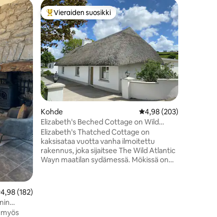
Vierassvii
Vieraiden suosikki
Viera
istoa
Vieraiden suosikkien parhaimmistoa
Vieraid
"The Gar
Autotalli
viihtyisä
muunnos. Tila on pieni! Vuod
normaali
PIENI! k
Erinomain
ranta ova
kävelyma
kallioista. Vaikka majoitamm
Kohde
Keskimääräinen arvio 4
4,98 (203)
mielellä
yhdeksi y
Elizabeth's Beched Cottage on Wild
toivoneet
Atlantic Way
Elizabeth's Thatched Cottage on
kaksi yöt
kaksisataa vuotta vanha ilmoitettu
on paljon
rakennus, joka sijaitsee The Wild Atlantic
rentoutu
Wayn maatilan sydämessä. Mökissä on
kolme makuuhuonetta, kylpyhuone,
olohuone ja keittiö, josta on upeat
näkymät Shannon-joelle. 30 minuutin
eskimääräinen arvio 4,98/5, 182 arvostelua
4,98 (182)
ajomatkan päässä Adare Manorista ja
nin
Ballybunion Golf Clubista, Limerick
n myös
Greenwaystä ja tunnin päässä Killarneyn