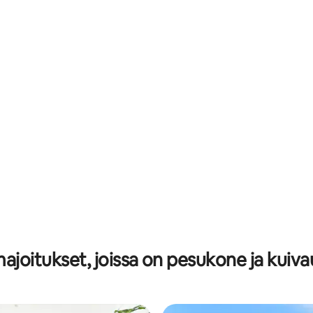
98/5, 156 arvostelua
ajoitukset, joissa on pesukone ja kui