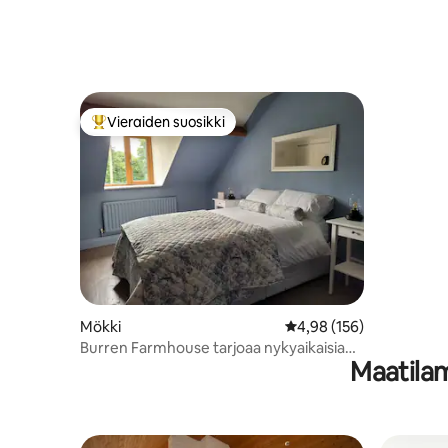
Vieraiden suosikki
Vieraiden suosikkien parhaimmistoa
Mökki
Keskimääräinen arvio 4,
4,98 (156)
Burren Farmhouse tarjoaa nykyaikaisia
Maatilam
mukavuuksia ja vanhan maailman
viehätystä.