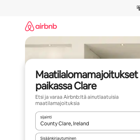
Jätä
sisältö
väliin
Maatilalomamajoitukset
paikassa Clare
Etsi ja varaa Airbnb:ltä ainutlaatuisia
maatilamajoituksia
sijainti
Kun tulokset ovat saatavilla, navigoi ylös- ja alas
Sisäänkirjautuminen