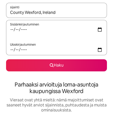
sijainti
Kun tulokset ovat saatavilla, navigoi ylös- ja alas-nuolinäppäimi
Sisäänkirjautuminen
Uloskirjautuminen
Haku
Parhaaksi arvioituja loma-asuntoja
kaupungissa Wexford
Vieraat ovat yhtä mieltä: nämä majoittumiset ovat
saaneet hyvät arviot sijainnista, puhtaudesta ja muista
ominaisuuksista.