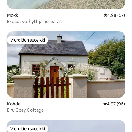
Mökki
Keskimääräine
4,98 (57)
Executive-hytti ja poreallas
Vieraiden suosikki
Vieraiden suosikki
Kohde
Keskimääräine
4,97 (96)
Éiru Cosy Cottage
Vieraiden suosikki
Vieraiden suosikki