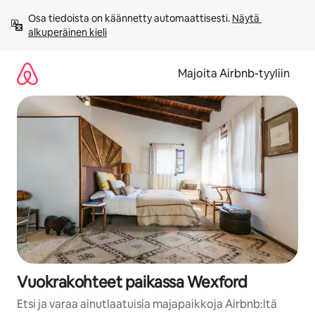
Jätä
Osa tiedoista on käännetty automaattisesti. 
Näytä 
sisältö
alkuperäinen kieli
väliin
Majoita Airbnb-tyyliin
Vuokrakohteet paikassa Wexford
Etsi ja varaa ainutlaatuisia majapaikkoja Airbnb:ltä