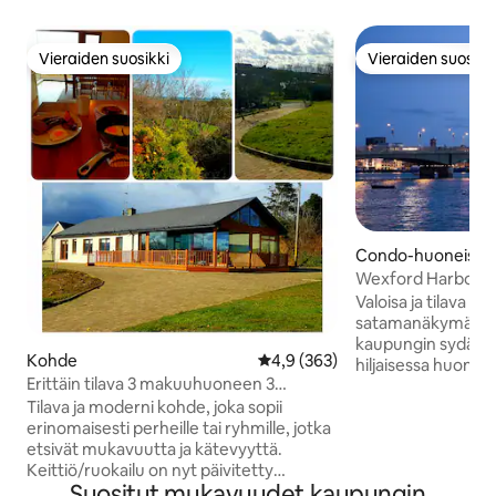
Vieraiden suosikki
Vieraiden suosikk
Vieraiden suosikki
Vieraiden suosikk
Condo-huoneisto
Wexford Harbour 
holiday base
Valoisa ja tilava h
satamanäkymät, a
kaupungin sydämessä. Se si
Kohde
Keskimääräinen arvio 4,9/5, 36
4,9 (363)
hiljaisessa huoneis
Erittäin tilava 3 makuuhuoneen 3
täydellinen tukiko
kylpyhuonetta Blackwater Villagessa
Kohteessa on kak
Tilava ja moderni kohde, joka sopii
hengen makuuhuon
erinomaisesti perheille tai ryhmille, jotka
kylpyhuonetta, jotk
etsivät mukavuutta ja kätevyyttä.
perheille, ystäville tai
Keittiö/ruokailu on nyt päivitetty
Suositut mukavuudet kaupungin
minuutin kävelyma
vuoteen 2025 ilmastointiin. Blackwater