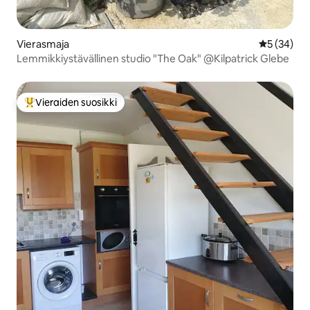
Vierasmaja
Keskimäärä
5 (34)
Lemmikkiystävällinen studio "The Oak" @Kilpatrick Glebe
Vieraiden suosikki
Vieraiden suosikkien parhaimmistoa