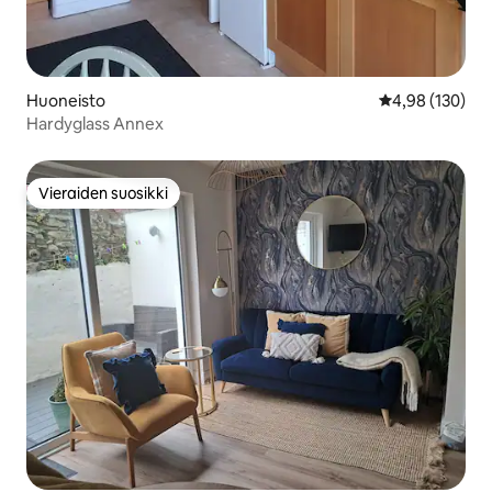
Huoneisto
Keskimääräinen
4,98 (130)
Hardyglass Annex
Vieraiden suosikki
Vieraiden suosikki