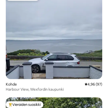
Kohde
Keskimääräine
4,96 (97)
Harbour View, Wexfordin kaupunki
Vieraiden suosikki
Vieraiden suosikkien parhaimmistoa