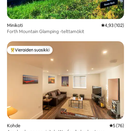
Minikoti
Keskimääräinen
4,93 (102)
Forth Mountain Glamping -telttamökit
Vieraiden suosikki
Vieraiden suosikkien parhaimmistoa
Kohde
Keskimäärä
5 (76)