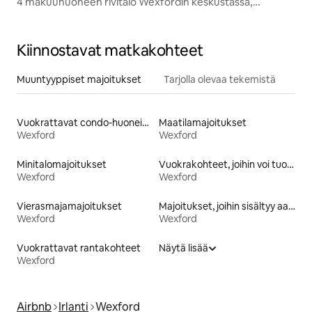
4 makuuhuoneen rivitalo Wexfordin keskustassa,
poreamme.
Kiinnostavat matkakohteet
Muuntyyppiset majoitukset
Tarjolla olevaa tekemistä
Vuokrattavat condo-huoneistot
Maatilamajoitukset
Wexford
Wexford
Minitalomajoitukset
Vuokrakohteet, joihin voi tuoda lemmikin
Wexford
Wexford
Vierasmajamajoitukset
Majoitukset, joihin sisältyy aamiainen
Wexford
Wexford
Vuokrattavat rantakohteet
Näytä lisää
Wexford
Airbnb
Irlanti
Wexford