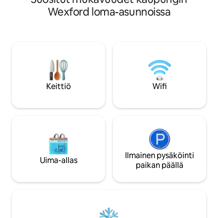
pääkadulta, jolla o
äänestettiin Wexfordin siisteimmäksi
Wexford loma-asunnoissa
kahviloita ja kauppoja. 
kaupungiksi vuosina 2023 ja 2024.
luonnonkauniista kä
Kohteemme on syrjäinen yksityinen 3/4
nopeasta wifistä ja
eekkerin korkealla sijaitseva alue, josta
keittiöstä rentout
on merinäköala, runsaasti
varten.
pysäköintipaikkoja, eikä sitä ole jätetty
huomiotta. Ballyconnigarin ranta 4
minuutin ajomatkan päässä(Curracloe 10
min). Wexfordin kaupunki 20 minuutin
Keittiö
Wifi
ajomatkan päässä. Hotelli, 2 pubia ja
supermarket 4 minuutin kävelymatkan
päässä talosta.
Ilmainen pysäköinti
Uima-allas
paikan päällä