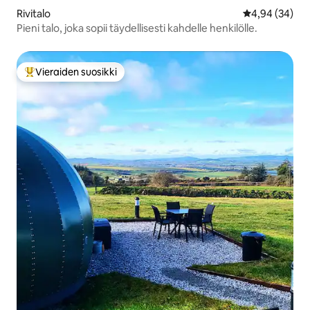
Rivitalo
Keskimääräine
4,94 (34)
Pieni talo, joka sopii täydellisesti kahdelle henkilölle.
Vieraiden suosikki
Vieraiden suosikkien parhaimmistoa