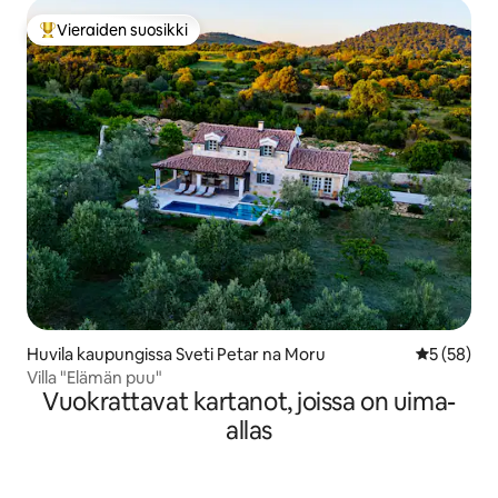
Vieraiden suosikki
Vieraiden suosikkien parhaimmistoa
Huvila kaupungissa Sveti Petar na Moru
Keskimäärä
5 (58)
Villa "Elämän puu"
Vuokrattavat kartanot, joissa on uima-
allas