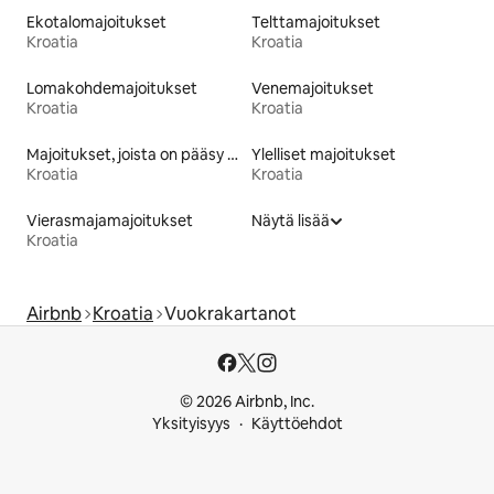
Ekotalomajoitukset
Telttamajoitukset
Kroatia
Kroatia
Lomakohdemajoitukset
Venemajoitukset
Kroatia
Kroatia
Majoitukset, joista on pääsy rannalle
Ylelliset majoitukset
Kroatia
Kroatia
Vierasmajamajoitukset
Näytä lisää
Kroatia
Airbnb
Kroatia
Vuokrakartanot
© 2026 Airbnb, Inc.
Yksityisyys
Käyttöehdot