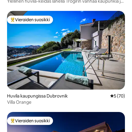
Ylellinen huvila-keidas lähellä Trogirin vanhaa kaupunkia ja
rantaa
Vieraiden suosikki
Vieraiden suosikkien parhaimmistoa
Huvila kaupungissa Dubrovnik
Keskimäärä
5 (70)
Villa Orange
Vieraiden suosikki
Vieraiden suosikkien parhaimmistoa