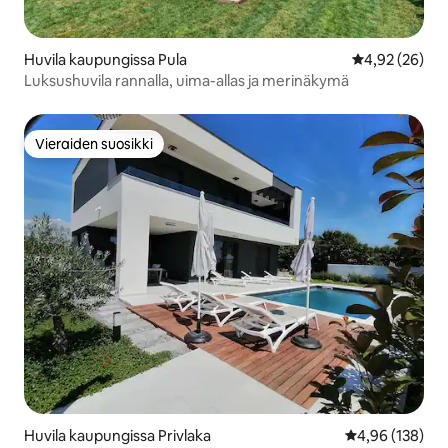
Huvila kaupungissa Pula
Keskimääräine
4,92 (26)
Luksushuvila rannalla, uima-allas ja merinäkymä
Vieraiden suosikki
Vieraiden suosikki
Huvila kaupungissa Privlaka
Keskimääräinen
4,96 (138)