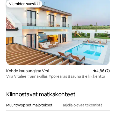
Vieraiden suosikki
Vieraiden suosikki
Kohde kaupungissa Vrsi
Keskimääräin
4,86 (7)
Villa Vitalee #uima-allas #poreallas #sauna #leikkikentta
Kiinnostavat matkakohteet
Muuntyyppiset majoitukset
Tarjolla olevaa tekemistä