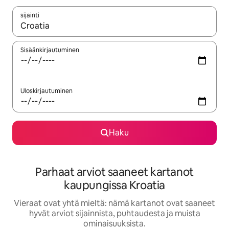
sijainti
Kun tulokset ovat saatavilla, navigoi ylös- ja alas-nuolinäppäimi
Sisäänkirjautuminen
Uloskirjautuminen
Haku
Parhaat arviot saaneet kartanot
kaupungissa Kroatia
Vieraat ovat yhtä mieltä: nämä kartanot ovat saaneet
hyvät arviot sijainnista, puhtaudesta ja muista
ominaisuuksista.