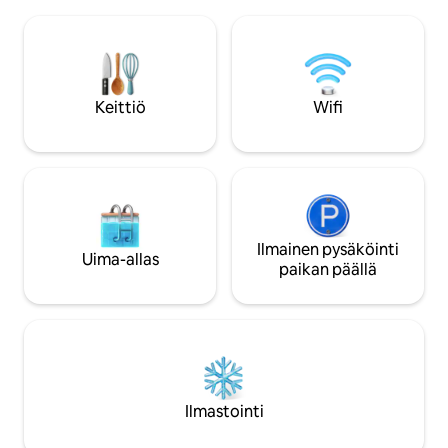
yksityisyyden. Täys
Suuri lämmitetty yksityinen uima-allas,
tyylikkäät sisätila
suuri poreallas 6 hengelle, infrapunasäde
ja sijainnista on h
sauna, yksityinen elokuvateatteri ja
ravintoloihin ja y
pelihuone, biljardihuone, valtava aidattu
rentouttaville aam
ulkoalue, jossa on jalkapallokenttä,
uima-altaalla tai t
Keittiö
Wifi
sulkapallokenttä tai pöytätennispöytä.
kanssa
Ilmainen pysäköinti
Uima-allas
paikan päällä
Ilmastointi