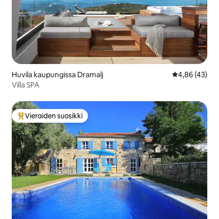
Huvila kaupungissa Dramalj
Keskimääräine
4,86 (43)
Villa SPA
Vieraiden suosikki
Vieraiden suosikkien parhaimmistoa