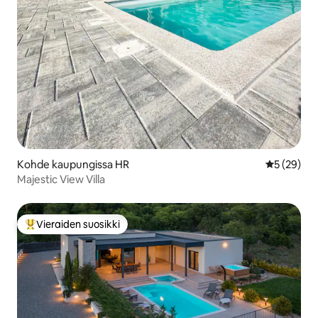
Kohde kaupungissa HR
Keskimäärä
5 (29)
Majestic View Villa
Vieraiden suosikki
Vieraiden suosikkien parhaimmistoa