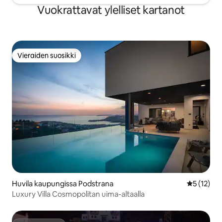
Vuokrattavat ylelliset kartanot
Vieraiden suosikki
Vieraiden suosikki
Huvila kaupungissa Podstrana
Keskimäärä
5 (12)
Luxury Villa Cosmopolitan uima-altaalla