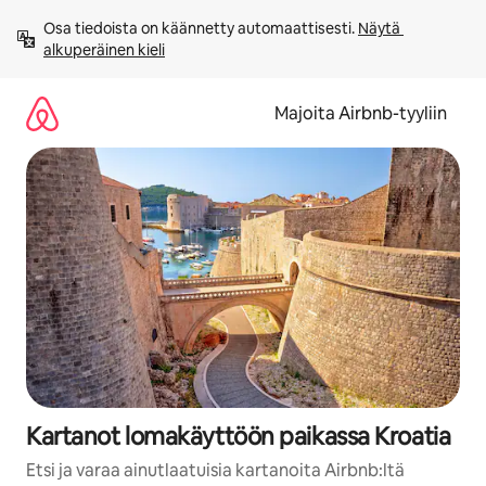
Jätä
Osa tiedoista on käännetty automaattisesti. 
Näytä 
sisältö
alkuperäinen kieli
väliin
Majoita Airbnb-tyyliin
Kartanot lomakäyttöön paikassa Kroatia
Etsi ja varaa ainutlaatuisia kartanoita Airbnb:ltä