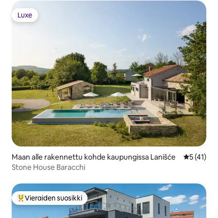
Luxe
Luxe
Maan alle rakennettu kohde kaupungissa Lanišće
Keskimäärä
5 (41)
Stone House Baracchi
Vieraiden suosikki
Vieraiden suosikkien parhaimmistoa