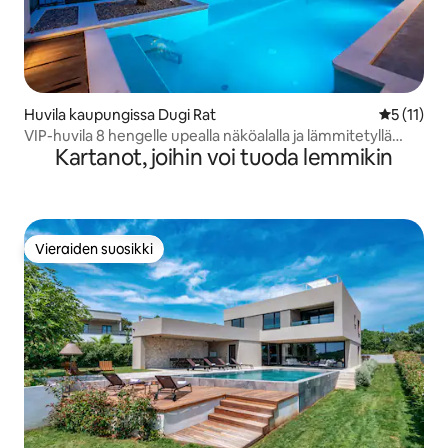
Huvila kaupungissa Dugi Rat
Keskimäärä
5 (11)
VIP-huvila 8 hengelle upealla näköalalla ja lämmitetyllä
Kartanot, joihin voi tuoda lemmikin
uima-altaalla!
Vieraiden suosikki
Vieraiden suosikki