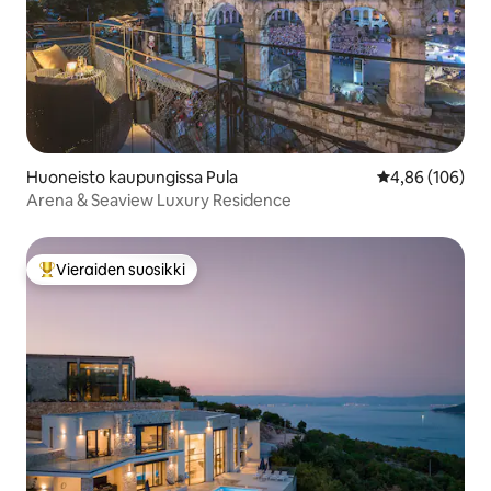
Huoneisto kaupungissa Pula
Keskimääräinen
4,86 (106)
Arena & Seaview Luxury Residence
Vieraiden suosikki
Vieraiden suosikkien parhaimmistoa