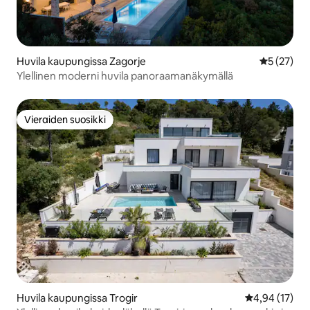
Huvila kaupungissa Zagorje
Keskimäärä
5 (27)
Ylellinen moderni huvila panoraamanäkymällä
Vieraiden suosikki
Vieraiden suosikki
Huvila kaupungissa Trogir
Keskimääräine
4,94 (17)