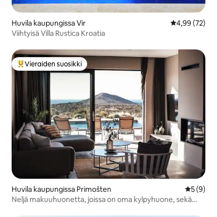
Huvila kaupungissa Vir
Keskimääräine
4,99 (72)
Viihtyisä Villa Rustica Kroatia
Vieraiden suosikki
Vieraiden suosikkien parhaimmistoa
Huvila kaupungissa Primošten
Keskimäär
5 (9)
Neljä makuuhuonetta, joissa on oma kylpyhuone, sekä
yksityinen uima-allas ja merinäköalat