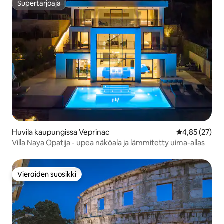
Supertarjoaja
Supertarjoaja
Huvila kaupungissa Veprinac
Keskimääräine
4,85 (27)
Villa Naya Opatija - upea näköala ja lämmitetty uima-allas
Vieraiden suosikki
Vieraiden suosikki