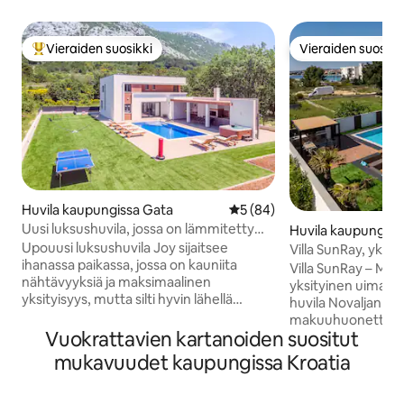
Vieraiden suosikki
Vieraiden suosikk
Vieraiden suosikkien parhaimmistoa
Vieraiden suosikk
Huvila kaupungissa Gata
Keskimääräinen arvio 5/5, 8
5 (84)
Uusi luksushuvila, jossa on lämmitetty
Huvila kaupungiss
uima-allas ja poreallas!
Upouusi luksushuvila Joy sijaitsee
Villa SunRay, yksit
ihanassa paikassa, jossa on kauniita
poreallas ja sauna
Villa SunRay – Mode
nähtävyyksiä ja maksimaalinen
yksityinen uima-allas N
yksityisyys, mutta silti hyvin lähellä
huvila Novaljan sy
kaikkia paikallisia kiinnostavia paikkoja.
makuuhuonetta ja 
Huvila on äskettäin rakennettu
Vuokrattavien kartanoiden suositut
ihanteellinen perhei
maksimaalisen mukavuuden ja
Vierailla on käytö
mukavuudet kaupungissa Kroatia
ylellisyyden takaamiseksi, ja siinä on 4
allas, tilava terass
kylpyhuoneellista makuuhuonetta ja
ruokailutila ja aida
kaikki muut tarvitsemasi mukavuudet.