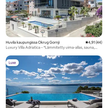
Huvila kaupungissa Okrug Gornji
Keskimääräine
4,91 (44)
Luxury Villa Adriatica – *Lämmitetty uima-allas, sauna,
poreallas*
Luxe
Luxe