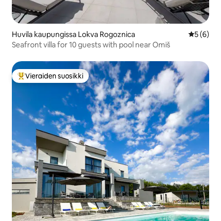
Huvila kaupungissa Lokva Rogoznica
Keskimäär
5 (6)
Seafront villa for 10 guests with pool near Omiš
Vieraiden suosikki
Vieraiden suosikkien parhaimmistoa