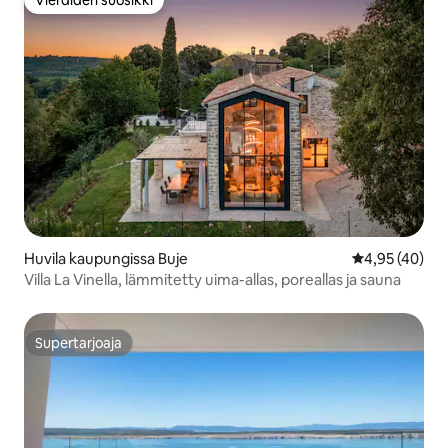
Vieraiden suosikki
Vieraiden suosikki
Huvila kaupungissa Buje
Keskimääräine
4,95 (40)
Villa La Vinella, lämmitetty uima-allas, poreallas ja sauna
Supertarjoaja
Supertarjoaja