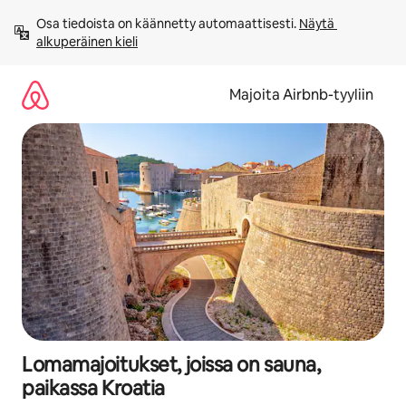
Jätä
Osa tiedoista on käännetty automaattisesti. 
Näytä 
sisältö
alkuperäinen kieli
väliin
Majoita Airbnb-tyyliin
Lomamajoitukset, joissa on sauna,
paikassa Kroatia