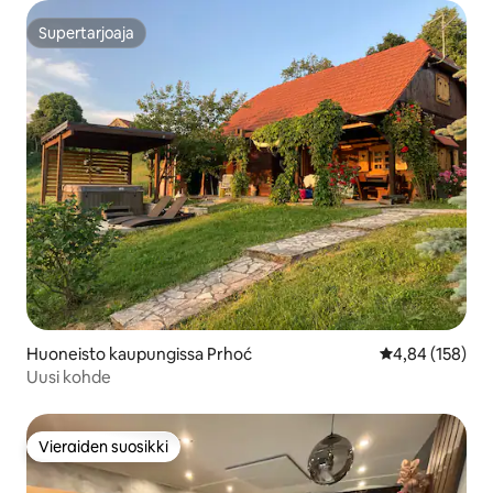
Supertarjoaja
Supertarjoaja
Huoneisto kaupungissa Prhoć
Keskimääräinen
4,84 (158)
Uusi kohde
Vieraiden suosikki
Vieraiden suosikki