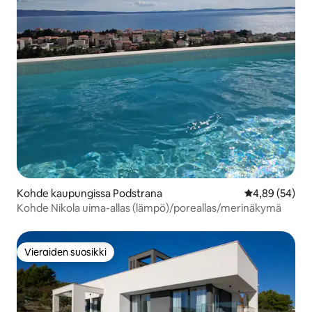
Kohde kaupungissa Podstrana
Keskimääräine
4,89 (54)
Kohde Nikola uima-allas (lämpö)/poreallas/merinäkymä
Vieraiden suosikki
Vieraiden suosikki