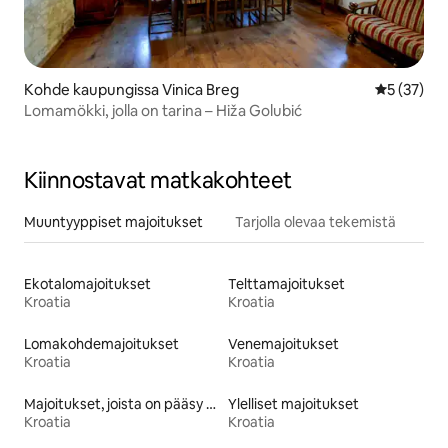
Kohde kaupungissa Vinica Breg
Keskimäärä
5 (37)
Lomamökki, jolla on tarina – Hiža Golubić
Kiinnostavat matkakohteet
Muuntyyppiset majoitukset
Tarjolla olevaa tekemistä
Ekotalomajoitukset
Telttamajoitukset
Kroatia
Kroatia
Lomakohdemajoitukset
Venemajoitukset
Kroatia
Kroatia
Majoitukset, joista on pääsy rannalle
Ylelliset majoitukset
Kroatia
Kroatia