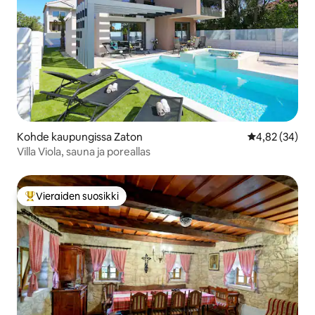
Kohde kaupungissa Zaton
Keskimääräine
4,82 (34)
Villa Viola, sauna ja poreallas
Vieraiden suosikki
Vieraiden suosikkien parhaimmistoa