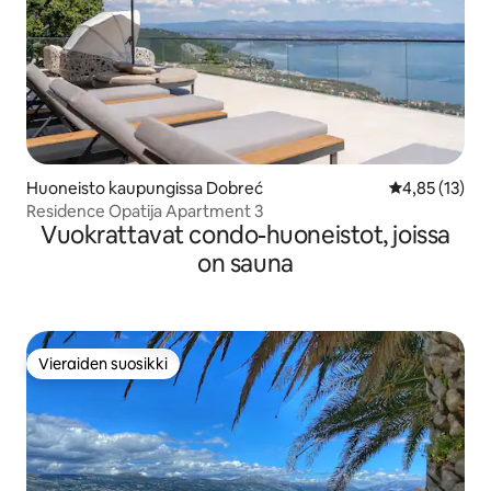
Huoneisto kaupungissa Dobreć
Keskimääräine
4,85 (13)
Residence Opatija Apartment 3
Vuokrattavat condo-huoneistot, joissa
on sauna
Vieraiden suosikki
Vieraiden suosikki