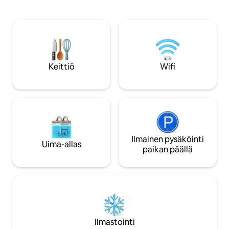
majoittumisestasi. Holiday House Lucija
ensiluokkaista hyv
sijaitsee Kvarnerin lahdella Zavratnican
siinä yhdistyvät ai
yläpuolella Velebitin luonnonpuistossa
arkkitehtuuri ja 
Pohjois-Velebitin kansallispuiston
Vieraiden erittäin 
reunalla. Uusi talo rakennettiin vuonna
Ihanteellinen perhei
2018, 4 km merestä, ja sieltä on upeat
etsivät rentoutta
näkymät Rabin, Pagin, Losinjin ja Cresin
hienostunutta majo
Keittiö
Wifi
saarille.
Ilmainen pysäköinti
Uima-allas
paikan päällä
Ilmastointi