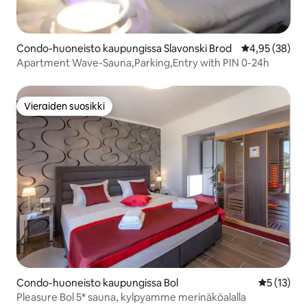
Condo-huoneisto kaupungissa Slavonski Brod
Keskimääräine
4,95 (38)
Apartment Wave-Sauna,Parking,Entry with PIN 0-24h
Vieraiden suosikki
Vieraiden suosikki
Condo-huoneisto kaupungissa Bol
Keskimäärä
5 (13)
Pleasure Bol 5* sauna, kylpyamme merinäköalalla