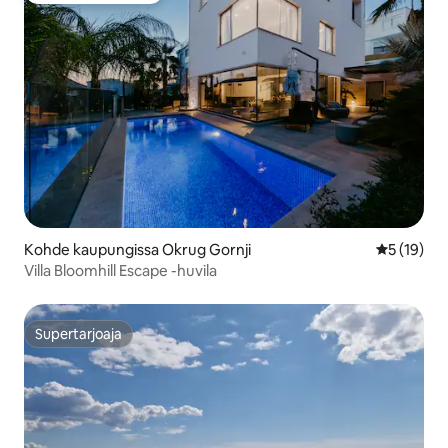
Kohde kaupungissa Okrug Gornji
Keskimäärä
5 (19)
Villa Bloomhill Escape -huvila
Supertarjoaja
Supertarjoaja