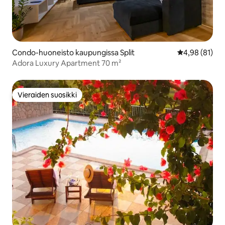
Condo-huoneisto kaupungissa Split
Keskimääräine
4,98 (81)
Adora Luxury Apartment 70 m²
Vieraiden suosikki
Vieraiden suosikki