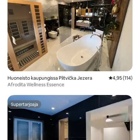
Huoneisto kaupungissa Plitvička Jezera
Keskimääräinen
4,95 (114)
Afrodita Wellness Essence
Supertarjoaja
Supertarjoaja