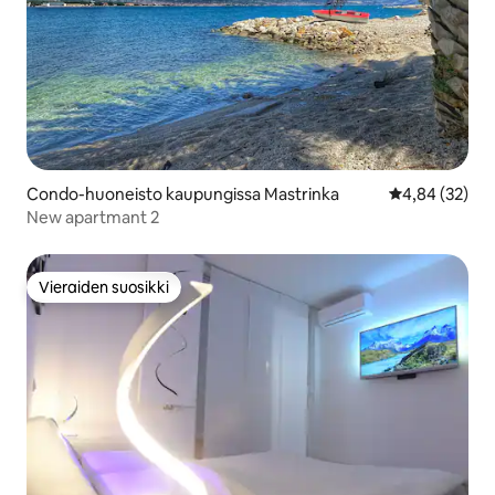
Condo-huoneisto kaupungissa Mastrinka
Keskimääräine
4,84 (32)
New apartmant 2
Vieraiden suosikki
Vieraiden suosikki