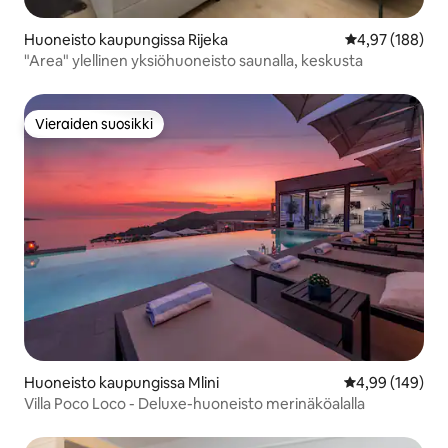
Huoneisto kaupungissa Rijeka
Keskimääräinen
4,97 (188)
"Area" ylellinen yksiöhuoneisto saunalla, keskusta
Vieraiden suosikki
Vieraiden suosikki
Huoneisto kaupungissa Mlini
Keskimääräinen
4,99 (149)
Villa Poco Loco - Deluxe-huoneisto merinäköalalla