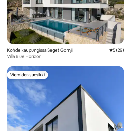
Kohde kaupungissa Seget Gornji
Keskimäärä
5 (29)
Villa Blue Horizon
Vieraiden suosikki
Vieraiden suosikki