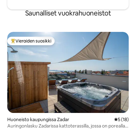
Saunalliset vuokrahuoneistot
Vieraiden suosikki
Vieraiden suosikkien parhaimmistoa
Huoneisto kaupungissa Zadar
Keskimäärä
5 (18)
Auringonlasku Zadarissa kattoterassilla, jossa on poreallas
ja sauna