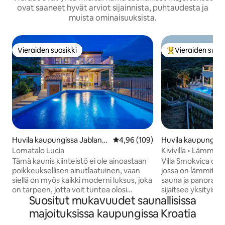
ovat saaneet hyvät arviot sijainnista, puhtaudesta ja
muista ominaisuuksista.
Vieraiden suosikki
Vieraiden suosi
Vieraiden suosikki
Vieraiden suosik
Huvila kaupungissa Jablana
Keskimääräinen arvio 4,96/5, 10
4,96 (109)
Huvila kaupungiss
c
Lomatalo Lucia
Kivivilla • Lämmite
Poreallas • Merinä
Tämä kaunis kiinteistö ei ole ainoastaan
Villa Smokvica on yl
poikkeuksellisen ainutlaatuinen, vaan
jossa on lämmitetty
siellä on myös kaikki moderni luksus, joka
sauna ja panoraa
on tarpeen, jotta voit tuntea olosi
sijaitsee yksityisel
Suositut mukavuudet saunallisissa
enemmän kuin mukavaksi. Sijaitsemme
viinitarhallaan Rog
luonnon helmassa ja tarjoamme kaiken,
Huvila on suunnitelt
majoituksissa kaupungissa Kroatia
mitä tarvitset nauttiaksesi
etsivät täydellistä 