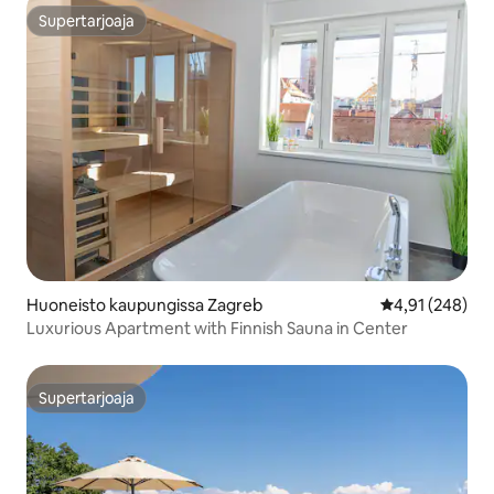
Supertarjoaja
Supertarjoaja
Huoneisto kaupungissa Zagreb
Keskimääräinen
4,91 (248)
Luxurious Apartment with Finnish Sauna in ​​Center
Supertarjoaja
Supertarjoaja