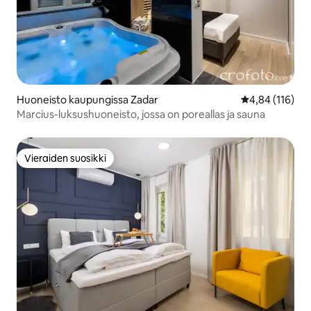
Huoneisto kaupungissa Zadar
Keskimääräinen
4,84 (116)
Marcius-luksushuoneisto, jossa on poreallas ja sauna
Vieraiden suosikki
Vieraiden suosikki