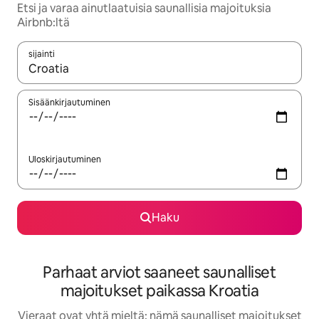
Etsi ja varaa ainutlaatuisia saunallisia majoituksia
Airbnb:ltä
sijainti
Kun tulokset ovat saatavilla, navigoi ylös- ja alas-nuolinäppäimi
Sisäänkirjautuminen
Uloskirjautuminen
Haku
Parhaat arviot saaneet saunalliset
majoitukset paikassa Kroatia
Vieraat ovat yhtä mieltä: nämä saunalliset majoitukset