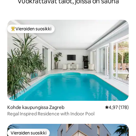
Vuokrattavat talot, joissa on sauna
Vieraiden suosikki
Vieraiden suosikkien parhaimmistoa
Kohde kaupungissa Zagreb
Keskimääräinen
4,97 (178)
Regal Inspired Residence with Indoor Pool
Vieraiden suosikki
Vieraiden suosikki