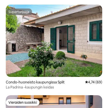
Supertarjoaja
Supertarjoaja
Condo-huoneisto kaupungissa Split
Keskimääräine
4,74 (69)
La Padrina -kaupungin keidas
Vieraiden suosikki
Vieraiden suosikki