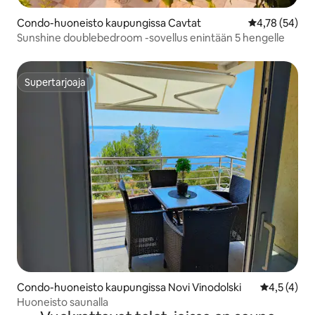
Condo-huoneisto kaupungissa Cavtat
Keskimääräine
4,78 (54)
Sunshine doublebedroom -sovellus enintään 5 hengelle
Supertarjoaja
Supertarjoaja
Condo-huoneisto kaupungissa Novi Vinodolski
Keskimääräi
4,5 (4)
Huoneisto saunalla