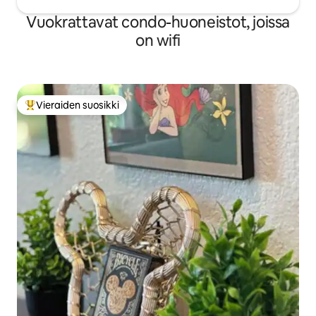
Vuokrattavat condo-huoneistot, joissa
on wifi
Vieraiden suosikki
Vieraiden suosikkien parhaimmistoa