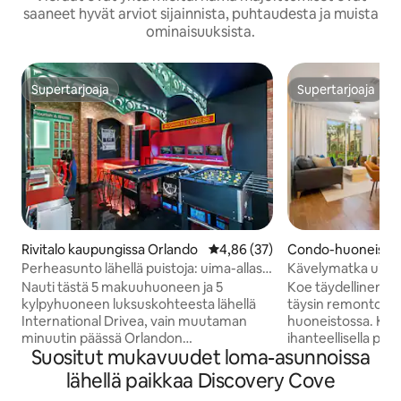
saaneet hyvät arviot sijainnista, puhtaudesta ja muista
ominaisuuksista.
Supertarjoaja
Supertarjoaja
Supertarjoaja
Supertarjoaja
Rivitalo kaupungissa Orlando
Keskimääräinen arvio 4,86/5, 3
4,86 (37)
Condo-huoneisto 
rlando
Perheasunto lähellä puistoja: uima-allas
Kävelymatka uima-a
ja pelihuone!
lähellä OCCC:tä ja
Nauti tästä 5 makuuhuoneen ja 5
Koe täydellinen l
kylpyhuoneen luksuskohteesta lähellä
täysin remontoid
International Drivea, vain muutaman
huoneistossa. Koh
minuutin päässä Orlandon
ihanteellisella pai
Suositut mukavuudet loma-asunnoissa
suosituimmista nähtävyyksistä. 176
kilometrin pääss
neliömetrin tyylikkäässä tilassa on oma
konferenssikesku
lähellä paikkaa Discovery Cove
uima-allas, pelihuone ja teemaan
minuutin päässä Un