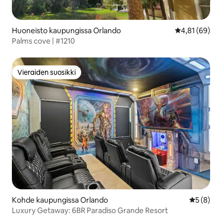
Huoneisto kaupungissa Orlando
Keskimääräine
4,81 (69)
Palms cove | #1210
Vieraiden suosikki
Vieraiden suosikki
Kohde kaupungissa Orlando
Keskimäär
5 (8)
Luxury Getaway: 6BR Paradiso Grande Resort