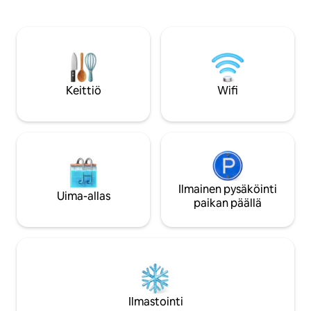
perustuvat makuuhuoneet, jotka
Epic Universesta, j
sopivat täydellisesti lapsille. Rentoudu
yhdistelmän mukav
viihtyisässä olohuoneessa älytelevision
Nauti lomakeskust
ääressä tai kokkaa täysin varustellussa
maailmanluokan Vi
keittiössä. Vierailla on pääsy Clubhousen
jonka mukavuuksii
mukavuuksiin, kuten lomakylän uima-
uima-allas ja por
altaalle ja kuntosalille. Ihanteellinen
jossa on moderni si
Keittiö
Wifi
perheille tai ryhmille, jotka etsivät
perheelle, on ihan
mukavuutta, hauskaa ja ensiluokkaista
Floridan tutkimise
sijaintia lomalleen.
Ilmainen pysäköinti
Uima-allas
paikan päällä
Ilmastointi