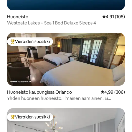
Huoneisto
Keskimääräinen
4,91 (108)
Westgate Lakes + Spa 1 Bed Deluxe Sleeps 4
Vieraiden suosikki
Vieraiden suosikkien parhaimmistoa
Huoneisto kaupungissa Orlando
Keskimääräinen
4,99 (306)
Yhden huoneen huoneisto. Ilmainen aamiainen. Ei
siivousmaksua. Kaksi king-vuodetta
Vieraiden suosikki
Vieraiden suosikkien parhaimmistoa