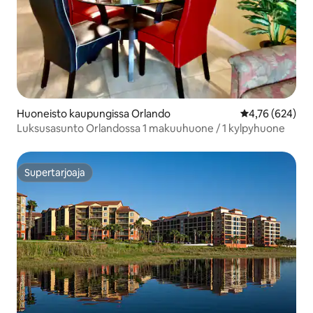
Huoneisto kaupungissa Orlando
Keskimääräinen
4,76 (624)
Luksusasunto Orlandossa 1 makuuhuone / 1 kylpyhuone
Supertarjoaja
Supertarjoaja