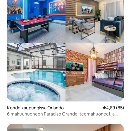
Kohde kaupungissa Orlando
Keskimääräine
4,89 (85)
6 makuuhuoneen Paradiso Grande: teemahuoneet ja
uima-allas