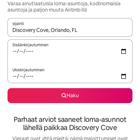
Varaa ainutlaatuisia loma-asuntoja, kodinomaisia
asuntoja ja paljon muuta Airbnb:llä
sijainti
Kun tulokset ovat saatavilla, navigoi ylös- ja alas-nuolinäppäimi
Sisäänkirjautuminen
Uloskirjautuminen
Haku
Parhaat arviot saaneet loma-asunnot
lähellä paikkaa Discovery Cove
Vieraat ovat yhtä mieltä: nämä majoittumiset ovat