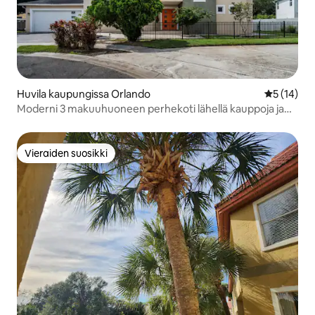
Huvila kaupungissa Orlando
Keskimäärä
5 (14)
Moderni 3 makuuhuoneen perhekoti lähellä kauppoja ja
Disneyä
Vieraiden suosikki
Vieraiden suosikki