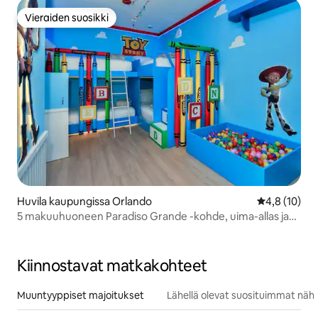
Vieraiden suosikki
Vieraiden suosikki
Huvila kaupungissa Orlando
Keskimääräin
4,8 (10)
5 makuuhuoneen Paradiso Grande -kohde, uima-allas ja
teatteri
Kiinnostavat matkakohteet
Muuntyyppiset majoitukset
Lähellä olevat suosituimmat näh