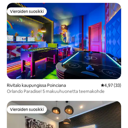
Vieraiden suosikki
Vieraiden suosikki
Rivitalo kaupungissa Poinciana
Keskimääräine
4,97 (33)
Orlando Paradise! 5 makuuhuonetta teemakohde
Vieraiden suosikki
Vieraiden suosikki