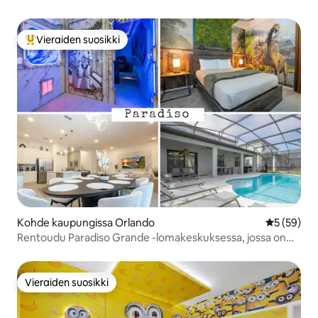
Vieraiden suosikki
Vieraiden suosikkien parhaimmistoa
Kohde kaupungissa Orlando
Keskimäärä
5 (59)
Rentoudu Paradiso Grande -lomakeskuksessa, jossa on
oma uima-allas
Vieraiden suosikki
Vieraiden suosikki