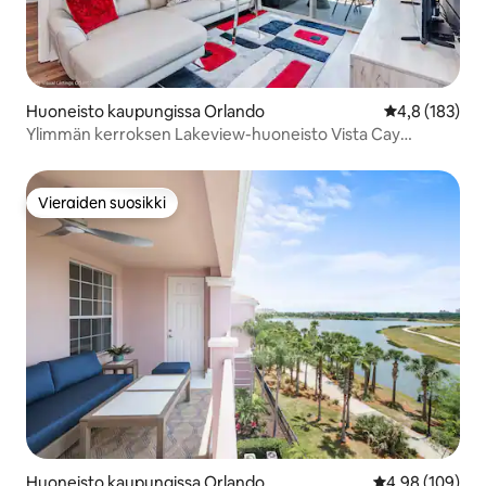
Huoneisto kaupungissa Orlando
Keskimääräine
4,8 (183)
Ylimmän kerroksen Lakeview-huoneisto Vista Cay
Resortissa
Vieraiden suosikki
Vieraiden suosikki
Huoneisto kaupungissa Orlando
Keskimääräinen
4,98 (109)