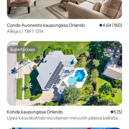
Condo-huoneisto kaupungissa Orlando
Keskimääräinen
4,64 (160)
Allegro | TBFT 1314
Supertarjoaja
Supertarjoaja
Kohde kaupungissa Orlando
Keskimäär
5 (5)
Upea luksuskohtalo muutaman minuutin päässä kaikista
teemapuistoista