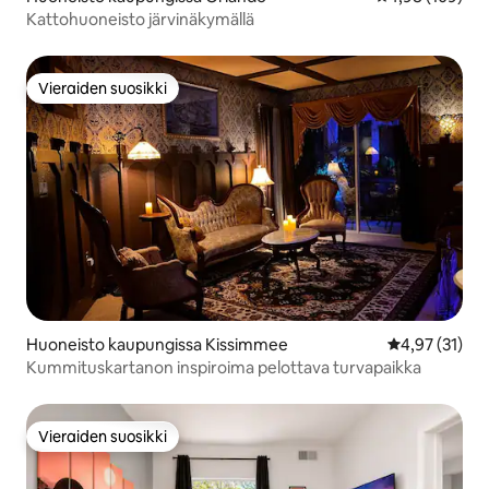
Kattohuoneisto järvinäkymällä
Vieraiden suosikki
Vieraiden suosikki
Huoneisto kaupungissa Kissimmee
Keskimääräine
4,97 (31)
Kummituskartanon inspiroima pelottava turvapaikka
Vieraiden suosikki
Vieraiden suosikki