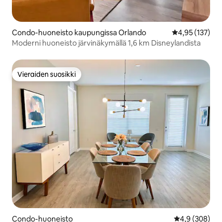
Condo-huoneisto kaupungissa Orlando
Keskimääräinen
4,95 (137)
Moderni huoneisto järvinäkymällä 1,6 km Disneylandista
Vieraiden suosikki
Vieraiden suosikki
Condo-huoneisto
Keskimääräine
4,9 (308)