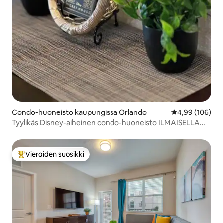
Condo-huoneisto kaupungissa Orlando
Keskimääräinen
4,99 (106)
Tyylikäs Disney-aiheinen condo-huoneisto ILMAISELLA
kuljetuksella!
Vieraiden suosikki
Vieraiden suosikkien parhaimmistoa