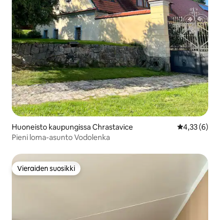
Huoneisto kaupungissa Chrastavice
Keskimääräin
4,33 (6)
Pieni loma-asunto Vodolenka
Vieraiden suosikki
Vieraiden suosikki