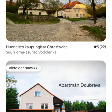
Huoneisto kaupungissa Chrastavice
Keskimäärä
5 (22)
Suuri loma-asunto Vodolenka
Vieraiden suosikki
Vieraiden suosikki