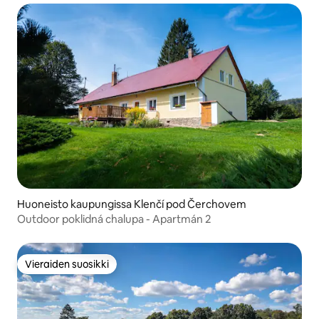
Huoneisto kaupungissa Klenčí pod Čerchovem
Outdoor poklidná chalupa - Apartmán 2
Vieraiden suosikki
Vieraiden suosikki