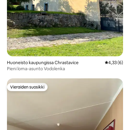
Huoneisto kaupungissa Chrastavice
Keskimääräin
4,33 (6)
Pieni loma-asunto Vodolenka
Vieraiden suosikki
Vieraiden suosikki