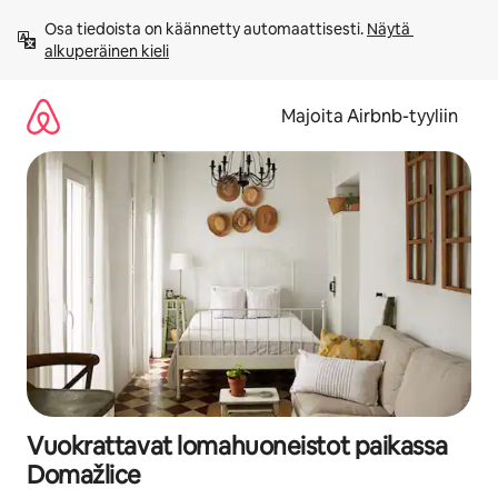
Jätä
Osa tiedoista on käännetty automaattisesti. 
Näytä 
sisältö
alkuperäinen kieli
väliin
Majoita Airbnb-tyyliin
Vuokrattavat lomahuoneistot paikassa
Domažlice