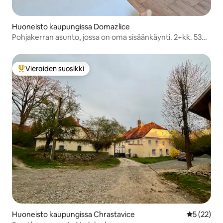
Huoneisto kaupungissa Domazlice
Pohjakerran asunto, jossa on oma sisäänkäynti. 2+kk. 53
m²
Vieraiden suosikki
Vieraiden suosikkien parhaimmistoa
Huoneisto kaupungissa Chrastavice
Keskimäärä
5 (22)