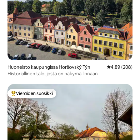
Huoneisto kaupungissa Horšovský Týn
Keskimääräinen
4,89 (208)
Historiallinen talo, josta on näkymä linnaan
Vieraiden suosikki
Vieraiden suosikkien parhaimmistoa