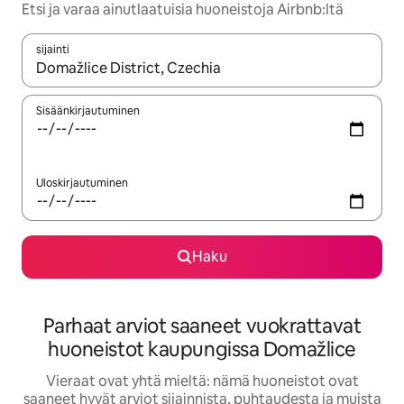
Etsi ja varaa ainutlaatuisia huoneistoja Airbnb:ltä
sijainti
Kun tulokset ovat saatavilla, navigoi ylös- ja alas-nuolinäppäimi
Sisäänkirjautuminen
Uloskirjautuminen
Haku
Parhaat arviot saaneet vuokrattavat
huoneistot kaupungissa Domažlice
Vieraat ovat yhtä mieltä: nämä huoneistot ovat
saaneet hyvät arviot sijainnista, puhtaudesta ja muista