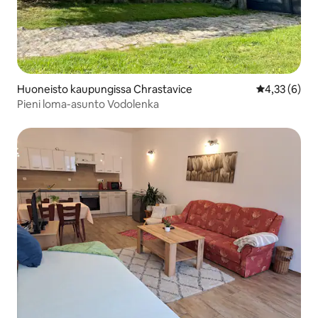
Huoneisto kaupungissa Chrastavice
Keskimääräin
4,33 (6)
Pieni loma-asunto Vodolenka