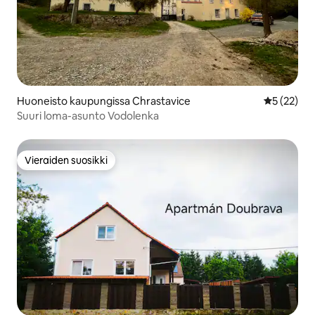
Huoneisto kaupungissa Chrastavice
Keskimäärä
5 (22)
Suuri loma-asunto Vodolenka
Vieraiden suosikki
Vieraiden suosikki