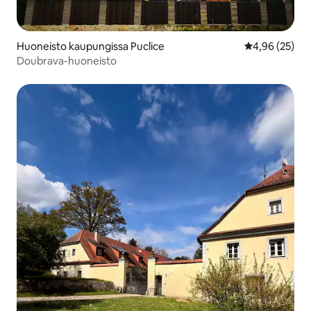
Huoneisto kaupungissa Puclice
Keskimääräine
4,96 (25)
Doubrava-huoneisto