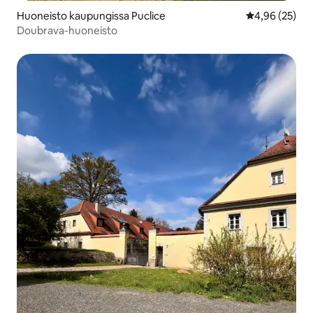
Huoneisto kaupungissa Puclice
Keskimääräine
4,96 (25)
Doubrava-huoneisto