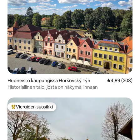
Huoneisto kaupungissa Horšovský Týn
Keskimääräinen
4,89 (208)
Historiallinen talo, josta on näkymä linnaan
Vieraiden suosikki
Vieraiden suosikkien parhaimmistoa