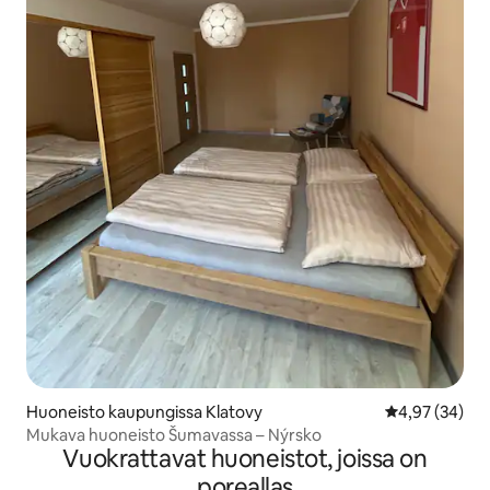
Huoneisto kaupungissa Klatovy
Keskimääräine
4,97 (34)
Mukava huoneisto Šumavassa – Nýrsko
Vuokrattavat huoneistot, joissa on
poreallas