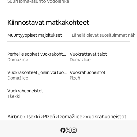
Suuri loma-asunto Vodolenka
Kiinnostavat matkakohteet
Muuntyyppiset majoitukset
Lähellä olevat suosituimmat näh
Perheille sopivat vuokrakohteet
Vuokrattavat talot
Domažlice
Domažlice
Vuokrakohteet, joihin voi tuoda lemmikin
Vuokrahuoneistot
Domažlice
Plzeň
Vuokrahuoneistot
Tšekki
Airbnb
Tšekki
Plzeň
Domažlice
Vuokrahuoneistot