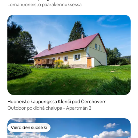
Lomahuoneisto päärakennuksessa
Huoneisto kaupungissa Klenčí pod Čerchovem
Outdoor poklidná chalupa - Apartmán 2
Vieraiden suosikki
Vieraiden suosikki