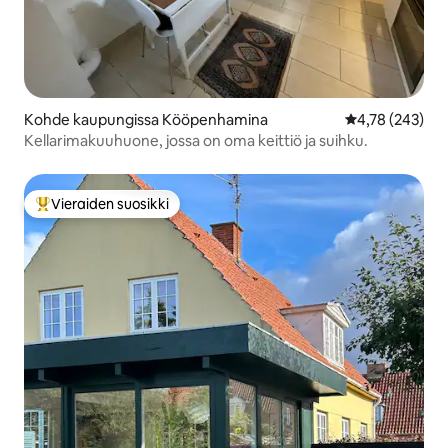
Kohde kaupungissa Kööpenhamina
Keskimääräinen
4,78 (243)
Kellarimakuuhuone, jossa on oma keittiö ja suihku.
Vieraiden suosikki
Vieraiden suosikkien parhaimmistoa