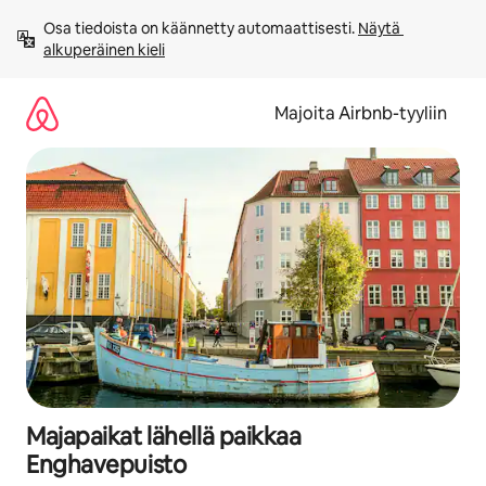
Jätä
Osa tiedoista on käännetty automaattisesti. 
Näytä 
sisältö
alkuperäinen kieli
väliin
Majoita Airbnb-tyyliin
Majapaikat lähellä paikkaa
Enghavepuisto