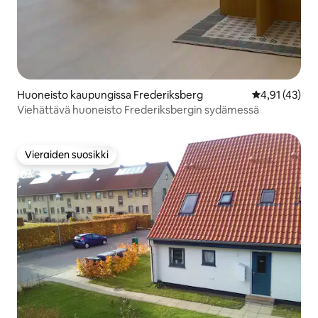
Huoneisto kaupungissa Frederiksberg
Keskimääräine
4,91 (43)
Viehättävä huoneisto Frederiksbergin sydämessä
Vieraiden suosikki
Vieraiden suosikki