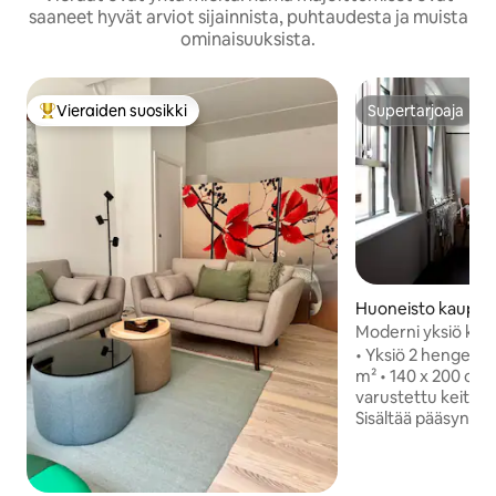
saaneet hyvät arviot sijainnista, puhtaudesta ja muista
ominaisuuksista.
Vieraiden suosikki
Supertarjoaja
Vieraiden suosikkien parhaimmistoa
Supertarjoaja
Huoneisto kaupun
ööpenhamina
Moderni yksiö kah
sydämessä
• Yksiö 2 hengelle
m² • 140 x 200 cm:
varustettu keittiö •
Sisältää pääsyn pai
Joogamatot • Nopea
• Matkatavarasäil
saatavilla (pyynnös