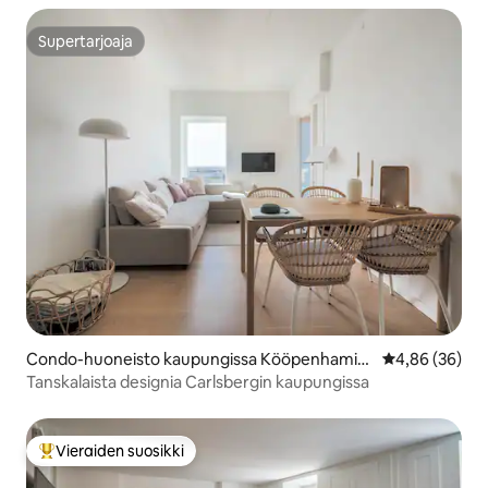
Supertarjoaja
Supertarjoaja
Condo-huoneisto kaupungissa Kööpenhamin
Keskimääräine
4,86 (36)
a
Tanskalaista designia Carlsbergin kaupungissa
Vieraiden suosikki
Vieraiden suosikkien parhaimmistoa