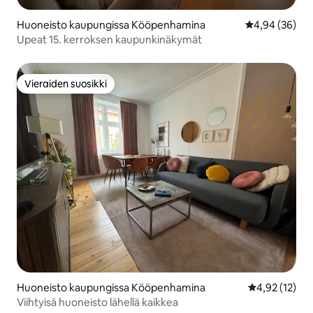
Huoneisto kaupungissa Kööpenhamina
Keskimääräine
4,94 (36)
Upeat 15. kerroksen kaupunkinäkymät
Vieraiden suosikki
Vieraiden suosikki
Huoneisto kaupungissa Kööpenhamina
Keskimääräine
4,92 (12)
Viihtyisä huoneisto lähellä kaikkea