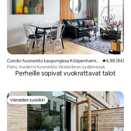
Condo-huoneisto kaupungissa Kööpenhamin
Keskimääräine
4,98 (84)
a
Pieni, moderni huoneisto Vesterbron sydämessä.
Perheille sopivat vuokrattavat talot
Vieraiden suosikki
Vieraiden suosikki