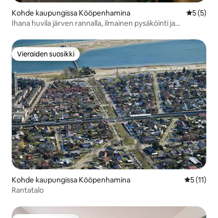
Kohde kaupungissa Kööpenhamina
Keskimäär
5 (5)
Ihana huvila järven rannalla, ilmainen pysäköinti ja
puutarha
Vieraiden suosikki
Vieraiden suosikki
Kohde kaupungissa Kööpenhamina
Keskimäärä
5 (11)
Rantatalo