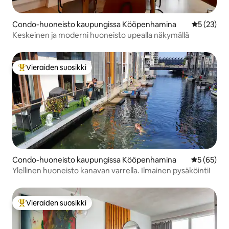
Condo-huoneisto kaupungissa Kööpenhamina
Keskimäärä
5 (23)
Keskeinen ja moderni huoneisto upealla näkymällä
Vieraiden suosikki
Vieraiden suosikkien parhaimmistoa
Condo-huoneisto kaupungissa Kööpenhamina
Keskimäärä
5 (65)
Ylellinen huoneisto kanavan varrella. Ilmainen pysäköinti!
Vieraiden suosikki
Vieraiden suosikkien parhaimmistoa