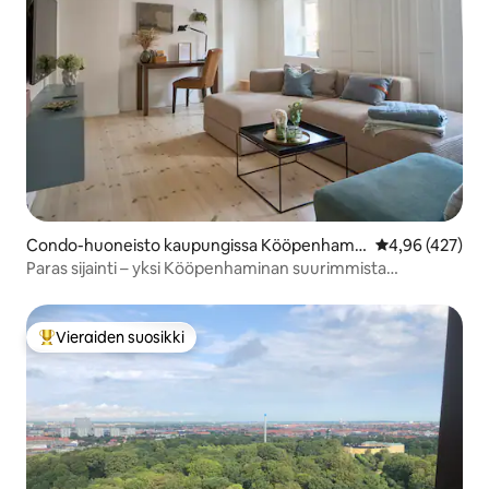
Condo-huoneisto kaupungissa Kööpenhami
Keskimääräinen
4,96 (427)
na
Paras sijainti – yksi Kööpenhaminan suurimmista
kylpyhuoneista
Vieraiden suosikki
Vieraiden suosikkien parhaimmistoa