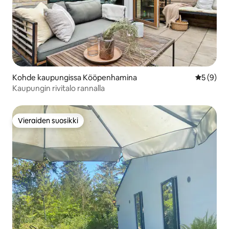
Kohde kaupungissa Kööpenhamina
Keskimäär
5 (9)
Kaupungin rivitalo rannalla
Vieraiden suosikki
Vieraiden suosikki