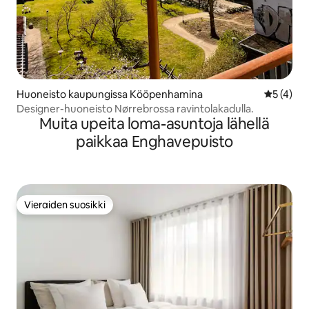
Huoneisto kaupungissa Kööpenhamina
Keskimäär
5 (4)
Designer-huoneisto Nørrebrossa ravintolakadulla.
Muita upeita loma-asuntoja lähellä
paikkaa Enghavepuisto
Vieraiden suosikki
Vieraiden suosikki