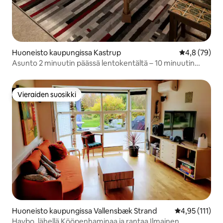
Huoneisto kaupungissa Kastrup
Keskimääräin
4,8 (79)
Asunto 2 minuutin päässä lentokentältä – 10 minuutin
päässä kaupungista
Vieraiden suosikki
Vieraiden suosikki
Huoneisto kaupungissa Vallensbæk Strand
Keskimääräinen
4,95 (111)
Havbo, lähellä Kööpenhaminaa ja rantaa Ilmainen