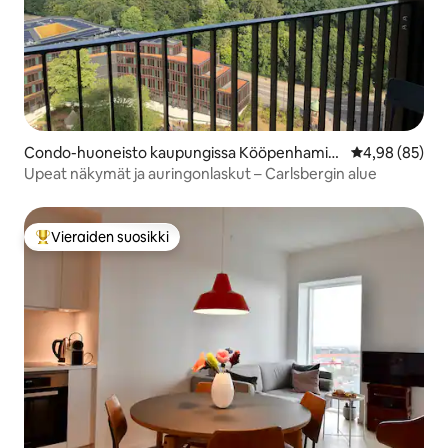
Condo-huoneisto kaupungissa Kööpenhamin
Keskimääräine
4,98 (85)
a
Upeat näkymät ja auringonlaskut – Carlsbergin alue
Vieraiden suosikki
Vieraiden suosikkien parhaimmistoa