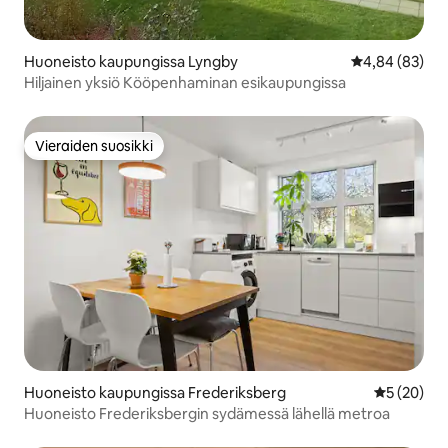
Huoneisto kaupungissa Lyngby
Keskimääräine
4,84 (83)
Hiljainen yksiö Kööpenhaminan esikaupungissa
Vieraiden suosikki
Vieraiden suosikki
Huoneisto kaupungissa Frederiksberg
Keskimäärä
5 (20)
Huoneisto Frederiksbergin sydämessä lähellä metroa