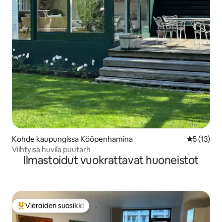
Kohde kaupungissa Kööpenhamina
Keskimäärä
5 (13)
Viihtyisä huvila puutarh
Ilmastoidut vuokrattavat huoneistot
Vieraiden suosikki
Vieraiden suosikkien parhaimmistoa