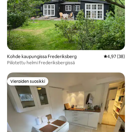
Kohde kaupungissa Frederiksberg
Keskimääräine
4,97 (38)
Piilotettu helmi Frederiksbergissä
Vieraiden suosikki
Vieraiden suosikki