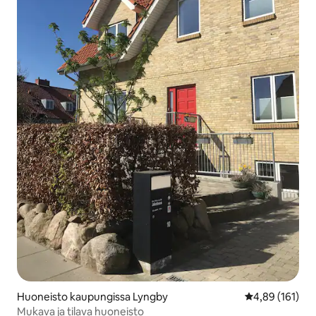
Huoneisto kaupungissa Lyngby
Keskimääräinen
4,89 (161)
Mukava ja tilava huoneisto