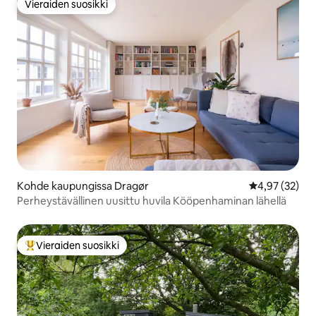
Vieraiden suosikki
Vieraiden suosikki
Kohde kaupungissa Dragør
Keskimääräine
4,97 (32)
Perheystävällinen uusittu huvila Kööpenhaminan lähellä
Vieraiden suosikki
Vieraiden suosikkien parhaimmistoa