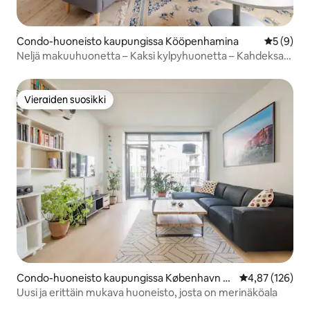
Condo-huoneisto kaupungissa Kööpenhamina
Keskimäär
5 (9)
Neljä makuuhuonetta – Kaksi kylpyhuonetta – Kahdeksan
hengen majoitus
Vieraiden suosikki
Vieraiden suosikki
Condo-huoneisto kaupungissa København S
Keskimääräinen
4,87 (126)
V
Uusi ja erittäin mukava huoneisto, josta on merinäköala