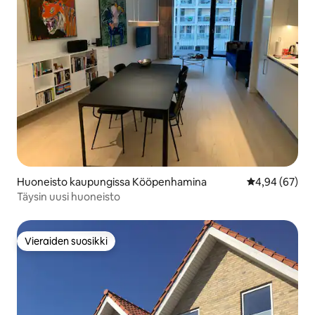
Huoneisto kaupungissa Kööpenhamina
Keskimääräine
4,94 (67)
Täysin uusi huoneisto
Vieraiden suosikki
Vieraiden suosikki