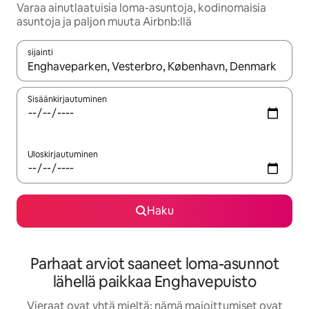
Varaa ainutlaatuisia loma-asuntoja, kodinomaisia
asuntoja ja paljon muuta Airbnb:llä
sijainti
Kun tulokset ovat saatavilla, navigoi ylös- ja alas-nuolinäppäimi
Sisäänkirjautuminen
Uloskirjautuminen
Haku
Parhaat arviot saaneet loma-asunnot
lähellä paikkaa Enghavepuisto
Vieraat ovat yhtä mieltä: nämä majoittumiset ovat