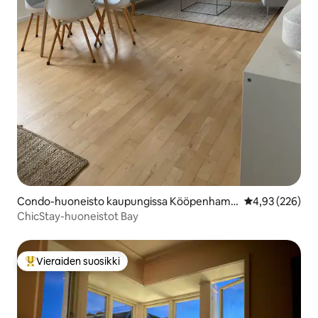
Condo-huoneisto kaupungissa Kööpenhami
Keskimääräinen
4,93 (226)
na
ChicStay-huoneistot Bay
Vieraiden suosikki
Vieraiden suosikkien parhaimmistoa