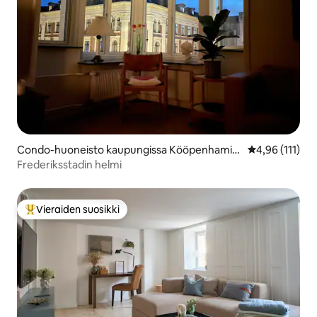
Condo-huoneisto kaupungissa Kööpenhamin
Keskimääräinen
4,96 (111)
a
Frederiksstadin helmi
Vieraiden suosikki
Vieraiden suosikkien parhaimmistoa