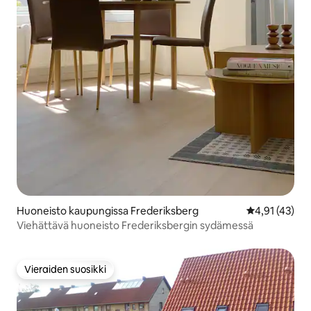
Huoneisto kaupungissa Frederiksberg
Keskimääräine
4,91 (43)
Viehättävä huoneisto Frederiksbergin sydämessä
Vieraiden suosikki
Vieraiden suosikki