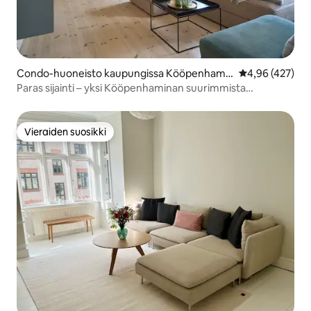
Condo-huoneisto kaupungissa Kööpenhami
Keskimääräinen
4,96 (427)
na
Paras sijainti – yksi Kööpenhaminan suurimmista
kylpyhuoneista
Vieraiden suosikki
Vieraiden suosikki