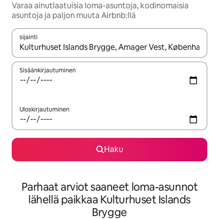
Varaa ainutlaatuisia loma-asuntoja, kodinomaisia
asuntoja ja paljon muuta Airbnb:llä
sijainti
Kun tulokset ovat saatavilla, navigoi ylös- ja alas-nuolinäppäimi
Sisäänkirjautuminen
Uloskirjautuminen
Haku
Parhaat arviot saaneet loma-asunnot
lähellä paikkaa Kulturhuset Islands
Brygge