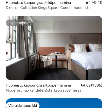
Huoneisto kaupungissa Kööpenhamina
Keskimääräine
4,93 (41)
Dinesen Collection Kings Square Condo -huoneisto
Supertarjoaja
Supertarjoaja
Huoneisto kaupungissa Kööpenhamina
Keskimääräinen a
4,82 (1 886)
Moderni yksiö kahdelle Østerbron sydämessä
Vieraiden suosikki
Vieraiden suosikki