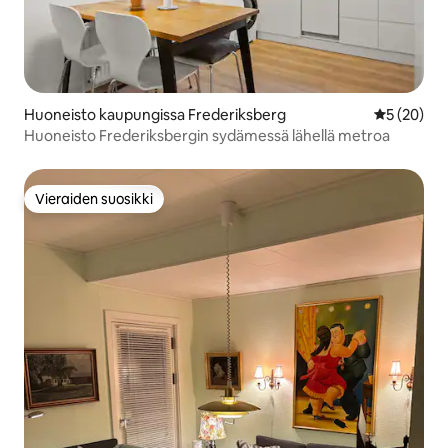
Huoneisto kaupungissa Frederiksberg
Keskimäärä
5 (20)
Huoneisto Frederiksbergin sydämessä lähellä metroa
Vieraiden suosikki
Vieraiden suosikki