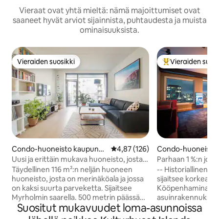
Vieraat ovat yhtä mieltä: nämä majoittumiset ovat
saaneet hyvät arviot sijainnista, puhtaudesta ja muista
ominaisuuksista.
Vieraiden suosikki
Vieraiden suosi
Vieraiden suosikki
Vieraiden suosik
Condo-huoneisto kaupungi
Keskimääräinen arvio 4,87/5, 12
4,87 (126)
Condo-huoneisto 
ssa København SV
ssa Kööpenhamin
Uusi ja erittäin mukava huoneisto, josta
Parhaan 1 %:n jouk
on merinäköala
panoraamanäkymä 
Täydellinen 116 m²:n neljän huoneen
-- Historiallinen 
m², keskustassa
huoneisto, josta on merinäköala ja jossa
sijaitsee korkealla 
on kaksi suurta parveketta. Sijaitsee
Kööpenhaminan k
Myrholmin saarella. 500 metrin päässä
asuinrakennuksess
Suositut mukavuudet loma-asunnoissa
Fisketorvetin ostoskeskuksesta ja 2 km:n
tanskalaisen fyysi
päässä Kööpenhaminan
saajan Niels Bohri