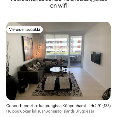
on wifi
Vieraiden suosikki
Vieraiden suosikki
Condo-huoneisto kaupungissa Kööpenhamin
Keskimääräinen
4,91 (133)
a
Huippuluokan luksushuoneisto Islands Bryggessä