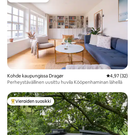
Vieraiden suosikki
Kohde kaupungissa Dragør
Keskimääräine
4,97 (32)
Perheystävällinen uusittu huvila Kööpenhaminan lähellä
Vieraiden suosikki
Vieraiden suosikkien parhaimmistoa