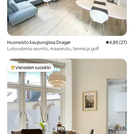
Huoneisto kaupungissa Dragør
Keskimääräine
4,85 (27)
Luksusloma-asunto, maaseutu, tennis ja golf
Vieraiden suosikki
Vieraiden suosikkien parhaimmistoa