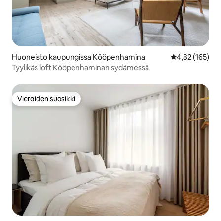
Huoneisto kaupungissa Kööpenhamina
Keskimääräinen
4,82 (165)
Tyylikäs loft Kööpenhaminan sydämessä
Vieraiden suosikki
Vieraiden suosikki