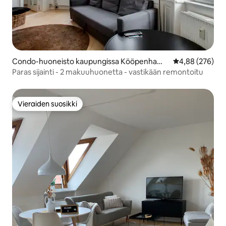
Condo-huoneisto kaupungissa Kööpenhami
Keskimääräinen
4,88 (276)
na
Paras sijainti - 2 makuuhuonetta - vastikään remontoitu
Vieraiden suosikki
Vieraiden suosikki