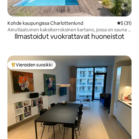
Kohde kaupungissa Charlottenlund
Keskimäärä
5 (31)
Ainutlaatuinen kaksikerroksinen kartano, jossa on sauna ja
Ilmastoidut vuokrattavat huoneistot
uima-allas
Vieraiden suosikki
Vieraiden suosikkien parhaimmistoa