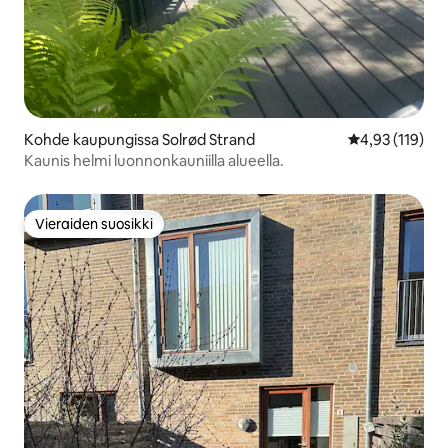
Kohde kaupungissa Solrød Strand
Keskimääräinen
4,93 (119)
Kaunis helmi luonnonkauniilla alueella.
Vieraiden suosikki
Vieraiden suosikki