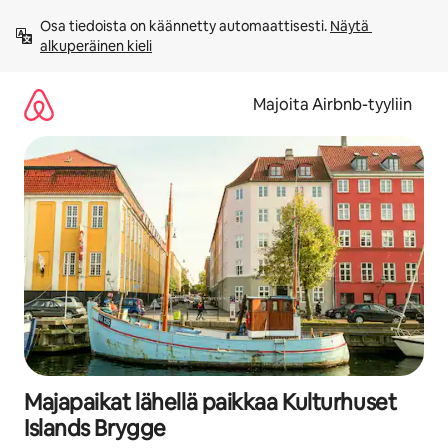
Jätä
Osa tiedoista on käännetty automaattisesti. 
Näytä 
sisältö
alkuperäinen kieli
väliin
Majoita Airbnb-tyyliin
Majapaikat lähellä paikkaa Kulturhuset
Islands Brygge