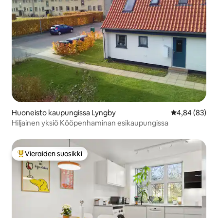
Huoneisto kaupungissa Lyngby
Keskimääräine
4,84 (83)
Hiljainen yksiö Kööpenhaminan esikaupungissa
Vieraiden suosikki
Vieraiden suosikkien parhaimmistoa