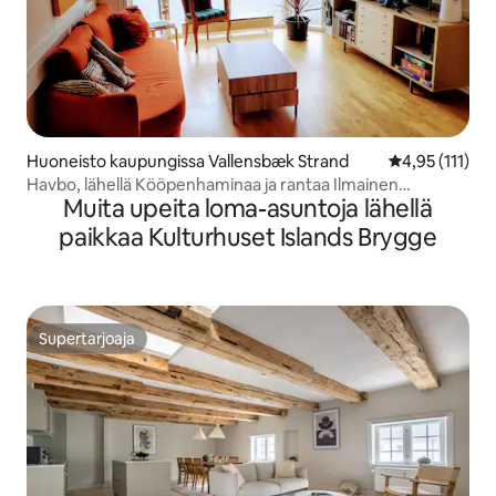
Huoneisto kaupungissa Vallensbæk Strand
Keskimääräinen
4,95 (111)
Havbo, lähellä Kööpenhaminaa ja rantaa Ilmainen
Muita upeita loma-asuntoja lähellä
pysäköinti
paikkaa Kulturhuset Islands Brygge
Supertarjoaja
Supertarjoaja