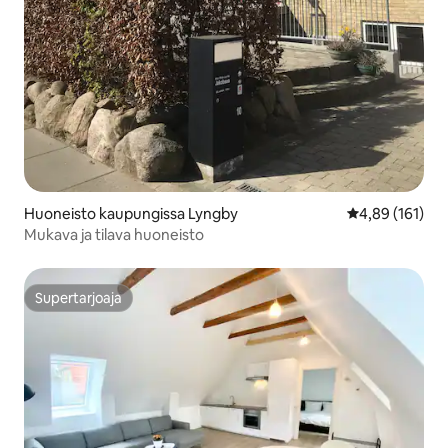
Huoneisto kaupungissa Lyngby
Keskimääräinen
4,89 (161)
Mukava ja tilava huoneisto
Supertarjoaja
Supertarjoaja