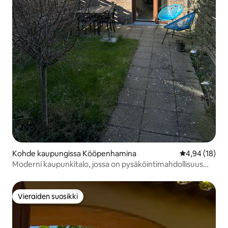
Kohde kaupungissa Kööpenhamina
Keskimääräine
4,94 (18)
Moderni kaupunkitalo, jossa on pysäköintimahdollisuus
lähellä metroa ja satamaa
Vieraiden suosikki
Vieraiden suosikki