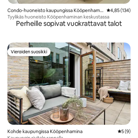
Condo-huoneisto kaupungissa Kööpenhamin
Keskimääräinen
4,85 (134)
a
Tyylikäs huoneisto Kööpenhaminan keskustassa
Perheille sopivat vuokrattavat talot
Vieraiden suosikki
Vieraiden suosikki
Kohde kaupungissa Kööpenhamina
Keskimäär
5 (9)
Kaupungin rivitalo rannalla