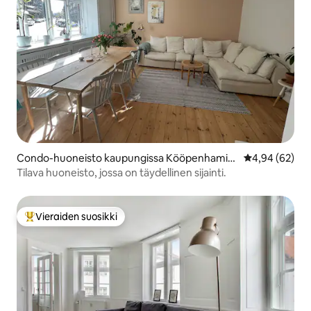
Condo-huoneisto kaupungissa Kööpenhamin
Keskimääräine
4,94 (62)
a
Tilava huoneisto, jossa on täydellinen sijainti.
Vieraiden suosikki
Vieraiden suosikkien parhaimmistoa