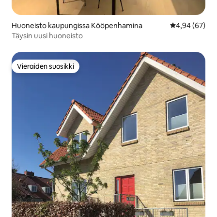
Huoneisto kaupungissa Kööpenhamina
Keskimääräine
4,94 (67)
Täysin uusi huoneisto
Vieraiden suosikki
Vieraiden suosikki