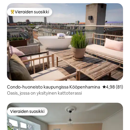
Vieraiden suosikki
Vieraiden suosikkien parhaimmistoa
Condo-huoneisto kaupungissa Kööpenhamina
Keskimääräine
4,98 (81)
Oasis, jossa on yksityinen kattoterassi
Vieraiden suosikki
Vieraiden suosikki