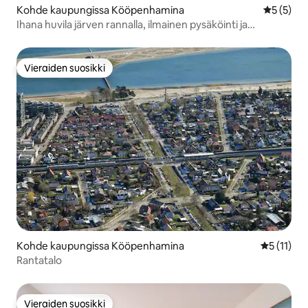
Kohde kaupungissa Kööpenhamina
Keskimäär
5 (5)
Ihana huvila järven rannalla, ilmainen pysäköinti ja
puutarha
Vieraiden suosikki
Vieraiden suosikki
Kohde kaupungissa Kööpenhamina
Keskimäärä
5 (11)
Rantatalo
Vieraiden suosikki