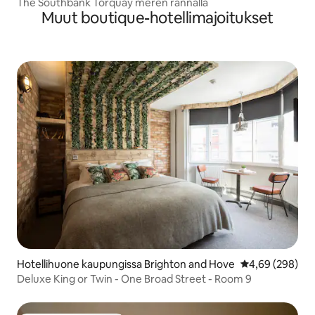
The Southbank Torquay meren rannalla
Muut boutique-hotellimajoitukset
Hotellihuone kaupungissa Brighton and Hove
Keskimääräinen
4,69 (298)
Deluxe King or Twin - One Broad Street - Room 9