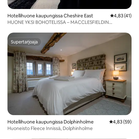
Hotellihuone kaupungissa Cheshire East
Keskimääräine
4,83 (41)
HUONE YKSI BOHOTELISSA – MACCLESFIELDIN
KAUPUNGIN KESKUSTA
Supertarjoaja
Supertarjoaja
Hotellihuone kaupungissa Dolphinholme
Keskimääräine
4,83 (59)
Huoneisto Fleece Innissä, Dolphinholme