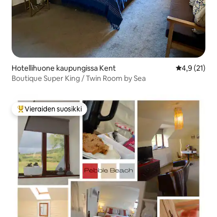
Hotellihuone kaupungissa Kent
Keskimääräin
4,9 (21)
Boutique Super King / Twin Room by Sea
Vieraiden suosikki
Vieraiden suosikkien parhaimmistoa