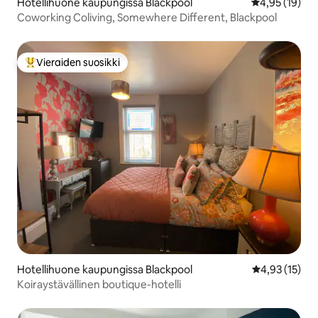
Hotellihuone kaupungissa Blackpool
Keskimääräine
4,95 (19)
Coworking Coliving, Somewhere Different, Blackpool
Vieraiden suosikki
Vieraiden suosikkien parhaimmistoa
Hotellihuone kaupungissa Blackpool
Keskimääräine
4,93 (15)
Koiraystävällinen boutique-hotelli