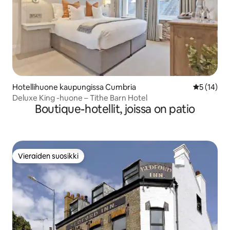
Hotellihuone kaupungissa Cumbria
Keskimäärä
5 (14)
Deluxe King -huone – Tithe Barn Hotel
Boutique-hotellit, joissa on patio
Vieraiden suosikki
Vieraiden suosikki