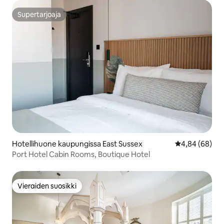
Supertarjoaja
Supertarjoaja
Hotellihuone kaupungissa East Sussex
Keskimääräine
4,84 (68)
Port Hotel Cabin Rooms, Boutique Hotel
Vieraiden suosikki
Vieraiden suosikki