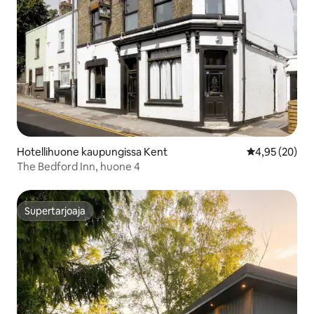
Hotellihuone kaupungissa Kent
Keskimääräine
4,95 (20)
The Bedford Inn, huone 4
Supertarjoaja
Supertarjoaja