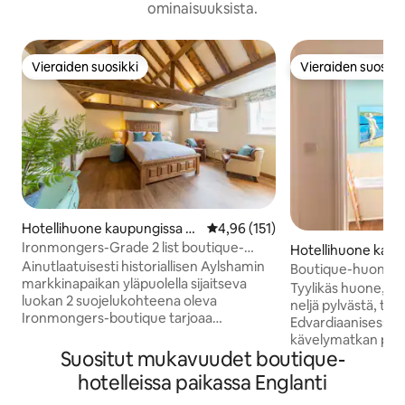
ominaisuuksista.
Vieraiden suosikki
Vieraiden suosikk
Vieraiden suosikki
Vieraiden suosikk
Hotellihuone kaupungissa A
Keskimääräinen arvio 4,96/5, 15
4,96 (151)
ylsham
Ironmongers-Grade 2 list boutique-
Hotellihuone kaup
Confectioners
Ainutlaatuisesti historiallisen Aylshamin
orset
Boutique-huone, j
markkinapaikan yläpuolella sijaitseva
Kävelymatka merel
Tyylikäs huone, jo
luokan 2 suojelukohteena oleva
neljä pylvästä, tait
Ironmongers-boutique tarjoaa
Edvardiaanisessa t
mahdollisuuden rentoutua ja nauttia
kävelymatkan pää
rauhasta vilkkaan kaupungin sydämessä.
Suositut mukavuudet boutique-
kaupungista ja mer
Tulet ihastumaan tämän viehättävän
pariskunnille, jotk
hotelleissa paikassa Englanti
majapaikan tyylikkääseen sisustukseen.
rannikkolomaa, ilm
Majapaikka sijaitsee 5 askeleen päässä