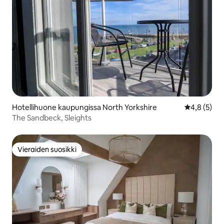
Hotellihuone kaupungissa North Yorkshire
Keskimääräi
4,8 (5)
The Sandbeck, Sleights
Vieraiden suosikki
Vieraiden suosikki