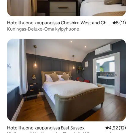
Hotellihuone kaupungissa Cheshire West and Che
Keskimäärä
5 (11)
ster
Kuningas-Deluxe-Oma kylpyhuone
Hotellihuone kaupungissa East Sussex
Keskimääräine
4,92 (12)