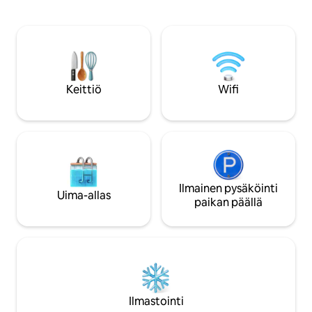
kadun varressa ja 
leipomosta, 5 minuutin päässä Blickling
Tilavassa huonee
Hallista ja 15 mailin päässä rannikosta.
parivuode, pimenn
Kannattaa ehdottomasti käydä
unta varten ja su
tutustumassa. Olemme oikeastaan vain
rentouttavia kylpy
Airbnb, joten emme tarjoa aamiaista,
Porraskäytävässä o
mutta meillä on älykäs
kevyitä välipaloja
Keittiö
Wifi
sisäänkirjautuminen, yksilöllisesti
useimmat vieraat na
suunniteltu sisustus sekä tee- ja
kahviloista. Kohde 
kahvikuppi. Tule sisään, rentoudu ja
tai lapsille. Vain h
nauti.
Ilmainen pysäköinti
Uima-allas
paikan päällä
Ilmastointi