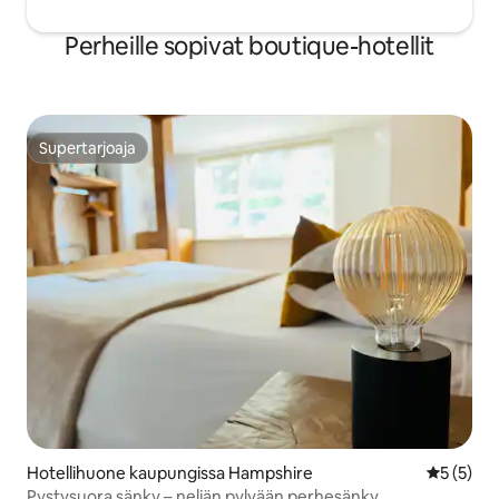
Perheille sopivat boutique-hotellit
Supertarjoaja
Supertarjoaja
Hotellihuone kaupungissa Hampshire
Keskimäär
5 (5)
Pystysuora sänky – neljän pylvään perhesänky