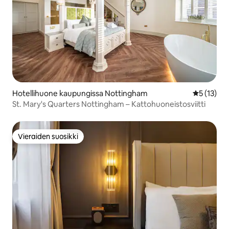
Hotellihuone kaupungissa Nottingham
Keskimäärä
5 (13)
St. Mary's Quarters Nottingham – Kattohuoneistosviitti
Vieraiden suosikki
Vieraiden suosikki