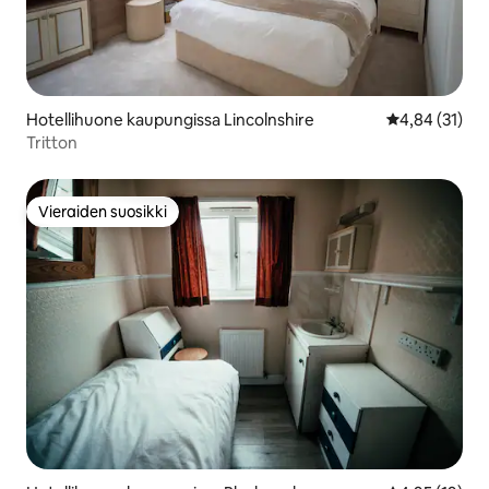
Hotellihuone kaupungissa Lincolnshire
Keskimääräine
4,84 (31)
Tritton
Vieraiden suosikki
Vieraiden suosikki