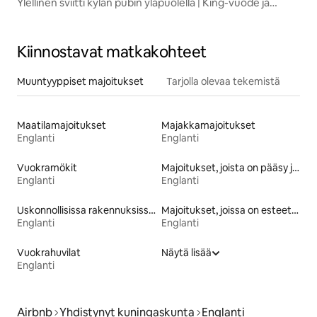
Ylellinen sviitti kylän pubin yläpuolella | King-vuode ja
kylpyhuone
Kiinnostavat matkakohteet
Muuntyyppiset majoitukset
Tarjolla olevaa tekemistä
Maatilamajoitukset
Majakkamajoitukset
Englanti
Englanti
Vuokramökit
Majoitukset, joista on pääsy järvelle
Englanti
Englanti
Uskonnollisissa rakennuksissa olevat majoitukset
Majoitukset, joissa on esteetön vuode
Englanti
Englanti
Vuokrahuvilat
Näytä lisää
Englanti
Airbnb
Yhdistynyt kuningaskunta
Englanti