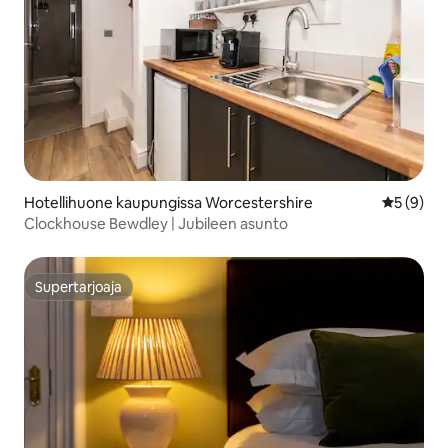
Hotellihuone kaupungissa Worcestershire
Keskimäär
5 (9)
Clockhouse Bewdley | Jubileen asunto
Supertarjoaja
Supertarjoaja