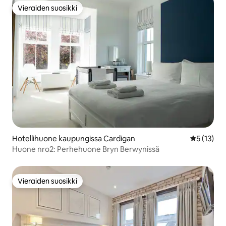
Vieraiden suosikki
Vieraiden suosikki
Hotellihuone kaupungissa Cardigan
Keskimäärä
5 (13)
Huone nro2: Perhehuone Bryn Berwynissä
Vieraiden suosikki
Vieraiden suosikki