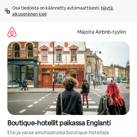
Jätä
Osa tiedoista on käännetty automaattisesti. 
Näytä 
sisältö
alkuperäinen kieli
väliin
Majoita Airbnb-tyyliin
Boutique-hotellit paikassa Englanti
Etsi ja varaa ainutlaatuisia boutique-hotelleja