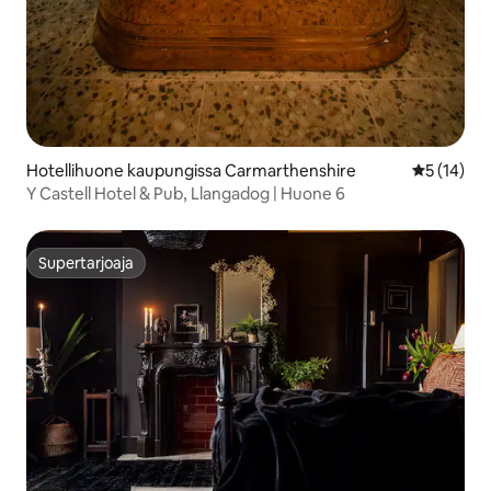
Hotellihuone kaupungissa Carmarthenshire
Keskimäärä
5 (14)
Y Castell Hotel & Pub, Llangadog | Huone 6
Supertarjoaja
Supertarjoaja