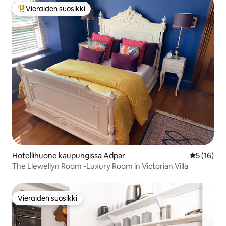
Vieraiden suosikki
Vieraiden suosikkien parhaimmistoa
Hotellihuone kaupungissa Adpar
Keskimäärä
5 (16)
The Llewellyn Room -Luxury Room in Victorian Villa
Vieraiden suosikki
Vieraiden suosikki