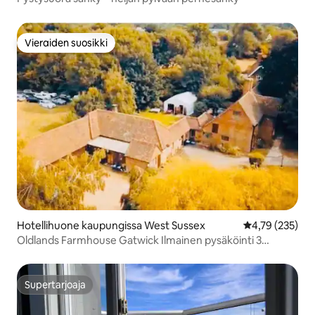
Vieraiden suosikki
Vieraiden suosikki
Hotellihuone kaupungissa West Sussex
Keskimääräinen
4,79 (235)
Oldlands Farmhouse Gatwick Ilmainen pysäköinti 3
päiväksi
Supertarjoaja
Supertarjoaja