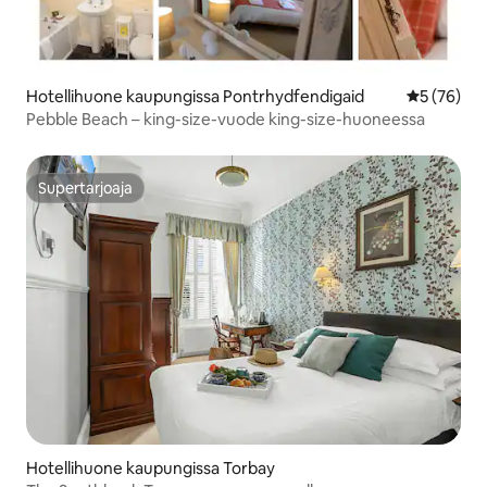
Hotellihuone kaupungissa Pontrhydfendigaid
Keskimäärä
5 (76)
Pebble Beach – king-size-vuode king-size-huoneessa
Supertarjoaja
Supertarjoaja
Hotellihuone kaupungissa Torbay