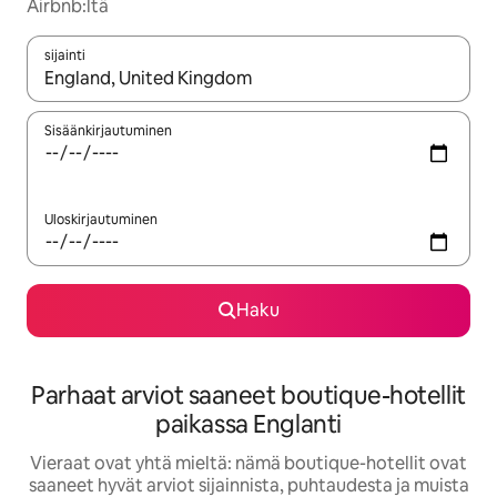
Airbnb:ltä
sijainti
Kun tulokset ovat saatavilla, navigoi ylös- ja alas-nuolinäppäimi
Sisäänkirjautuminen
Uloskirjautuminen
Haku
Parhaat arviot saaneet boutique-hotellit
paikassa Englanti
Vieraat ovat yhtä mieltä: nämä boutique-hotellit ovat
saaneet hyvät arviot sijainnista, puhtaudesta ja muista