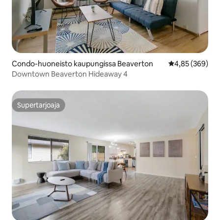
Condo-huoneisto kaupungissa Beaverton
Keskimääräinen
4,85 (369)
Downtown Beaverton Hideaway 4
Supertarjoaja
Supertarjoaja