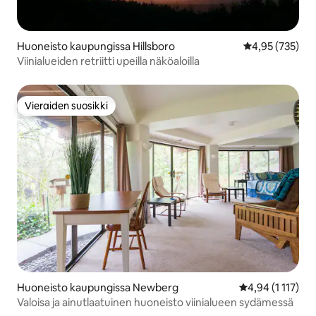
Huoneisto kaupungissa Hillsboro
Keskimääräinen
4,95 (735)
Viinialueiden retriitti upeilla näköaloilla
Vieraiden suosikki
Vieraiden suosikki
Huoneisto kaupungissa Newberg
Keskimääräinen 
4,94 (1 117)
Valoisa ja ainutlaatuinen huoneisto viinialueen sydämessä