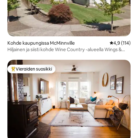
Kohde kaupungissa McMinnville
Keskimääräine
4,9 (114)
Hiljainen ja siisti kohde Wine Country -alueella Wings &
Wavesin lähellä
Vieraiden suosikki
Vieraiden suosikkien parhaimmistoa