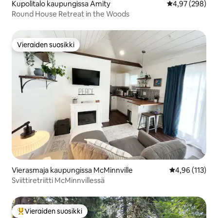
Kupolitalo kaupungissa Amity
Keskimääräinen
4,97 (298)
Round House Retreat in the Woods
Vieraiden suosikki
Vieraiden suosikki
Vierasmaja kaupungissa McMinnville
Keskimääräinen
4,96 (113)
Sviittiretriitti McMinnvillessä
Vieraiden suosikki
Vieraiden suosikkien parhaimmistoa