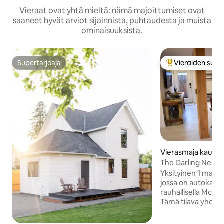
Vieraat ovat yhtä mieltä: nämä majoittumiset ovat
saaneet hyvät arviot sijainnista, puhtaudesta ja muista
ominaisuuksista.
Supertarjoaja
Vieraiden suosi
Supertarjoaja
Vieraiden suosik
Vierasmaja kaupu
Minnville
The Darling Nest
Yksityinen 1 maku
jossa on autokatto 
rauhallisella McMin
Tämä tilava yhden
on täydellinen enin
Huomaa... Se ei ol