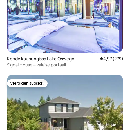
Kohde kaupungissa Lake Oswego
Keskimääräinen
4,97 (279)
Signal House – valaise portaali
Vieraiden suosikki
Vieraiden suosikki