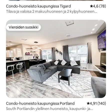
Condo-huoneisto kaupungissa Tigard
Keskimääräin
4,6 (78)
Tilava ja valoisa 2 makuuhuoneen ja 2 kylpyhuoneen
kohde
Vieraiden suosikki
Vieraiden suosikki
Condo-huoneisto kaupungissa Portland
Keskimääräinen
4,91 (140)
South Portlandin ylellinen huoneisto, kaupunki- ja