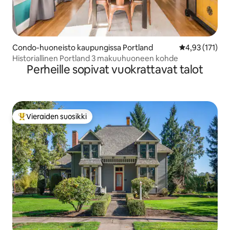
Condo-huoneisto kaupungissa Portland
Keskimääräinen
4,93 (171)
Historiallinen Portland 3 makuuhuoneen kohde
Perheille sopivat vuokrattavat talot
Vieraiden suosikki
Vieraiden suosikkien parhaimmistoa