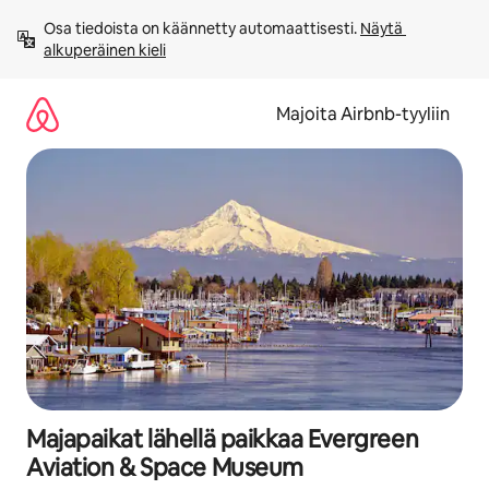
Jätä
Osa tiedoista on käännetty automaattisesti. 
Näytä 
sisältö
alkuperäinen kieli
väliin
Majoita Airbnb-tyyliin
Majapaikat lähellä paikkaa Evergreen
Aviation & Space Museum