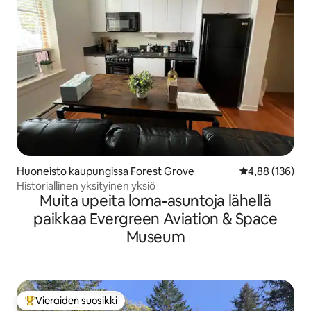
Huoneisto kaupungissa Forest Grove
Keskimääräinen
4,88 (136)
Historiallinen yksityinen yksiö
Muita upeita loma-asuntoja lähellä
paikkaa Evergreen Aviation & Space
Museum
Vieraiden suosikki
Vieraiden suosikkien parhaimmistoa