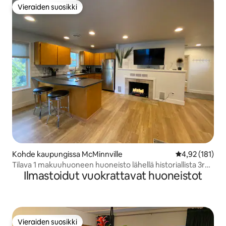
Vieraiden suosikki
Vieraiden suosikki
Kohde kaupungissa McMinnville
Keskimääräinen
4,92 (181)
Tilava 1 makuuhuoneen huoneisto lähellä historiallista 3rd
Ilmastoidut vuokrattavat huoneistot
St:tä – 10 minuutin kävelymatka
Vieraiden suosikki