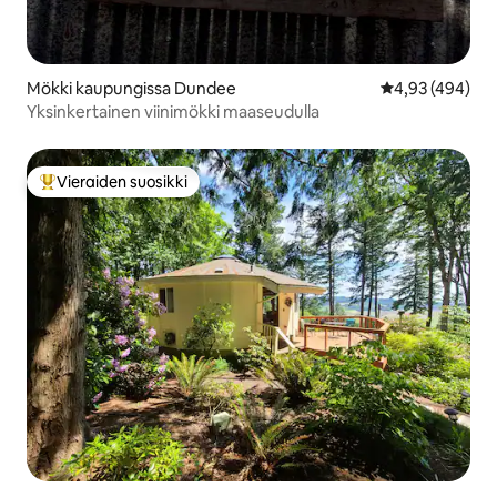
Mökki kaupungissa Dundee
Keskimääräinen
4,93 (494)
Yksinkertainen viinimökki maaseudulla
Vieraiden suosikki
Vieraiden suosikkien parhaimmistoa