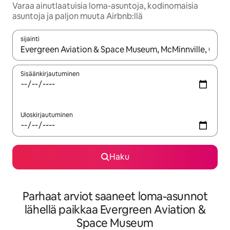
Varaa ainutlaatuisia loma-asuntoja, kodinomaisia
asuntoja ja paljon muuta Airbnb:llä
sijainti
Kun tulokset ovat saatavilla, navigoi ylös- ja alas-nuolinäppäimi
Sisäänkirjautuminen
Uloskirjautuminen
Haku
Parhaat arviot saaneet loma-asunnot
lähellä paikkaa Evergreen Aviation &
Space Museum