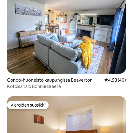
Condo-huoneisto kaupungissa Beaverton
Keskimääräine
4,93 (40)
Kotoisa talo Bonnie Braella
Vieraiden suosikki
Vieraiden suosikki