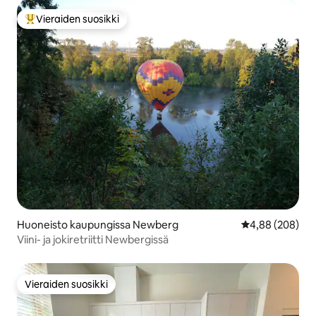
Vieraiden suosikki
Vieraiden suosikkien parhaimmistoa
Huoneisto kaupungissa Newberg
Keskimääräinen
4,88 (208)
Viini- ja jokiretriitti Newbergissä
Vieraiden suosikki
Vieraiden suosikki