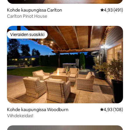
Kohde kaupungissa Carlton
Keskimääräinen
4,93 (491)
Carlton Pinot House
Vieraiden suosikki
Vieraiden suosikki
Kohde kaupungissa Woodburn
Keskimääräinen
4,93 (108)
Viihdekeidas!