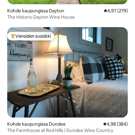
Kohde kaupungissa Dayton
Keskimääräinen
4,97 (279)
The Historic Dayton Wine House
Vieraiden suosikki
Vieraiden suosikkien parhaimmistoa
Kohde kaupungissa Dundee
Keskimääräinen
4,98 (384)
The Farmhouse at Red Hills | Dundee Wine Country