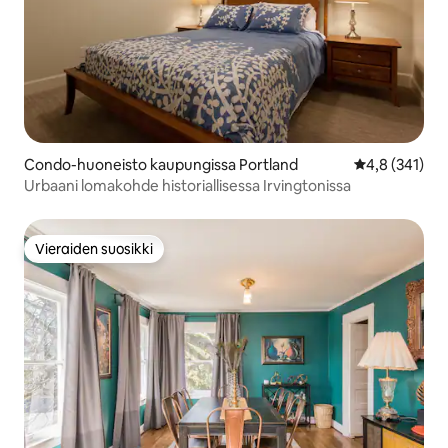
Condo-huoneisto kaupungissa Portland
Keskimääräine
4,8 (341)
Urbaani lomakohde historiallisessa Irvingtonissa
Vieraiden suosikki
Vieraiden suosikki