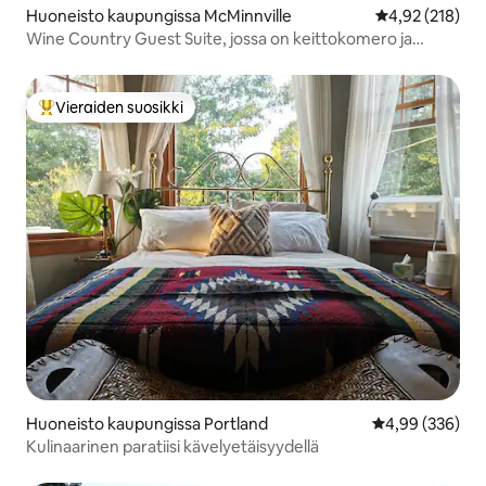
Huoneisto kaupungissa McMinnville
Keskimääräinen
4,92 (218)
Wine Country Guest Suite, jossa on keittokomero ja
kylpyhuone
Vieraiden suosikki
Vieraiden suosikkien parhaimmistoa
Huoneisto kaupungissa Portland
Keskimääräinen
4,99 (336)
Kulinaarinen paratiisi kävelyetäisyydellä