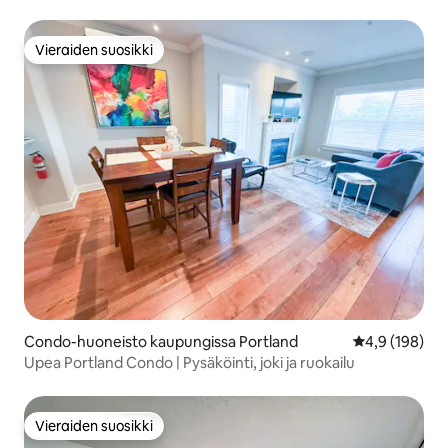
vuoristomaisemat
Vieraiden suosikki
Vieraiden suosikki
Condo-huoneisto kaupungissa Portland
Keskimääräine
4,9 (198)
Upea Portland Condo | Pysäköinti, joki ja ruokailu
Vieraiden suosikki
Vieraiden suosikki