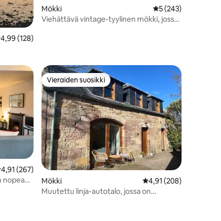
Mökki
Keskimääräinen arvi
5 (243)
Viehättävä vintage-tyylinen mökki, jossa
on ilmainen pysäköinti
eskimääräinen arvio 4,99/5, 128 arvostelua
4,99 (128)
Vieraiden suosikki
Vieraiden suosikki
eskimääräinen arvio 4,91/5, 267 arvostelua
4,91 (267)
on nopea
Mökki
Keskimääräinen arvio 4
4,91 (208)
Muutettu linja-autotalo, jossa on
pysäköinti Pittenweemissä