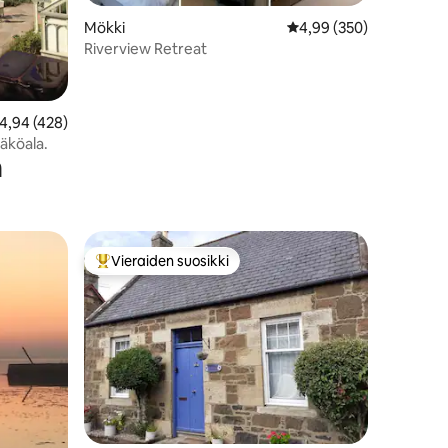
Mökki
Keskimääräinen arvio 4
4,99 (350)
Riverview Retreat
eskimääräinen arvio 4,94/5, 428 arvostelua
4,94 (428)
äköala.
n
Vieraiden suosikki
istoa
Vieraiden suosikkien parhaimmistoa