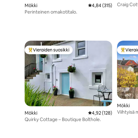
Craig Cot
Mökki
Keskimääräinen arvio 4,
4,84 (315)
Tayport l
Perinteinen omakotitalo.
Vieraiden suosikki
Vierai
Vieraiden suosikkien parhaimmistoa
Vieraide
Mökki
Viihtyisä 
Mökki
Keskimääräinen arvio 4,
4,92 (128)
välissä
Quirky Cottage – Boutique Bolthole.