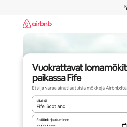
Jätä
sisältö
väliin
Vuokrattavat lomamökit
paikassa Fife
Etsi ja varaa ainutlaatuisia mökkejä Airbnb:ltä
sijainti
Kun tulokset ovat saatavilla, navigoi ylös- ja alas
Sisäänkirjautuminen