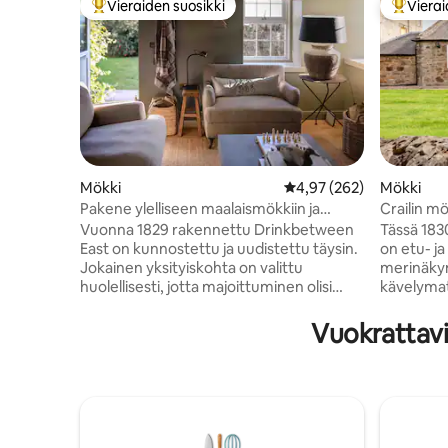
Vieraiden suosikki
Vierai
Vieraiden suosikkien parhaimmistoa
Vieraide
Mökki
Keskimääräinen arvio 4,
4,97 (262)
Mökki
Pakene ylelliseen maalaismökkiin ja
Crailin mö
merinäköaloihin
merinäkym
Vuonna 1829 rakennettu Drinkbetween
Tässä 183
East on kunnostettu ja uudistettu täysin.
on etu- ja
Jokainen yksityiskohta on valittu
merinäkym
huolellisesti, jotta majoittuminen olisi
kävelymat
mahdollisimman mukavaa ja ylellistä.
suljetuist
Mökki sijaitsee ihanteellisesti Banchory
merta. Ol
Vuokrattavi
Farmilla 40 minuutin ajomatkan päässä
sisätilat,
Edinburghista, St Andrewsista ja
joissa on
Gleneaglesista, ja sieltä on helppo pääsy
(Yhdistyn
julkisiin liikennevälineisiin. Oman
valkoiset lakana
yksityisen puutarhasi ja nuotiopaikkasi
kahvinkei
ansiosta voit nauttia rauhasta ja
minigrillin