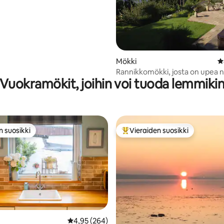
Mökki
K
Rannikkomökki, josta on upea n
Vuokramökit, joihin voi tuoda lemmiki
n suosikki
Vieraiden suosikki
n suosikki
Vieraiden suosikkien parhaimm
Keskimääräinen arvio 4,95/5, 264 arvostelua
4,95 (264)