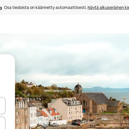
Osa tiedoista on käännetty automaattisesti. 
Näytä alkuperäinen kie
-nuolinäppäimillä tai tutustu koskettamalla tai pyyhkäisemällä.