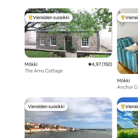
Vieraiden suosikki
Vierai
Vieraiden suosikkien parhaimmistoa
Vieraide
Mökki
Keskimääräinen arvio 4,
4,97 (150)
The Arns Cottage
Mökki
Anchor Co
nukkumap
Vieraiden suosikki
Vierai
Vieraiden suosikki
Vieraide