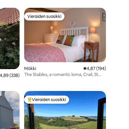
Vieraiden suosikki
istoa
Vieraiden suosikki
Mökki
Keskimääräinen arvio 4
4,87 (194)
The Stables, a romantic loma, Crail, St
eskimääräinen arvio 4,89/5, 338 arvostelua
4,89 (338)
Andrews
Vieraiden suosikki
istoa
Vieraiden suosikkien parhaimmistoa