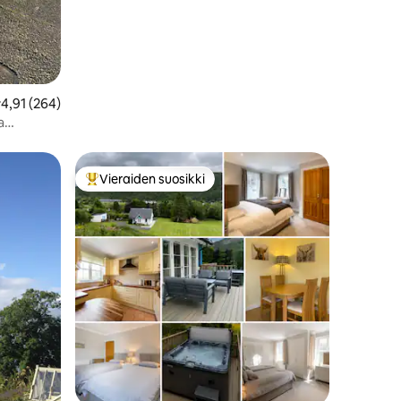
eskimääräinen arvio 4,91/5, 264 arvostelua
4,91 (264)
a
Vieraiden suosikki
Vieraiden suosikkien parhaimmistoa