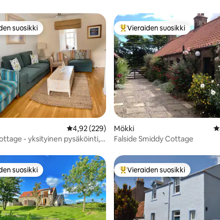
den suosikki
Vieraiden suosikki
n suosikkien parhaimmistoa
Vieraiden suosikkien parhaimm
97/5, 150 arvostelua
Keskimääräinen arvio 4,92/5, 229 arvostelua
4,92 (229)
Mökki
K
ttage - yksityinen pysäköinti,
Falside Smiddy Cottage
aikkoja 5
den suosikki
Vieraiden suosikki
n suosikkien parhaimmistoa
Vieraiden suosikkien parhaimm