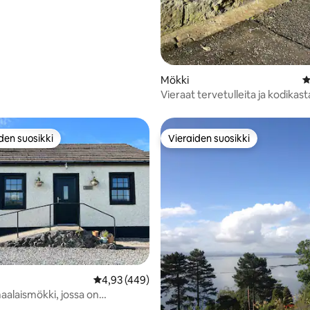
Mökki
K
Vieraat tervetulleita ja kodikast
tunnelmaa, valinnaisena oma
poreamme.
den suosikki
Vieraiden suosikki
n suosikkien parhaimmistoa
Vieraiden suosikki
65/5, 239 arvostelua
Keskimääräinen arvio 4,93/5, 449 arvostelua
4,93 (449)
maalaismökki, jossa on
inen poreallas!