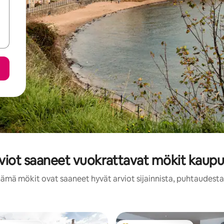
viot saaneet vuokrattavat mökit kaupu
nämä mökit ovat saaneet hyvät arviot sijainnista, puhtaudesta