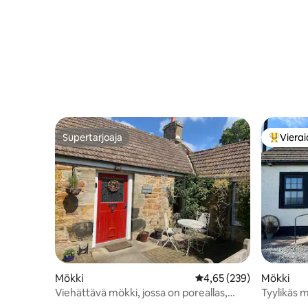
Supertarjoaja
Vierai
Supertarjoaja
Vieraide
Mökki
Keskimääräinen arvio 4,
4,65 (239)
Mökki
Viehättävä mökki, jossa on poreallas,
Tyylikäs 
lemmikkiystävällinen
eksklusiiv