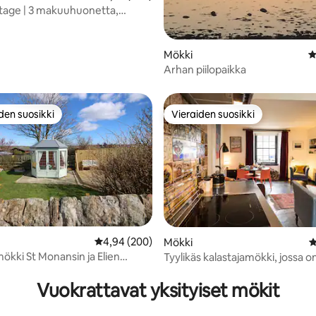
tage | 3 makuuhuonetta,
84/5, 315 arvostelua
ähellä St Andrewsia
Mökki
K
Arhan piilopaikka
den suosikki
Vieraiden suosikki
n suosikkien parhaimmistoa
Vieraiden suosikki
Keskimääräinen arvio 4,94/5, 200 arvostelua
4,94 (200)
Mökki
K
mökki St Monansin ja Elien
Tyylikäs kalastajamökki, jossa 
92/5, 128 arvostelua
WiFi
Vuokrattavat yksityiset mökit