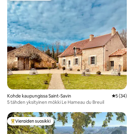
Kohde kaupungissa Saint-Savin
Keskimäärä
5 (34)
5 tähden yksityinen mökki Le Hameau du Breuil
Vieraiden suosikki
Vieraiden suosikkien parhaimmistoa