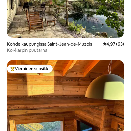
Kohde kaupungissa Saint-Jean-de-Muzols
Keskimääräine
4,97 (63)
Koi-karpin puutarha
Vieraiden suosikki
Vieraiden suosikkien parhaimmistoa