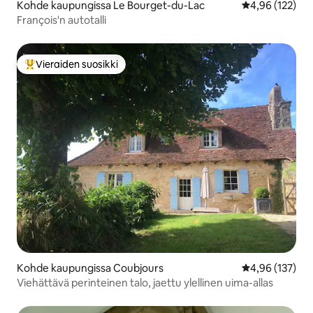
Kohde kaupungissa Le Bourget-du-Lac
Keskimääräinen
4,96 (122)
François'n autotalli
Vieraiden suosikki
Vieraiden suosikkien parhaimmistoa
Kohde kaupungissa Coubjours
Keskimääräinen
4,96 (137)
Viehättävä perinteinen talo, jaettu ylellinen uima-allas