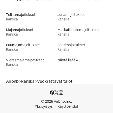
Telttamajoitukset
Junamajoitukset
Ranska
Ranska
Majamajoitukset
Matkailuautomajoitukset
Ranska
Ranska
Puumajamajoitukset
Saarimajoitukset
Ranska
Ranska
Vierasmajamajoitukset
Näytä lisää
Ranska
Airbnb
Ranska
Vuokrattavat talot
© 2026 Airbnb, Inc.
Yksityisyys
Käyttöehdot