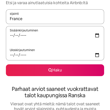
Etsi ja varaa ainutlaatuisia kohteita Airbnb:ltä
sijainti
Kun tulokset ovat saatavilla, navigoi ylös- ja alas-nuolinäppäimi
Sisäänkirjautuminen
Uloskirjautuminen
Haku
Parhaat arviot saaneet vuokrattavat
talot kaupungissa Ranska
Vieraat ovat yhtä mieltä: nämä talot ovat saaneet
hyvät arviot sijainnista, puhtaudesta ja muista