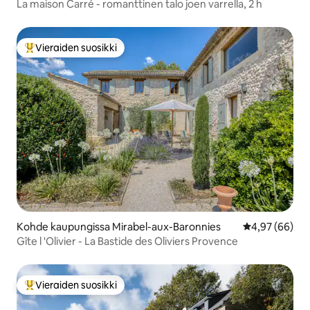
La maison Carré - romanttinen talo joen varrella, 2 h
Vieraiden suosikki
Vieraiden suosikkien parhaimmistoa
Kohde kaupungissa Mirabel-aux-Baronnies
Keskimääräine
4,97 (66)
Gîte l 'Olivier - La Bastide des Oliviers Provence
Vieraiden suosikki
Vieraiden suosikkien parhaimmistoa