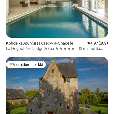
Kohde kaupungissa Crécy-la-Chapelle
Keskimääräinen
4,97 (209)
La Grignotière Lodge & Spa ★★★★★ – 12 minuuttia
Disneyland Parisista
Vieraiden suosikki
Vieraiden suosikkien parhaimmistoa