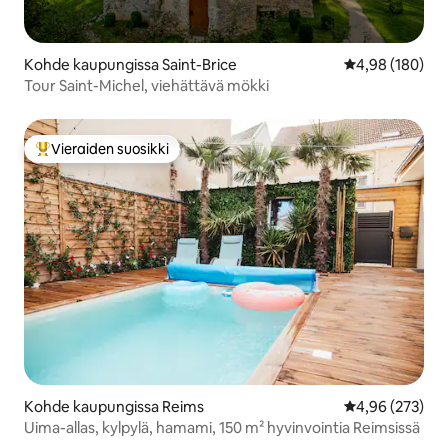
Kohde kaupungissa Saint-Brice
Keskimääräinen
4,98 (180)
Tour Saint-Michel, viehättävä mökki
Vieraiden suosikki
Vieraiden suosikkien parhaimmistoa
Kohde kaupungissa Reims
Keskimääräinen
4,96 (273)
Uima-allas, kylpylä, hamami, 150 m² hyvinvointia Reimsissä