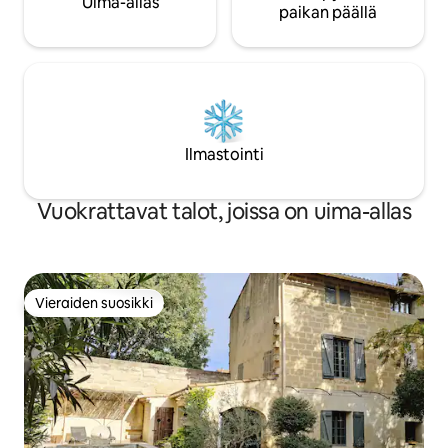
Uima-allas
paikan päällä
Ilmastointi
Vuokrattavat talot, joissa on uima-allas
Vieraiden suosikki
Vieraiden suosikki