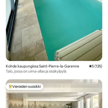
Kohde kaupungissa Saint-Pierre-la-Garenne
Keskimääräi
5 (135)
Talo, jossa on uima-allas ja sisäkylpylä
Vieraiden suosikki
Vieraiden suosikkien parhaimmistoa