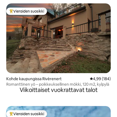
Vieraiden suosikki
Vieraiden suosikkien parhaimmistoa
Kohde kaupungissa Rivèrenert
Keskimääräinen
4,99 (184)
Romanttinen yö – poikkeuksellinen mökki, 120 m2, kylpylä
Viikoittaiset vuokrattavat talot
Vieraiden suosikki
Vieraiden suosikkien parhaimmistoa