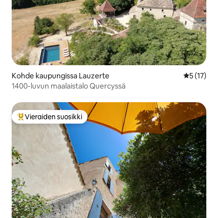
Kohde kaupungissa Lauzerte
Keskimäärä
5 (17)
1400-luvun maalaistalo Quercyssä
Vieraiden suosikki
Vieraiden suosikkien parhaimmistoa