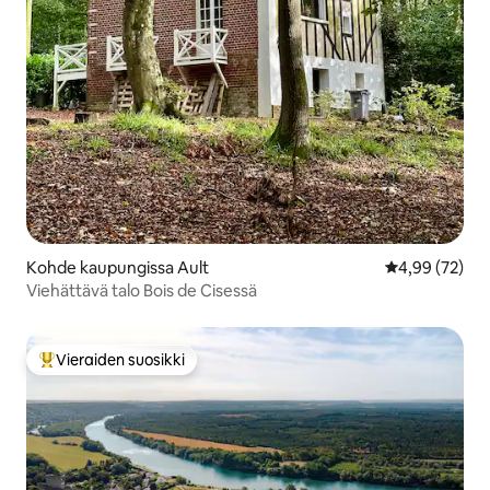
Kohde kaupungissa Ault
Keskimääräine
4,99 (72)
Viehättävä talo Bois de Cisessä
Vieraiden suosikki
Vieraiden suosikkien parhaimmistoa