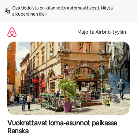
Jätä
Osa tiedoista on käännetty automaattisesti. 
Näytä 
sisältö
alkuperäinen kieli
väliin
Majoita Airbnb-tyyliin
Vuokrattavat loma-asunnot paikassa
Ranska