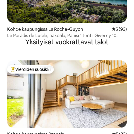
Kohde kaupungissa La Roche-Guyon
Keskimäärä
5 (93)
Le Paradis de Lucile, näköala, Pariisi 1 tunti, Giverny 10
Yksityiset vuokrattavat talot
minuuttia
Vieraiden suosikki
Vieraiden suosikkien parhaimmistoa