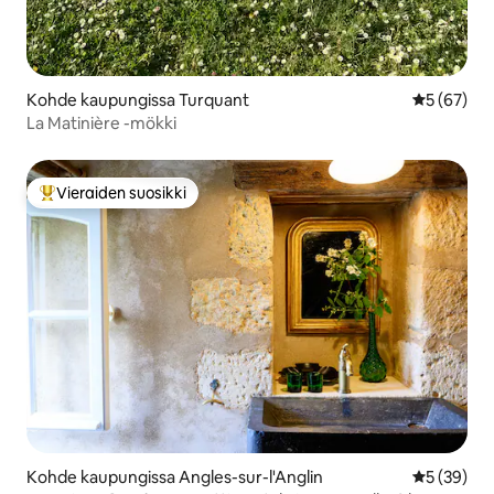
Kohde kaupungissa Turquant
Keskimäärä
5 (67)
La Matinière -mökki
Vieraiden suosikki
Vieraiden suosikkien parhaimmistoa
Kohde kaupungissa Angles-sur-l'Anglin
Keskimäärä
5 (39)