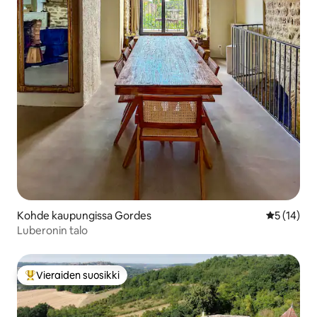
Kohde kaupungissa Gordes
Keskimäärä
5 (14)
Luberonin talo
Vieraiden suosikki
Vieraiden suosikkien parhaimmistoa