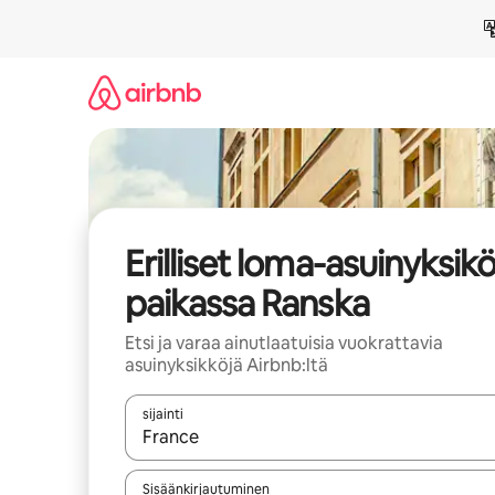
Jätä
sisältö
väliin
Erilliset loma-asuinyksik
paikassa Ranska
Etsi ja varaa ainutlaatuisia vuokrattavia
asuinyksikköjä Airbnb:ltä
sijainti
Kun tulokset ovat saatavilla, navigoi ylös- ja alas
Sisäänkirjautuminen