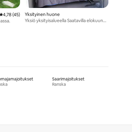
Yksityinen huone
Keskimääräinen arvio 4,78/5, 45 arvostelua
4,78 (45)
Yksiö yksityisalueella Saatavilla elokuun
assa.
lomien aikana
umajamajoitukset
Saarimajoitukset
nska
Ranska