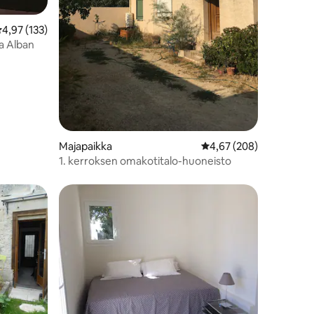
eskimääräinen arvio 4,97/5, 133 arvostelua
4,97 (133)
ja Alban
Majapaikka
Keskimääräinen arvio 4
4,67 (208)
1. kerroksen omakotitalo-huoneisto