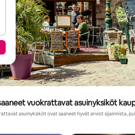
 saaneet vuokrattavat asuinyksiköt kau
attavat asuinyksiköt ovat saaneet hyvät arviot sijainnista, p