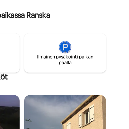
.
 henkilö
paikassa Ranska
Ilmainen pysäköinti paikan
päällä
köt
istoa