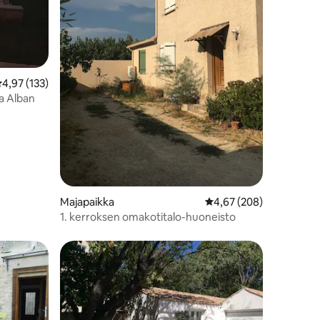
eskimääräinen arvio 4,97/5, 133 arvostelua
4,97 (133)
ja Alban
Majapaikka
Keskimääräinen arvio 4
4,67 (208)
1. kerroksen omakotitalo-huoneisto