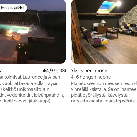
den suosikki
n suosikkien parhaimmistoa
ka
Keskimääräinen arvio 4,97/5, 133 arvostelua
4,97 (133)
Yksityinen huone
na toimivat Laurence ja Alban
4–6 hengen huone
 vuokrattavana yöllä. Täysin
Majoitukseni on meusen reunall
 keittiö (mikroaaltouuni,
vihreällä kaistalla. Se on ihanteel
in, vedenkeitin, leivänpaahdin,
pidät pyöräilystä, kävelystä,
 keittolevyt, jääkaappi).
ratsastuksesta, maastopyöräst
ssa, vuodesohva, tv, wifi.
luonnosta. Rakastat kohdettani
e välivuoteella 140 x 190
sijainnin, rauhallisen, mukavuu
teet. Kylpyhuone, jossa on
näköalan ja uima-altaan takia (sa
en suihku ja pyyhkeet. Itsenäinen
toukokuusta lokakuuhun). Täm
mäinen aamiainen on ilmainen.
aamiaismajoituspaketti (jossa o
lä tärkeimpiä matkailukohteita.
pieni keittiö ... mutta ei tarpeeksi