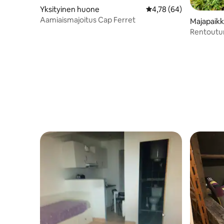
Yksityinen huone
Keskimääräinen arvio 4
4,78 (64)
Aamiaismajoitus Cap Ferret
Majapaik
Rentoutu