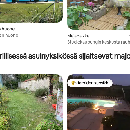
n huone
en huone
Majapaikka
Studiokaupungin keskusta rauh
illisessä asuinyksikössä sijaitsevat maj
Vieraiden suosikki
Vieraiden suosikkien parhaimm