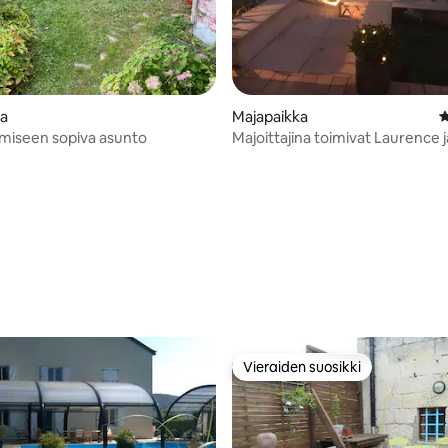
,78/5, 64 arvostelua
ka
Majapaikka
K
miseen sopiva asunto
Majoittajina toimivat Laurence 
Vieraiden suosikki
Vieraiden suosikki