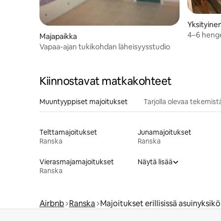
Yksityine
4–6 heng
Majapaikka
Vapaa-ajan tukikohdan läheisyysstudio
Kiinnostavat matkakohteet
Muuntyyppiset majoitukset
Tarjolla olevaa tekemist
Telttamajoitukset
Junamajoitukset
Ranska
Ranska
Vierasmajamajoitukset
Näytä lisää
Ranska
Airbnb
Ranska
Majoitukset erillisissä asuinyksikö