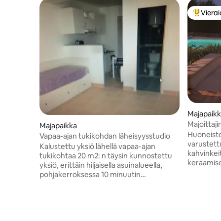
Vierai
Vieraide
Majapaik
Majoittaji
Majapaikka
Huoneisto
Vapaa-ajan tukikohdan läheisyysstudio
varustettu
Kalustettu yksiö lähellä vapaa-ajan
kahvinkeit
tukikohtaa 20 m2: n täysin kunnostettu
keraamiset
yksiö, erittäin hiljaisella asuinalueella,
Olohuonee
pohjakerroksessa 10 minuutin
Makuuhuon
kävelymatkan päässä SNCF: n
vuodevaat
rautatieasemalta 15 minuutin päässä
italialain
vapaa-ajan keskuksesta mukaan lukien
wc. Ensim
olohuone/yötila: lisävuode, yhden
Olet lähel