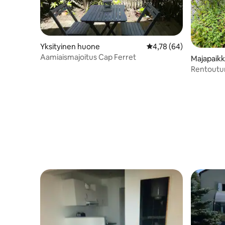
Yksityinen huone
Keskimääräinen arvio 4
4,78 (64)
Aamiaismajoitus Cap Ferret
Majapaik
Rentoutu