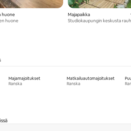
n huone
Majapaikka
en huone
Studiokaupungin keskusta rauh
ä
Majamajoitukset
Matkailuautomajoitukset
Pu
Ranska
Ranska
Ra
issä