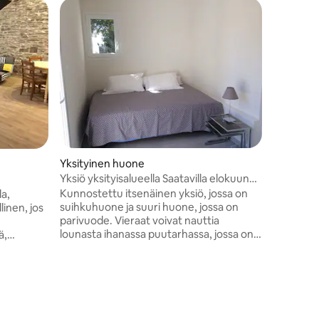
Vieraide
Vieraide
Yksityinen huone
Majapaik
Yksiö yksityisalueella Saatavilla elokuun
Studioka
lomien aikana
Kunnostettu itsenäinen yksiö, jossa on
a,
Studio te
suihkuhuone ja suuri huone, jossa on
linen, jos
Saintesin
parivuode. Vieraat voivat nauttia
kaikki on
lounasta ihanassa puutarhassa, jossa on
ä,
rautatiea
uima-allas. Yksityinen pysäköinti. Erittäin
 sen
historial
hiljainen naapurusto. Lähellä areenoita ja
den,
kaupungin keskustaa
atavilla
ä on
n vain