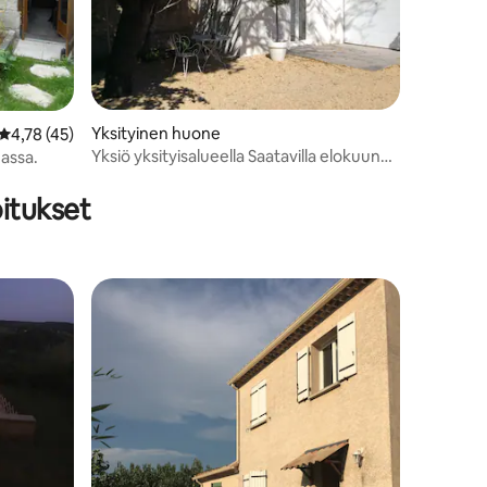
Yksityinen huone
Keskimääräinen arvio 4,78/5, 45 arvostelua
4,78 (45)
Yksiö yksityisalueella Saatavilla elokuun
assa.
lomien aikana
oitukset
istoa