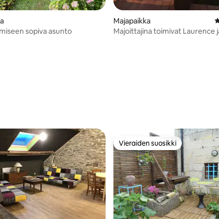
,78/5, 64 arvostelua
ka
Majapaikka
K
miseen sopiva asunto
Majoittajina toimivat Laurence 
Vieraiden suosikki
Vieraiden suosikki