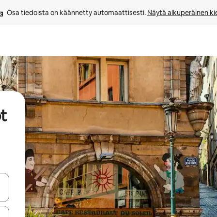
Osa tiedoista on käännetty automaattisesti. 
Näytä alkuperäinen kie
öt
-nuolinäppäimillä tai tutustu koskettamalla tai pyyhkäisemällä.