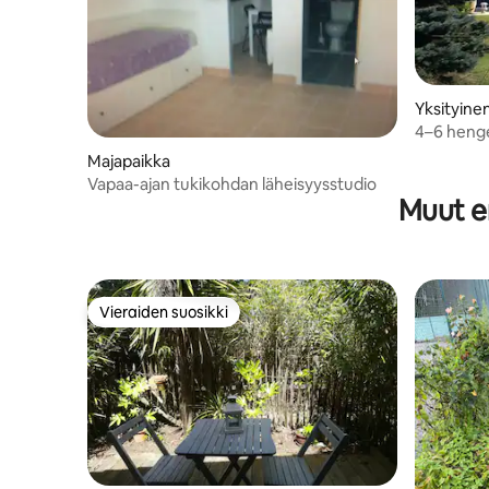
Yksityine
4–6 heng
Majapaikka
Vapaa-ajan tukikohdan läheisyysstudio
Muut er
Vieraiden suosikki
Vieraiden suosikki