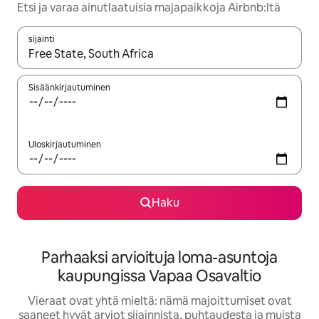
Etsi ja varaa ainutlaatuisia majapaikkoja Airbnb:ltä
sijainti
Kun tulokset ovat saatavilla, navigoi ylös- ja alas-nuolinäppäimi
Sisäänkirjautuminen
Uloskirjautuminen
Haku
Parhaaksi arvioituja loma-asuntoja
kaupungissa Vapaa Osavaltio
Vieraat ovat yhtä mieltä: nämä majoittumiset ovat
saaneet hyvät arviot sijainnista, puhtaudesta ja muista