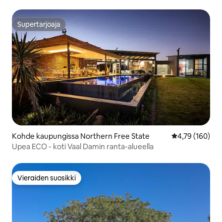
Supertarjoaja
Supertarjoaja
Kohde kaupungissa Northern Free State
Keskimääräinen
4,79 (160)
Upea ECO - koti Vaal Damin ranta-alueella
Vieraiden suosikki
Vieraiden suosikki