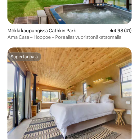
Mökki kaupungissa Cathkin Park
Keskimääräine
4,98 (41)
Ama Casa – Hoopoe – Poreallas vuoristonäkatsomalla
Supertarjoaja
Supertarjoaja