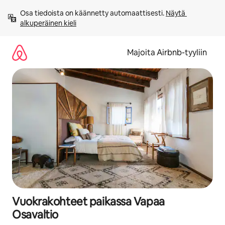
Jätä
Osa tiedoista on käännetty automaattisesti. 
Näytä 
sisältö
alkuperäinen kieli
väliin
Majoita Airbnb-tyyliin
Vuokrakohteet paikassa Vapaa
Osavaltio