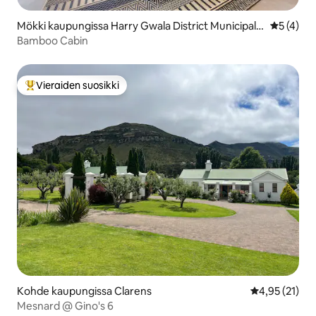
Mökki kaupungissa Harry Gwala District Municipalit
Keskimäär
5 (4)
y
Bamboo Cabin
Vieraiden suosikki
Vieraiden suosikkien parhaimmistoa
Kohde kaupungissa Clarens
Keskimääräine
4,95 (21)
Mesnard @ Gino's 6