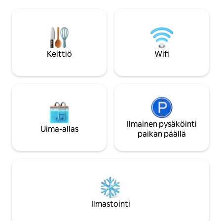
ja erillinen suihku. Iltamme on kauniille
runsaasti vapaasti l
kallioaltaalle. Erittäin yksityinen.
(seeproja, antiloop
Kohteessa on 2 muuta halvempaa
jne.) sekä monenlais
yksikköä, jotka on ilmoitettu erikseen:
Unenomainen sijaint
THE ZULU HUT ja DIDDLY SQUAT.
luonnonystäville!
Kaikissa on upeat vuoristonäkymät, ja ne
Keittiö
Wifi
ovat mukavia ja täysin varusteltuja
itsepalveluruokailuun.
Ilmainen pysäköinti
Uima-allas
paikan päällä
Ilmastointi