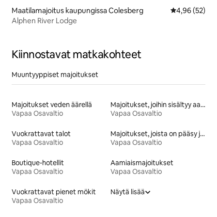
Maatilamajoitus kaupungissa Colesberg
Keskimääräine
4,96 (52)
Alphen River Lodge
Kiinnostavat matkakohteet
Muuntyyppiset majoitukset
Majoitukset veden äärellä
Majoitukset, joihin sisältyy aamiainen
Vapaa Osavaltio
Vapaa Osavaltio
Vuokrattavat talot
Majoitukset, joista on pääsy järvelle
Vapaa Osavaltio
Vapaa Osavaltio
Boutique-hotellit
Aamiaismajoitukset
Vapaa Osavaltio
Vapaa Osavaltio
Vuokrattavat pienet mökit
Näytä lisää
Vapaa Osavaltio