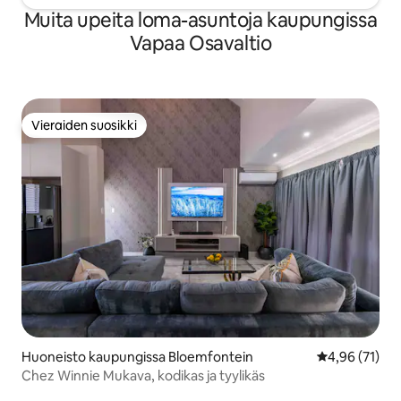
Muita upeita loma-asuntoja kaupungissa
Vapaa Osavaltio
Vieraiden suosikki
Vieraiden suosikki
Huoneisto kaupungissa Bloemfontein
Keskimääräine
4,96 (71)
Chez Winnie Mukava, kodikas ja tyylikäs