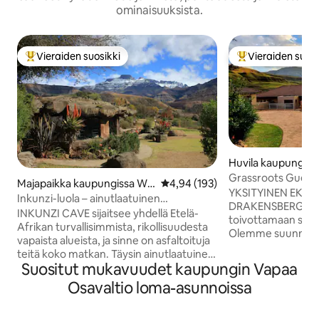
ominaisuuksista.
Vieraiden suosikki
Vieraiden suosi
Vieraiden suosikkien parhaimmistoa
Vieraiden suosik
Huvila kaupungiss
Park
Grassroots Guest
Majapaikka kaupungissa Wi
Keskimääräinen arvio 4,94/5, 19
4,94 (193)
DRAKENSBERG EC
YKSITYINEN EKO
nterton
Inkunzi-luola – ainutlaatuinen
DRAKENSBERG Grassroots on valmis
afrikkalainen elämys.
INKUNZI CAVE sijaitsee yhdellä Etelä-
toivottamaan sinut
Afrikan turvallisimmista, rikollisuudesta
Olemme suunnitelle
vapaista alueista, ja sinne on asfaltoituja
vieraidemme viihtyvy
teitä koko matkan. Täysin ainutlaatuinen,
sijaitsee hienossa 
Suositut mukavuudet kaupungin Vapaa
omistajan rakentama yksikkö, jossa on
ekokiinteistössä, 
busmanni-teema. 1 makuuhuone, jossa
Osavaltio loma-asunnoissa
joka rajoittuu uK
on vain parivuode. Yhden hengen vuode
-puiston maailma
olohuoneessa. Upea "kalliokylpyamme"
Tila on yli 1 000 heh